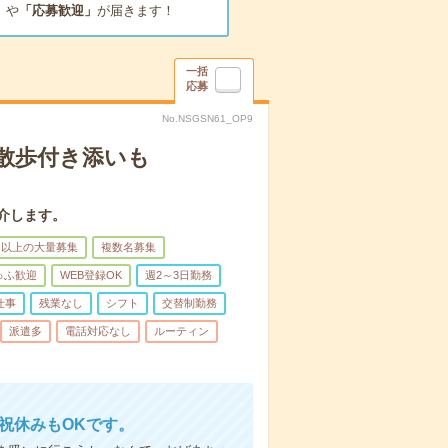
」
や
「応募歓迎」
が届きます！
一括
応募
No.NSGSN61_OP9
散歩付き添いも
介します。
名以上の大量募集
複数名募集
ゅふ歓迎
WEB登録OK
週2～3日勤務
仕事
残業なし
シフト
交替制勤務
派遣多
電話対応なし
ルーティン
日祝休みもOKです。