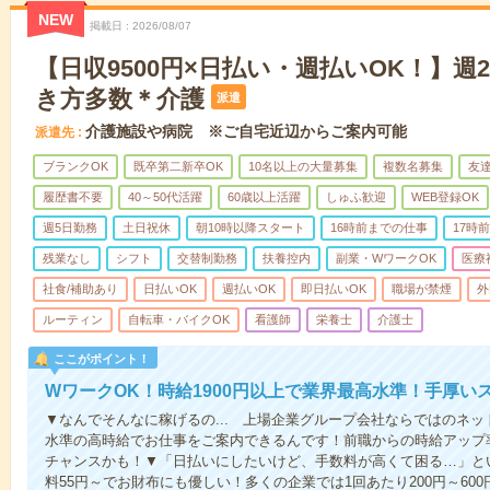
NEW
掲載日
2026/08/07
【日収9500円×日払い・週払いOK！】週
き方多数＊介護
派遣
介護施設や病院 ※ご自宅近辺からご案内可能
派遣先
ブランクOK
既卒第二新卒OK
10名以上の大量募集
複数名募集
友達
履歴書不要
40～50代活躍
60歳以上活躍
しゅふ歓迎
WEB登録OK
週5日勤務
土日祝休
朝10時以降スタート
16時前までの仕事
17時
残業なし
シフト
交替制勤務
扶養控内
副業・WワークOK
医療
社食/補助あり
日払いOK
週払いOK
即日払いOK
職場が禁煙
外
ルーティン
自転車・バイクOK
看護師
栄養士
介護士
ここがポイント！
WワークOK！時給1900円以上で業界最高水準！手厚い
▼なんでそんなに稼げるの... 上場企業グループ会社ならではのネ
水準の高時給でお仕事をご案内できるんです！前職からの時給アップ
チャンスかも！▼「日払いにしたいけど、手数料が高くて困る…」とい
料55円～でお財布にも優しい！多くの企業では1回あたり200円～60