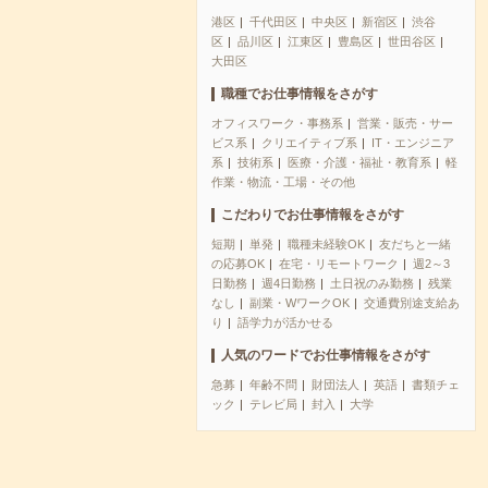
港区
千代田区
中央区
新宿区
渋谷
区
品川区
江東区
豊島区
世田谷区
大田区
職種でお仕事情報をさがす
オフィスワーク・事務系
営業・販売・サー
ビス系
クリエイティブ系
IT・エンジニア
系
技術系
医療・介護・福祉・教育系
軽
作業・物流・工場・その他
こだわりでお仕事情報をさがす
短期
単発
職種未経験OK
友だちと一緒
の応募OK
在宅・リモートワーク
週2～3
日勤務
週4日勤務
土日祝のみ勤務
残業
なし
副業・WワークOK
交通費別途支給あ
り
語学力が活かせる
人気のワードでお仕事情報をさがす
急募
年齢不問
財団法人
英語
書類チェ
ック
テレビ局
封入
大学