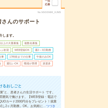
一括
応募
No.NSGSN96_KJMS
者さんのサポート
介します。
名以上の大量募集
複数名募集
ゅふ歓迎
WEB登録OK
週2～3日勤務
仕事
17時前までの仕事
午後のみOK
由
週払いOK
職場が禁煙
派遣多
けるおしごと
業”と、患者さんの生活サポート です。
雰囲気で働けます。【WEB登録・電話で
Oカード2000円分をプレゼント！就業
し2ヶ月勤務」OK。お気軽に…
つづき