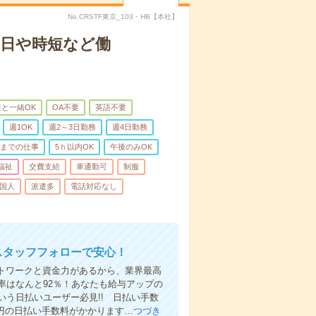
No.CRSTF東京_103・HB【本社】
2日や時短など働
と一緒OK
OA不要
英語不要
週1OK
週2～3日勤務
週4日勤務
前までの仕事
5ｈ以内OK
午後のみOK
福祉
交費支給
車通勤可
制服
国人
派遣多
電話対応なし
スタッフフォローで安心！
ットワークと資金力があるから、業界最高
率はなんと92％！あなたも給与アップの
う日払いユーザー必見!! 日払い手数
0円の日払い手数料がかかります…
つづき