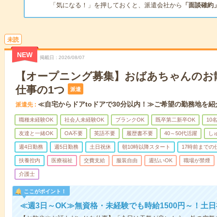
「気になる！」を押しておくと、派遣会社から
「面談確約
未読
NEW
掲載日
2026/08/07
【オープニング募集】おばあちゃんのお
仕事の1つ
派遣
≪自宅からドアtoドアで30分以内！≫ご希望の勤務地を紹
派遣先
職種未経験OK
社会人未経験OK
ブランクOK
既卒第二新卒OK
10
友達と一緒OK
OA不要
英語不要
履歴書不要
40～50代活躍
し
週4日勤務
週5日勤務
土日祝休
朝10時以降スタート
17時前までの
扶養控内
医療福祉
交費支給
服装自由
週払いOK
職場が禁煙
介護士
ここがポイント！
≪週3日～OK≫無資格・未経験でも時給1500円～！土