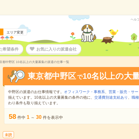
ヘル
エリア変更
た希望条件
お気に入りの派遣会社
京都中野区 10名以上の大量募集の派遣の仕事一覧
東京都中野区
10名以上の大
で
中野区の派遣のお仕事情報です。
オフィスワーク・事務系
、
営業・販売・サー
揃えています。10名以上の大量募集の条件の他に、
交通費別途支給あり
、
職種
わり条件も取り揃えています。
58
1
30
件中
～
件を表示中
未読