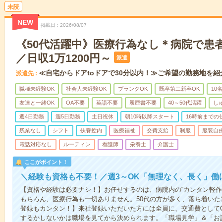
未読
NEW
掲載日
2026/08/07
《50代活躍中》医療行為なし＊病院で患
／日収1万1200円～
派遣
≪自宅からドアtoドアで30分以内！≫ご希望の勤務地を紹
派遣先
職種未経験OK
社会人未経験OK
ブランクOK
既卒第二新卒OK
10
友達と一緒OK
OA不要
英語不要
履歴書不要
40～50代活躍
し
週4日勤務
週5日勤務
土日祝休
朝10時以降スタート
16時前までの
残業なし
シフト
扶養控内
医療福祉
交費支給
制服
服装自
電話対応なし
ルーティン
看護師
栄養士
介護士
ここがポイント！
＼経験も資格も不要！／週3～OK「無理なく、長く」働
【資格や経験は必要ナシ！】お任せするのは、病院内の“カンタン軽作
もちろん、医療行為も一切ありません。50代の方が多く、落ち着いた
登録もカンタン！】来社登録いただいた方には全員に、交通費としてQU
するかしないかは職場を見てから決められます。「職場見学」＆「お試