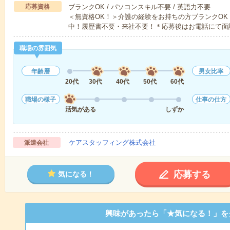
応募資格
ブランクOK / パソコンスキル不要 / 英語力不要
＜無資格OK！＞介護の経験をお持ちの方ブランクOK
中！履歴書不要・来社不要！＊応募後はお電話にて面
職場の雰囲気
年齢層
男女比率
20代
30代
40代
50代
60代
職場の様子
仕事の仕方
活気がある
しずか
ケアスタッフィング株式会社
派遣会社
応募する
気になる！
興味があったら「★気になる！」を