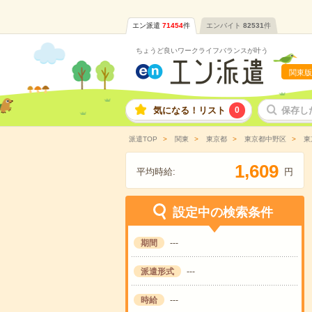
エン派遣
71454
件
エンバイト
82531
件
ちょうど良いワークライフバランスが叶う
関東版
気になる！リスト
0
保存し
派遣TOP
関東
東京都
東京都中野区
東
,
1
6
0
9
平均時給:
円
設定中の検索条件
期間
---
派遣形式
---
時給
---