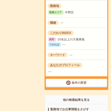
勤務地
中野区
勤務エリア
職種
---
こだわりINDEX
10名以上の大量募集
絶対
---
できれば
キーワード
---
あなたのプロフィール
---
条件の変更
他の検索結果を見る
勤務地でお仕事情報をさがす