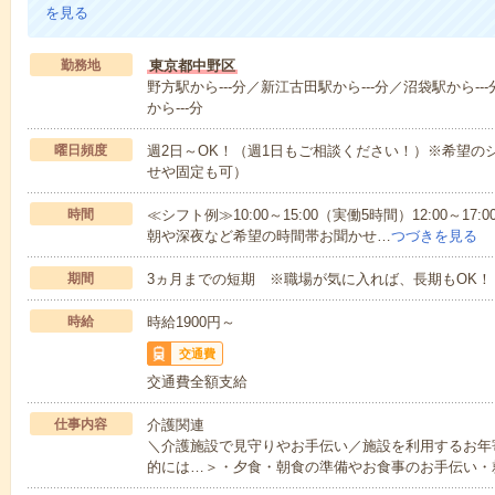
を見る
勤務地
東京都中野区
野方駅から---分／新江古田駅から---分／沼袋駅から-
から---分
曜日頻度
週2日～OK！（週1日もご相談ください！）※希望の
せや固定も可）
時間
≪シフト例≫10:00～15:00（実働5時間）12:00～
朝や深夜など希望の時間帯お聞かせ…
つづきを見る
期間
3ヵ月までの短期 ※職場が気に入れば、長期もOK！
時給
時給1900円～
交通費
交通費全額支給
仕事内容
介護関連
＼介護施設で見守りやお手伝い／施設を利用するお年
的には…＞・夕食・朝食の準備やお食事のお手伝い・