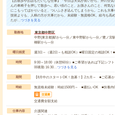
【お散歩やお話もだいじな仕事】「今日は天気が良いから、外の空気
んの車椅子を押して散歩へ。若い頃のこと、お孫さんのこと、何気な
にこもってばかりいると、ついふさぎ込んでしまうから。これも大事
技術よりも、人柄の方が大事だから、未経験・無資格OK。給与も高
たが…
つづきを見る
勤務地
東京都中野区
中野(東京都)駅から---分／東中野駅から---分／鷺ノ宮
橋駅から---分
曜日頻度
週3日～（週2日～も相談OK）■曜日固定の相談OK
時間
9:00～18:00（休憩60分）■ご希望があれば下記シフトもOK
00夜勤 16:30…
つづきを見る
期間
【8月中のスタートOK！急募！】2カ月～ ■ご応募
時給
無資格未経験：時給1500円～ ■週払いOK ■扶養内O
交通費
交通費全額支給
仕事内容
介護関連