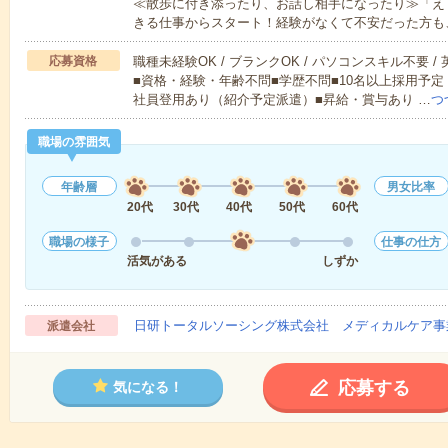
≪散歩に付き添ったり、お話し相手になったり≫「え
きる仕事からスタート！経験がなくて不安だった方も
応募資格
職種未経験OK / ブランクOK / パソコンスキル不要 /
■資格・経験・年齢不問■学歴不問■10名以上採用予定
社員登用あり（紹介予定派遣）■昇給・賞与あり …
つ
職場の雰囲気
年齢層
男女比率
20代
30代
40代
50代
60代
職場の様子
仕事の仕方
活気がある
しずか
日研トータルソーシング株式会社 メディカルケア事
派遣会社
応募する
気になる！