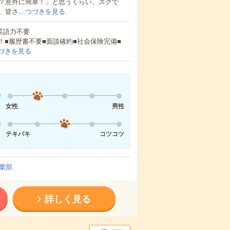
？意外に簡単！」と思うくらい、スグで
、皆さ…
つづきを見る
 英語力不要
！■履歴書不要■面談確約■社会保険完備■
づきを見る
女性
男性
テキパキ
コツコツ
業部
詳しく見る