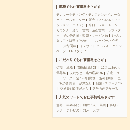
職種でお仕事情報をさがす
テレマーケティング・テレフォンオペレータ
ー・コールセンター
販売（アパレル・ファ
ッション・コスメ）
窓口・ショールーム・
カウンター受付
営業・企画営業・ラウンダ
ー
その他営業・販売・サービス系
レジス
タッフ・販売（その他）
スーパーバイザ
ー
旅行関連
インサイドセールス
キャン
ペーン・PRスタッフ
こだわりでお仕事情報をさがす
短期
単発
職種未経験OK
10名以上の大
量募集
友だちと一緒の応募OK
在宅・リモ
ートワーク
週2～3日勤務
週4日勤務
土
日祝のみ勤務
残業なし
副業・WワークOK
交通費別途支給あり
語学力が活かせる
人気のワードでお仕事情報をさがす
急募
年齢不問
財団法人
英語
書類チェ
ック
テレビ局
封入
大学