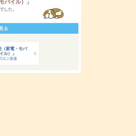
モバイル）
」
でした。
見る
売（家電・モバ
イル）」
のエン派遣