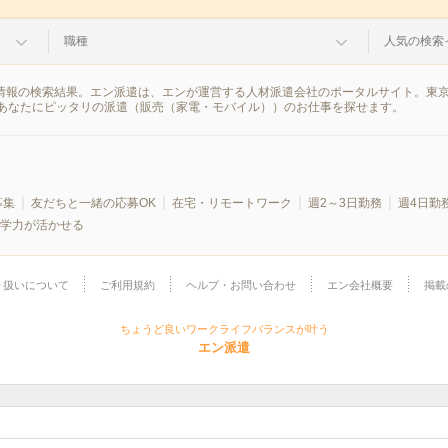
職種
人気の検索
遣情報の検索結果。エン派遣は、エンが運営する人材派遣会社のポータルサイト。東
あなたにピッタリの派遣（販売（家電・モバイル））のお仕事を探せます。
募集
友だちと一緒の応募OK
在宅・リモートワーク
週2～3日勤務
週4日勤
学力が活かせる
り扱いについて
ご利用規約
ヘルプ・お問い合わせ
エン会社概要
掲載
ちょうど良いワークライフバランスが叶う
エン派遣