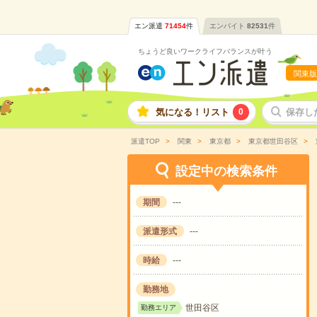
エン派遣
71454
件
エンバイト
82531
件
ちょうど良いワークライフバランスが叶う
関東版
気になる！リスト
0
保存し
派遣TOP
関東
東京都
東京都世田谷区
設定中の検索条件
期間
---
派遣形式
---
時給
---
勤務地
世田谷区
勤務エリア