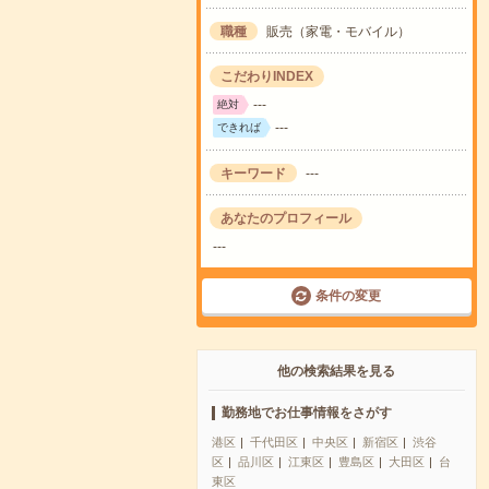
職種
販売（家電・モバイル）
こだわりINDEX
---
絶対
---
できれば
キーワード
---
あなたのプロフィール
---
条件の変更
他の検索結果を見る
勤務地でお仕事情報をさがす
港区
千代田区
中央区
新宿区
渋谷
区
品川区
江東区
豊島区
大田区
台
東区