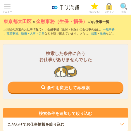
メニュー
気になる!
ログイン
検索
東京都大田区
×
金融事務（生保・損保）
のお仕事一覧
大田区の派遣のお仕事情報です。金融事務（生保・損保）のお仕事の他に、
一般事務
、
営業事務
、
総務・人事・労務
などを取り揃えています。さらに、
短期
・
単発
などの
期間や、
職種未経験OK
などのこだわり条件で絞り込んでいただけます。
検索した条件に合う
お仕事がありませんでした
条件を変更して再検索
検索条件を追加して絞り込む
こだわり
でお仕事情報を絞り込む