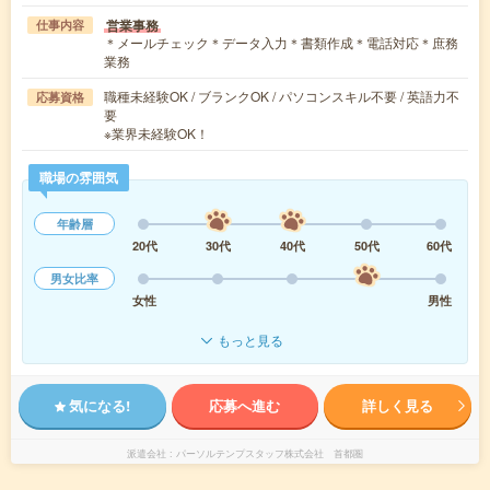
営業事務
仕事内容
＊メールチェック＊データ入力＊書類作成＊電話対応＊庶務
業務
職種未経験OK / ブランクOK / パソコンスキル不要 / 英語力不
応募資格
要
※業界未経験OK！
職場の雰囲気
年齢層
20代
30代
40代
50代
60代
男女比率
女性
男性
もっと見る
気になる!
応募へ進む
詳しく見る
派遣会社
パーソルテンプスタッフ株式会社 首都圏