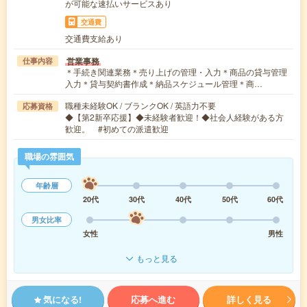
が可能な速払いサービスあり
交通費
交通費支給あり
営業事務
仕事内容
＊手続き関連業務＊売り上げの管理・入力＊商品の貸与管理
入力＊貸与契約書作成＊納品スケジュール管理＊商…
職種未経験OK / ブランクOK / 英語力不要
応募資格
◆【第2新卒応援】◆未経験者歓迎！◆社会人経験がある方
歓迎。 #初めての派遣歓迎
職場の雰囲気
年齢層
20代
30代
40代
50代
60代
男女比率
女性
男性
もっと見る
気になる!
応募へ進む
詳しく見る