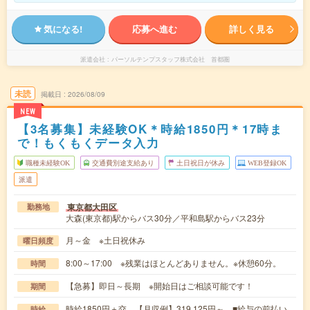
気になる!
応募へ進む
詳しく見る
派遣会社
パーソルテンプスタッフ株式会社 首都圏
未読
掲載日
2026/08/09
NEW
【3名募集】未経験OK＊時給1850円＊17時ま
で！もくもくデータ入力
職種未経験OK
交通費別途支給あり
土日祝日が休み
WEB登録OK
派遣
東京都大田区
勤務地
大森(東京都)駅からバス30分／平和島駅からバス23分
月～金 ※土日祝休み
曜日頻度
8:00～17:00 ※残業はほとんどありません。※休憩60分。
時間
【急募】即日～長期 ※開始日はご相談可能です！
期間
時給1850円＋交 【月収例】319,125円～ ■給与の前払い
時給