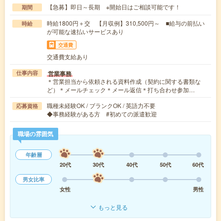
【急募】即日～長期 ※開始日はご相談可能です！
期間
時給1800円＋交 【月収例】310,500円～ ■給与の前払い
時給
が可能な速払いサービスあり
交通費
交通費支給あり
営業事務
仕事内容
＊営業担当から依頼される資料作成（契約に関する書類な
ど）＊メールチェック＊メール返信＊打ち合わせ参加…
職種未経験OK / ブランクOK / 英語力不要
応募資格
◆事務経験がある方 #初めての派遣歓迎
職場の雰囲気
年齢層
20代
30代
40代
50代
60代
男女比率
女性
男性
もっと見る