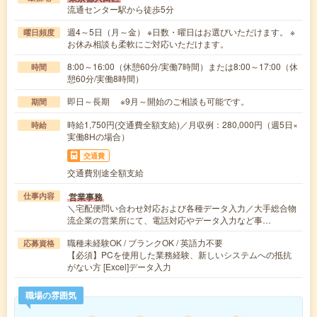
流通センター駅から徒歩5分
週4～5日（月～金） ※日数・曜日はお選びいただけます。 ※
曜日頻度
お休み相談も柔軟にご対応いただけます。
8:00～16:00（休憩60分/実働7時間）または8:00～17:00（休
時間
憩60分/実働8時間）
即日～長期 ※9月～開始のご相談も可能です。
期間
時給1,750円(交通費全額支給)／月収例：280,000円（週5日×
時給
実働8Hの場合）
交通費
交通費別途全額支給
営業事務
仕事内容
＼宅配便問い合わせ対応および各種データ入力／大手総合物
流企業の営業所にて、電話対応やデータ入力など事…
職種未経験OK / ブランクOK / 英語力不要
応募資格
【必須】PCを使用した業務経験、新しいシステムへの抵抗
がない方 [Excel]データ入力
職場の雰囲気