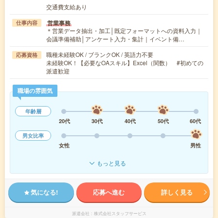
交通費支給あり
営業事務
仕事内容
＊営業データ抽出・加工│既定フォーマットへの資料入力｜
会議準備補助│アンケート入力・集計｜イベント備…
職種未経験OK / ブランクOK / 英語力不要
応募資格
未経験OK！【必要なOAスキル】Excel（関数） #初めての
派遣歓迎
職場の雰囲気
年齢層
20代
30代
40代
50代
60代
男女比率
女性
男性
もっと見る
気になる!
応募へ進む
詳しく見る
派遣会社
株式会社スタッフサービス