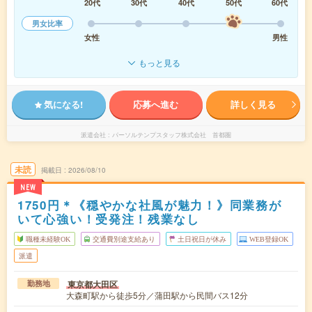
20代
30代
40代
50代
60代
男女比率
女性
男性
もっと見る
気になる!
応募へ進む
詳しく見る
派遣会社
パーソルテンプスタッフ株式会社 首都圏
未読
掲載日
2026/08/10
NEW
1750円＊《穏やかな社風が魅力！》同業務が
いて心強い！受発注！残業なし
職種未経験OK
交通費別途支給あり
土日祝日が休み
WEB登録OK
派遣
東京都大田区
勤務地
大森町駅から徒歩5分／蒲田駅から民間バス12分