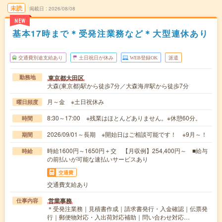
未読
掲載日
2026/08/08
NEW
基本17時まで＊受発注業務など＊大型連休あり
交通費別途支給あり
土日祝日が休み
WEB登録OK
派遣
東京都大田区
勤務地
大森(東京都)駅から徒歩7分／大森海岸駅から徒歩7分
月～金 ※土日祝休み
曜日頻度
8:30～17:00 ※残業はほとんどありません。※休憩60分。
時間
2026/09/01～長期 ※開始日はご相談可能です！ ※9月～！
期間
時給1600円～1650円＋交 【月収例】254,400円～ ■給与
時給
の前払いが可能な速払いサービスあり
交通費
交通費支給あり
営業事務
仕事内容
＊受発注業務｜見積書作成｜請求書発行・入金確認｜伝票発
行｜郵便物対応・入出荷対応補助｜問い合わせ対応…