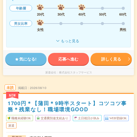
年齢層
20代
30代
40代
50代
60代
男女比率
女性
男性
もっと見る
気になる!
応募へ進む
詳しく見る
派遣会社
株式会社スタッフサービス
未読
掲載日
2026/08/10
NEW
1700円＊【蒲田＊9時半スタート】コツコツ事
務＊残業なし！職場環境GOOD
職種未経験OK
交通費別途支給あり
土日祝日が休み
WEB登録OK
派遣