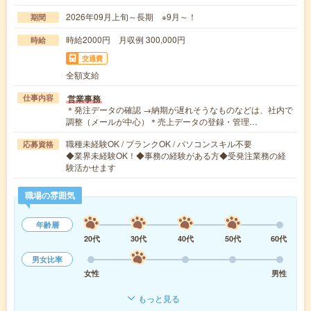
2026年09月上旬～長期 ※9月～！
期間
時給2000円 月収例 300,000円
時給
交通費
全額支給
営業事務
仕事内容
＊発注データの確認 →納期が遅れそうなものなどは、社内で
調整（メールが中心）＊売上データの登録・管理…
職種未経験OK / ブランクOK / パソコンスキル不要
応募資格
◆業界未経験OK！◆事務の経験がある方◆受発注業務の経
験活かせます
職場の雰囲気
年齢層
20代
30代
40代
50代
60代
男女比率
女性
男性
もっと見る