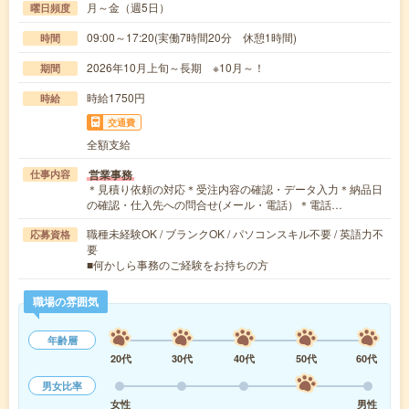
月～金（週5日）
曜日頻度
09:00～17:20(実働7時間20分 休憩1時間)
時間
2026年10月上旬～長期 ※10月～！
期間
時給1750円
時給
交通費
全額支給
営業事務
仕事内容
＊見積り依頼の対応＊受注内容の確認・データ入力＊納品日
の確認・仕入先への問合せ(メール・電話）＊電話…
職種未経験OK / ブランクOK / パソコンスキル不要 / 英語力不
応募資格
要
■何かしら事務のご経験をお持ちの方
職場の雰囲気
年齢層
20代
30代
40代
50代
60代
男女比率
女性
男性