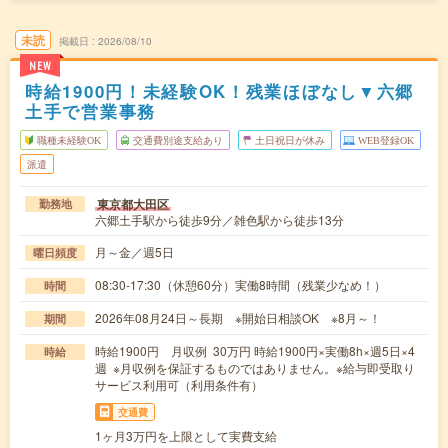
未読
掲載日
2026/08/10
NEW
時給1900円！未経験OK！残業ほぼなし▼六郷
土手で営業事務
職種未経験OK
交通費別途支給あり
土日祝日が休み
WEB登録OK
派遣
東京都大田区
勤務地
六郷土手駅から徒歩9分／雑色駅から徒歩13分
月～金／週5日
曜日頻度
08:30-17:30（休憩60分）実働8時間（残業少なめ！）
時間
2026年08月24日～長期 ※開始日相談OK ※8月～！
期間
時給1900円 月収例 30万円 時給1900円×実働8h×週5日×4
時給
週 ※月収例を保証するものではありません。※給与即受取り
サービス利用可（利用条件有）
交通費
1ヶ月3万円を上限として実費支給