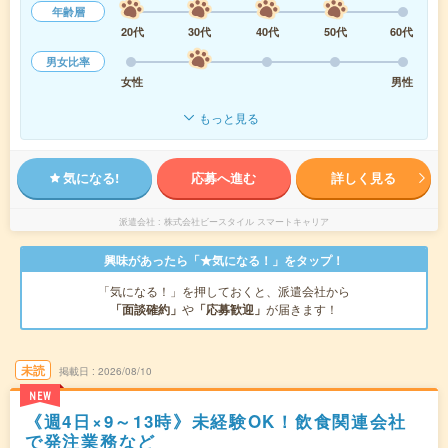
年齢層
20代
30代
40代
50代
60代
男女比率
女性
男性
もっと見る
気になる!
応募へ進む
詳しく見る
派遣会社
株式会社ビースタイル スマートキャリア
興味があったら「★気になる！」をタップ！
「気になる！」を押しておくと、派遣会社から
「面談確約」
や
「応募歓迎」
が届きます！
未読
掲載日
2026/08/10
NEW
《週4日×9～13時》未経験OK！飲食関連会社
で発注業務など