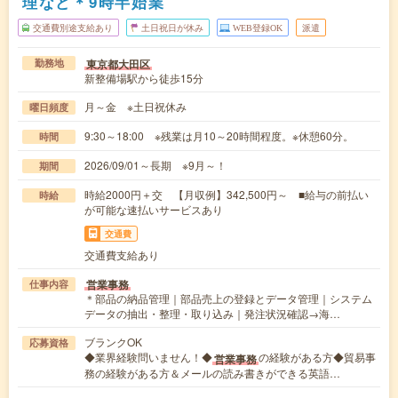
理など＊9時半始業
交通費別途支給あり
土日祝日が休み
WEB登録OK
派遣
東京都大田区
勤務地
新整備場駅から徒歩15分
月～金 ※土日祝休み
曜日頻度
9:30～18:00 ※残業は月10～20時間程度。※休憩60分。
時間
2026/09/01～長期 ※9月～！
期間
時給2000円＋交 【月収例】342,500円～ ■給与の前払い
時給
が可能な速払いサービスあり
交通費
交通費支給あり
営業事務
仕事内容
＊部品の納品管理｜部品売上の登録とデータ管理｜システム
データの抽出・整理・取り込み｜発注状況確認→海…
ブランクOK
応募資格
◆業界経験問いません！◆
の経験がある方◆貿易事
営業事務
務の経験がある方＆メールの読み書きができる英語…