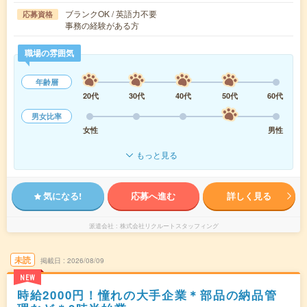
ブランクOK / 英語力不要
応募資格
事務の経験がある方
職場の雰囲気
年齢層
20代
30代
40代
50代
60代
男女比率
女性
男性
もっと見る
気になる!
応募へ進む
詳しく見る
派遣会社
株式会社リクルートスタッフィング
未読
掲載日
2026/08/09
NEW
時給2000円！憧れの大手企業＊部品の納品管