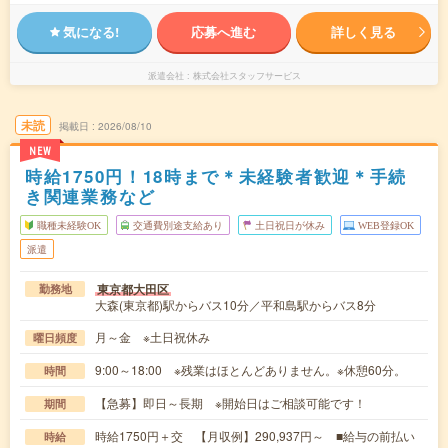
気になる!
応募へ進む
詳しく見る
派遣会社
株式会社スタッフサービス
未読
掲載日
2026/08/10
NEW
時給1750円！18時まで＊未経験者歓迎＊手続
き関連業務など
職種未経験OK
交通費別途支給あり
土日祝日が休み
WEB登録OK
派遣
東京都大田区
勤務地
大森(東京都)駅からバス10分／平和島駅からバス8分
月～金 ※土日祝休み
曜日頻度
9:00～18:00 ※残業はほとんどありません。※休憩60分。
時間
【急募】即日～長期 ※開始日はご相談可能です！
期間
時給1750円＋交 【月収例】290,937円～ ■給与の前払い
時給