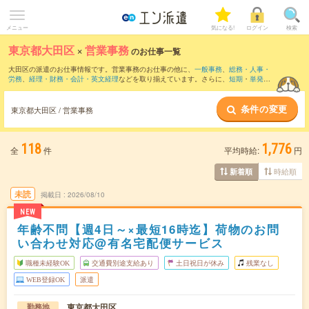
メニュー
気になる!
ログイン
検索
東京都大田区
×
営業事務
のお仕事一覧
大田区の派遣のお仕事情報です。営業事務のお仕事の他に、
一般事務
、
総務・人事・
労務
、
経理・財務・会計・英文経理
などを取り揃えています。さらに、
短期
・
単発
な
どの期間や、
職種未経験OK
などのこだわり条件で絞り込んでいただけます。職種辞
典：
営業事務のお仕事とは？とは？
条件の変更
東京都大田区 / 営業事務
118
1,776
全
件
平均時給:
円
時給順
新着順
未読
掲載日
2026/08/10
NEW
年齢不問【週4日～×最短16時迄】荷物のお問
い合わせ対応@有名宅配便サービス
職種未経験OK
交通費別途支給あり
土日祝日が休み
残業なし
WEB登録OK
派遣
東京都大田区
勤務地