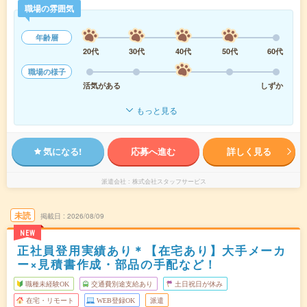
職場の雰囲気
年齢層
20代
30代
40代
50代
60代
職場の様子
活気がある
しずか
もっと見る
気になる!
応募へ進む
詳しく見る
派遣会社
株式会社スタッフサービス
未読
掲載日
2026/08/09
NEW
正社員登用実績あり＊【在宅あり】大手メーカ
ー×見積書作成・部品の手配など！
職種未経験OK
交通費別途支給あり
土日祝日が休み
在宅・リモート
WEB登録OK
派遣