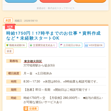
派遣会社
株式会社スタッフサービス
未読
掲載日
2026/08/10
NEW
時給1750円！17時半までのお仕事＊資料作成
など＊未経験スタートOK
職種未経験OK
交通費別途支給あり
土日祝日が休み
WEB登録OK
派遣
東京都大田区
勤務地
穴守稲荷駅から徒歩3分
月～金 ※土日祝休み
曜日頻度
8:30～17:30 ※休憩は60分。※9時始業も相談可能です。
時間
【急募】即日～長期 ※開始日はご相談可能です！
期間
時給1750円＋交 【月収例】280,000円～ ■給与の前払い
時給
が可能な速払いサービスあり
交通費