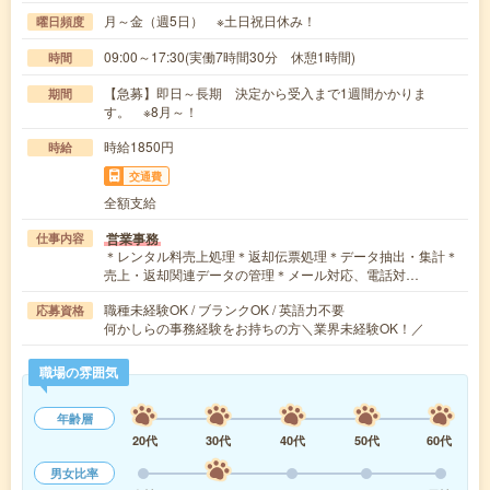
月～金（週5日） ※土日祝日休み！
曜日頻度
09:00～17:30(実働7時間30分 休憩1時間)
時間
【急募】即日～長期 決定から受入まで1週間かかりま
期間
す。 ※8月～！
時給1850円
時給
交通費
全額支給
営業事務
仕事内容
＊レンタル料売上処理＊返却伝票処理＊データ抽出・集計＊
売上・返却関連データの管理＊メール対応、電話対…
職種未経験OK / ブランクOK / 英語力不要
応募資格
何かしらの事務経験をお持ちの方＼業界未経験OK！／
職場の雰囲気
年齢層
20代
30代
40代
50代
60代
男女比率