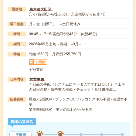
東京都大田区
勤務地
穴守稲荷駅から徒歩6分／天空橋駅から徒歩7分
月～金（週5日） ※土日祝休み
曜日頻度
08:45～17:15(実働7時間45分 休憩45分)
時間
2026年09月上旬～長期 ※9月～！
期間
時給1650円 月収例 255,750円
時給
交通費
全額支給
営業事務
仕事内容
＊部品の手配（システムにデータ入力すればOK！）＊工事
の日程調整＊報告書の作成・チェック＊見積書作成…
職種未経験OK / ブランクOK / パソコンスキル不要 / 英語力不
応募資格
要
業界未経験OK！モノの流れがわかる方
職場の雰囲気
年齢層