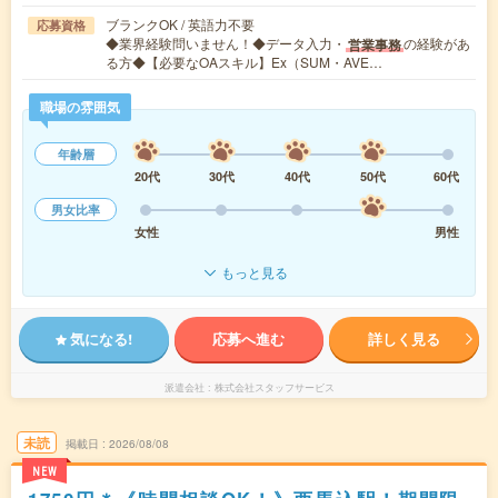
ブランクOK / 英語力不要
応募資格
◆業界経験問いません！◆データ入力・
の経験があ
営業事務
る方◆【必要なOAスキル】Ex（SUM・AVE…
職場の雰囲気
年齢層
20代
30代
40代
50代
60代
男女比率
女性
男性
もっと見る
気になる!
応募へ進む
詳しく見る
派遣会社
株式会社スタッフサービス
未読
掲載日
2026/08/08
NEW