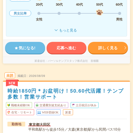
20代
30代
40代
50代
60代
男女比率
女性
男性
もっと見る
気になる!
応募へ進む
詳しく見る
派遣会社
パーソルテンプスタッフ株式会社 首都圏
未読
掲載日
2026/08/09
NEW
時給1850円＊お盆明け！50.60代活躍！テンプ
多数！営業サポート
職種未経験OK
交通費別途支給あり
土日祝日が休み
在宅・リモート
WEB登録OK
派遣
東京都大田区
勤務地
平和島駅から徒歩15分／大森(東京都)駅から民間バス10分