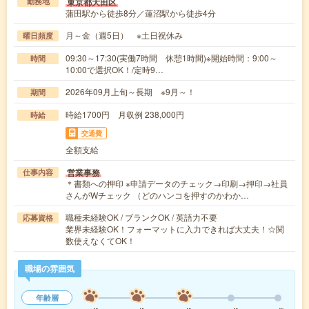
東京都大田区
勤務地
蒲田駅から徒歩8分／蓮沼駅から徒歩4分
月～金（週5日） ※土日祝休み
曜日頻度
09:30～17:30(実働7時間 休憩1時間)※開始時間：9:00～
時間
10:00で選択OK！/定時9…
2026年09月上旬～長期 ※9月～！
期間
時給1700円 月収例 238,000円
時給
交通費
全額支給
営業事務
仕事内容
＊書類への押印 ※申請データのチェック→印刷→押印→社員
さんがWチェック （どのハンコを押すのかわか…
職種未経験OK / ブランクOK / 英語力不要
応募資格
業界未経験OK！フォーマットに入力できれば大丈夫！☆関
数使えなくてOK！
職場の雰囲気
年齢層