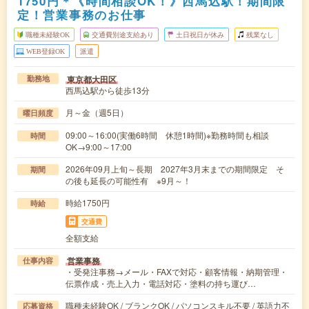
1750円＊《時間相談OK！》西馬込駅！期間限
定！営業事務のお仕事
職種未経験OK
交通費別途支給あり
土日祝日が休み
残業なし
WEB登録OK
派遣
東京都大田区
勤務地
西馬込駅から徒歩13分
月～金（週5日）
曜日頻度
09:00～16:00(実働6時間 休憩1時間)※勤務時間も相談
時間
OK→9:00～17:00
2026年09月上旬～長期 2027年3月末までの期間限定 そ
期間
の後も延長の可能性有 ※9月～！
時給1750円
時給
交通費
全額支給
営業事務
仕事内容
・受発注事務→メール・FAXで対応・顧客情報・納期管理・
伝票作成・売上入力・電話対応・塗料の持ち運び…
職種未経験OK / ブランクOK / パソコンスキル不要 / 英語力不
応募資格