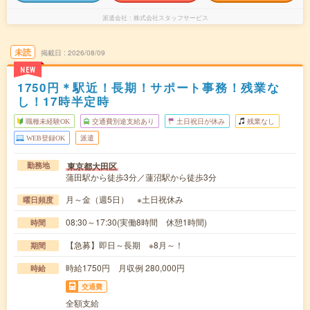
派遣会社
株式会社スタッフサービス
未読
掲載日
2026/08/09
NEW
1750円＊駅近！長期！サポート事務！残業な
し！17時半定時
職種未経験OK
交通費別途支給あり
土日祝日が休み
残業なし
WEB登録OK
派遣
東京都大田区
勤務地
蒲田駅から徒歩3分／蓮沼駅から徒歩3分
月～金（週5日） ※土日祝休み
曜日頻度
08:30～17:30(実働8時間 休憩1時間)
時間
【急募】即日～長期 ※8月～！
期間
時給1750円 月収例 280,000円
時給
交通費
全額支給