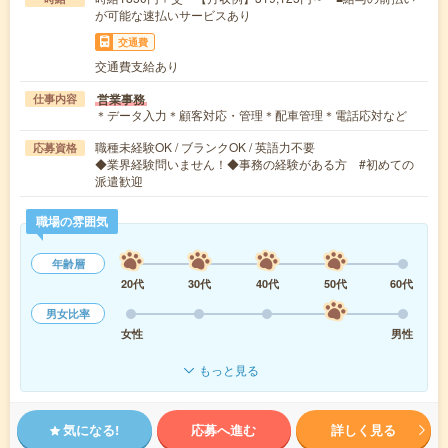
が可能な速払いサービスあり
交通費
交通費支給あり
営業事務
仕事内容
＊データ入力＊顧客対応・管理＊配車管理＊電話応対など
職種未経験OK / ブランクOK / 英語力不要
応募資格
◆業界経験問いません！◆事務の経験がある方 #初めての
派遣歓迎
職場の雰囲気
年齢層
20代
30代
40代
50代
60代
男女比率
女性
男性
もっと見る
気になる!
応募へ進む
詳しく見る