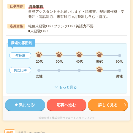
営業事務
仕事内容
事務アシスタントをお願いします・請求書、契約書作成・受
発注・電話対応、来客対応 ※お茶出し含む・都度…
職種未経験OK / ブランクOK / 英語力不要
応募資格
■未経験OK！
職場の雰囲気
年齢層
20代
30代
40代
50代
60代
男女比率
女性
男性
もっと見る
気になる!
応募へ進む
詳しく見る
派遣会社
株式会社リクルートスタッフィング
未読
掲載日
2026/08/10