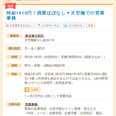
NEW
時給1910円！残業ほぼなし▼天空橋での営業
事務
交通費別途支給あり
土日祝日が休み
WEB登録OK
派遣
東京都大田区
勤務地
天空橋駅から徒歩1分
月～金／週5日
曜日頻度
09:30-18:00（休憩60分）実働7時間30分（残業少なめ！）
時間
即日～長期 ※開始日相談OK
期間
時給1910円 月収例 28万円 時給1910円×実働7h30m×週5
時給
日×4週 ※月収例を保証するものではありません。※給与即受
取りサービス利用可（利用条件有）
交通費
1ヶ月3万円を上限として実費支給
営業事務
仕事内容
商材の在庫管理、出荷手配がメイン業務・受注入力
⇒FAX、メール・在庫管理・出庫手配・出荷対応・電話…