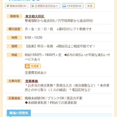
職種未経験OK
交通費別途支給あり
WEB登録OK
派遣
東京都大田区
勤務地
整備場駅から徒歩3分／穴守稲荷駅から徒歩20分
月～金・土・日・祝 ※週4日のシフト勤務です
曜日頻度
9:00～13:00
時間
【急募】即日～長期 ※開始日はご相談可能です！
期間
時給1550円～1800円＋交 ■給与の前払いが可能な速払いサ
時給
ービスあり
交通費
交通費支給あり
営業事務
仕事内容
＊お弁当の発注業務＊受発注入力（発注個数など）＊各作業
所とのやり取り（ミスの確認）＊電話応対など
職種未経験OK / ブランクOK / 英語力不要
応募資格
◆未経験者歓迎！#初めての派遣歓迎
職場の雰囲気