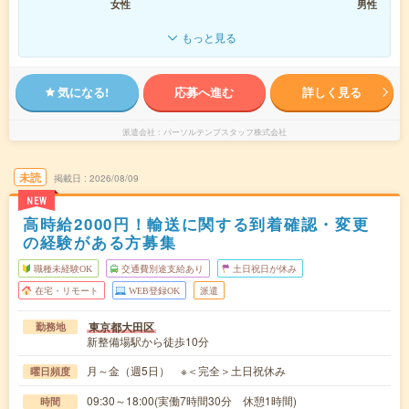
女性
男性
もっと見る
気になる!
応募へ進む
詳しく見る
派遣会社
パーソルテンプスタッフ株式会社
未読
掲載日
2026/08/09
NEW
高時給2000円！輸送に関する到着確認・変更
の経験がある方募集
職種未経験OK
交通費別途支給あり
土日祝日が休み
在宅・リモート
WEB登録OK
派遣
東京都大田区
勤務地
新整備場駅から徒歩10分
月～金（週5日） ※＜完全＞土日祝休み
曜日頻度
09:30～18:00(実働7時間30分 休憩1時間)
時間