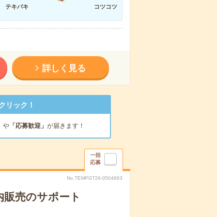
テキパキ
コツコツ
詳しく見る
クリック！
」
や
「応募歓迎」
が届きます！
一括
応募
No.TEMPGT26-0504863
内販売のサポート