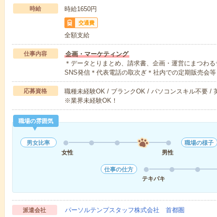
時給
時給1650円
交通費
全額支給
仕事内容
企画・マーケティング
＊データとりまとめ、請求書、企画・運営にまつわる
SNS発信＊代表電話の取次ぎ＊社内での定期販売会等
応募資格
職種未経験OK / ブランクOK / パソコンスキル不要 /
※業界未経験OK！
職場の雰囲気
男女比率
職場の様子
女性
男性
仕事の仕方
テキパキ
パーソルテンプスタッフ株式会社 首都圏
派遣会社