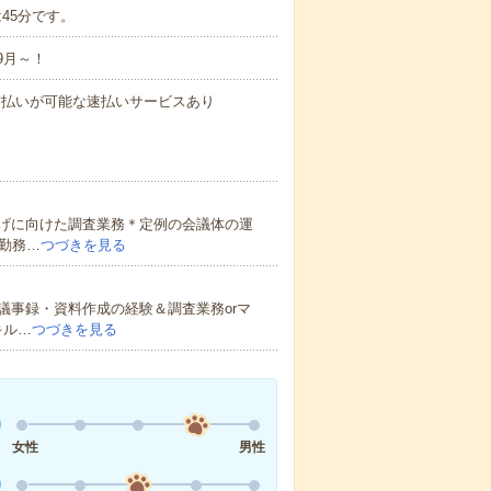
は45分です。
9月～！
与の前払いが可能な速払いサービスあり
げに向けた調査業務＊定例の会議体の運
勤務…
つづきを見る
議事録・資料作成の経験＆調査業務orマ
キル…
つづきを見る
女性
男性