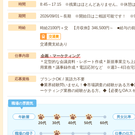
時間
8:45～17:15 ※残業はほとんどありません。※休憩
期間
2026/09/01～長期 ※開始日はご相談可能です！ ※
時給
時給2100円＋交 【月収例】346,500円～ ■給
交通費
交通費支給あり
仕事内容
企画・マーケティング
＊定型的な会議資料・レポート作成＊新規事業立ち上
用業務＊議事録作成＊電話応対など ※週3～4日在宅
応募資格
ブランクOK / 英語力不要
◆業界経験問いません！◆市場調査の経験がある方◆
ーケティング業務の経験がある方。◆【必要なOAス
職場の雰囲気
年齢層
男女比率
20代
30代
40代
50代
60代
職場の様子
仕事の仕方