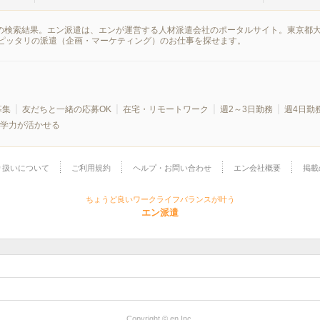
報の検索結果。エン派遣は、エンが運営する人材派遣会社のポータルサイト。東京都
ピッタリの派遣（企画・マーケティング）のお仕事を探せます。
募集
友だちと一緒の応募OK
在宅・リモートワーク
週2～3日勤務
週4日勤
学力が活かせる
り扱いについて
ご利用規約
ヘルプ・お問い合わせ
エン会社概要
掲載
ちょうど良いワークライフバランスが叶う
エン派遣
Copyright © en Inc.