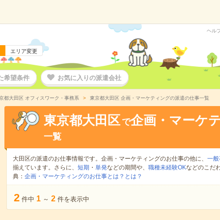
ヘル
エリア変更
た希望条件
お気に入りの派遣会社
京都大田区 オフィスワーク・事務系
東京都大田区 企画・マーケティングの派遣の仕事一覧
東京都大田区
企画・マーケ
で
一覧
大田区の派遣のお仕事情報です。企画・マーケティングのお仕事の他に、
一般
揃えています。さらに、
短期
・
単発
などの期間や、
職種未経験OK
などのこだ
典：
企画・マーケティングのお仕事とは？とは？
2
1
2
件中
～
件を表示中