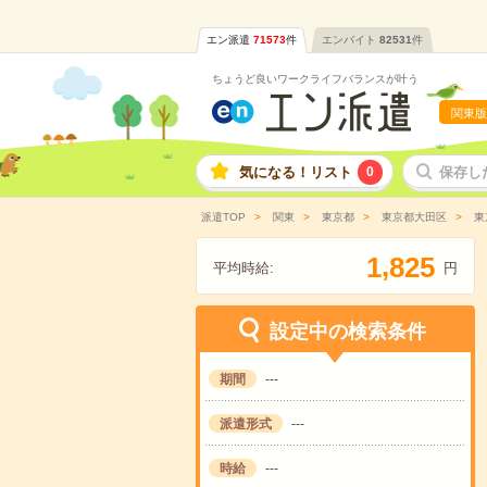
エン派遣
71573
件
エンバイト
82531
件
ちょうど良いワークライフバランスが叶う
関東版
気になる！リスト
0
保存し
派遣TOP
関東
東京都
東京都大田区
東
,
1
8
2
5
平均時給:
円
設定中の検索条件
期間
---
派遣形式
---
時給
---