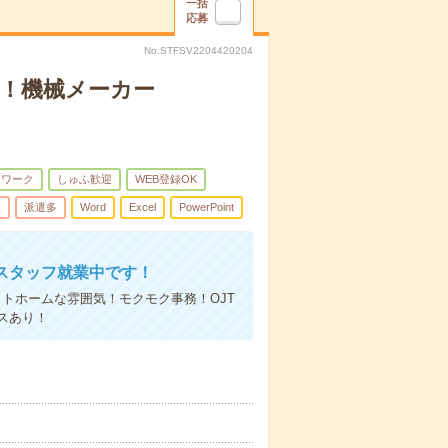
一括
応募
No.STFSV2204420204
まで！機械メーカー
トワーク
しゅふ歓迎
WEB登録OK
煙
派遣多
Word
Excel
PowerPoint
スタッフ就業中です！
トホームな雰囲気！モクモク事務！OJT
スあり！