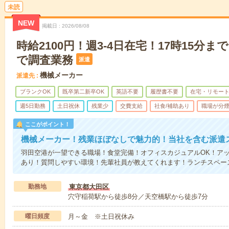
未読
NEW
掲載日
2026/08/08
時給2100円！週3-4日在宅！17時15分
で調査業務
派遣
機械メーカー
派遣先
ブランクOK
既卒第二新卒OK
英語不要
履歴書不要
在宅・リモー
週5日勤務
土日祝休
残業少
交費支給
社食/補助あり
職場が分
ここがポイント！
機械メーカー！残業ほぼなしで魅力的！当社を含む派遣
羽田空港が一望できる職場！食堂完備！オフィスカジュアルOK！アッ
あり！質問しやすい環境！先輩社員が教えてくれます！ランチスペー
勤務地
東京都大田区
穴守稲荷駅から徒歩8分／天空橋駅から徒歩7分
曜日頻度
月～金 ※土日祝休み