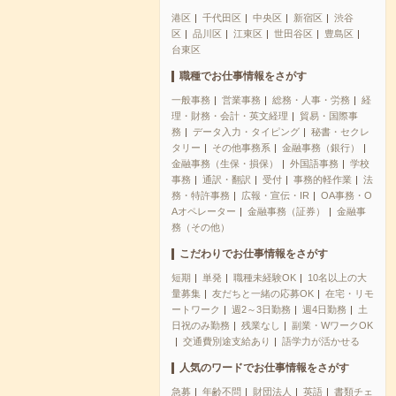
港区
千代田区
中央区
新宿区
渋谷
区
品川区
江東区
世田谷区
豊島区
台東区
職種でお仕事情報をさがす
一般事務
営業事務
総務・人事・労務
経
理・財務・会計・英文経理
貿易・国際事
務
データ入力・タイピング
秘書・セクレ
タリー
その他事務系
金融事務（銀行）
金融事務（生保・損保）
外国語事務
学校
事務
通訳・翻訳
受付
事務的軽作業
法
務・特許事務
広報・宣伝・IR
OA事務・O
Aオペレーター
金融事務（証券）
金融事
務（その他）
こだわりでお仕事情報をさがす
短期
単発
職種未経験OK
10名以上の大
量募集
友だちと一緒の応募OK
在宅・リモ
ートワーク
週2～3日勤務
週4日勤務
土
日祝のみ勤務
残業なし
副業・WワークOK
交通費別途支給あり
語学力が活かせる
人気のワードでお仕事情報をさがす
急募
年齢不問
財団法人
英語
書類チェ