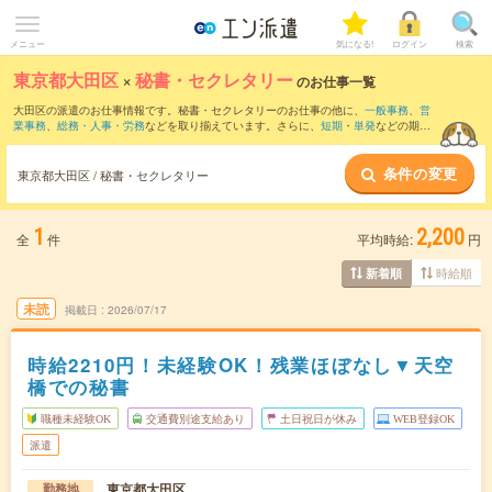
メニュー
気になる!
ログイン
検索
東京都大田区
×
秘書・セクレタリー
のお仕事一覧
大田区の派遣のお仕事情報です。秘書・セクレタリーのお仕事の他に、
一般事務
、
営
業事務
、
総務・人事・労務
などを取り揃えています。さらに、
短期
・
単発
などの期間
や、
職種未経験OK
などのこだわり条件で絞り込んでいただけます。職種辞典：
秘書・
セレクタリーのお仕事とは？とは？
条件の変更
東京都大田区 / 秘書・セクレタリー
1
2,200
全
件
平均時給:
円
時給順
新着順
未読
掲載日
2026/07/17
時給2210円！未経験OK！残業ほぼなし▼天空
橋での秘書
職種未経験OK
交通費別途支給あり
土日祝日が休み
WEB登録OK
派遣
東京都大田区
勤務地