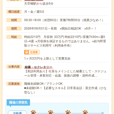
天空橋駅から徒歩5分
月～金／週5日
曜日頻度
09:30-18:00（休憩60分）実働7時間30分（残業少なめ！）
時間
2026年09月01日～長期 ※開始日相談OK ※9月～！
期間
時給2210円 月収例 33万円 時給2210円×実働7h30m×週5
時給
日×4週 ※月収例を保証するものではありません。※給与即受
取りサービス利用可（利用条件有）
交通費
1ヶ月3万円を上限として実費支給
秘書・セクレタリー
仕事内容
【英語利用あり】社長をメインとした秘書として・スケジュ
ール管理・来客対応・会議、面接の調整・資料作成…
職種未経験OK / ブランクOK
応募資格
■未経験OK！【必要なスキル】日常英会話・英文作成（ひな
型なし）
職場の雰囲気
年齢層