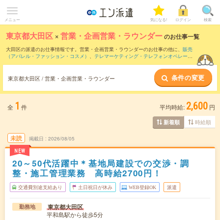
メニュー
気になる!
ログイン
検索
東京都大田区
×
営業・企画営業・ラウンダー
のお仕事一覧
大田区の派遣のお仕事情報です。営業・企画営業・ラウンダーのお仕事の他に、
販売
（アパレル・ファッション・コスメ）
、
テレマーケティング・テレフォンオペレータ
ー・コールセンター
、
窓口・ショールーム・カウンター受付
などを取り揃えていま
す。さらに、
短期
・
単発
などの期間や、
職種未経験OK
などのこだわり条件で絞り込ん
条件の変更
でいただけます。職種辞典：
営業・企画営業・ラウンダーのお仕事とは？とは？
東京都大田区 / 営業・企画営業・ラウンダー
1
2,600
全
件
平均時給:
円
時給順
新着順
未読
掲載日
2026/08/05
NEW
20～50代活躍中＊基地局建設での交渉・調
整・施工管理業務 高時給2700円！
交通費別途支給あり
土日祝日が休み
WEB登録OK
派遣
東京都大田区
勤務地
平和島駅から徒歩5分