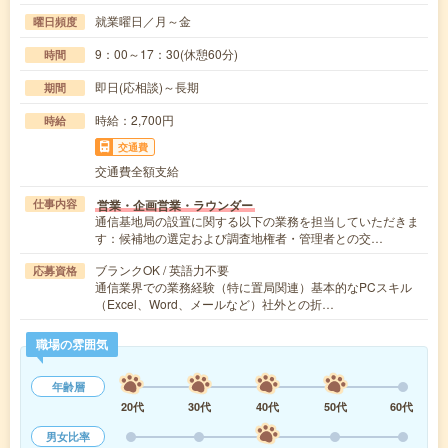
就業曜日／月～金
曜日頻度
9：00～17：30(休憩60分)
時間
即日(応相談)～長期
期間
時給：2,700円
時給
交通費
交通費全額支給
営業・企画営業・ラウンダー
仕事内容
通信基地局の設置に関する以下の業務を担当していただきま
す：候補地の選定および調査地権者・管理者との交…
ブランクOK / 英語力不要
応募資格
通信業界での業務経験（特に置局関連）基本的なPCスキル
（Excel、Word、メールなど）社外との折…
職場の雰囲気
年齢層
20代
30代
40代
50代
60代
男女比率