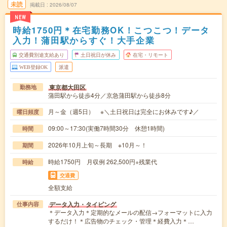
未読
掲載日
2026/08/07
NEW
時給1750円＊在宅勤務OK！こつこつ！データ
入力！蒲田駅からすぐ！大手企業
交通費別途支給あり
土日祝日が休み
在宅・リモート
WEB登録OK
派遣
東京都大田区
勤務地
蒲田駅から徒歩4分／京急蒲田駅から徒歩8分
月～金（週5日） ※＼土日祝日は完全にお休みです♪／
曜日頻度
09:00～17:30(実働7時間30分 休憩1時間)
時間
2026年10月上旬～長期 ※10月～！
期間
時給1750円 月収例 262,500円+残業代
時給
交通費
全額支給
データ入力・タイピング
仕事内容
＊データ入力＊定期的なメールの配信→フォーマットに入力
するだけ！＊広告物のチェック・管理＊経費入力＊…