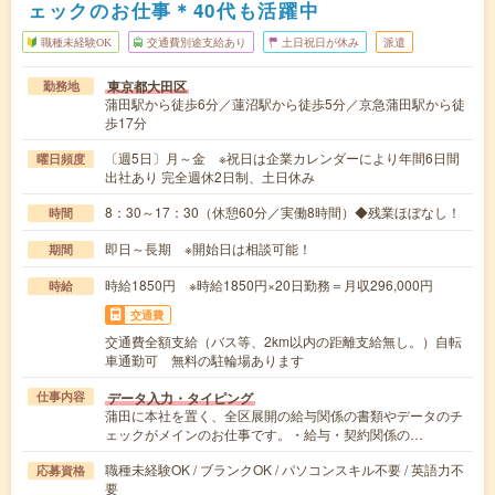
ェックのお仕事＊40代も活躍中
職種未経験OK
交通費別途支給あり
土日祝日が休み
派遣
東京都大田区
勤務地
蒲田駅から徒歩6分／蓮沼駅から徒歩5分／京急蒲田駅から徒
歩17分
〔週5日〕月～金 ※祝日は企業カレンダーにより年間6日間
曜日頻度
出社あり 完全週休2日制、土日休み
8：30～17：30（休憩60分／実働8時間）◆残業ほぼなし！
時間
即日～長期 ※開始日は相談可能！
期間
時給1850円 ※時給1850円×20日勤務＝月収296,000円
時給
交通費
交通費全額支給（バス等、2km以内の距離支給無し。）自転
車通勤可 無料の駐輪場あります
データ入力・タイピング
仕事内容
蒲田に本社を置く、全区展開の給与関係の書類やデータのチ
ェックがメインのお仕事です。・給与・契約関係の…
職種未経験OK / ブランクOK / パソコンスキル不要 / 英語力不
応募資格
要