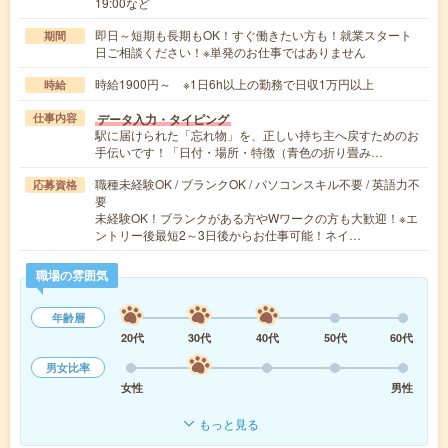
19:00など
即日～短期も長期もOK！すぐ働きたい方も！就業スタート
期間
日ご相談ください！※単発のお仕事ではありません
時給1900円～ ※1日6h以上の勤務で日収1万円以上
時給
データ入力・タイピング
仕事内容
駅に届けられた「忘れ物」を、正しい持ち主へ戻すためのお
手伝いです！「日付・場所・特徴（青色の折り畳み…
職種未経験OK / ブランクOK / パソコンスキル不要 / 英語力不
応募資格
要
未経験OK！ブランクがある方やWワークの方も大歓迎！※エ
ントリー後最短2～3日後からお仕事可能！ネイ…
職場の雰囲気
年齢層
20代
30代
40代
50代
60代
男女比率
女性
男性
もっと見る