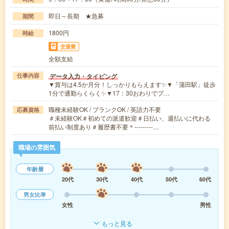
即日～長期 ★急募
期間
1800円
時給
交通費
全額支給
データ入力・タイピング
仕事内容
▼賞与は4.5か月分！しっかりもらえます✨▼「蒲田駅」徒歩
1分で通勤らくらく✨▼17：30おわりでプ…
職種未経験OK / ブランクOK / 英語力不要
応募資格
＃未経験OK＃初めての派遣歓迎＃日払い、週払いに代わる
前払い制度あり＃履歴書不要＊‐‐‐‐‐‐‐‐‐…
職場の雰囲気
年齢層
20代
30代
40代
50代
60代
男女比率
女性
男性
もっと見る