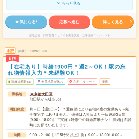
もっと見る
気になる!
応募へ進む
詳しく見る
派遣会社
日本教育クリエイト東京支社・三幸医療エージェント
未読
掲載日
2026/08/08
NEW
【在宅あり】時給1900円＊週2～OK！駅の忘
れ物情報入力＊未経験OK！
職種未経験OK
土日祝日が休み
在宅・リモート
派遣
東京都大田区
勤務地
蒲田駅から徒歩5分
月～日【週2日～】 ＊週稼働により在宅頻度の変動あり ※完
曜日頻度
全在宅ではありません。 研修は入社日より平日連続3日間
(9:00～18:00)にて実施 ※研修中の時給変動ナシ！ 詳細は面談
時にお伝えいたします。
9:00～21:00【1日5時間以上】例）9:00～18:00/10:00～
時間