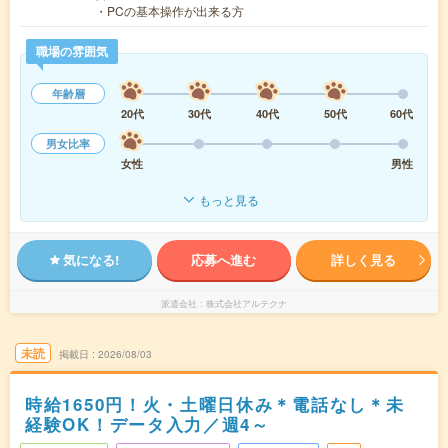
・PCの基本操作が出来る方
職場の雰囲気
年齢層
20代
30代
40代
50代
60代
男女比率
女性
男性
もっと見る
気になる!
応募へ進む
詳しく見る
派遣会社
株式会社アルテクナ
未読
掲載日
2026/08/03
時給1650円！火・土曜日休み＊電話なし＊未
経験OK！データ入力／週4～