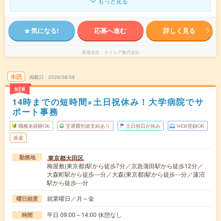
もっと見る
気になる!
応募へ進む
詳しく見る
派遣会社
カイシア株式会社
未読
掲載日
2026/08/08
NEW
14時までの短時間×土日祝休み！大学病院でサ
ポート事務
職種未経験OK
交通費別途支給あり
土日祝日が休み
WEB登録OK
派遣
東京都大田区
勤務地
梅屋敷(東京都)駅から徒歩7分／京急蒲田駅から徒歩12分／
大森町駅から徒歩---分／大森(東京都)駅から徒歩---分／蓮沼
駅から徒歩---分
就業曜日／月～金
曜日頻度
平日 09:00～14:00 休憩なし
時間