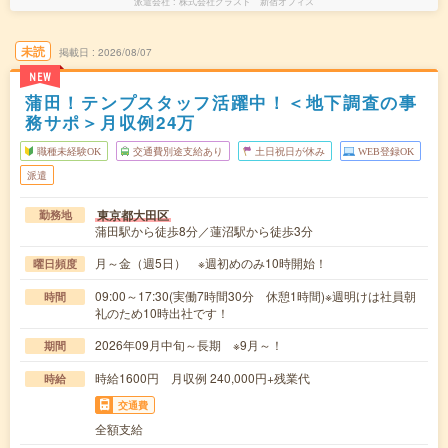
派遣会社
株式会社グラスト 新宿オフィス
未読
掲載日
2026/08/07
NEW
蒲田！テンプスタッフ活躍中！＜地下調査の事
務サポ＞月収例24万
職種未経験OK
交通費別途支給あり
土日祝日が休み
WEB登録OK
派遣
東京都大田区
勤務地
蒲田駅から徒歩8分／蓮沼駅から徒歩3分
月～金（週5日） ※週初めのみ10時開始！
曜日頻度
09:00～17:30(実働7時間30分 休憩1時間)※週明けは社員朝
時間
礼のため10時出社です！
2026年09月中旬～長期 ※9月～！
期間
時給1600円 月収例 240,000円+残業代
時給
交通費
全額支給