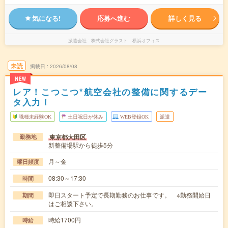
気になる!
応募へ進む
詳しく見る
派遣会社
株式会社グラスト 横浜オフィス
未読
掲載日
2026/08/08
NEW
レア！こつこつ*航空会社の整備に関するデー
タ入力！
職種未経験OK
土日祝日が休み
WEB登録OK
派遣
東京都大田区
勤務地
新整備場駅から徒歩5分
月～金
曜日頻度
08:30～17:30
時間
即日スタート予定で長期勤務のお仕事です。 ※勤務開始日
期間
はご相談下さい。
時給1700円
時給