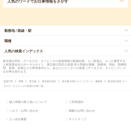
人気のワード
でお仕事情報をさがす
勤務地 / 路線・駅
職種
人気の検索インデックス
東京都大田区 - データ入力・タイピングの派遣情報の検索結果。エン派遣は、エンが運営する
人材派遣会社のポータルサイト。東京都大田区の派遣/求人情報を職種、勤務地、時給、勤務時
間、長期・短期などの希望条件から、あなたにピッタリの派遣（データ入力・タイピング）の
お仕事を探せます。
派遣TOP
関東
東京都
東京都大田区
東京都大田区 オフィスワーク・事務系
東京都大田区 デー
タ入力・タイピングの派遣の仕事一覧
個人情報の取り扱いについて
ご利用規約
ヘルプ・お問い合わせ
掲載のお問い合わせ
エン会社概要
サイトマップ