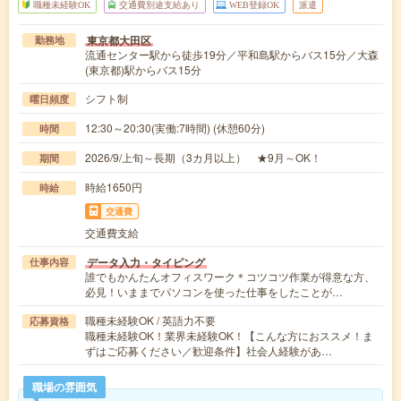
職種未経験OK
交通費別途支給あり
WEB登録OK
派遣
東京都大田区
勤務地
流通センター駅から徒歩19分／平和島駅からバス15分／大森
(東京都)駅からバス15分
シフト制
曜日頻度
12:30～20:30(実働:7時間) (休憩60分)
時間
2026/9/上旬～長期（3カ月以上） ★9月～OK！
期間
時給1650円
時給
交通費
交通費支給
データ入力・タイピング
仕事内容
誰でもかんたんオフィスワーク＊コツコツ作業が得意な方、
必見！いままでパソコンを使った仕事をしたことが…
職種未経験OK / 英語力不要
応募資格
職種未経験OK！業界未経験OK！【こんな方におススメ！ま
ずはご応募ください／歓迎条件】社会人経験があ…
職場の雰囲気