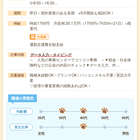
や9:00～16:30…
即日～契約更新のある長期 ※9月開始も相談OK！
期間
時給1700円 月収例:26.1万円（1700円×7h20m×21日）+残
時給
業代
交通費
通勤交通費全額支給
データ入力・タイピング
仕事内容
～ 人気の事務センターでコツコツ事務 ～▼税金・社会保
険料などの公金の内容のチェック▼データ入力、件…
職種未経験OK / ブランクOK / パソコンスキル不要 / 英語力不
応募資格
要
▽経理や審査業務の経験あればOK！
職場の雰囲気
年齢層
20代
30代
40代
50代
60代
男女比率
女性
男性