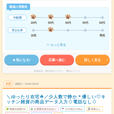
職場の雰囲気
年齢層
20代
30代
40代
50代
60代
男女比率
女性
男性
もっと見る
気になる!
応募へ進む
詳しく見る
派遣会社
株式会社グラスト 横浜オフィス
未読
掲載日
2026/08/06
＼ゆったり在宅☘／少人数で静か＊優しい♡キ
ッチン雑貨の商品データ入力♢電話なし♢
職種未経験OK
交通費別途支給あり
土日祝日が休み
残業なし