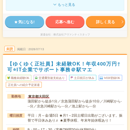
もっと見る
気になる!
応募へ進む
詳しく見る
派遣会社
株式会社アヴァンティスタッフ
未読
掲載日
2026/07/13
【ゆくゆく正社員】未経験OK！年収400万円↑
可⭐IT企業でサポート事務＠駅マエ
職種未経験OK
交通費別途支給あり
土日祝日が休み
WEB登録OK
正社員への紹介予定派遣
東京都大田区
勤務地
蒲田駅から徒歩1分／京急蒲田駅から徒歩10分／川崎駅から-
--分／京急川崎駅から---分／池上駅から---分
平日：月～金/週5日 ★月1～2回土曜日出勤がございます。振
曜日頻度
替で平日休みあり♬ ★夏季休暇、年末年始休暇あり！
9：00～17：30（実働7時間30分/休憩60分）
時間