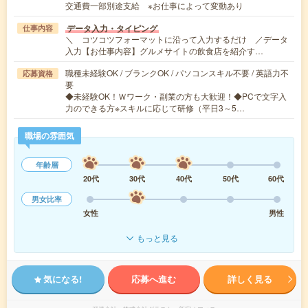
交通費一部別途支給 ※お仕事によって変動あり
データ入力・タイピング
仕事内容
＼ コツコツフォーマットに沿って入力するだけ ／データ
入力【お仕事内容】グルメサイトの飲食店を紹介す…
職種未経験OK / ブランクOK / パソコンスキル不要 / 英語力不
応募資格
要
◆未経験OK！Ｗワーク・副業の方も大歓迎！◆PCで文字入
力のできる方※スキルに応じて研修（平日3～5…
職場の雰囲気
年齢層
20代
30代
40代
50代
60代
男女比率
女性
男性
もっと見る
気になる!
応募へ進む
詳しく見る