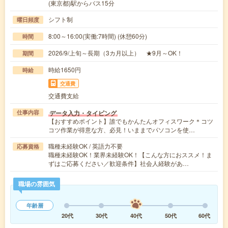
(東京都)駅からバス15分
シフト制
曜日頻度
8:00～16:00(実働:7時間) (休憩60分)
時間
2026/9/上旬～長期（3カ月以上） ★9月～OK！
期間
時給1650円
時給
交通費
交通費支給
データ入力・タイピング
仕事内容
【おすすめポイント】誰でもかんたんオフィスワーク＊コツ
コツ作業が得意な方、必見！いままでパソコンを使…
職種未経験OK / 英語力不要
応募資格
職種未経験OK！業界未経験OK！【こんな方におススメ！ま
ずはご応募ください／歓迎条件】社会人経験があ…
職場の雰囲気
年齢層
20代
30代
40代
50代
60代