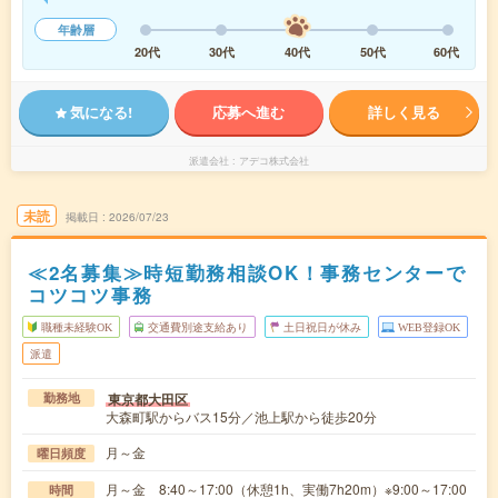
年齢層
20代
30代
40代
50代
60代
気になる!
応募へ進む
詳しく見る
派遣会社
アデコ株式会社
未読
掲載日
2026/07/23
≪2名募集≫時短勤務相談OK！事務センターで
コツコツ事務
職種未経験OK
交通費別途支給あり
土日祝日が休み
WEB登録OK
派遣
東京都大田区
勤務地
大森町駅からバス15分／池上駅から徒歩20分
月～金
曜日頻度
月～金 8:40～17:00（休憩1h、実働7h20m）※9:00～17:00
時間