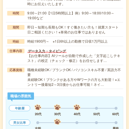
時にお伝えいたします。
9:00～21:00【1日5時間以上】例）9:00～18:00/10:00～
時間
19:00など
即日～短期も長期もOK！すぐ働きたい方も！就業スタート
期間
日ご相談ください！※単発のお仕事ではありません
時給1900円～ ※1日6h以上の勤務で日収1万円以上
時給
データ入力・タイピング
仕事内容
【お仕事内容】AIツールが自動で作成した「文字起こしテキ
スト」の校正（チェック・修正）をお任せします…
職種未経験OK / ブランクOK / パソコンスキル不要 / 英語力不
応募資格
要
未経験OK！ブランクがある方やWワークの方も大歓迎！※エ
ントリー後最短2～3日後からお仕事可能！ネイ…
職場の雰囲気
年齢層
20代
30代
40代
50代
60代
男女比率
女性
男性