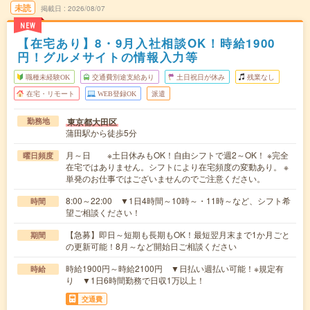
未読
掲載日
2026/08/07
NEW
【在宅あり】8・9月入社相談OK！時給1900
円！グルメサイトの情報入力等
職種未経験OK
交通費別途支給あり
土日祝日が休み
残業なし
在宅・リモート
WEB登録OK
派遣
東京都大田区
勤務地
蒲田駅から徒歩5分
月～日 ※土日休みもOK！自由シフトで週2～OK！ ※完全
曜日頻度
在宅ではありません。シフトにより在宅頻度の変動あり。 ※
単発のお仕事ではございませんのでご注意ください。
8:00～22:00 ▼1日4時間～10時～・11時～など、シフト希
時間
望ご相談ください！
【急募】即日～短期も長期もOK！最短翌月末まで1か月ごと
期間
の更新可能！8月～など開始日ご相談ください
時給1900円～時給2100円 ▼日払い週払い可能！※規定有
時給
り ▼1日6時間勤務で日収1万以上！
交通費