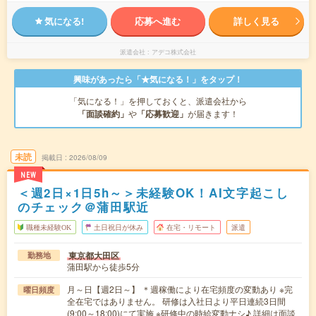
気になる!
応募へ進む
詳しく見る
派遣会社
アデコ株式会社
興味があったら「★気になる！」をタップ！
「気になる！」を押しておくと、派遣会社から
「面談確約」
や
「応募歓迎」
が届きます！
未読
掲載日
2026/08/09
NEW
＜週2日×1日5h～＞未経験OK！AI文字起こし
のチェック＠蒲田駅近
職種未経験OK
土日祝日が休み
在宅・リモート
派遣
東京都大田区
勤務地
蒲田駅から徒歩5分
月～日【週2日～】 ＊週稼働により在宅頻度の変動あり ※完
曜日頻度
全在宅ではありません。 研修は入社日より平日連続3日間
(9:00～18:00)にて実施 ※研修中の時給変動ナシ♪ 詳細は面談