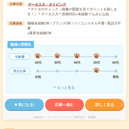
データ入力・タイピング
仕事内容
＊データのチェック（画像や図面を見てポイントを探しま
す！）＊データ入力＊庶務対応※未経験でもみんな始…
職種未経験OK / ブランクOK / パソコンスキル不要 / 英語力不
応募資格
要
※業界未経験OK
職場の雰囲気
年齢層
20代
30代
40代
50代
60代
男女比率
女性
男性
もっと見る
気になる!
応募へ進む
詳しく見る
派遣会社
パーソルテンプスタッフ株式会社 首都圏