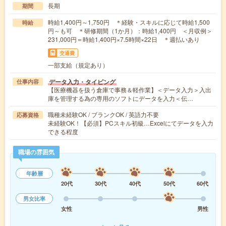
長期
期間
時給1,400円～1,750円 ＊経験・スキルに応じて時給1,500
時給
円～も可 ＊研修期間（1か月）：時給1,400円 ＜月収例＞
231,000円＝時給1,400円×7.5時間×22日 ＊週払いあり
交通費
一部支給（規定あり）
データ入力・タイピング
仕事内容
【医療機器を扱う倉庫で事務＆軽作業】＜データ入力＞入出
庫を管理する為の専用のソフトにデータを入力＜伝…
職種未経験OK / ブランクOK / 英語力不要
応募資格
未経験OK！【必須】PCスキル初級…Excelにてデータを入力
できる程度
職場の雰囲気
年齢層
20代
30代
40代
50代
60代
男女比率
女性
男性