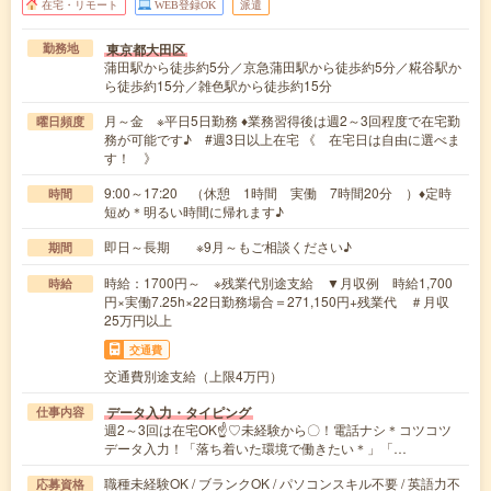
在宅・リモート
WEB登録OK
派遣
東京都大田区
勤務地
蒲田駅から徒歩約5分／京急蒲田駅から徒歩約5分／糀谷駅か
ら徒歩約15分／雑色駅から徒歩約15分
月～金 ※平日5日勤務 ♦業務習得後は週2～3回程度で在宅勤
曜日頻度
務が可能です♪ #週3日以上在宅 《 在宅日は自由に選べま
す！ 》
9:00～17:20 （休憩 1時間 実働 7時間20分 ）♦定時
時間
短め＊明るい時間に帰れます♪
即日～長期 ※9月～もご相談ください♪
期間
時給：1700円～ ※残業代別途支給 ▼月収例 時給1,700
時給
円×実働7.25h×22日勤務場合＝271,150円+残業代 ＃月収
25万円以上
交通費
交通費別途支給（上限4万円）
データ入力・タイピング
仕事内容
週2～3回は在宅OK☝♡未経験から〇！電話ナシ＊コツコツ
データ入力！「落ち着いた環境で働きたい＊」「…
職種未経験OK / ブランクOK / パソコンスキル不要 / 英語力不
応募資格