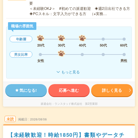
要
＜未経験OK♪＞ #初めての派遣歓迎 ◈週2日出社できる方
◈PCスキル：文字入力ができる方 （※実務…
職場の雰囲気
年齢層
20代
30代
40代
50代
60代
男女比率
女性
男性
もっと見る
気になる!
応募へ進む
詳しく見る
派遣会社
ランスタッド株式会社 第2営業部
未読
掲載日
2026/08/06
【未経験歓迎！時給1850円】書類やデータチ