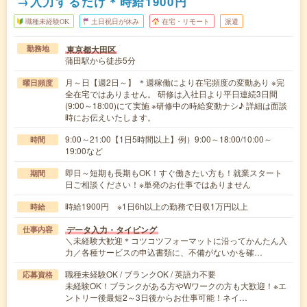
→入力するだけ＊時給1900円
職種未経験OK
土日祝日が休み
在宅・リモート
派遣
東京都大田区
勤務地
蒲田駅から徒歩5分
月～日【週2日～】 ＊週稼働により在宅頻度の変動あり ※完
曜日頻度
全在宅ではありません。 研修は入社日より平日連続3日間
(9:00～18:00)にて実施 ※研修中の時給変動ナシ♪ 詳細は面談
時にお伝えいたします。
9:00～21:00【1日5時間以上】例）9:00～18:00/10:00～
時間
19:00など
即日～短期も長期もOK！すぐ働きたい方も！就業スタート
期間
日ご相談ください！※単発のお仕事ではありません
時給1900円 ※1日6h以上の勤務で日収1万円以上
時給
データ入力・タイピング
仕事内容
＼未経験大歓迎＊コツコツフォーマットに沿ってかんたん入
力／各種サービスの申込書類に、不備がないかを確…
職種未経験OK / ブランクOK / 英語力不要
応募資格
未経験OK！ブランクがある方やWワークの方も大歓迎！※エ
ントリー後最短2～3日後からお仕事可能！ネイ…