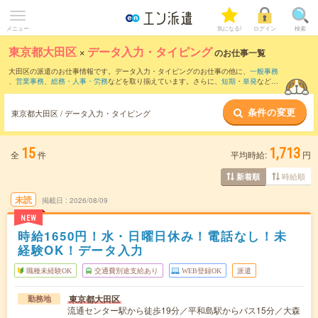
メニュー
気になる!
ログイン
検索
東京都大田区
×
データ入力・タイピング
のお仕事一覧
大田区の派遣のお仕事情報です。データ入力・タイピングのお仕事の他に、
一般事務
、
営業事務
、
総務・人事・労務
などを取り揃えています。さらに、
短期
・
単発
などの
期間や、
職種未経験OK
などのこだわり条件で絞り込んでいただけます。職種辞典：
デ
ータ入力・タイピングのお仕事とは？とは？
条件の変更
東京都大田区 / データ入力・タイピング
15
1,713
全
件
平均時給:
円
時給順
新着順
未読
掲載日
2026/08/09
NEW
時給1650円！水・日曜日休み！電話なし！未
経験OK！データ入力
職種未経験OK
交通費別途支給あり
WEB登録OK
派遣
東京都大田区
勤務地
流通センター駅から徒歩19分／平和島駅からバス15分／大森