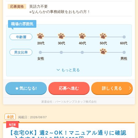
英語力不要
応募資格
※なんらかの事務経験をおもちの方！
職場の雰囲気
年齢層
20代
30代
40代
50代
60代
男女比率
女性
男性
もっと見る
気になる!
応募へ進む
詳しく見る
派遣会社
パーソルテンプスタッフ株式会社
未読
掲載日
2026/08/07
NEW
【在宅OK】週2～OK！マニュアル通りに確認