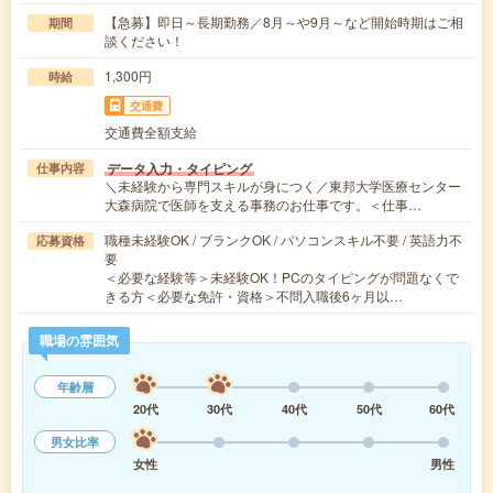
【急募】即日～長期勤務／8月～や9月～など開始時期はご相
期間
談ください！
1,300円
時給
交通費
交通費全額支給
データ入力・タイピング
仕事内容
＼未経験から専門スキルが身につく／東邦大学医療センター
大森病院で医師を支える事務のお仕事です。＜仕事…
職種未経験OK / ブランクOK / パソコンスキル不要 / 英語力不
応募資格
要
＜必要な経験等＞未経験OK！PCのタイピングが問題なくで
きる方＜必要な免許・資格＞不問入職後6ヶ月以…
職場の雰囲気
年齢層
20代
30代
40代
50代
60代
男女比率
女性
男性