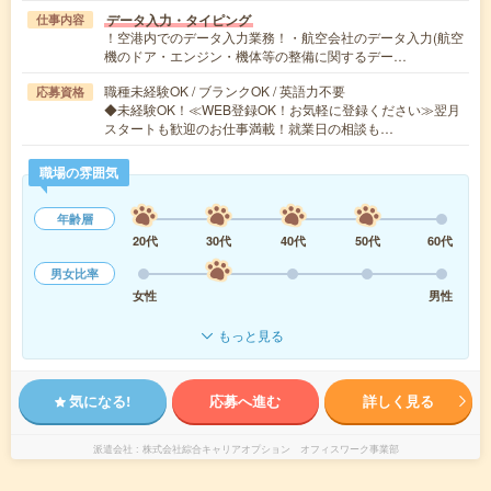
データ入力・タイピング
仕事内容
！空港内でのデータ入力業務！・航空会社のデータ入力(航空
機のドア・エンジン・機体等の整備に関するデー…
職種未経験OK / ブランクOK / 英語力不要
応募資格
◆未経験OK！≪WEB登録OK！お気軽に登録ください≫翌月
スタートも歓迎のお仕事満載！就業日の相談も…
職場の雰囲気
年齢層
20代
30代
40代
50代
60代
男女比率
女性
男性
もっと見る
気になる!
応募へ進む
詳しく見る
派遣会社
株式会社綜合キャリアオプション オフィスワーク事業部