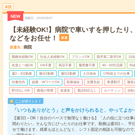
未読
NEW
掲載日
2026/08/07
【未経験OK!】病院で車いすを押したり
などをお任せ！
派遣
病院
派遣先
職種未経験OK
社会人未経験OK
ブランクOK
既卒第二新卒OK
10
友達と一緒OK
OA不要
英語不要
履歴書不要
40～50代活躍
6
週2～3日勤務
週4日勤務
週5日勤務
土日祝休
17時前までの仕事
扶養控内
副業・WワークOK
医療福祉
交費支給
車通勤可
服装
即日払いOK
職場が禁煙
派遣多
電話対応なし
ルーティン
自転
ここがポイント！
「いつもありがとう」と声をかけられると、やってよかっ
【週3日～OK！自分のペースで無理なく働ける】「人の役に立つ仕
関わりたい」そんな方にぴったりのお仕事です。勤務は週3日～、平
せて働けます。残業もほとんどなく、シフト固定の相談も可能なので