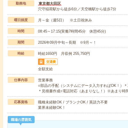
勤務地
東京都大田区
穴守稲荷駅から徒歩6分／天空橋駅から徒歩7分
曜日頻度
月～金（週5日） ※土日祝休み
時間
08:45～17:15(実働7時間45分 休憩45分)
期間
2026年09月中旬～長期 ※9月～！
時給
時給1650円 月収例 255,750円
交通費
全額支給
仕事内容
営業事務
○部品の手配（システムにデータ入力すればOK！）＊
＊見積書作成○電話対応（あまりなし！）※あまり時
応募資格
職種未経験OK / ブランクOK / 英語力不要
業界未経験OK！
職場の雰囲気