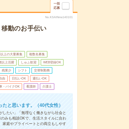
一括
応募
No.KSAINms140101
、移動のお手伝い
名以上の大量募集
複数名募集
0歳以上活躍
しゅふ歓迎
WEB登録OK
残業少
シフト
交替制勤務
自由
日払いOK
週払いOK
車・バイクOK
看護師
介護士
たと思います。（40代女性）
事がしたい」「無理なく働きながら社会と
日のみも相談OKで、生活スタイルに合わ
、家庭やプライベートとの両立もしやす