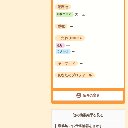
勤務地
大田区
勤務エリア
職種
---
こだわりINDEX
---
絶対
---
できれば
キーワード
---
あなたのプロフィール
---
条件の変更
他の検索結果を見る
勤務地でお仕事情報をさがす