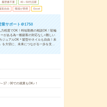
履歴書不要
40～50代活躍
服装自由
職場が禁煙
Excel
業サポート＠1750
入力程度でOK！時短勤務の相談OK！駐輪
ターがある為一般顧客の対応なし○難しい
カジュアルOK＊髪型やネイルも自由！未
」を大切に、未来につながる一歩を支…
00～17：00での就業もOK♪！