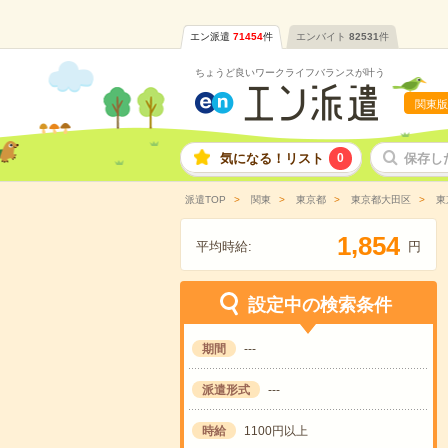
エン派遣
71454
件
エンバイト
82531
件
ちょうど良いワークライフバランスが叶う
関東版
気になる！リスト
0
保存し
派遣TOP
関東
東京都
東京都大田区
東
,
1
8
5
4
平均時給:
円
設定中の検索条件
期間
---
派遣形式
---
時給
1100円以上