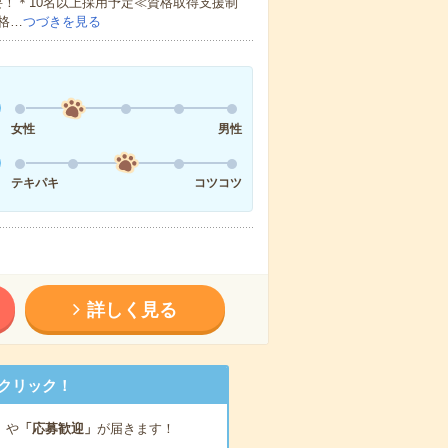
！＊10名以上採用予定≪資格取得支援制
格…
つづきを見る
女性
男性
テキパキ
コツコツ
詳しく見る
クリック！
」
や
「応募歓迎」
が届きます！