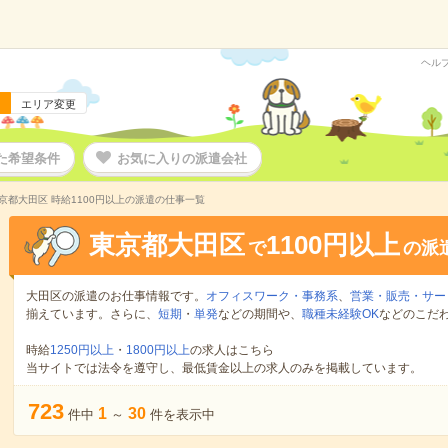
ヘル
エリア変更
た希望条件
お気に入りの派遣会社
京都大田区 時給1100円以上の派遣の仕事一覧
東京都大田区
1100円以上
で
の派
大田区の派遣のお仕事情報です。
オフィスワーク・事務系
、
営業・販売・サー
揃えています。さらに、
短期
・
単発
などの期間や、
職種未経験OK
などのこだ
時給
1250円以上
・
1800円以上
の求人はこちら
当サイトでは法令を遵守し、最低賃金以上の求人のみを掲載しています。
723
1
30
件中
～
件を表示中