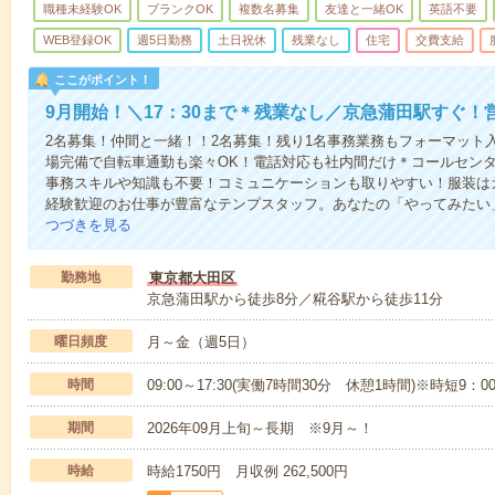
職種未経験OK
ブランクOK
複数名募集
友達と一緒OK
英語不要
WEB登録OK
週5日勤務
土日祝休
残業なし
住宅
交費支給
ここがポイント！
9月開始！＼17：30まで＊残業なし／京急蒲田駅すぐ！営
2名募集！仲間と一緒！！2名募集！残り1名事務業務もフォーマット
場完備で自転車通勤も楽々OK！電話対応も社内間だけ＊コールセン
事務スキルや知識も不要！コミュニケーションも取りやすい！服装は
経験歓迎のお仕事が豊富なテンプスタッフ。あなたの「やってみたい
つづきを見る
勤務地
東京都大田区
京急蒲田駅から徒歩8分／糀谷駅から徒歩11分
曜日頻度
月～金（週5日）
時間
09:00～17:30(実働7時間30分 休憩1時間)※時短9：
期間
2026年09月上旬～長期 ※9月～！
時給
時給1750円 月収例 262,500円