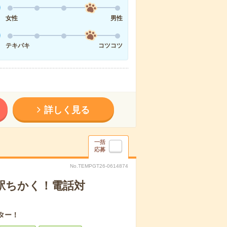
女性
男性
テキパキ
コツコツ
詳しく見る
一括
応募
No.TEMPGT26-0614874
田駅ちかく！電話対
ター！