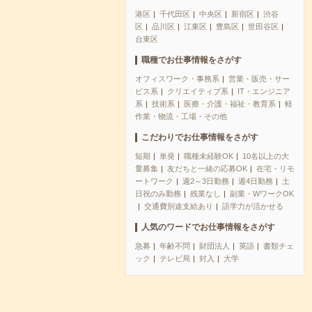
港区
千代田区
中央区
新宿区
渋谷
区
品川区
江東区
豊島区
世田谷区
台東区
職種でお仕事情報をさがす
オフィスワーク・事務系
営業・販売・サー
ビス系
クリエイティブ系
IT・エンジニア
系
技術系
医療・介護・福祉・教育系
軽
作業・物流・工場・その他
こだわりでお仕事情報をさがす
短期
単発
職種未経験OK
10名以上の大
量募集
友だちと一緒の応募OK
在宅・リモ
ートワーク
週2～3日勤務
週4日勤務
土
日祝のみ勤務
残業なし
副業・WワークOK
交通費別途支給あり
語学力が活かせる
人気のワードでお仕事情報をさがす
急募
年齢不問
財団法人
英語
書類チェ
ック
テレビ局
封入
大学