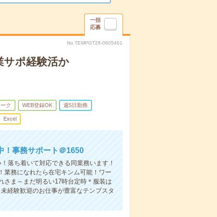
一括
応募
No.TEMPGT26-0605461
業サポ経験活か
ワーク
WEB登録OK
週5日勤務
Excel
！事務サポート＠1650
い！落ち着いて対応できる同業務います！
！業務になれたら在宅キンム可能！ワー
れさま～まだ明るい17時台定時＊服装は
。未経験歓迎のお仕事が豊富なテンプスタ