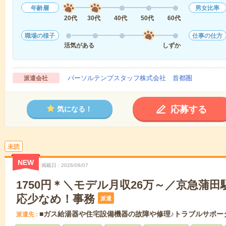
年齢層
男女比率
20代
30代
40代
50代
60代
職場の様子
仕事の仕方
活気がある
しずか
パーソルテンプスタッフ株式会社 首都圏
派遣会社
応募する
気になる！
未読
NEW
掲載日
2026/08/07
1750円＊＼モデル月収26万～／京急蒲
応少なめ！事務
派遣
■ガス給湯器や住宅設備機器の故障や修理♪トラブルサポー
派遣先