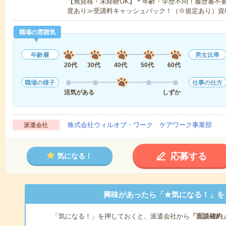
【無資格・未経験OK】＊年齢・学歴不問！履歴書不要
度あり≫受講料キャッシュバック！（※規定あり）資
職場の雰囲気
年齢層
男女比率
20代
30代
40代
50代
60代
職場の様子
仕事の仕方
活気がある
しずか
株式会社ウィルオブ・ワーク ケアワーク事業部
派遣会社
応募する
気になる！
興味があったら「★気になる！」を
「気になる！」を押しておくと、派遣会社から
「面談確約