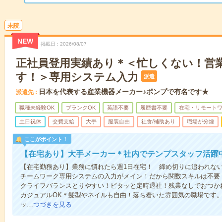
未読
NEW
掲載日
2026/08/07
正社員登用実績あり＊＜忙しくない！営
す！＞専用システム入力
派遣
日本を代表する産業機器メーカー♪ポンプで有名です★
派遣先
職種未経験OK
ブランクOK
英語不要
履歴書不要
在宅・リモート
土日祝休
交費支給
大手
服装自由
社食/補助あり
職場が分煙
ここがポイント！
【在宅あり】大手メーカー＊社内でテンプスタッフ活躍中
【在宅勤務あり】業務に慣れたら週1日在宅！ 締め切りに追われな
チームワーク専用システムの入力がメイン！だから関数スキルは不要
クライフバランスとりやすい！ピタッと定時退社！残業なしでおつか
カジュアルOK＊髪型やネイルも自由！落ち着いた雰囲気の職場です
ッ…
つづきを見る