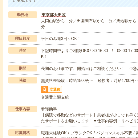
い環境です！
勤務地
東京都大田区
大岡山駅から---分／田園調布駅から---分／馬込駅から--
分
曜日頻度
平日のみ週3日～OK！
時間
下記時間帯よりご相談OK07:30-16:30 / 08:00-17:
K！
期間
長期のお仕事です。開始日はご相談ください！ ※急
時給
無資格未経験：時給1500円～ 経験者：時給1700
交通費
交通費全額支給
仕事内容
看護助手
【病院で移動などのサポート】患者様が少しでも早く
たサポートをお願いします！▼仕事内容例・リハビリ
応募資格
職種未経験OK / ブランクOK / パソコンスキル不要 /