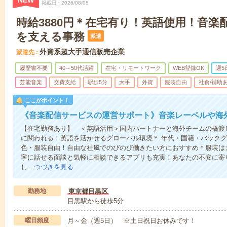
NEW
掲載日
2026/08/08
時給3880円＊在宅有り！英語使用！音楽
を支える事務
派遣
外資系超大手通信販売企業
派遣先
履歴書不要
40～50代活躍
在宅・リモートワーク
WEB登録OK
週5
芸能音楽
交費支給
駅歩5分
大手
外資
服装自由
社食/補助
ここがポイント！
《音楽配信サービスの運営サポート》音楽レーベルや海
【在宅勤務あり】 ＜英語活用＞国内パートナーと海外チームの橋渡
に関われる！英語を活かせるグローバル環境＊ 年代・国籍・バックグ
色・服装自由！自由な社風でのびのび働きたい方におすすめ＊服装は
寧に話せる面談と気軽に相談できるアプリも充実！あなたの不安に寄
し…
つづきを見る
勤務地
東京都目黒区
目黒駅から徒歩5分
曜日頻度
月～金（週5日） ※土日祝日お休みです！