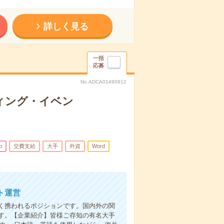
詳しく見る
一括
応募
No.ADCA01490912
ィング・イベン
b
交費支給
大手
外資
Word
ト運営
く携われるポジションです。国内外の関
す。【企業紹介】皆様ご存知の有名大手