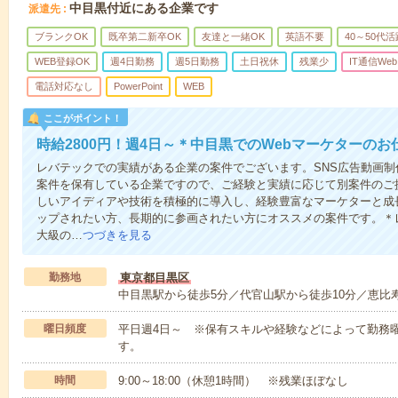
中目黒付近にある企業です
派遣先
ブランクOK
既卒第二新卒OK
友達と一緒OK
英語不要
40～50代活
WEB登録OK
週4日勤務
週5日勤務
土日祝休
残業少
IT通信Web
電話対応なし
PowerPoint
WEB
ここがポイント！
時給2800円！週4日～＊中目黒でのWebマーケターのお
レバテックでの実績がある企業の案件でございます。SNS広告動画
案件を保有している企業ですので、ご経験と実績に応じて別案件のご
しいアイディアや技術を積極的に導入し、経験豊富なマーケターと成
ップされたい方、長期的に参画されたい方にオススメの案件です。＊
大級の…
つづきを見る
勤務地
東京都目黒区
中目黒駅から徒歩5分／代官山駅から徒歩10分／恵比寿
曜日頻度
平日週4日～ ※保有スキルや経験などによって勤務
す。
時間
9:00～18:00（休憩1時間） ※残業ほぼなし