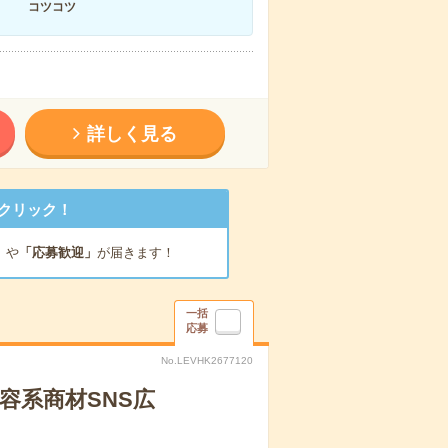
コツコツ
詳しく見る
クリック！
」
や
「応募歓迎」
が届きます！
一括
応募
No.LEVHK2677120
容系商材SNS広