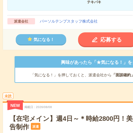
テキパキ
パーソルテンプスタッフ株式会社
派遣会社
応募する
気になる！
興味があったら「★気になる！」を
「気になる！」を押しておくと、派遣会社から
「面談確約
未読
NEW
掲載日
2026/08/08
【在宅メイン】週4日～＊時給2800円！美
告制作
派遣