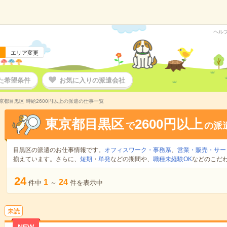
ヘル
エリア変更
た希望条件
お気に入りの派遣会社
京都目黒区 時給2600円以上の派遣の仕事一覧
東京都目黒区
2600円以上
で
の派
目黒区の派遣のお仕事情報です。
オフィスワーク・事務系
、
営業・販売・サー
揃えています。さらに、
短期
・
単発
などの期間や、
職種未経験OK
などのこだ
24
1
24
件中
～
件を表示中
未読