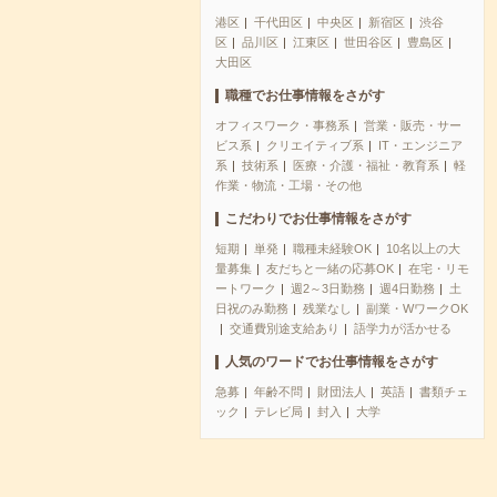
港区
千代田区
中央区
新宿区
渋谷
区
品川区
江東区
世田谷区
豊島区
大田区
職種でお仕事情報をさがす
オフィスワーク・事務系
営業・販売・サー
ビス系
クリエイティブ系
IT・エンジニア
系
技術系
医療・介護・福祉・教育系
軽
作業・物流・工場・その他
こだわりでお仕事情報をさがす
短期
単発
職種未経験OK
10名以上の大
量募集
友だちと一緒の応募OK
在宅・リモ
ートワーク
週2～3日勤務
週4日勤務
土
日祝のみ勤務
残業なし
副業・WワークOK
交通費別途支給あり
語学力が活かせる
人気のワードでお仕事情報をさがす
急募
年齢不問
財団法人
英語
書類チェ
ック
テレビ局
封入
大学