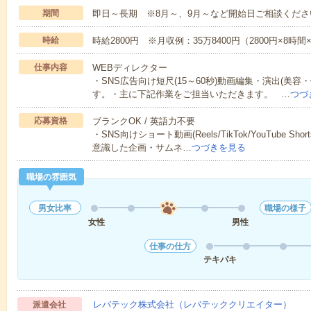
期間
即日～長期 ※8月～、9月～など開始日ご相談くださ
時給
時給2800円 ※月収例：35万8400円（2800円×8時
仕事内容
WEBディレクター
・SNS広告向け短尺(15～60秒)動画編集・演出(美
す。・主に下記作業をご担当いただきます。 …
つづ
応募資格
ブランクOK / 英語力不要
・SNS向けショート動画(Reels/TikTok/YouTube 
意識した企画・サムネ…
つづきを見る
職場の雰囲気
男女比率
職場の様子
女性
男性
仕事の仕方
テキパキ
レバテック株式会社（レバテッククリエイター）
派遣会社