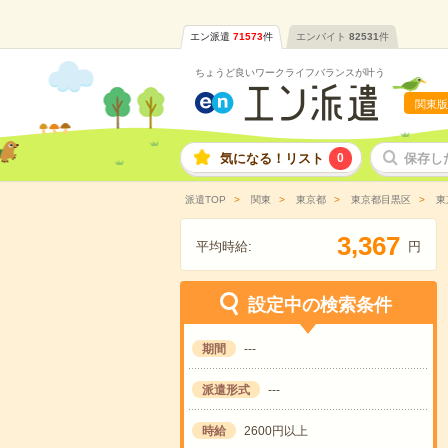
エン派遣
71573
件
エンバイト
82531
件
ちょうど良いワークライフバランスが叶う
関東版
気になる！リスト
0
保存し
派遣TOP
関東
東京都
東京都目黒区
東
,
3
3
6
7
平均時給:
円
設定中の検索条件
期間
---
派遣形式
---
時給
2600円以上