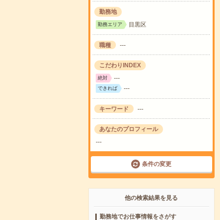
勤務地
目黒区
勤務エリア
職種
---
こだわりINDEX
---
絶対
---
できれば
キーワード
---
あなたのプロフィール
---
条件の変更
他の検索結果を見る
勤務地でお仕事情報をさがす