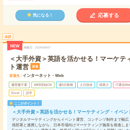
応募する
気になる！
未読
NEW
掲載日
2026/08/07
＜大手外資＞英語を活かせる！マーケテ
ト運営
派遣
インターネット・Web
派遣先
履歴書不要
WEB登録OK
週5日勤務
土日祝休
残業少
IT通信We
Excel
語学
ここがポイント！
＜大手外資＞英語を活かせる！マーケティング・イベン
デジタルマーケティングからイベント運営、コンテンツ制作まで幅広
係部署と連携しながら、日本市場向けマーケティング施策を推進しま