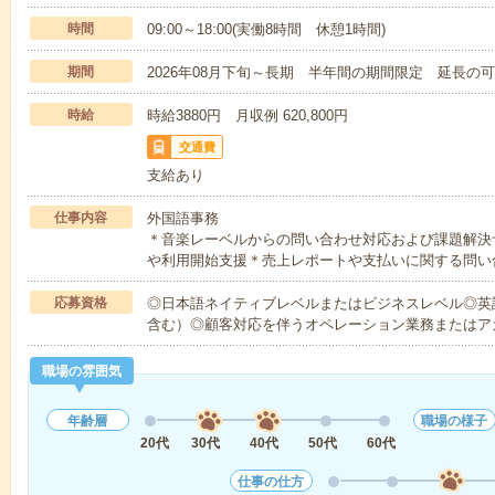
時間
09:00～18:00(実働8時間 休憩1時間)
期間
2026年08月下旬～長期 半年間の期間限定 延長の
時給
時給3880円 月収例 620,800円
交通費
支給あり
仕事内容
外国語事務
＊音楽レーベルからの問い合わせ対応および課題解決
や利用開始支援＊売上レポートや支払いに関する問い
応募資格
◎日本語ネイティブレベルまたはビジネスレベル◎英
含む）◎顧客対応を伴うオペレーション業務またはア
職場の雰囲気
年齢層
職場の様子
20代
30代
40代
50代
60代
仕事の仕方