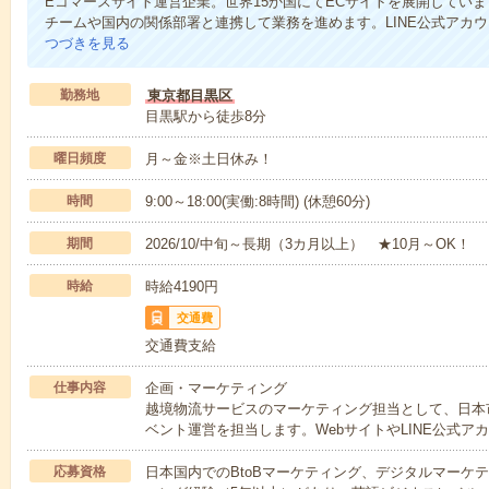
Eコマースサイト運営企業。世界15か国にてECサイトを展開してい
チームや国内の関係部署と連携して業務を進めます。LINE公式アカ
つづきを見る
勤務地
東京都目黒区
目黒駅から徒歩8分
曜日頻度
月～金※土日休み！
時間
9:00～18:00(実働:8時間) (休憩60分)
期間
2026/10/中旬～長期（3カ月以上） ★10月～OK！
時給
時給4190円
交通費
交通費支給
仕事内容
企画・マーケティング
越境物流サービスのマーケティング担当として、日本
ベント運営を担当します。WebサイトやLINE公式ア
応募資格
日本国内でのBtoBマーケティング、デジタルマーケ