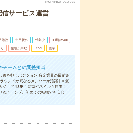
No.TMPE26-0616955
配信サービス運営
日勤務
土日祝休
残業少
IT通信Web
あり
職場が禁煙
Excel
語学
外チームとの調整担当
し役を担うポジション 音楽業界の最前線
ラウンドが異なるメンバーが活躍中○ 髪
カジュアルOK＊髪型やネイルも自由！丁
り添うテンプ。初めての転職でも安心