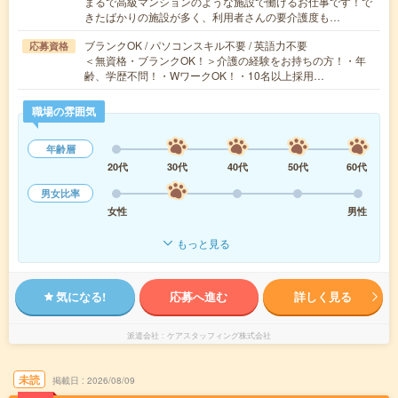
まるで高級マンションのような施設で働けるお仕事です！で
きたばかりの施設が多く、利用者さんの要介護度も…
ブランクOK / パソコンスキル不要 / 英語力不要
応募資格
＜無資格・ブランクOK！＞介護の経験をお持ちの方！・年
齢、学歴不問！・WワークOK！・10名以上採用…
職場の雰囲気
年齢層
20代
30代
40代
50代
60代
男女比率
女性
男性
もっと見る
気になる!
応募へ進む
詳しく見る
派遣会社
ケアスタッフィング株式会社
未読
掲載日
2026/08/09