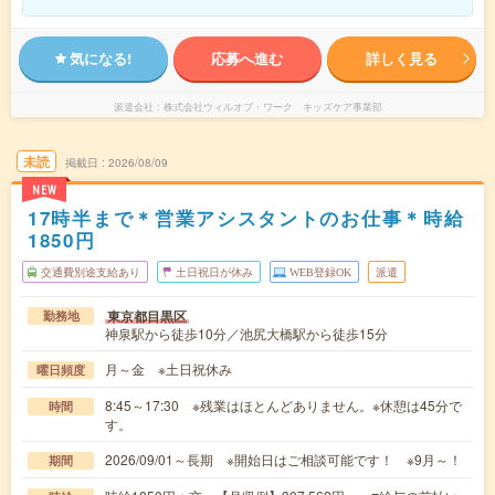
気になる!
応募へ進む
詳しく見る
派遣会社
株式会社ウィルオブ・ワーク キッズケア事業部
未読
掲載日
2026/08/09
NEW
17時半まで＊営業アシスタントのお仕事＊時給
1850円
交通費別途支給あり
土日祝日が休み
WEB登録OK
派遣
東京都目黒区
勤務地
神泉駅から徒歩10分／池尻大橋駅から徒歩15分
月～金 ※土日祝休み
曜日頻度
8:45～17:30 ※残業はほとんどありません。※休憩は45分で
時間
す。
2026/09/01～長期 ※開始日はご相談可能です！ ※9月～！
期間