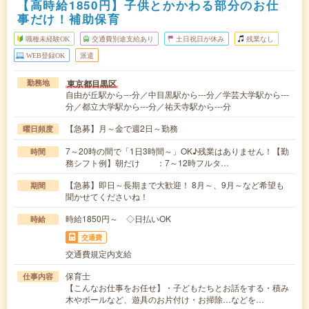
【高時給1850円】子供とかかわる部分のお仕
事だけ！補助保育
職種未経験OK
交通費別途支給あり
土日祝日が休み
残業なし
WEB登録OK
派遣
東京都目黒区
勤務地
自由が丘駅から---分／中目黒駅から---分／学芸大学駅から---
分／都立大学駅から---分／祐天寺駅から---分
【急募】月～金で週2日～勤務
曜日頻度
7～20時の間で「1日3時間～」OK♪残業はありません！【勤
時間
務シフト例】朝だけ ：7～12時フルタ…
【急募】即日～長期まで大歓迎！ 8月～、9月～など希望も
期間
聞かせてくださいね！
時給1850円～ ◇日払いOK
時給
交通費
交通費規定内支給
保育士
仕事内容
【こんなお仕事をお任せ】・子どもたちとお話をする・積み
木やボールなど、遊具のお片付け・お掃除…などを…