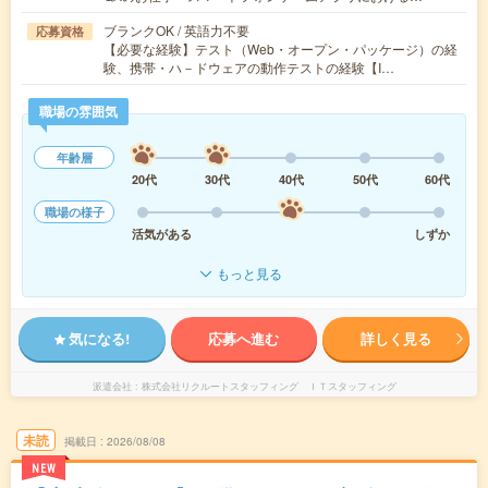
ブランクOK / 英語力不要
応募資格
【必要な経験】テスト（Web・オープン・パッケージ）の経
験、携帯・ハ－ドウェアの動作テストの経験【I…
職場の雰囲気
年齢層
20代
30代
40代
50代
60代
職場の様子
活気がある
しずか
もっと見る
気になる!
応募へ進む
詳しく見る
派遣会社
株式会社リクルートスタッフィング ＩＴスタッフィング
未読
掲載日
2026/08/08
NEW