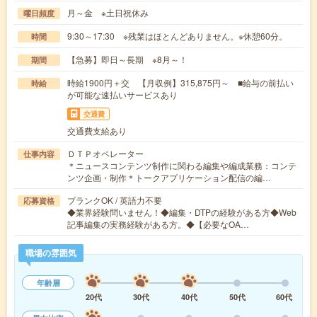
月～金 ※土日祝休み
曜日頻度
9:30～17:30 ※残業はほとんどありません。※休憩60分。
時間
【急募】即日～長期 ※8月～！
期間
時給1900円＋交 【月収例】315,875円～ ■給与の前払い
時給
が可能な速払いサービスあり
交通費
交通費支給あり
ＤＴＰオペレーター
仕事内容
＊ニュースコンテンツ制作に関わる編集や編成業務：コンテ
ンツ企画・制作＊トークアプリケーション配信の編…
ブランクOK / 英語力不要
応募資格
◆業界経験問いません！◆編集・DTPの経験がある方◆Web
記事編集の実務経験がある方。◆【必要なOA…
職場の雰囲気
年齢層
20代
30代
40代
50代
60代