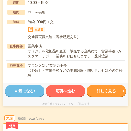
10:00～19:00
時間
即日～長期
期間
時給1900円＋交
時給
交通費
交通費実費支給（当社規定あり）
営業事務
仕事内容
オリジナル化粧品を企画・販売する企業にて、営業事務&カ
スタマーサポート業務をお任せします。・受発注業…
ブランクOK / 英語力不要
応募資格
【必須】・営業事務などの事務経験・問い合わせ対応のご経
験
気になる!
応募へ進む
詳しく見る
派遣会社
マンパワーグループ株式会社
未読
掲載日
2026/08/09
NEW