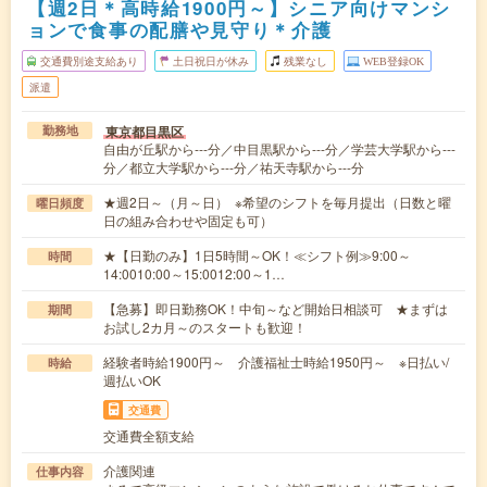
【週2日＊高時給1900円～】シニア向けマンシ
ョンで食事の配膳や見守り＊介護
交通費別途支給あり
土日祝日が休み
残業なし
WEB登録OK
派遣
東京都目黒区
勤務地
自由が丘駅から---分／中目黒駅から---分／学芸大学駅から---
分／都立大学駅から---分／祐天寺駅から---分
★週2日～（月～日） ※希望のシフトを毎月提出（日数と曜
曜日頻度
日の組み合わせや固定も可）
★【日勤のみ】1日5時間～OK！≪シフト例≫9:00～
時間
14:0010:00～15:0012:00～1…
【急募】即日勤務OK！中旬～など開始日相談可 ★まずは
期間
お試し2カ月～のスタートも歓迎！
経験者時給1900円～ 介護福祉士時給1950円～ ※日払い/
時給
週払いOK
交通費
交通費全額支給
介護関連
仕事内容