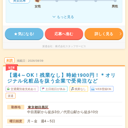
男女比率
女性
男性
もっと見る
気になる!
応募へ進む
詳しく見る
派遣会社
株式会社スタッフサービス
未読
掲載日
2026/08/09
NEW
【週4～OK！残業なし】時給1900円！＊オリ
ジナル化粧品を扱う企業で受発注など
交通費別途支給あり
土日祝日が休み
残業なし
WEB登録OK
派遣
東京都目黒区
勤務地
中目黒駅から徒歩3分／代官山駅から徒歩10分
月～金 週4～5日
曜日頻度