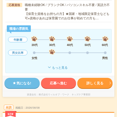
職種未経験OK / ブランクOK / パソコンスキル不要 / 英語力不
応募資格
要
【保育士資格をお持ちの方】★国家・地域限定保育士なども
可※資格があれば保育園でのお仕事が初めての方も…
職場の雰囲気
年齢層
20代
30代
40代
50代
60代
男女比率
女性
男性
もっと見る
気になる!
応募へ進む
詳しく見る
派遣会社
株式会社ウィルオブ・ワーク キッズケア事業部
未読
掲載日
2026/08/08
NEW