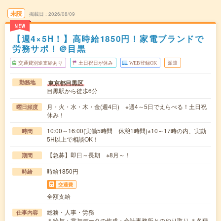
未読
掲載日
2026/08/09
NEW
【週4×5H！】高時給1850円！家電ブランドで
労務サポ！＠目黒
交通費別途支給あり
土日祝日が休み
WEB登録OK
派遣
東京都目黒区
勤務地
目黒駅から徒歩6分
月・火・水・木・金(週4日) ※週4～5日でえらべる！土日祝
曜日頻度
休み！
10:00～16:00(実働5時間 休憩1時間)※10～17時の内、実動
時間
5H以上で相談OK！
【急募】即日～長期 ※8月～！
期間
時給1850円
時給
交通費
全額支給
総務・人事・労務
仕事内容
＊給与・賞与データの作成・会計事務所とのやり取り ＊各種