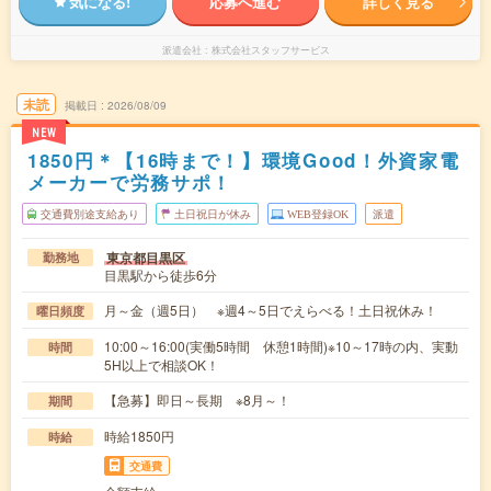
気になる!
応募へ進む
詳しく見る
派遣会社
株式会社スタッフサービス
未読
掲載日
2026/08/09
NEW
1850円＊【16時まで！】環境Good！外資家電
メーカーで労務サポ！
交通費別途支給あり
土日祝日が休み
WEB登録OK
派遣
東京都目黒区
勤務地
目黒駅から徒歩6分
月～金（週5日） ※週4～5日でえらべる！土日祝休み！
曜日頻度
10:00～16:00(実働5時間 休憩1時間)※10～17時の内、実動
時間
5H以上で相談OK！
【急募】即日～長期 ※8月～！
期間
時給1850円
時給
交通費