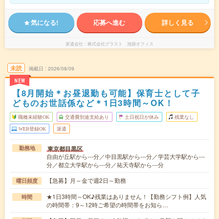
気になる!
応募へ進む
詳しく見る
派遣会社
株式会社グラスト 池袋オフィス
未読
掲載日
2026/08/09
NEW
【8月開始＊お昼退勤も可能】保育士として子
どものお世話係など＊1日3時間～OK！
職種未経験OK
交通費別途支給あり
土日祝日が休み
残業なし
WEB登録OK
派遣
東京都目黒区
勤務地
自由が丘駅から---分／中目黒駅から---分／学芸大学駅から---
分／都立大学駅から---分／祐天寺駅から---分
【急募】月～金で週2日～勤務
曜日頻度
★1日3時間～OK♪残業はありません！【勤務シフト例】人気
時間
の時間帯：9～12時ご希望の時間帯をお知ら…