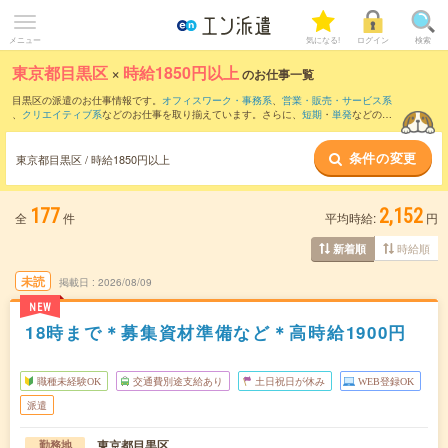
メニュー
気になる!
ログイン
検索
東京都目黒区
×
時給1850円以上
のお仕事一覧
目黒区の派遣のお仕事情報です。
オフィスワーク・事務系
、
営業・販売・サービス系
、
クリエイティブ系
などのお仕事を取り揃えています。さらに、
短期
・
単発
などの期
間や、
職種未経験OK
などのこだわり条件で絞り込んでいただけます。
条件の変更
東京都目黒区 / 時給1850円以上
177
2,152
全
件
平均時給:
円
時給順
新着順
未読
掲載日
2026/08/09
NEW
18時まで＊募集資材準備など＊高時給1900円
職種未経験OK
交通費別途支給あり
土日祝日が休み
WEB登録OK
派遣
東京都目黒区
勤務地