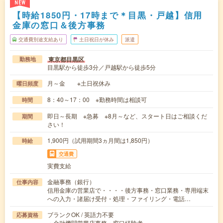
NEW
【時給1850円・17時まで＊目黒・戸越】信用
金庫の窓口＆後方事務
交通費別途支給あり
土日祝日が休み
派遣
東京都目黒区
勤務地
目黒駅から徒歩3分／戸越駅から徒歩5分
月～金 ※土日祝休み
曜日頻度
8：40～17：00 ※勤務時間は相談可
時間
即日～長期 ※急募 ※8月～など、スタート日はご相談くだ
期間
さい！
1,900円（試用期間3ヵ月間は1,850円）
時給
交通費
実費支給
金融事務（銀行）
仕事内容
信用金庫の営業店で・・・・後方事務・窓口業務・専用端末
への入力・諸届け受付・処理・ファイリング・電話…
ブランクOK / 英語力不要
応募資格
・金融機関営業店事務・窓口経験者