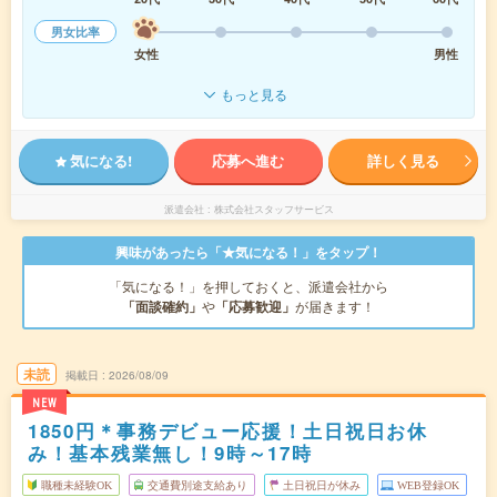
男女比率
女性
男性
もっと見る
気になる!
応募へ進む
詳しく見る
派遣会社
株式会社スタッフサービス
興味があったら「★気になる！」をタップ！
「気になる！」を押しておくと、派遣会社から
「面談確約」
や
「応募歓迎」
が届きます！
未読
掲載日
2026/08/09
NEW
1850円＊事務デビュー応援！土日祝日お休
み！基本残業無し！9時～17時
職種未経験OK
交通費別途支給あり
土日祝日が休み
WEB登録OK