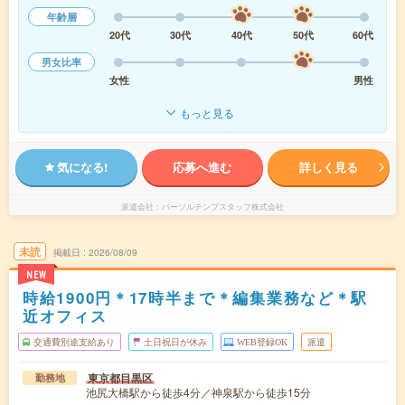
年齢層
20代
30代
40代
50代
60代
男女比率
女性
男性
もっと見る
気になる!
応募へ進む
詳しく見る
派遣会社
パーソルテンプスタッフ株式会社
未読
掲載日
2026/08/09
NEW
時給1900円＊17時半まで＊編集業務など＊駅
近オフィス
交通費別途支給あり
土日祝日が休み
WEB登録OK
派遣
東京都目黒区
勤務地
池尻大橋駅から徒歩4分／神泉駅から徒歩15分