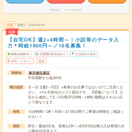
派遣会社
アデコ株式会社
未読
掲載日
2026/08/09
NEW
【在宅OK】週2×4時間～！小説等のデータ入
力＊時給1900円～／10名募集！
職種未経験OK
交通費別途支給あり
土日祝日が休み
在宅・リモート
派遣
東京都目黒区
勤務地
中目黒駅から徒歩5分
月～日【週2～5日】 ※単発のお仕事ではないのでご注意くだ
曜日頻度
さい。 ※1か月単位のシフト提出です。 【研修について】 入
社から連続して3～5日間(平日9時～18時) 期間はスキルに応
じて異なります。
1日4時間～OK！9:00～21:00の間でご希望の時間をご相談く
時間
ださい！
即日～最短9月末、長期もOK！※8月24日以降の入社希望の方
期間
は最短10月末まで