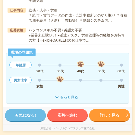
全額支給
総務・人事・労務
仕事内容
＊給与・賞与データの作成・会計事務所とのやり取り ＊各種
労務手続き（入退社・異動等）＊勤怠システム内…
パソコンスキル不要 / 英語力不要
応募資格
※業界未経験OK！●派遣デスク、労務管理等の経験をお持ち
の方【FlexibleCAREERのお仕事で…
職場の雰囲気
年齢層
20代
30代
40代
50代
60代
男女比率
女性
男性
もっと見る
気になる!
応募へ進む
詳しく見る
派遣会社
パーソルテンプスタッフ株式会社