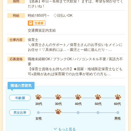
【急募】即日～長期まで大歓迎！ まずは、希望を聞かせてく
期間
ださいね！
時給1850円～ ◇日払いOK
時給
交通費
交通費規定内支給
保育士
仕事内容
＼保育士さんのサポート／保育士さんのお手伝いをメインに
お任せ！▽具体的には…・園児と一緒に遊んだり・…
職種未経験OK / ブランクOK / パソコンスキル不要 / 英語力不
応募資格
要
【保育士資格をお持ちの方】★国家・地域限定保育士なども
可※資格があれば保育園でのお仕事が初めての方も…
職場の雰囲気
年齢層
20代
30代
40代
50代
60代
男女比率
女性
男性
もっと見る