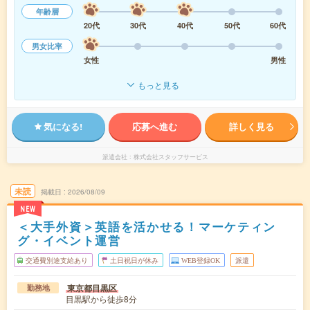
年齢層
20代
30代
40代
50代
60代
男女比率
女性
男性
もっと見る
気になる!
応募へ進む
詳しく見る
派遣会社
株式会社スタッフサービス
未読
掲載日
2026/08/09
NEW
＜大手外資＞英語を活かせる！マーケティン
グ・イベント運営
交通費別途支給あり
土日祝日が休み
WEB登録OK
派遣
東京都目黒区
勤務地
目黒駅から徒歩8分