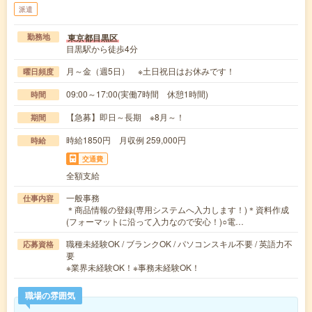
派遣
東京都目黒区
勤務地
目黒駅から徒歩4分
月～金（週5日） ※土日祝日はお休みです！
曜日頻度
09:00～17:00(実働7時間 休憩1時間)
時間
【急募】即日～長期 ※8月～！
期間
時給1850円 月収例 259,000円
時給
交通費
全額支給
一般事務
仕事内容
＊商品情報の登録(専用システムへ入力します！)＊資料作成
(フォーマットに沿って入力なので安心！)○電…
職種未経験OK / ブランクOK / パソコンスキル不要 / 英語力不
応募資格
要
※業界未経験OK！※事務未経験OK！
職場の雰囲気