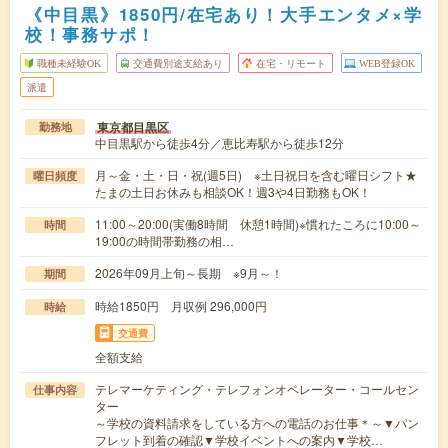
《中目黒》1850円/在宅あり！大手エンタメ×学
校！事務サポ！
職種未経験OK
交通費別途支給あり
在宅・リモート
WEB登録OK
派遣
東京都目黒区
勤務地
中目黒駅から徒歩4分／恵比寿駅から徒歩12分
月～金・土・日・祝(週5日) ※土日祝日を含む曜日シフト★
曜日頻度
たまの土日お休みも相談OK！週3や4日勤務もOK！
11:00～20:00(実働8時間 休憩1時間)※慣れたころに10:00～
時間
19:00の時間帯勤務の相…
2026年09月上旬～長期 ※9月～！
期間
時給1850円 月収例 296,000円
時給
交通費
全額支給
テレマーケティング・テレフォンオペレーター・コールセン
仕事内容
ター
～学校の資料請求をしている方への電話のお仕事＊～▼パン
フレット到着の確認▼学校イベントへの案内▼学校…