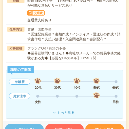
時給1850円＋交 【月収例】307,562円～ ■給与の前払い
時給
が可能な速払いサービスあり
交通費
交通費支給あり
貿易・国際事務
仕事内容
＊受注登録業務＊書類作成＊インボイス・運送状の作成＊請
求書作成＊支払い処理＊入金関連業務＊書類配布＊…
ブランクOK / 英語力不要
応募資格
◆業界経験問いません！◆商社やメーカーでの貿易事務の経
験がある方◆【必要なOAスキル】Excel（関…
職場の雰囲気
年齢層
20代
30代
40代
50代
60代
男女比率
女性
男性
もっと見る