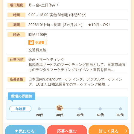
月～金※土日休み！
曜日頻度
9:00～18:00(実働:8時間) (休憩60分)
時間
2026/10/中旬～長期（3カ月以上） ★10月～OK！
期間
時給4190円
時給
交通費
交通費支給
企画・マーケティング
仕事内容
越境物流サービスのマーケティング担当として、日本市場向
けのデジタルマーケティングやイベント運営を担当…
日本国内でのBtoBマーケティング、デジタルマーケティン
応募資格
グ、ECまたは物流業界でのマーケティング経験…
職場の雰囲気
年齢層
20代
30代
40代
50代
60代
気になる!
応募へ進む
詳しく見る