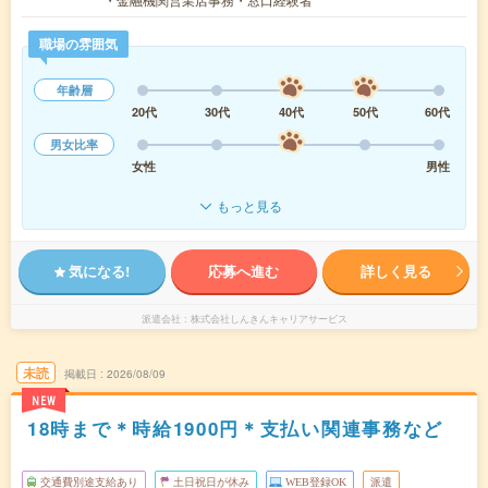
職場の雰囲気
年齢層
20代
30代
40代
50代
60代
男女比率
女性
男性
もっと見る
気になる!
応募へ進む
詳しく見る
派遣会社
株式会社しんきんキャリアサービス
未読
掲載日
2026/08/09
NEW
18時まで＊時給1900円＊支払い関連事務など
交通費別途支給あり
土日祝日が休み
WEB登録OK
派遣