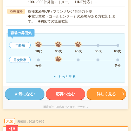
100～200件発信）｜メール・LINE対応｜…
職種未経験OK / ブランクOK / 英語力不要
応募資格
◆電話業務（コールセンター）の経験がある方歓迎しま
す。 #初めての派遣歓迎
職場の雰囲気
年齢層
20代
30代
40代
50代
60代
男女比率
女性
男性
もっと見る
気になる!
応募へ進む
詳しく見る
派遣会社
株式会社スタッフサービス
未読
掲載日
2026/08/09
NEW