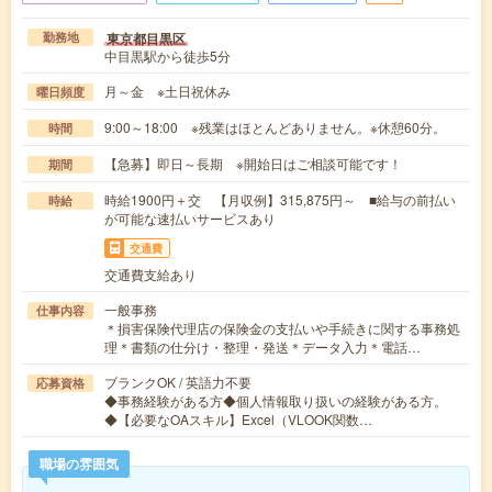
東京都目黒区
勤務地
中目黒駅から徒歩5分
月～金 ※土日祝休み
曜日頻度
9:00～18:00 ※残業はほとんどありません。※休憩60分。
時間
【急募】即日～長期 ※開始日はご相談可能です！
期間
時給1900円＋交 【月収例】315,875円～ ■給与の前払い
時給
が可能な速払いサービスあり
交通費
交通費支給あり
一般事務
仕事内容
＊損害保険代理店の保険金の支払いや手続きに関する事務処
理＊書類の仕分け・整理・発送＊データ入力＊電話…
ブランクOK / 英語力不要
応募資格
◆事務経験がある方◆個人情報取り扱いの経験がある方。
◆【必要なOAスキル】Excel（VLOOK関数…
職場の雰囲気