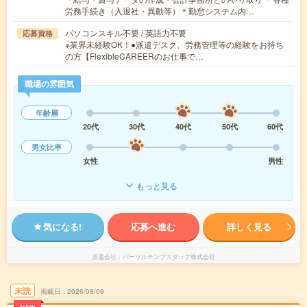
労務手続き（入退社・異動等）＊勤怠システム内…
パソコンスキル不要 / 英語力不要
応募資格
※業界未経験OK！●派遣デスク、労務管理等の経験をお持ち
の方【FlexibleCAREERのお仕事で…
職場の雰囲気
年齢層
20代
30代
40代
50代
60代
男女比率
女性
男性
もっと見る
気になる!
応募へ進む
詳しく見る
派遣会社
パーソルテンプスタッフ株式会社
未読
掲載日
2026/08/09