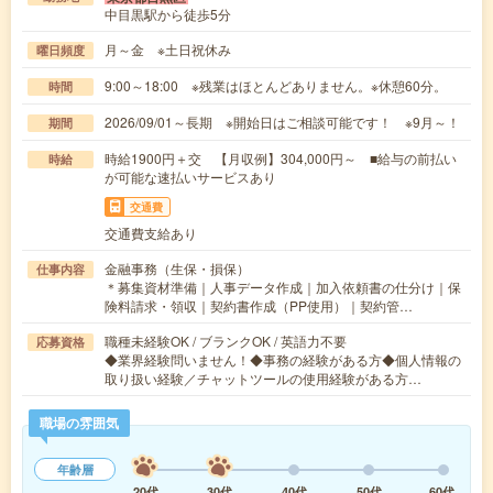
中目黒駅から徒歩5分
月～金 ※土日祝休み
曜日頻度
9:00～18:00 ※残業はほとんどありません。※休憩60分。
時間
2026/09/01～長期 ※開始日はご相談可能です！ ※9月～！
期間
時給1900円＋交 【月収例】304,000円～ ■給与の前払い
時給
が可能な速払いサービスあり
交通費
交通費支給あり
金融事務（生保・損保）
仕事内容
＊募集資材準備｜人事データ作成｜加入依頼書の仕分け｜保
険料請求・領収｜契約書作成（PP使用）｜契約管…
職種未経験OK / ブランクOK / 英語力不要
応募資格
◆業界経験問いません！◆事務の経験がある方◆個人情報の
取り扱い経験／チャットツールの使用経験がある方…
職場の雰囲気
年齢層
20代
30代
40代
50代
60代