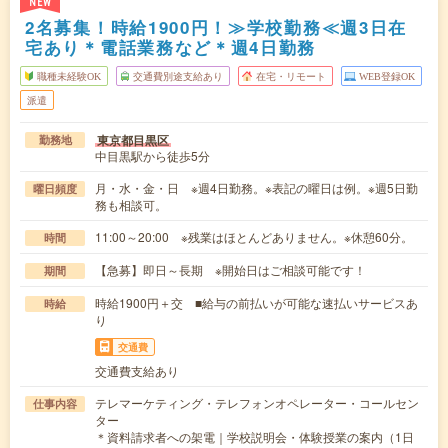
NEW
2名募集！時給1900円！≫学校勤務≪週3日在
宅あり＊電話業務など＊週4日勤務
職種未経験OK
交通費別途支給あり
在宅・リモート
WEB登録OK
派遣
東京都目黒区
勤務地
中目黒駅から徒歩5分
月・水・金・日 ※週4日勤務。※表記の曜日は例。※週5日勤
曜日頻度
務も相談可。
11:00～20:00 ※残業はほとんどありません。※休憩60分。
時間
【急募】即日～長期 ※開始日はご相談可能です！
期間
時給1900円＋交 ■給与の前払いが可能な速払いサービスあ
時給
り
交通費
交通費支給あり
テレマーケティング・テレフォンオペレーター・コールセン
仕事内容
ター
＊資料請求者への架電｜学校説明会・体験授業の案内（1日