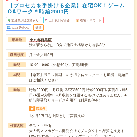
【プロセカを手掛ける企業】在宅OK！ゲーム
QAワーク＊時給2000円
交通費別途支給あり
土日祝日が休み
在宅・リモート
WEB登録OK
派遣
東京都目黒区
勤務地
渋谷駅から徒歩13分／池尻大橋駅から徒歩8分
月～金／週5日
曜日頻度
10:00-19:00（休憩60分）実働8時間
時間
【急募】即日～長期 ※1か月以内のスタートも可能！開始日
期間
はご相談ください
時給2000円 月収例 33万2500円 時給2000円×実働8h×週5
時給
日×4週+残業5h ※月収例を保証するものではありません。※
給与即受取りサービス利用可（利用条件有）
交通費
1ヶ月3万円を上限として実費支給
テスト・評価
仕事内容
大人気スマホゲーム開発会社でプロダクトの品質を支える
QAのお仕事・スマートフォンゲームアプリにおける…