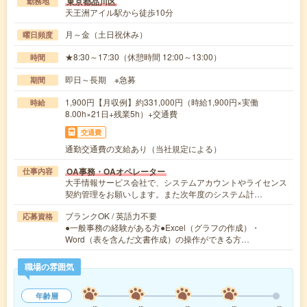
東京都品川区
勤務地
天王洲アイル駅から徒歩10分
月～金（土日祝休み）
曜日頻度
★8:30～17:30（休憩時間 12:00～13:00）
時間
即日～長期 ※急募
期間
1,900円【月収例】約331,000円（時給1,900円×実働
時給
8.00h×21日+残業5h）+交通費
交通費
通勤交通費の支給あり（当社規定による）
OA事務・OAオペレーター
仕事内容
大手情報サービス会社で、システムアカウントやライセンス
契約管理をお願いします。また次年度のシステム計…
ブランクOK / 英語力不要
応募資格
●一般事務の経験がある方●Excel（グラフの作成）・
Word（表を含んだ文書作成）の操作ができる方…
職場の雰囲気
年齢層