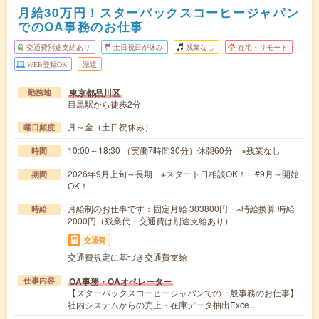
月給30万円！スターバックスコーヒージャパン
でのOA事務のお仕事
交通費別途支給あり
土日祝日が休み
残業なし
在宅・リモート
WEB登録OK
派遣
東京都品川区
勤務地
目黒駅から徒歩2分
月～金（土日祝休み）
曜日頻度
10:00～18:30 （実働7時間30分）休憩60分 ※残業なし
時間
2026年9月上旬～長期 ※スタート日相談OK！ #9月～開始
期間
OK！
月給制のお仕事です：固定月給 303800円 ※時給換算 時給
時給
2000円（残業代・交通費は別途支給あり）
交通費
交通費規定に基づき交通費支給
OA事務・OAオペレーター
仕事内容
【スターバックスコーヒージャパンでの一般事務のお仕事】
社内システムからの売上・在庫データ抽出Exce…