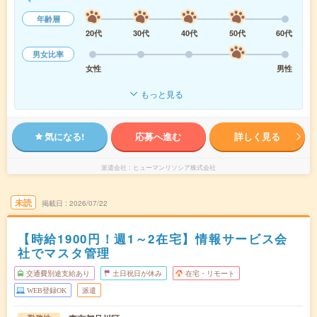
年齢層
20代
30代
40代
50代
60代
男女比率
女性
男性
もっと見る
気になる!
応募へ進む
詳しく見る
派遣会社
ヒューマンリソシア株式会社
未読
掲載日
2026/07/22
【時給1900円！週1～2在宅】情報サービス会
社でマスタ管理
交通費別途支給あり
土日祝日が休み
在宅・リモート
WEB登録OK
派遣