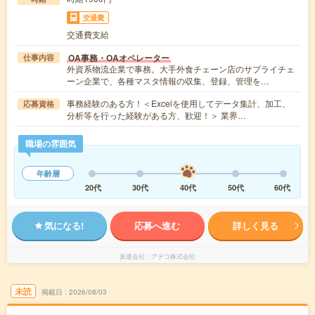
交通費
交通費支給
OA事務・OAオペレーター
仕事内容
外資系物流企業で事務。大手外食チェーン店のサプライチェ
ーン企業で、各種マスタ情報の収集、登録、管理を…
事務経験のある方！＜Excelを使用してデータ集計、加工、
応募資格
分析等を行った経験がある方、歓迎！＞ 業界…
職場の雰囲気
年齢層
20代
30代
40代
50代
60代
気になる!
応募へ進む
詳しく見る
派遣会社
アデコ株式会社
未読
掲載日
2026/08/03