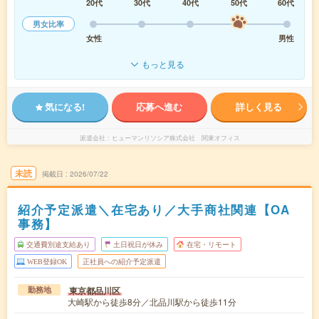
20代
30代
40代
50代
60代
男女比率
女性
男性
もっと見る
気になる!
応募へ進む
詳しく見る
派遣会社
ヒューマンリソシア株式会社 関東オフィス
未読
掲載日
2026/07/22
紹介予定派遣＼在宅あり／大手商社関連【OA
事務】
交通費別途支給あり
土日祝日が休み
在宅・リモート
WEB登録OK
正社員への紹介予定派遣
東京都品川区
勤務地
大崎駅から徒歩8分／北品川駅から徒歩11分