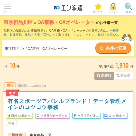
メニュー
気になる!
ログイン
検索
東京都品川区
×
OA事務・OAオペレーター
のお仕事一覧
品川区の派遣のお仕事情報です。OA事務・OAオペレーターのお仕事の他に、
一般事
務
、
営業事務
、
総務・人事・労務
などを取り揃えています。さらに、
短期
・
単発
など
の期間や、
職種未経験OK
などのこだわり条件で絞り込んでいただけます。職種辞典：
OA事務・OAオペレーターのお仕事とは？とは？
条件の変更
東京都品川区 / OA事務・OAオペレーター
10
1,910
全
件
平均時給:
円
時給順
新着順
未読
掲載日
2026/08/06
NEW
有名スポーツアパレルブランド！データ管理メ
インのコツコツ事務
職種未経験OK
交通費別途支給あり
土日祝日が休み
WEB登録OK
派遣
東京都品川区
勤務地