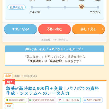
仕事の仕方
テキパキ
コツコツ
気になる!
応募へ進む
詳しく見る
派遣会社
アデコ株式会社
興味があったら「★気になる！」をタップ！
「気になる！」を押しておくと、派遣会社から
「面談確約」
や
「応募歓迎」
が届きます！
未読
掲載日
2026/08/06
NEW
急募✅高時給2,000円＋交費｜パワポでの資料
作成・システムへのデータ入力
職種未経験OK
交通費別途支給あり
土日祝日が休み
WEB登録OK
派遣