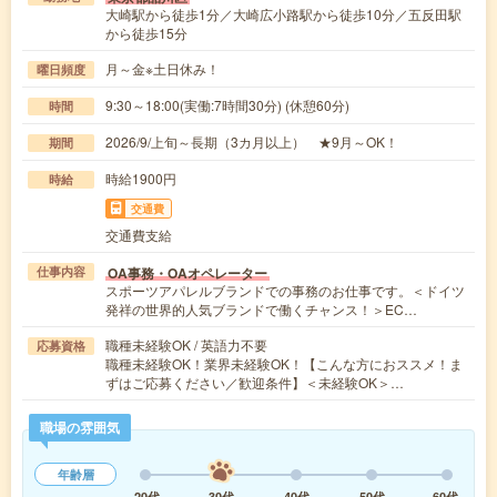
大崎駅から徒歩1分／大崎広小路駅から徒歩10分／五反田駅
から徒歩15分
月～金※土日休み！
曜日頻度
9:30～18:00(実働:7時間30分) (休憩60分)
時間
2026/9/上旬～長期（3カ月以上） ★9月～OK！
期間
時給1900円
時給
交通費
交通費支給
OA事務・OAオペレーター
仕事内容
スポーツアパレルブランドでの事務のお仕事です。＜ドイツ
発祥の世界的人気ブランドで働くチャンス！＞EC…
職種未経験OK / 英語力不要
応募資格
職種未経験OK！業界未経験OK！【こんな方におススメ！ま
ずはご応募ください／歓迎条件】＜未経験OK＞…
職場の雰囲気
年齢層
20代
30代
40代
50代
60代