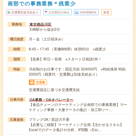
画部での事務業務＊残業少
交通費別途支給あり
土日祝日が休み
WEB登録OK
派遣
東京都品川区
勤務地
大崎駅から徒歩2分
月～金（土日祝休み）
曜日頻度
8:45～17:45 （実働8時間）休憩60分 ※残業少
時間
【急募】即日～長期 ※スタート日相談OK！
期間
月給制のお仕事です：固定月給 324000円 ※時給換算 時給
時給
2000円（残業代・交通費は別途支給あり）
交通費
交通費規定に基づき交通費支給
OA事務・OAオペレーター
仕事内容
【食品チェーンのマーケティング企画部での事務業務】マー
ケティング事務！大量データの集計・加工BIツー…
ブランクOK / 英語力不要
応募資格
【必要なご経験】マーケティング企画【活かせるスキル】
Excelでのデータ集計や分析、IF関数（Exc…