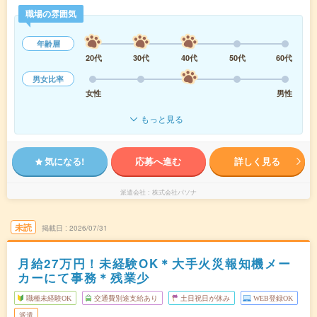
職場の雰囲気
年齢層
20代
30代
40代
50代
60代
男女比率
女性
男性
もっと見る
気になる!
応募へ進む
詳しく見る
派遣会社
株式会社パソナ
未読
掲載日
2026/07/31
月給27万円！未経験OK＊大手火災報知機メー
カーにて事務＊残業少
職種未経験OK
交通費別途支給あり
土日祝日が休み
WEB登録OK
派遣