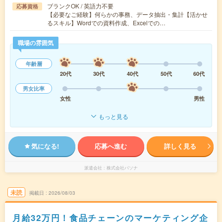
ブランクOK / 英語力不要
応募資格
【必要なご経験】何らかの事務、データ抽出・集計【活かせ
るスキル】Wordでの資料作成、Excelでの…
職場の雰囲気
年齢層
20代
30代
40代
50代
60代
男女比率
女性
男性
もっと見る
気になる!
応募へ進む
詳しく見る
派遣会社
株式会社パソナ
未読
掲載日
2026/08/03
月給32万円！食品チェーンのマーケティング企