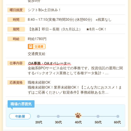
徒歩5分
シフト制※土日休み！
曜日頻度
8:40～17:10(実働:7時間30分) (休憩60分) ※残業なし
時間
【急募】即日～長期（3カ月以上） ★8月～OK！
期間
時給1780円
時給
交通費
交通費支給
OA事務・OAオペレーター
仕事内容
金融系BPOサービス会社での事務です。投資信託の運用に関
するバックオフィス業務として各種データ集計・…
職種未経験OK
応募資格
職種未経験OK！業界未経験OK！【こんな方におススメ！ま
ずはご応募ください／歓迎条件】事務経験ある方…
職場の雰囲気
年齢層
20代
30代
40代
50代
60代