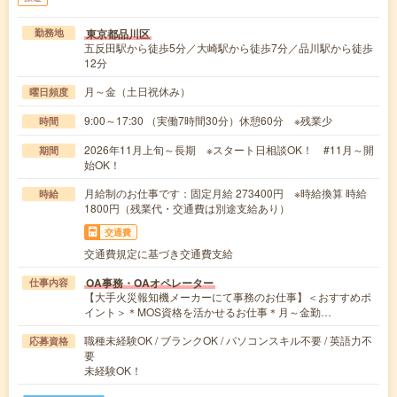
東京都品川区
勤務地
五反田駅から徒歩5分／大崎駅から徒歩7分／品川駅から徒歩
12分
月～金（土日祝休み）
曜日頻度
9:00～17:30 （実働7時間30分）休憩60分 ※残業少
時間
2026年11月上旬～長期 ※スタート日相談OK！ #11月～開
期間
始OK！
月給制のお仕事です：固定月給 273400円 ※時給換算 時給
時給
1800円（残業代・交通費は別途支給あり）
交通費
交通費規定に基づき交通費支給
OA事務・OAオペレーター
仕事内容
【大手火災報知機メーカーにて事務のお仕事】＜おすすめポ
イント＞＊MOS資格を活かせるお仕事＊月～金勤…
職種未経験OK / ブランクOK / パソコンスキル不要 / 英語力不
応募資格
要
未経験OK！