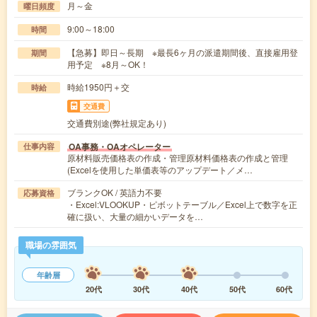
月～金
曜日頻度
9:00～18:00
時間
【急募】即日～長期 ※最長6ヶ月の派遣期間後、直接雇用登
期間
用予定 ※8月～OK！
時給1950円＋交
時給
交通費
交通費別途(弊社規定あり)
OA事務・OAオペレーター
仕事内容
原材料販売価格表の作成・管理原材料価格表の作成と管理
(Excelを使用した単価表等のアップデート／メ…
ブランクOK / 英語力不要
応募資格
・Excel:VLOOKUP・ピボットテーブル／Excel上で数字を正
確に扱い、大量の細かいデータを…
職場の雰囲気
年齢層
20代
30代
40代
50代
60代