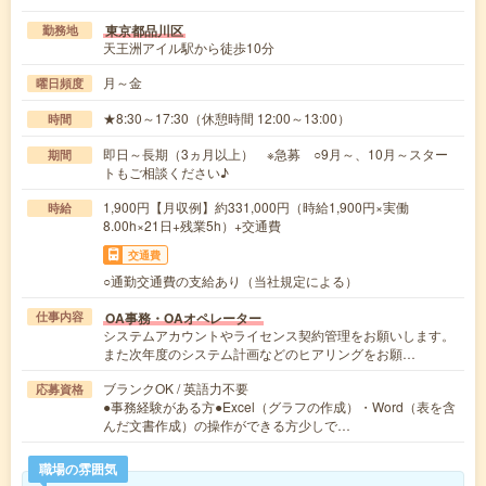
東京都品川区
勤務地
天王洲アイル駅から徒歩10分
月～金
曜日頻度
★8:30～17:30（休憩時間 12:00～13:00）
時間
即日～長期（3ヵ月以上） ※急募 ○9月～、10月～スター
期間
トもご相談ください♪
1,900円【月収例】約331,000円（時給1,900円×実働
時給
8.00h×21日+残業5h）+交通費
交通費
○通勤交通費の支給あり（当社規定による）
OA事務・OAオペレーター
仕事内容
システムアカウントやライセンス契約管理をお願いします。
また次年度のシステム計画などのヒアリングをお願…
ブランクOK / 英語力不要
応募資格
●事務経験がある方●Excel（グラフの作成）・Word（表を含
んだ文書作成）の操作ができる方少しで…
職場の雰囲気