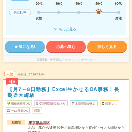
20代
30代
40代
50代
60代
男女比率
女性
男性
もっと見る
気になる!
応募へ進む
詳しく見る
派遣会社
株式会社プロスタファウンデーション
未読
掲載日
2026/08/04
NEW
【月7～8日勤務】Excel生かせるOA事務！長
期＠大崎駅
職種未経験OK
交通費別途支給あり
土日祝日が休み
残業なし
WEB登録OK
派遣
東京都品川区
勤務地
北品川駅から徒歩10分／新馬場駅から徒歩14分／大崎駅から