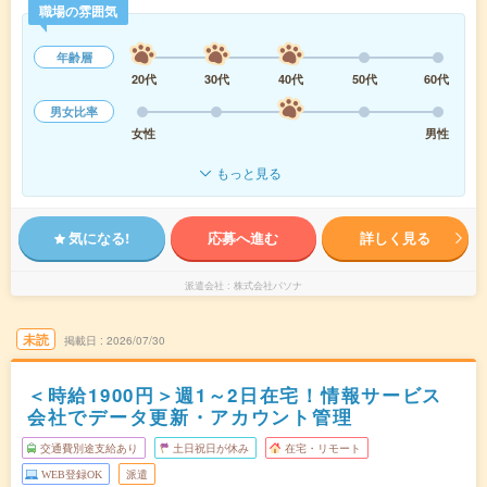
職場の雰囲気
年齢層
20代
30代
40代
50代
60代
男女比率
女性
男性
もっと見る
気になる!
応募へ進む
詳しく見る
派遣会社
株式会社パソナ
未読
掲載日
2026/07/30
＜時給1900円＞週1～2日在宅！情報サービス
会社でデータ更新・アカウント管理
交通費別途支給あり
土日祝日が休み
在宅・リモート
WEB登録OK
派遣