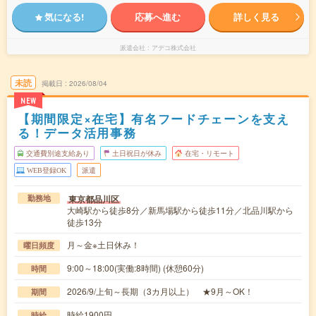
気になる!
応募へ進む
詳しく見る
派遣会社
アデコ株式会社
未読
掲載日
2026/08/04
NEW
【期間限定×在宅】有名フードチェーンを支え
る！データ活用事務
交通費別途支給あり
土日祝日が休み
在宅・リモート
WEB登録OK
派遣
東京都品川区
勤務地
大崎駅から徒歩8分／新馬場駅から徒歩11分／北品川駅から
徒歩13分
月～金※土日休み！
曜日頻度
9:00～18:00(実働:8時間) (休憩60分)
時間
2026/9/上旬～長期（3カ月以上） ★9月～OK！
期間
時給1900円
時給