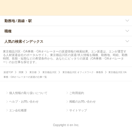
勤務地 / 路線・駅
職種
人気の検索インデックス
東京都品川区 - OA事務・OAオペレーターの派遣情報の検索結果。エン派遣は、エンが運営す
る人材派遣会社のポータルサイト。東京都品川区の派遣/求人情報を職種、勤務地、時給、勤務
時間、長期・短期などの希望条件から、あなたにピッタリの派遣（OA事務・OAオペレータ
ー）のお仕事を探せます。
派遣TOP
関東
東京都
東京都品川区
東京都品川区 オフィスワーク・事務系
東京都品川区 OA
事務・OAオペレーターの派遣の仕事一覧
個人情報の取り扱いについて
ご利用規約
ヘルプ・お問い合わせ
掲載のお問い合わせ
エン会社概要
サイトマップ
Copyright © en Inc.