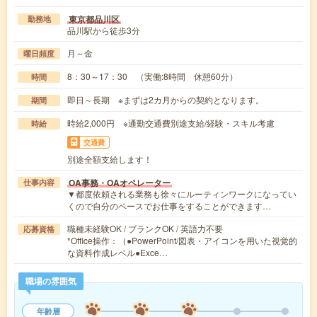
東京都品川区
勤務地
品川駅から徒歩3分
月～金
曜日頻度
8：30～17：30 （実働:8時間 休憩60分）
時間
即日～長期 ※まずは2カ月からの契約となります。
期間
時給2,000円 ※通勤交通費別途支給/経験・スキル考慮
時給
交通費
別途全額支給します！
OA事務・OAオペレーター
仕事内容
▼都度依頼される業務も徐々にルーティンワークになってい
くので自分のペースでお仕事をすることができます…
職種未経験OK / ブランクOK / 英語力不要
応募資格
*Office操作：（●PowerPoint/図表・アイコンを用いた視覚的
な資料作成レベル●Exce…
職場の雰囲気
年齢層