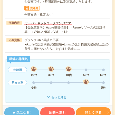
む金額です。※時間超過分は別途支給いたします。
交通費
全額支給（規定あり）
サーバ・ネットワークエンジニア
仕事内容
【金融業界向けAzure環境構築】・Azureリソースの設計構
築 （VNet／NSG／VM）・Lin…
ブランクOK / 英語力不要
応募資格
●Azureの設計構築実務経験●Linuxの設計構築実務経験上記の
条件に満たない方も、まずはお気軽に…
職場の雰囲気
年齢層
20代
30代
40代
50代
60代
男女比率
女性
男性
もっと見る
気になる!
応募へ進む
詳しく見る