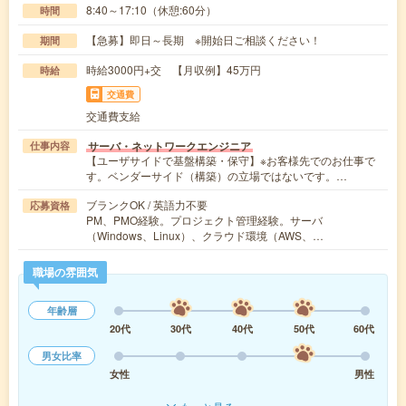
8:40～17:10（休憩:60分）
時間
【急募】即日～長期 ※開始日ご相談ください！
期間
時給3000円+交 【月収例】45万円
時給
交通費
交通費支給
サーバ・ネットワークエンジニア
仕事内容
【ユーザサイドで基盤構築・保守】※お客様先でのお仕事で
す。ベンダーサイド（構築）の立場ではないです。…
ブランクOK / 英語力不要
応募資格
PM、PMO経験。プロジェクト管理経験。サーバ
（Windows、Linux）、クラウド環境（AWS、…
職場の雰囲気
年齢層
20代
30代
40代
50代
60代
男女比率
女性
男性