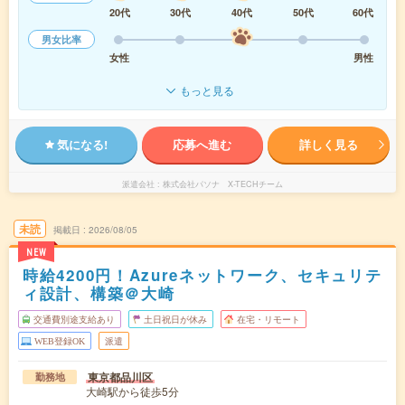
20代
30代
40代
50代
60代
男女比率
女性
男性
もっと見る
気になる!
応募へ進む
詳しく見る
派遣会社
株式会社パソナ X-TECHチーム
未読
掲載日
2026/08/05
NEW
時給4200円！Azureネットワーク、セキュリテ
ィ設計、構築＠大崎
交通費別途支給あり
土日祝日が休み
在宅・リモート
WEB登録OK
派遣
東京都品川区
勤務地
大崎駅から徒歩5分