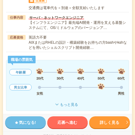
交通費
交通費は電車代を＜別途＞全額支給いたします
サーバ・ネットワークエンジニア
仕事内容
【インフラエンジニア】最先端AI開発・運用を支える基盤シ
ステムにて、OS/ミドルウェアのバージョンア…
英語力不要
応募資格
AIXまたはRHELの設計・構築経験をお持ちの方bashやkshな
どを用いたシェルスクリプト開発経験…
職場の雰囲気
年齢層
20代
30代
40代
50代
60代
男女比率
女性
男性
もっと見る
気になる!
応募へ進む
詳しく見る