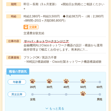
即日～長期（3ヵ月更新） ※開始日お気軽にご相談ください
期間
※
時給2,380円～時給3,500円 ◆月給38万円～（例：2,380円
時給
×8時間×20日＝月額380,800円）
交通費
交通費全額支給
サーバ・ネットワークエンジニア
仕事内容
金融機関向けCiscoネットワーク機器の設計・構築から運用
維持管理まで幅広くお任せします。将来的に1…
ブランクOK / 英語力不要
応募資格
・NW設計構築経験・Cisco社製ネットワーク機器構築経験
職場の雰囲気
年齢層
20代
30代
40代
50代
60代
男女比率
女性
男性
もっと見る