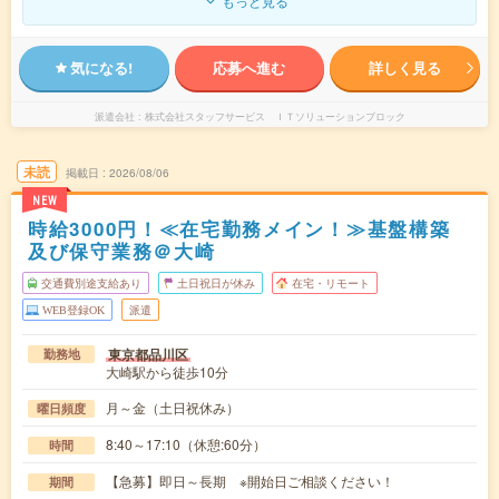
もっと見る
気になる!
応募へ進む
詳しく見る
派遣会社
株式会社スタッフサービス ＩＴソリューションブロック
未読
掲載日
2026/08/06
NEW
時給3000円！≪在宅勤務メイン！≫基盤構築
及び保守業務＠大崎
交通費別途支給あり
土日祝日が休み
在宅・リモート
WEB登録OK
派遣
東京都品川区
勤務地
大崎駅から徒歩10分
月～金（土日祝休み）
曜日頻度
8:40～17:10（休憩:60分）
時間
【急募】即日～長期 ※開始日ご相談ください！
期間