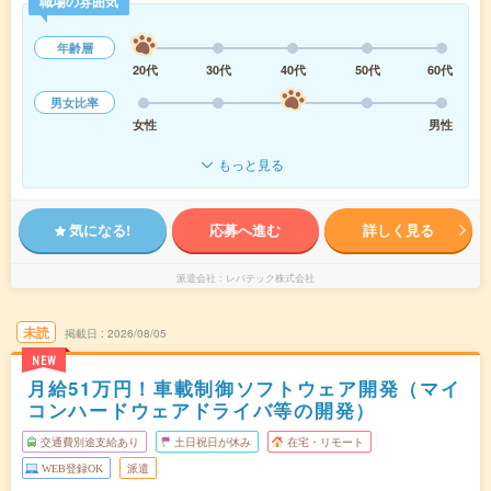
職場の雰囲気
年齢層
20代
30代
40代
50代
60代
男女比率
女性
男性
もっと見る
気になる!
応募へ進む
詳しく見る
派遣会社
レバテック株式会社
未読
掲載日
2026/08/05
NEW
月給51万円！車載制御ソフトウェア開発（マイ
コンハードウェアドライバ等の開発）
交通費別途支給あり
土日祝日が休み
在宅・リモート
WEB登録OK
派遣