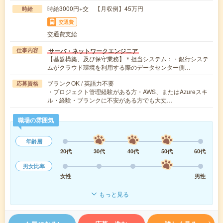
時給3000円+交 【月収例】45万円
時給
交通費
交通費支給
サーバ・ネットワークエンジニア
仕事内容
【基盤構築、及び保守業務】＊担当システム：・銀行システ
ムがクラウド環境を利用する際のデータセンター側…
ブランクOK / 英語力不要
応募資格
・プロジェクト管理経験がある方・AWS、またはAzureスキ
ル・経験・ブランクに不安がある方でも大丈…
職場の雰囲気
年齢層
20代
30代
40代
50代
60代
男女比率
女性
男性
もっと見る