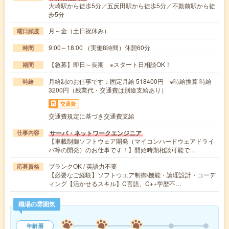
大崎駅から徒歩5分／五反田駅から徒歩5分／不動前駅から徒
歩5分
月～金（土日祝休み）
曜日頻度
9:00～18:00 （実働8時間）休憩60分
時間
【急募】即日～長期 ※スタート日相談OK！
期間
月給制のお仕事です：固定月給 518400円 ※時給換算 時給
時給
3200円（残業代・交通費は別途支給あり）
交通費
交通費規定に基づき交通費支給
サーバ・ネットワークエンジニア
仕事内容
【車載制御ソフトウェア開発（マイコンハードウェアドライ
バ等の開発）のお仕事です！】開始時期相談可能で…
ブランクOK / 英語力不要
応募資格
【必要なご経験】ソフトウエア制御/機能・論理設計・コーデ
ィング【活かせるスキル】C言語、C++学歴不…
職場の雰囲気
年齢層