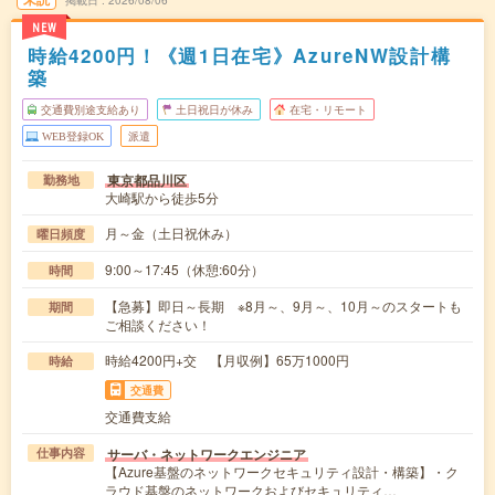
掲載日
2026/08/06
NEW
時給4200円！《週1日在宅》AzureNW設計構
築
交通費別途支給あり
土日祝日が休み
在宅・リモート
WEB登録OK
派遣
東京都品川区
勤務地
大崎駅から徒歩5分
月～金（土日祝休み）
曜日頻度
9:00～17:45（休憩:60分）
時間
【急募】即日～長期 ※8月～、9月～、10月～のスタートも
期間
ご相談ください！
時給4200円+交 【月収例】65万1000円
時給
交通費
交通費支給
サーバ・ネットワークエンジニア
仕事内容
【Azure基盤のネットワークセキュリティ設計・構築】・ク
ラウド基盤のネットワークおよびセキュリティ…