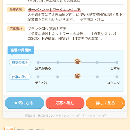
サーバ・ネットワークエンジニア
仕事内容
大手SI企業にて金融系顧客向けにNW構築業務NWに関する下
記業務をご担当いただきます。・基本設計・詳…
ブランクOK / 英語力不要
応募資格
【必要な経験】ネットワークの経験 【必要なスキル】
CISCO、NW構築、NW設計【IT業界での就業…
職場の雰囲気
職場の様子
活気がある
しずか
仕事の仕方
テキパキ
コツコツ
気になる!
応募へ進む
詳しく見る
派遣会社
株式会社リクルートスタッフィング ＩＴスタッフィング
未読