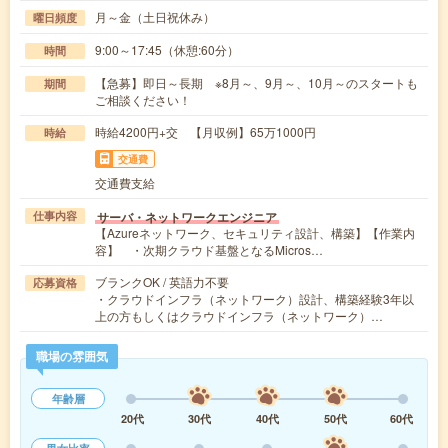
月～金（土日祝休み）
曜日頻度
9:00～17:45（休憩:60分）
時間
【急募】即日～長期 ※8月～、9月～、10月～のスタートも
期間
ご相談ください！
時給4200円+交 【月収例】65万1000円
時給
交通費
交通費支給
サーバ・ネットワークエンジニア
仕事内容
【Azureネットワーク、セキュリティ設計、構築】【作業内
容】 ・次期クラウド基盤となるMicros…
ブランクOK / 英語力不要
応募資格
・クラウドインフラ（ネットワーク）設計、構築経験3年以
上の方もしくはクラウドインフラ（ネットワーク）…
職場の雰囲気
年齢層
20代
30代
40代
50代
60代