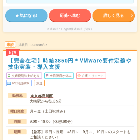
気になる!
応募へ進む
詳しく見る
派遣会社
E-agent株式会社（関東）
未読
掲載日
2026/08/05
NEW
【完全在宅】時給3850円＊VMware要件定義や
技術実装・導入支援
交通費別途支給あり
土日祝日が休み
在宅・リモート
WEB登録OK
派遣
東京都品川区
勤務地
大崎駅から徒歩5分
月～金（土日祝休み）
曜日頻度
9:00～18:00（休憩:60分）
時間
【急募】即日～長期 ※8月～、9月～、10月～のスタートも
期間
ご相談ください！