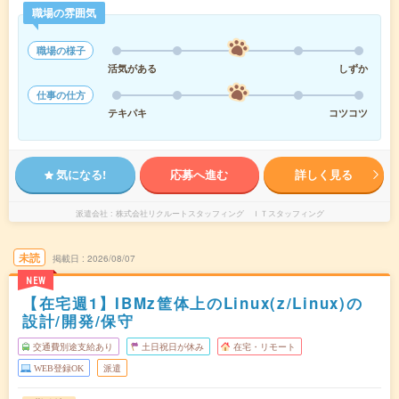
職場の雰囲気
職場の様子
活気がある
しずか
仕事の仕方
テキパキ
コツコツ
気になる!
応募へ進む
詳しく見る
派遣会社
株式会社リクルートスタッフィング ＩＴスタッフィング
未読
掲載日
2026/08/07
NEW
【在宅週1】IBMz筐体上のLinux(z/Linux)の
設計/開発/保守
交通費別途支給あり
土日祝日が休み
在宅・リモート
WEB登録OK
派遣