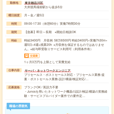
東京都品川区
勤務地
大井競馬場前駅から徒歩5分
月～金／週5日
曜日頻度
09:00-17:30（休憩60分）実働7時間30分
時間
【急募】即日～長期 ※開始日相談OK
期間
時給3400円 月収例 58万6500円 時給3400円×実働7h30m×
時給
週5日×4週+残業20h ※月収例を保証するものではありませ
ん。※給与即受取りサービス利用可（利用条件有）
交通費
1ヶ月3万円を上限として実費支給
サーバ・ネットワークエンジニア
仕事内容
プリセールス・ポストセールス対応・プリセールス業務-提
案・ポストセールス業務-設計/構築/検証対応/…
ブランクOK / 英語力不要
応募資格
・Junosを用いたネットワーク機器の設計/検証/構築の実務経
験・サービスプロバイダー案件での要件定…
職場の雰囲気