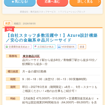
気になる!
応募へ進む
詳しく見る
派遣会社
株式会社スタッフサービス ＩＴソリューションブロック
未読
掲載日
2026/08/05
NEW
【自社スタッフ多数活躍中！】Azure設計構築
／安心の金融系＠品川シーサイド
交通費別途支給あり
土日祝日が休み
WEB登録OK
派遣
東京都品川区
勤務地
品川シーサイド駅から徒歩8分／青物横丁駅から徒歩10分／
鮫洲駅から徒歩---分
月～金の週5日勤務
曜日頻度
9：00～18：00（休憩12：00～13：00/実働8時間）
時間
即日～2027年3月末（期間限定）※8月～、9月～スタートも
期間
ご相談ください！※他のお仕事もご紹介可！
【月給制】470,000円～510,000円＋交通費別途支給あり ※
時給
給与は固定残業20時間相当分（64,000円～69,000円）を含