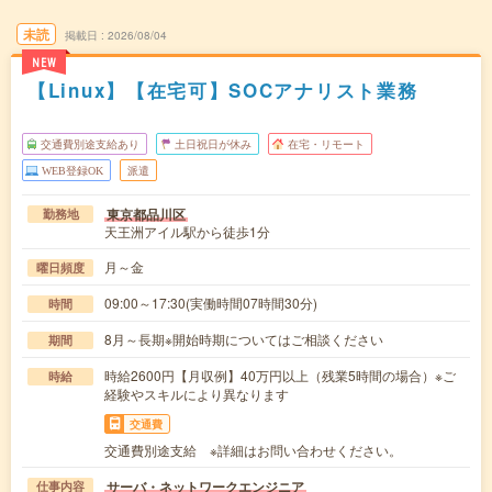
未読
掲載日
2026/08/04
NEW
【Linux】【在宅可】SOCアナリスト業務
交通費別途支給あり
土日祝日が休み
在宅・リモート
WEB登録OK
派遣
東京都品川区
勤務地
天王洲アイル駅から徒歩1分
月～金
曜日頻度
09:00～17:30(実働時間07時間30分)
時間
8月～長期※開始時期についてはご相談ください
期間
時給2600円【月収例】40万円以上（残業5時間の場合）※ご
時給
経験やスキルにより異なります
交通費
交通費別途支給 ※詳細はお問い合わせください。
サーバ・ネットワークエンジニア
仕事内容