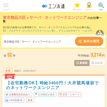
メニュー
気になる!
ログイン
検索
東京都品川区
×
サーバ・ネットワークエンジニア
のお仕事一
覧
品川区の派遣のお仕事情報です。サーバ・ネットワークエンジニアのお仕事の他に、
SE・プログラマ（ビジネスアプリケーション系）
、
テクニカルサポート・ヘルプデス
ク
、
PM・PMO
などを取り揃えています。さらに、
短期
・
単発
などの期間や、
職種未
経験OK
などのこだわり条件で絞り込んでいただけます。職種辞典：
サーバ・ネットワ
条件の変更
ークエンジニアのお仕事とは？とは？
東京都品川区 / サーバ・ネットワークエンジニア
52
3,214
全
件
平均時給:
円
時給順
新着順
未読
掲載日
2026/08/07
NEW
【在宅勤務OK】時給3400円！大井競馬場前で
のネットワークエンジニア
交通費別途支給あり
土日祝日が休み
在宅・リモート
WEB登録OK
派遣