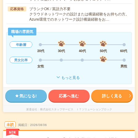
ブランクOK / 英語力不要
応募資格
クラウドネットワークの設計または構築経験をお持ちの方。
Azure環境でのネットワーク設計構築経験をお…
職場の雰囲気
年齢層
20代
30代
40代
50代
60代
男女比率
女性
男性
もっと見る
気になる!
応募へ進む
詳しく見る
派遣会社
株式会社スタッフサービス ＩＴソリューションブロック
未読
掲載日
2026/08/06
NEW