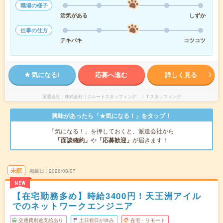
職場の様子
活気がある
しずか
仕事の仕方
テキパキ
コツコツ
気になる!
応募へ進む
詳しく見る
派遣会社
株式会社リクルートスタッフィング ＩＴスタッフィング
興味があったら「★気になる！」をタップ！
「気になる！」を押しておくと、派遣会社から
「面談確約」
や
「応募歓迎」
が届きます！
未読
掲載日
2026/08/07
NEW
【在宅勤務多め】時給3400円！天王洲アイル
でのネットワークエンジニア
交通費別途支給あり
土日祝日が休み
在宅・リモート