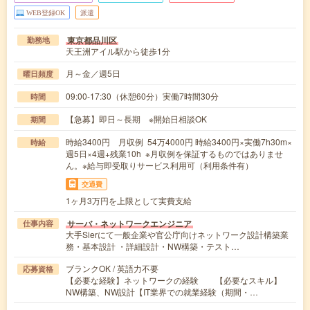
WEB登録OK
派遣
東京都品川区
勤務地
天王洲アイル駅から徒歩1分
月～金／週5日
曜日頻度
09:00-17:30（休憩60分）実働7時間30分
時間
【急募】即日～長期 ※開始日相談OK
期間
時給3400円 月収例 54万4000円 時給3400円×実働7h30m×
時給
週5日×4週+残業10h ※月収例を保証するものではありませ
ん。※給与即受取りサービス利用可（利用条件有）
交通費
1ヶ月3万円を上限として実費支給
サーバ・ネットワークエンジニア
仕事内容
大手Sierにて一般企業や官公庁向けネットワーク設計構築業
務・基本設計 ・詳細設計・NW構築・テスト…
ブランクOK / 英語力不要
応募資格
【必要な経験】ネットワークの経験 【必要なスキル】
NW構築、NW設計【IT業界での就業経験（期間・…