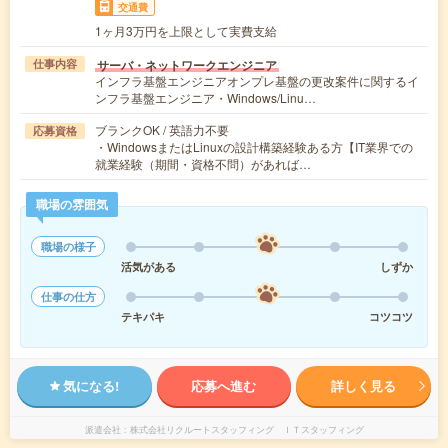
交通費
1ヶ月3万円を上限として実費支給
サーバ・ネットワークエンジニア
仕事内容
インフラ基盤エンジニアオンプレ基盤の更改案件に関するイ
ンフラ基盤エンジニア・Windows/Linu…
ブランクOK / 英語力不要
応募資格
・WindowsまたはLinuxの設計構築経験ある方【IT業界での
就業経験（期間・資格不問）があれば…
職場の雰囲気
職場の様子
活気がある
しずか
仕事の仕方
テキパキ
コツコツ
気になる!
応募へ進む
詳しく見る
派遣会社
株式会社リクルートスタッフィング ＩＴスタッフィング