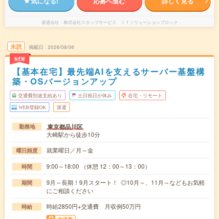
気になる!
応募へ進む
詳しく見る
派遣会社
株式会社スタッフサービス ＩＴソリューションブロック
未読
掲載日
2026/08/06
NEW
【基本在宅】最先端AIを支えるサーバー基盤構
築・OSバージョンアップ
交通費別途支給あり
土日祝日が休み
在宅・リモート
WEB登録OK
派遣
東京都品川区
勤務地
大崎駅から徒歩10分
就業曜日／月～金
曜日頻度
9:00～18:00 （休憩 12：00～13：00）
時間
9月～長期！9月スタート！ ◎10月～、11月～などもお気軽
期間
にご相談ください
時給2850円+交通費 月収例50万円
時給