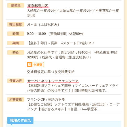
東京都品川区
勤務地
大崎駅から徒歩5分／五反田駅から徒歩5分／不動前駅から徒
歩5分
月～金（土日祝休み）
曜日頻度
9:00～18:00 （実働8時間）休憩60分
時間
【急募】即日～長期 ※スタート日相談OK！
期間
月給制のお仕事です：固定月給 518400円 ※時給換算 時給
時給
3200円（残業代・交通費は別途支給あり）
交通費
交通費規定に基づき交通費支給
サーバ・ネットワークエンジニア
仕事内容
【車載制御ソフトウェア開発（マイコンハードウェアドライ
バ等の開発）のお仕事です！】開始時期相談可能で…
ブランクOK / 英語力不要
応募資格
【必要なご経験】ソフトウエア制御/機能・論理設計・コーデ
ィング【活かせるスキル】C言語、C++学歴不…
職場の雰囲気