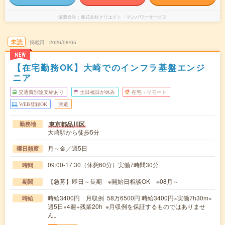
派遣会社
株式会社クリエイト・マンパワーサービス
未読
掲載日
2026/08/05
NEW
【在宅勤務OK】大崎でのインフラ基盤エンジ
ニア
交通費別途支給あり
土日祝日が休み
在宅・リモート
WEB登録OK
派遣
東京都品川区
勤務地
大崎駅から徒歩5分
月～金／週5日
曜日頻度
09:00-17:30（休憩60分）実働7時間30分
時間
【急募】即日～長期 ※開始日相談OK ※08月～
期間
時給3400円 月収例 58万6500円 時給3400円×実働7h30m×
時給
週5日×4週+残業20h ※月収例を保証するものではありませ
ん。