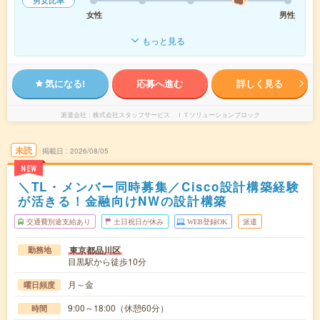
男女比率
女性
男性
もっと見る
気になる!
応募へ進む
詳しく見る
派遣会社
株式会社スタッフサービス ＩＴソリューションブロック
未読
掲載日
2026/08/05
NEW
＼TL・メンバー同時募集／Cisco設計構築経験
が活きる！金融向けNWの設計構築
交通費別途支給あり
土日祝日が休み
WEB登録OK
派遣
東京都品川区
勤務地
目黒駅から徒歩10分
月～金
曜日頻度
9:00～18:00（休憩60分）
時間