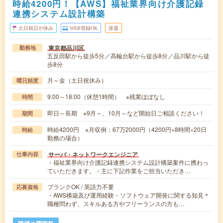
時給4200円！【AWS】福祉業界向け介護記録
連携システム設計構築
土日祝日が休み
WEB登録OK
派遣
東京都品川区
勤務地
五反田駅から徒歩5分／高輪台駅から徒歩8分／品川駅から徒
歩8分
月～金（土日祝休み）
曜日頻度
9:00～18:00（休憩1時間） ※残業ほぼなし
時間
即日～長期 ※9月～、10月～など開始日ご相談ください！
期間
時給4200円 ※月収例：67万2000円（4200円×8時間×20日
時給
勤務の場合）
サーバ・ネットワークエンジニア
仕事内容
・福祉業界向け介護記録連携システム設計構築案件に携わっ
ていただきます。・主に下記作業をご担当いただき…
ブランクOK / 英語力不要
応募資格
・AWS構築及び運用経験・ソフトウェア開発に関する知見＊
職種問わず、スキルある方やフリーランスの方も…