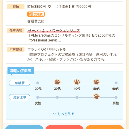
時給3850円+交 【月収例】61万6000円
時給
交通費
交通費支給
サーバ・ネットワークエンジニア
仕事内容
【VMware製品のコンサルティング業務】Broadcom社の
Professional Servic…
ブランクOK / 英語力不要
応募資格
IT関連プロジェクトの実務経験（設計構築、運用のいずれ
か） スキル・経験・ブランクに不安がある方でも…
職場の雰囲気
年齢層
20代
30代
40代
50代
60代
男女比率
女性
男性
もっと見る