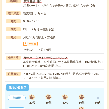
東京都品川区
勤務地
品川シーサイド駅から徒歩5分／新馬場駅から徒歩10分
就業曜日／月～金
曜日頻度
9:00～17:30
時間
即日 9月可～長期予定
期間
月給65万円以上＋交通費
時給
交通費
規定あり 上限4万円
サーバ・ネットワークエンジニア
仕事内容
基盤保守作業、案件対応に伴う基盤構築作業・IBMz筐体上の
Linux(z/Linux)の設計/開発/…
・IBMz筐体上のLinux(z/Linux)の設計/開発/保守経験・OS、
応募資格
ミドルウェア製品の障害情…
職場の雰囲気
年齢層
20代
30代
40代
50代
60代