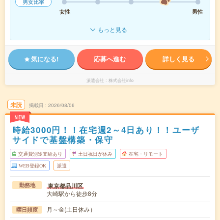
男女比率
女性
男性
もっと見る
気になる!
応募へ進む
詳しく見る
派遣会社
株式会社info
未読
掲載日
2026/08/06
NEW
時給3000円！！在宅週2～4日あり！！ユーザ
サイドで基盤構築・保守
交通費別途支給あり
土日祝日が休み
在宅・リモート
WEB登録OK
派遣
東京都品川区
勤務地
大崎駅から徒歩8分
月～金(土日休み）
曜日頻度