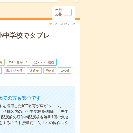
一括
応募
No.PATICT16-2005
＊小中学校でタブレ
躍
WEB登録OK
週2～3日勤務
職場が分煙
派遣多
Word
Excel
めての方も安心です
を活用したICT教育が広がっていま
。品川区内の小・中学校を訪問し、先生
。配属前の研修や配属後も毎月1回の集合
をするの？】授業前に先生への操作レク