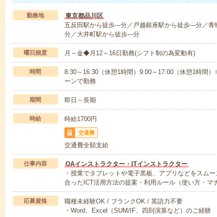
勤務地
東京都品川区
五反田駅から徒歩---分／戸越銀座駅から徒歩---分／青
分／大井町駅から徒歩---分
曜日頻度
月～金◆月12～16日勤務(シフト制の為変動有)
時間
8:30～16:30（休憩1時間）9:00～17:00（休憩
ーンで勤務
期間
即日～長期
時給
時給1700円
交通費
交通費全額支給
仕事内容
OAインストラクター・ITインストラクター
・授業でタブレットや電子黒板、アプリなどをスムー
合ったICT活用方法の提案・利用ルール（使い方・マ
応募資格
職種未経験OK / ブランクOK / 英語力不要
・Word、Excel（SUM/IF、四則演算など）のご経験