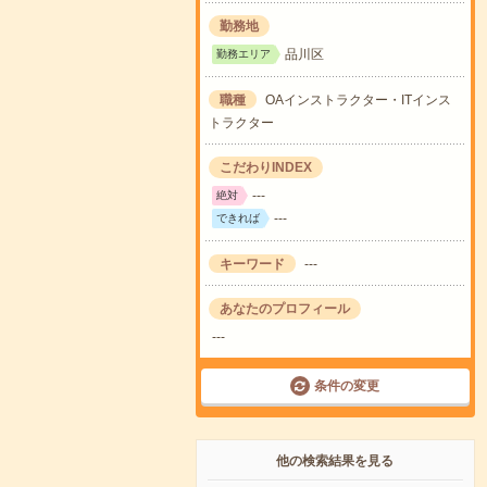
勤務地
品川区
勤務エリア
職種
OAインストラクター・ITインス
トラクター
こだわりINDEX
---
絶対
---
できれば
キーワード
---
あなたのプロフィール
---
条件の変更
他の検索結果を見る