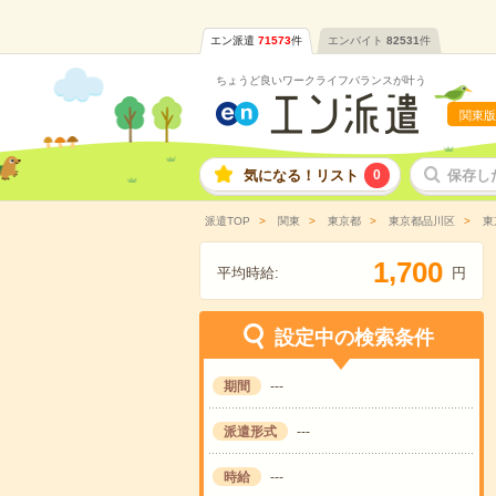
エン派遣
71573
件
エンバイト
82531
件
ちょうど良いワークライフバランスが叶う
関東版
気になる！リスト
0
保存し
派遣TOP
関東
東京都
東京都品川区
東
,
1
7
0
0
平均時給:
円
設定中の検索条件
期間
---
派遣形式
---
時給
---