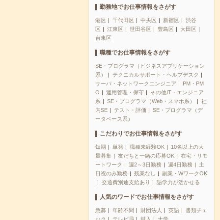
勤務地でお仕事情報をさがす
港区
千代田区
中央区
新宿区
渋谷
区
江東区
世田谷区
豊島区
大田区
台東区
職種でお仕事情報をさがす
SE・プログラマ（ビジネスアプリケーション
系）
テクニカルサポート・ヘルプデスク
サーバ・ネットワークエンジニア
PM・PM
O
運用管理・保守
その他IT・エンジニア
系
SE・プログラマ（Web・スマホ系）
社
内SE
テスト・評価
SE・プログラマ（デ
ータベース系）
こだわりでお仕事情報をさがす
短期
単発
職種未経験OK
10名以上の大
量募集
友だちと一緒の応募OK
在宅・リモ
ートワーク
週2～3日勤務
週4日勤務
土
日祝のみ勤務
残業なし
副業・WワークOK
交通費別途支給あり
語学力が活かせる
人気のワードでお仕事情報をさがす
急募
年齢不問
財団法人
英語
書類チェ
ック
テレビ局
封入
大学