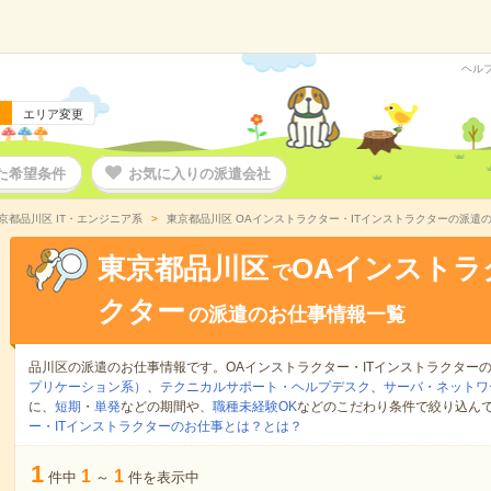
ヘル
エリア変更
た希望条件
お気に入りの派遣会社
京都品川区 IT・エンジニア系
東京都品川区 OAインストラクター・ITインストラクターの派遣
東京都品川区
OAインストラ
で
クター
の派遣のお仕事情報一覧
品川区の派遣のお仕事情報です。OAインストラクター・ITインストラクター
プリケーション系）
、
テクニカルサポート・ヘルプデスク
、
サーバ・ネットワ
に、
短期
・
単発
などの期間や、
職種未経験OK
などのこだわり条件で絞り込ん
ー・ITインストラクターのお仕事とは？とは？
1
1
1
件中
～
件を表示中