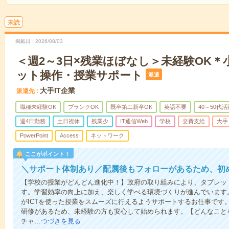
未読
掲載日
2026/08/03
＜週2～3日×残業ほぼなし＞未経験OK
ット操作・授業サポート
派遣
大手IT企業
派遣先
職種未経験OK
ブランクOK
既卒第二新卒OK
英語不要
40～50代活
週4日勤務
土日祝休
残業少
IT通信Web
学校
交費支給
大手
PowerPoint
Access
ネットワーク
ここがポイント！
＼サポート体制あり／配属後もフォローがあるため、初
【学校の授業がどんどん進化中！】政府の取り組みにより、タブレット
す。学習効率の向上に加え、楽しく学べる環境づくりが進んでいます
がICTを使った授業をスムーズに行えるようサポートするお仕事です
研修があるため、未経験の方も安心して始められます。【どんなこと
チャ…
つづきを見る