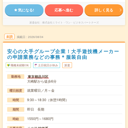
気になる!
応募へ進む
詳しく見る
派遣会社
株式会社ミライト・ワン・ビジネスパートナーズ
未読
掲載日
2026/08/04
安心の大手グループ企業！大手遊技機メーカー
の申請業務などの事務＊服装自由
職種未経験OK
土日祝日が休み
派遣
東京都品川区
勤務地
大崎駅から徒歩6分
就業曜日／月～金
曜日頻度
9:30～18:30（休憩1時間）
時間
即日 長期
期間
1550円～1680円
時給
その他