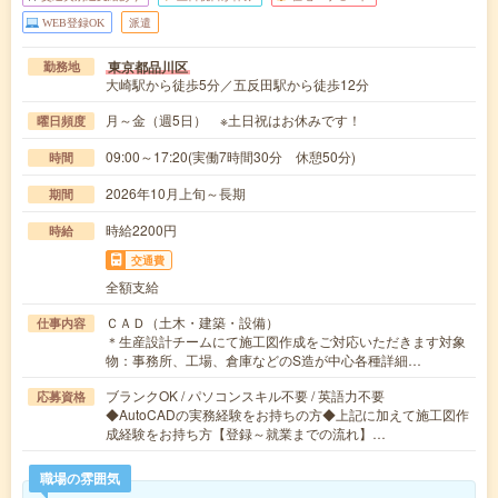
WEB登録OK
派遣
東京都品川区
勤務地
大崎駅から徒歩5分／五反田駅から徒歩12分
月～金（週5日） ※土日祝はお休みです！
曜日頻度
09:00～17:20(実働7時間30分 休憩50分)
時間
2026年10月上旬～長期
期間
時給2200円
時給
交通費
全額支給
ＣＡＤ（土木・建築・設備）
仕事内容
＊生産設計チームにて施工図作成をご対応いただきます対象
物：事務所、工場、倉庫などのS造が中心各種詳細…
ブランクOK / パソコンスキル不要 / 英語力不要
応募資格
◆AutoCADの実務経験をお持ちの方◆上記に加えて施工図作
成経験をお持ち方【登録～就業までの流れ】…
職場の雰囲気