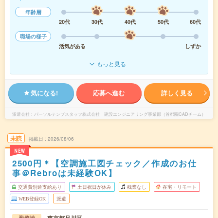
年齢層
20代
30代
40代
50代
60代
職場の様子
活気がある
しずか
もっと見る
気になる!
応募へ進む
詳しく見る
派遣会社
パーソルテンプスタッフ株式会社 建設エンジニアリング事業部（首都圏CADチーム）
未読
掲載日
2026/08/06
NEW
2500円＊【空調施工図チェック／作成のお仕
事＠Rebroは未経験OK】
交通費別途支給あり
土日祝日が休み
残業なし
在宅・リモート
WEB登録OK
派遣
勤務地