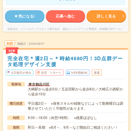
気になる!
応募へ進む
詳しく見る
派遣会社
パーソルテンプスタッフ株式会社 建設エンジニアリング事業部（首都圏CADチーム）
未読
掲載日
2026/08/07
NEW
完全在宅＊週2日～＊時給4680円！3D点群デー
タ処理デザイン支援
土日祝日が休み
在宅・リモート
WEB登録OK
派遣
東京都品川区
勤務地
大崎駅から徒歩5分／五反田駅から徒歩8分／大崎広小路駅か
ら徒歩10分
平日週2日～ ※保有スキルや経験などによって勤務曜日は調
曜日頻度
整させていただく可能性があります。
9:00～18:00（休憩1時間） ※残業ほぼなし
時間
即日～長期 ※8月～、9月～など開始日ご相談ください！
期間