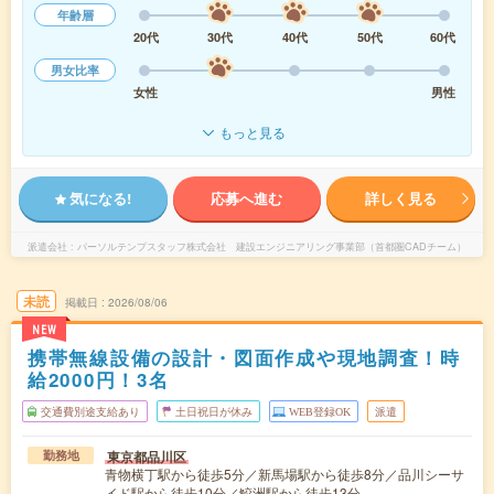
年齢層
20代
30代
40代
50代
60代
男女比率
女性
男性
もっと見る
気になる!
応募へ進む
詳しく見る
派遣会社
パーソルテンプスタッフ株式会社 建設エンジニアリング事業部（首都圏CADチーム）
未読
掲載日
2026/08/06
NEW
携帯無線設備の設計・図面作成や現地調査！時
給2000円！3名
交通費別途支給あり
土日祝日が休み
WEB登録OK
派遣
東京都品川区
勤務地
青物横丁駅から徒歩5分／新馬場駅から徒歩8分／品川シーサ
イド駅から徒歩10分／鮫洲駅から徒歩13分