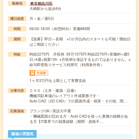
東京都品川区
勤務地
大崎駅から徒歩6分
月～金／週5日
曜日頻度
09:00-18:00（休憩60分）実働8時間
時間
【急募】即日～長期 ※1か月以内のスタートも可能！開始日
期間
はご相談ください
時給2270円 月収例 39万1575円 時給2270円×実働8h×週5
時給
日×4週+残業10h ※月収例を保証するものではありません。※
給与即受取りサービス利用可（利用条件有）
交通費
1ヶ月3万円を上限として実費支給
ＣＡＤ（土木・建築・設備）
仕事内容
機械式駐車場のレイアウト作成業務です・
Auto CAD（2D CAD）での図面作成・積算・その他、関…
ブランクOK / 英語力不要
応募資格
・機械図面が読める方・Auto CADを使った業務の経験があ
る方【IT業界での就業経験（期間・資格不…
職場の雰囲気