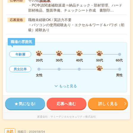
技術系
仕事内容
・PC申請関連補助派遣⇒納品チェック・部材管理、ハード
部材検品、盤面準備、チェックシート作成 書類印…
職種未経験OK / 英語力不要
応募資格
・パソコンの使用経験あり・エクセル＆ワード＆パワポ（初
級）経験あり
職場の雰囲気
年齢層
20代
30代
40代
50代
60代
男女比率
女性
男性
もっと見る
気になる!
応募へ進む
詳しく見る
派遣会社
サミーデジタルセキュリティ株式会社
未読
掲載日
2026/08/04