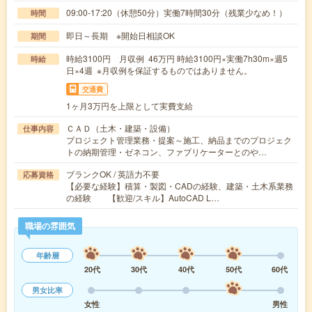
09:00-17:20（休憩50分）実働7時間30分（残業少なめ！）
時間
即日～長期 ※開始日相談OK
期間
時給3100円 月収例 46万円 時給3100円×実働7h30m×週5
時給
日×4週 ※月収例を保証するものではありません。
交通費
1ヶ月3万円を上限として実費支給
ＣＡＤ（土木・建築・設備）
仕事内容
プロジェクト管理業務・提案～施工、納品までのプロジェク
トの納期管理・ゼネコン、ファブリケーターとのや…
ブランクOK / 英語力不要
応募資格
【必要な経験】積算・製図・CADの経験、建築・土木系業務
の経験 【歓迎/スキル】AutoCAD L…
職場の雰囲気
年齢層
20代
30代
40代
50代
60代
男女比率
女性
男性