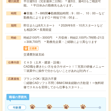
平日週5日（完全週休二日制） ＊週3日、週4日もご相談可
曜日頻度
能。 ＊平日休みの勤務先もあります。
◆実働：7～8時間◆勤務開始時間：9：00～、10：00～など
時間
勤務先によります◎＊時短で16：00ま…
即日または8月スタート ＊2026年9月・10月スタートなど
期間
も相談OK＊長期前提
時給2100円～3000円 ＊月収例：時給2,100円×7時間×21日
時給
＝308,700円 ＊勤務先企業・ご経験により異なります
交通費
交通費別途支給
ＣＡＤ（土木・建築・設備）
仕事内容
CAD職を磨きたい方を全力サポート！▽充実の研修メニュー
▽就業中に操作で分からないことがあれば社内イ…
ブランクOK / 英語力不要
応募資格
◇経験CADソフト不問◇BIM/CIM未経験の方歓迎！⇒無料研
修でスキルを習得してから仕事をスタート…
職場の雰囲気
年齢層