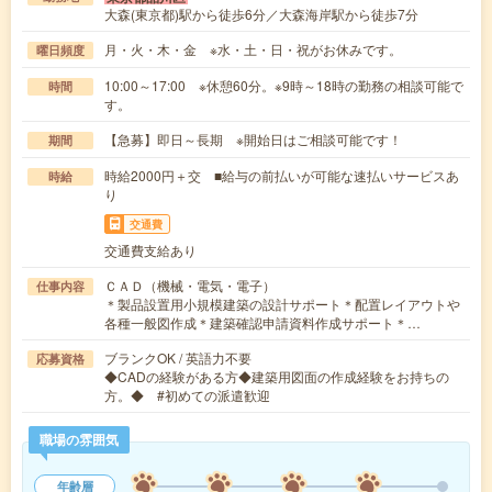
大森(東京都)駅から徒歩6分／大森海岸駅から徒歩7分
月・火・木・金 ※水・土・日・祝がお休みです。
曜日頻度
10:00～17:00 ※休憩60分。※9時～18時の勤務の相談可能で
時間
す。
【急募】即日～長期 ※開始日はご相談可能です！
期間
時給2000円＋交 ■給与の前払いが可能な速払いサービスあ
時給
り
交通費
交通費支給あり
ＣＡＤ（機械・電気・電子）
仕事内容
＊製品設置用小規模建築の設計サポート＊配置レイアウトや
各種一般図作成＊建築確認申請資料作成サポート＊…
ブランクOK / 英語力不要
応募資格
◆CADの経験がある方◆建築用図面の作成経験をお持ちの
方。◆ #初めての派遣歓迎
職場の雰囲気
年齢層