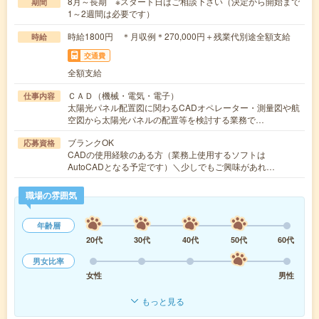
8月～長期 ※スタート日はご相談下さい（決定から開始まで
期間
1～2週間は必要です）
時給1800円 ＊月収例＊270,000円＋残業代別途全額支給
時給
交通費
全額支給
ＣＡＤ（機械・電気・電子）
仕事内容
太陽光パネル配置図に関わるCADオペレーター・測量図や航
空図から太陽光パネルの配置等を検討する業務で…
ブランクOK
応募資格
CADの使用経験のある方（業務上使用するソフトは
AutoCADとなる予定です）＼少しでもご興味があれ…
職場の雰囲気
年齢層
20代
30代
40代
50代
60代
男女比率
女性
男性
もっと見る