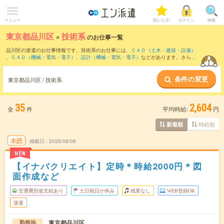
メニュー
気になる!
ログイン
検索
東京都品川区
×
技術系
のお仕事一覧
品川区の派遣のお仕事情報です。技術系のお仕事には、
ＣＡＤ（土木・建築・設備）
、
ＣＡＤ（機械・電気・電子）
、
設計（機械・電気・電子）
などがあります。さら
に、
短期
・
単発
などの期間や、
職種未経験OK
などのこだわり条件で絞り込んでいただ
けます。
条件の変更
東京都品川区 / 技術系
35
2,604
全
件
平均時給:
円
時給順
新着順
未読
掲載日
2026/08/08
NEW
【イナバクリエイト】定時＊時給2000円＊図
面作成など
交通費別途支給あり
土日祝日が休み
残業なし
WEB登録OK
派遣
東京都品川区
勤務地