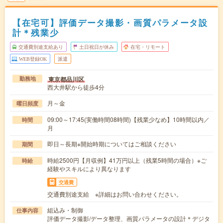
【在宅可】評価データ撮影・画質パラメータ設
計＊残業少
交通費別途支給あり
土日祝日が休み
在宅・リモート
WEB登録OK
派遣
東京都品川区
勤務地
西大井駅から徒歩4分
月～金
曜日頻度
09:00～17:45(実働時間08時間)【残業少なめ】10時間以内／
時間
月
即日～長期※開始時期についてはご相談ください
期間
時給2500円【月収例】41万円以上（残業5時間の場合）※ご
時給
経験やスキルにより異なります
交通費
交通費別途支給 ※詳細はお問い合わせください。
組込み・制御
仕事内容
評価データ撮影/データ整理、画質パラメータの設計＊デジタ