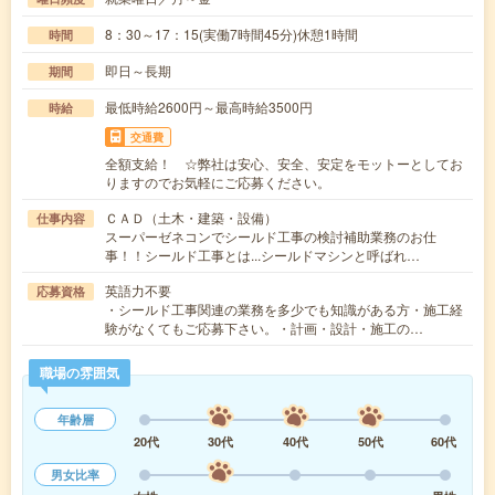
8：30～17：15(実働7時間45分)休憩1時間
時間
即日～長期
期間
最低時給2600円～最高時給3500円
時給
交通費
全額支給！ ☆弊社は安心、安全、安定をモットーとしてお
りますのでお気軽にご応募ください。
ＣＡＤ（土木・建築・設備）
仕事内容
スーパーゼネコンでシールド工事の検討補助業務のお仕
事！！シールド工事とは...シールドマシンと呼ばれ…
英語力不要
応募資格
・シールド工事関連の業務を多少でも知識がある方・施工経
験がなくてもご応募下さい。・計画・設計・施工の…
職場の雰囲気
年齢層
20代
30代
40代
50代
60代
男女比率