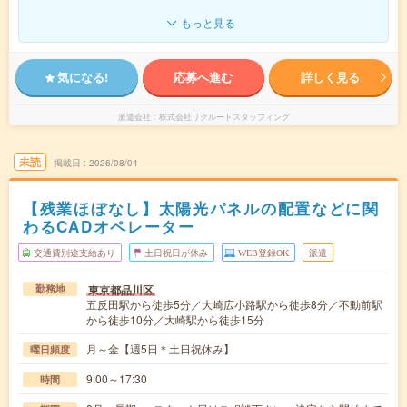
もっと見る
気になる!
応募へ進む
詳しく見る
派遣会社
株式会社リクルートスタッフィング
未読
掲載日
2026/08/04
【残業ほぼなし】太陽光パネルの配置などに関
わるCADオペレーター
交通費別途支給あり
土日祝日が休み
WEB登録OK
派遣
東京都品川区
勤務地
五反田駅から徒歩5分／大崎広小路駅から徒歩8分／不動前駅
から徒歩10分／大崎駅から徒歩15分
月～金【週5日＊土日祝休み】
曜日頻度
9:00～17:30
時間