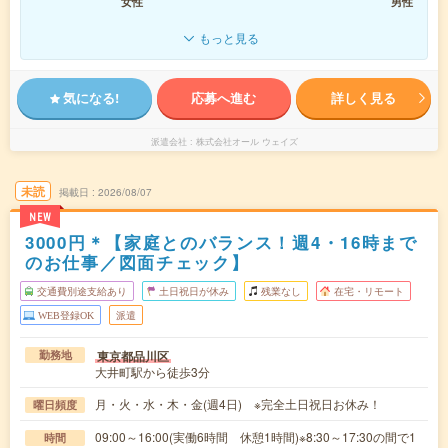
女性
男性
もっと見る
気になる!
応募へ進む
詳しく見る
派遣会社
株式会社オール ウェイズ
未読
掲載日
2026/08/07
NEW
3000円＊【家庭とのバランス！週4・16時まで
のお仕事／図面チェック】
交通費別途支給あり
土日祝日が休み
残業なし
在宅・リモート
WEB登録OK
派遣
東京都品川区
勤務地
大井町駅から徒歩3分
月・火・水・木・金(週4日) ※完全土日祝日お休み！
曜日頻度
09:00～16:00(実働6時間 休憩1時間)※8:30～17:30の間で1
時間