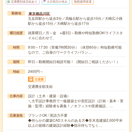
交通費別途支給あり
土日祝日が休み
無期雇用派遣
東京都品川区
勤務地
五反田駅から徒歩3分／高輪台駅から徒歩10分／大崎広小路
駅から徒歩15分／大崎駅から徒歩17分
就業曜日／月～金 ※週3日～勤務や時短勤務OK!ライフスタ
曜日頻度
イルに合わせて、
9:00～17:30（実働7時間30分）（休憩60分）時短勤務可能
時間
なので、ご自身のワークライフバラン…
即日～勤務開始日相談可能！（開始日ご相談ください！）
期間
2400円～
時給
交通費
交通費全額支給
設計（土木・建築・設備）
仕事内容
＼大手設計事務所で一級建築士や意匠設計（計画・基本・実
施・監理）経験者を募集！／オフィスや医療施設、…
ブランクOK / 英語力不要
応募資格
◆何らかの建築CADスキルのある方◆非木造建築2,000平米
以上の規模の建築設計経験◆指示待ちでなく…