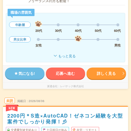
フリーランスの方も歓迎！
職場の雰囲気
年齢層
20代
30代
40代
50代
60代
男女比率
女性
男性
もっと見る
気になる!
応募へ進む
詳しく見る
派遣会社
レバテック株式会社
未読
掲載日
2026/08/06
NEW
2200円＊S造×AutoCAD！ゼネコン経験を大型
案件でしっかり発揮！彡
交通費別途支給あり
土日祝日が休み
在宅・リモート