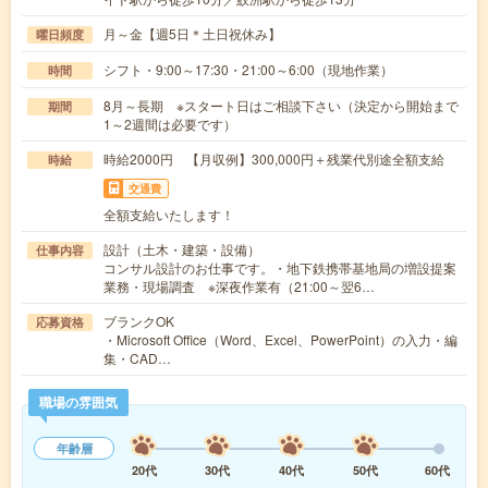
月～金【週5日＊土日祝休み】
曜日頻度
シフト・9:00～17:30・21:00～6:00（現地作業）
時間
8月～長期 ※スタート日はご相談下さい（決定から開始まで
期間
1～2週間は必要です）
時給2000円 【月収例】300,000円＋残業代別途全額支給
時給
交通費
全額支給いたします！
設計（土木・建築・設備）
仕事内容
コンサル設計のお仕事です。・地下鉄携帯基地局の増設提案
業務・現場調査 ※深夜作業有（21:00～翌6…
ブランクOK
応募資格
・Microsoft Office（Word、Excel、PowerPoint）の入力・編
集・CAD…
職場の雰囲気
年齢層
20代
30代
40代
50代
60代