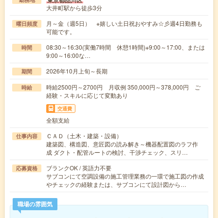
東京都品川区
大井町駅から徒歩3分
月～金（週5日） ※嬉しい土日祝おやすみ☆彡週4日勤務も
曜日頻度
可能です。
08:30～16:30(実働7時間 休憩1時間)※9:00～17:00、または
時間
9:00～16:00な…
2026年10月上旬～長期
期間
時給2500円～2700円 月収例 350,000円～378,000円 ご
時給
経験・スキルに応じて変動あり
交通費
全額支給
ＣＡＤ（土木・建築・設備）
仕事内容
建築図、構造図、意匠図の読み解き～機器配置図のラフ作
成 ダクト・配管ルートの検討、干渉チェック、スリ…
ブランクOK / 英語力不要
応募資格
サブコンにて空調設備の施工管理業務の一環で施工図の作成
やチェックの経験または、サブコンにて設計図から…
職場の雰囲気