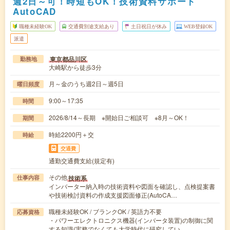
週2日～可！時短もOK！技術資料サポート
AutoCAD
職種未経験OK
交通費別途支給あり
土日祝日が休み
WEB登録OK
派遣
東京都品川区
勤務地
大崎駅から徒歩3分
月～金のうち週2日～週5日
曜日頻度
9:00～17:35
時間
2026/8/14～長期 ※開始日ご相談可 ※8月～OK！
期間
時給2200円＋交
時給
交通費
通勤交通費支給(規定有)
その他
技術系
仕事内容
インバーター納入時の技術資料や図面を確認し、点検提案書
や技術検討資料の作成支援図面修正(AutoCA…
職種未経験OK / ブランクOK / 英語力不要
応募資格
・パワーエレクトロニクス機器(インバータ装置)の制御に関
する知識(実務でなくても大学時代に研究してい…