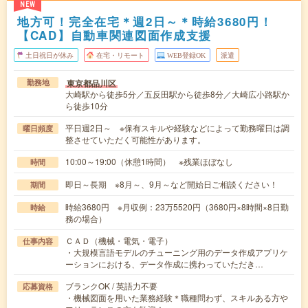
NEW
地方可！完全在宅＊週2日～＊時給3680円！
【CAD】自動車関連図面作成支援
土日祝日が休み
在宅・リモート
WEB登録OK
派遣
東京都品川区
勤務地
大崎駅から徒歩5分／五反田駅から徒歩8分／大崎広小路駅か
ら徒歩10分
平日週2日～ ※保有スキルや経験などによって勤務曜日は調
曜日頻度
整させていただく可能性があります。
10:00～19:00（休憩1時間） ※残業ほぼなし
時間
即日～長期 ※8月～、9月～など開始日ご相談ください！
期間
時給3680円 ※月収例：23万5520円（3680円×8時間×8日勤
時給
務の場合）
ＣＡＤ（機械・電気・電子）
仕事内容
・大規模言語モデルのチューニング用のデータ作成アプリケ
ーションにおける、データ作成に携わっていただき…
ブランクOK / 英語力不要
応募資格
・機械図面を用いた業務経験＊職種問わず、スキルある方や