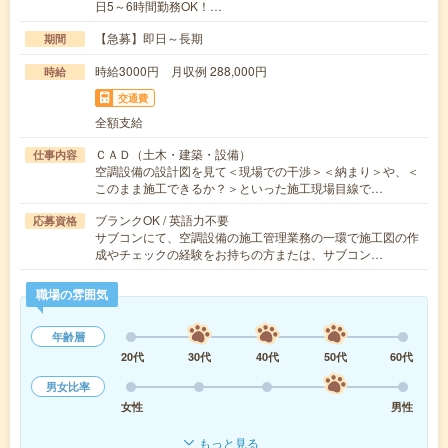
日5～6時間勤務OK！…
【急募】即日～長期
期間
時給3000円 月収例 288,000円
時給
交通費
全額支給
ＣＡＤ（土木・建築・設備）
仕事内容
空調設備の設計図を見て＜現場での干渉＞＜納まり＞や、＜
このまま施工できるか？＞といった施工現場目線で…
ブランクOK / 英語力不要
応募資格
サブコンにて、空調設備の施工管理業務の一環で施工図の作
成やチェックの経験をお持ちの方または、サブコン…
職場の雰囲気
年齢層
20代
30代
40代
50代
60代
男女比率
女性
男性
もっと見る