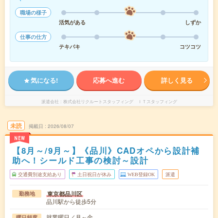
職場の様子
活気がある
しずか
仕事の仕方
テキパキ
コツコツ
気になる!
応募へ進む
詳しく見る
派遣会社
株式会社リクルートスタッフィング ＩＴスタッフィング
未読
掲載日
2026/08/07
NEW
【8月～/9月～】《品川》CADオペから設計補
助へ！シールド工事の検討～設計
交通費別途支給あり
土日祝日が休み
WEB登録OK
派遣
東京都品川区
勤務地
品川駅から徒歩5分
就業曜日／月～金
曜日頻度