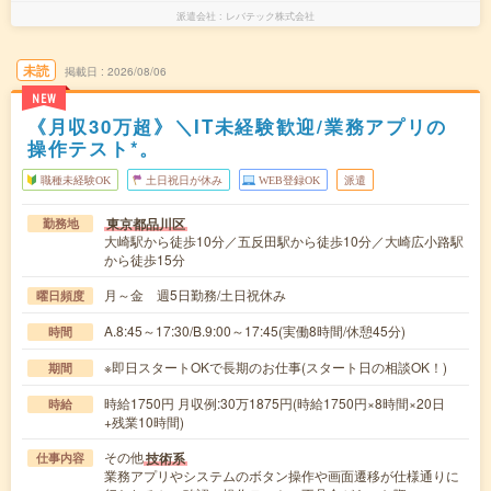
派遣会社
レバテック株式会社
未読
掲載日
2026/08/06
NEW
《月収30万超》＼IT未経験歓迎/業務アプリの
操作テスト*。
職種未経験OK
土日祝日が休み
WEB登録OK
派遣
東京都品川区
勤務地
大崎駅から徒歩10分／五反田駅から徒歩10分／大崎広小路駅
から徒歩15分
月～金 週5日勤務/土日祝休み
曜日頻度
A.8:45～17:30/B.9:00～17:45(実働8時間/休憩45分)
時間
※即日スタートOKで長期のお仕事(スタート日の相談OK！)
期間
時給1750円 月収例:30万1875円(時給1750円×8時間×20日
時給
+残業10時間)
その他
技術系
仕事内容
業務アプリやシステムのボタン操作や画面遷移が仕様通りに