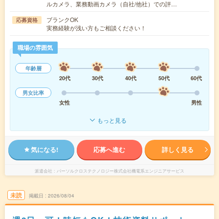
ルカメラ、業務動画カメラ（自社/他社）での評…
ブランクOK
応募資格
実務経験が浅い方もご相談ください！
職場の雰囲気
年齢層
20代
30代
40代
50代
60代
男女比率
女性
男性
もっと見る
気になる!
応募へ進む
詳しく見る
派遣会社
パーソルクロステクノロジー株式会社機電系エンジニアサービス
未読
掲載日
2026/08/04