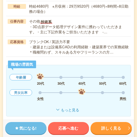
時給4680円 ※月収例：29万9520円（4680円×8時間×8日勤
時給
務の場合）
その他
技術系
仕事内容
・3D点群データ処理デザイン案件に携わっていただきま
す。・主に下記作業をご担当いただきます -…
ブランクOK / 英語力不要
応募資格
・建築または設備系CADの利用経験・建築業界での実務経験
＊職種問わず、スキルある方やフリーランスの方…
職場の雰囲気
年齢層
20代
30代
40代
50代
60代
男女比率
女性
男性
もっと見る
気になる!
応募へ進む
詳しく見る