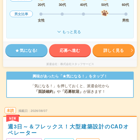
20代
30代
40代
50代
60代
男女比率
女性
男性
もっと見る
気になる!
応募へ進む
詳しく見る
派遣会社
株式会社スタッフサービス
興味があったら「★気になる！」をタップ！
「気になる！」を押しておくと、派遣会社から
「面談確約」
や
「応募歓迎」
が届きます！
未読
掲載日
2026/08/07
NEW
週3日～＆フレックス！大型建築設計のCADオ
ペレーター