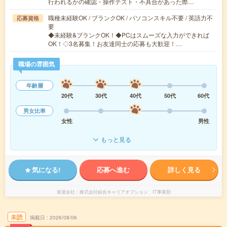
行われるかの確認・操作テスト・不具合があった際…
職種未経験OK / ブランクOK / パソコンスキル不要 / 英語力不
応募資格
要
◆未経験&ブランクOK！◆PCはスムーズな入力ができれば
OK！◇3名募集！お友達同士の応募も大歓迎！…
職場の雰囲気
年齢層
20代
30代
40代
50代
60代
男女比率
女性
男性
もっと見る
気になる!
応募へ進む
詳しく見る
派遣会社
株式会社綜合キャリアオプション IT事業部
未読
掲載日
2026/08/06