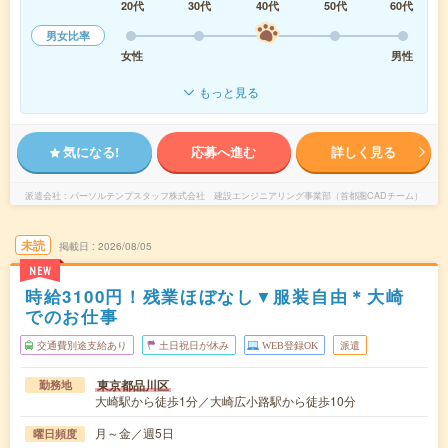
20代
30代
40代
50代
60代
男女比率
女性
男性
もっと見る
気になる!
応募へ進む
詳しく見る
派遣会社
パーソルテンプスタッフ株式会社 建設エンジニアリング事業部（首都圏CADチーム）
未読
掲載日
2026/08/05
NEW
時給3100円！残業ほぼなし▼服装自由＊大崎
でのお仕事
交通費別途支給あり
土日祝日が休み
WEB登録OK
派遣
東京都品川区
勤務地
大崎駅から徒歩1分／大崎広小路駅から徒歩10分
月～金／週5日
曜日頻度