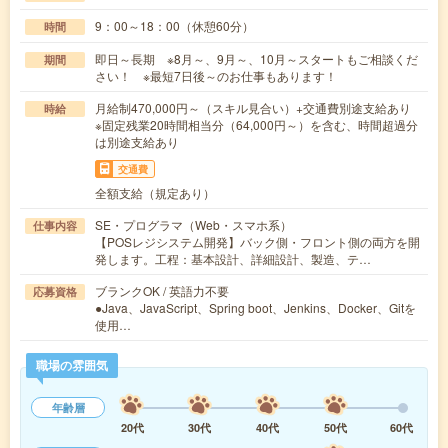
9：00～18：00（休憩60分）
時間
即日～長期 ※8月～、9月～、10月～スタートもご相談くだ
期間
さい！ ※最短7日後～のお仕事もあります！
月給制470,000円～（スキル見合い）+交通費別途支給あり
時給
※固定残業20時間相当分（64,000円～）を含む、時間超過分
は別途支給あり
交通費
全額支給（規定あり）
SE・プログラマ（Web・スマホ系）
仕事内容
【POSレジシステム開発】バック側・フロント側の両方を開
発します。工程：基本設計、詳細設計、製造、テ…
ブランクOK / 英語力不要
応募資格
●Java、JavaScript、Spring boot、Jenkins、Docker、Gitを
使用…
職場の雰囲気
年齢層
20代
30代
40代
50代
60代