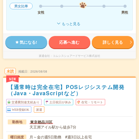
男女比率
女性
男性
もっと見る
気になる!
応募へ進む
詳しく見る
派遣会社
コムシスシェアードサービス株式会社
未読
掲載日
2026/08/08
NEW
【通常時は完全在宅】POSレジシステム開発
（Java・JavaScriptなど）
交通費別途支給あり
土日祝日が休み
在宅・リモート
WEB登録OK
派遣
東京都品川区
勤務地
天王洲アイル駅から徒歩7分
月～金の週5日勤務 #週3日以上在宅
曜日頻度