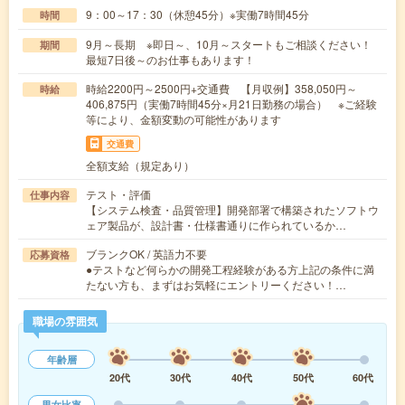
9：00～17：30（休憩45分）※実働7時間45分
時間
9月～長期 ※即日～、10月～スタートもご相談ください！
期間
最短7日後～のお仕事もあります！
時給2200円～2500円+交通費 【月収例】358,050円～
時給
406,875円（実働7時間45分×月21日勤務の場合） ※ご経験
等により、金額変動の可能性があります
交通費
全額支給（規定あり）
テスト・評価
仕事内容
【システム検査・品質管理】開発部署で構築されたソフトウ
ェア製品が、設計書・仕様書通りに作られているか…
ブランクOK / 英語力不要
応募資格
●テストなど何らかの開発工程経験がある方上記の条件に満
たない方も、まずはお気軽にエントリーください！…
職場の雰囲気
年齢層
20代
30代
40代
50代
60代
男女比率