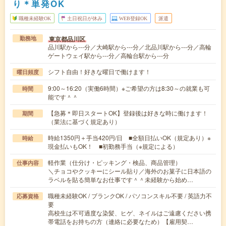
り＊単発OK
職種未経験OK
土日祝日が休み
WEB登録OK
派遣
東京都品川区
勤務地
品川駅から---分／大崎駅から---分／北品川駅から---分／高輪
ゲートウェイ駅から---分／高輪台駅から---分
シフト自由！好きな曜日で働けます！
曜日頻度
9:00～16:20（実働6時間）※ご希望の方は8:30～の就業も可
時間
能です＾＾
【急募＊即日スタートOK】登録後は好きな時に働けます！
期間
（業法に基づく規定あり）
時給1350円＋手当420円/日 ■全額日払いOK（規定あり）※
時給
現金払いもOK！ ■初勤務手当（※規定による）
軽作業（仕分け・ピッキング・検品、商品管理）
仕事内容
＼チョコやクッキーにシール貼り／海外のお菓子に日本語の
ラベルを貼る簡単なお仕事です＾＾未経験から始め…
職種未経験OK / ブランクOK / パソコンスキル不要 / 英語力不
応募資格
要
高校生は不可過度な染髪、ヒゲ、ネイルはご遠慮ください携
帯電話をお持ちの方（連絡に必要なため）【雇用契…