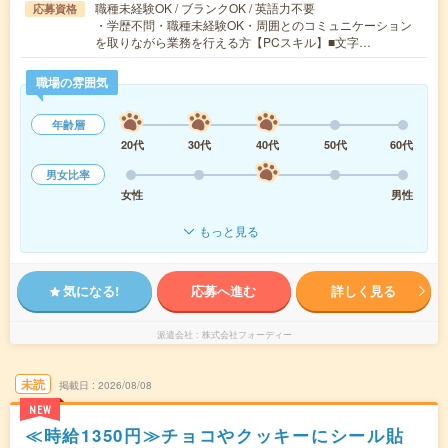
職種未経験OK / ブランクOK / 英語力不要
応募資格
・学歴不問・職種未経験OK・周囲とのコミュニケーション
を取りながら業務を行える方【PCスキル】■文字…
職場の雰囲気
年齢層
20代
30代
40代
50代
60代
男女比率
女性
男性
もっと見る
気になる!
応募へ進む
詳しく見る
派遣会社
株式会社フォーディー
未読
掲載日
2026/08/08
NEW
≪時給1350円≫チョコやクッキーにシール貼