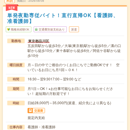
未読
掲載日
2026/08/08
NEW
単発夜勤専従バイト！直行直帰OK【看護師、
准看護師】
職種未経験OK
交通費別途支給あり
派遣
東京都品川区
勤務地
五反田駅から徒歩3分／大塚(東京都)駅から徒歩5分／溝の口
駅から徒歩10分／東十条駅から徒歩6分／阿佐ケ谷駅から徒
歩10分
月～日の中でご都合のつくお日にちでご勤務OKです！ 空
曜日頻度
いているお日にち月1回～ＯＫ！
16:30～翌9:3017:00～翌9:00 など
時間
月1日～OK！※お仕事可能なお日にちをお知らせくださ
期間
い！ 超短期の方歓迎です！
日給28,000円～35,000円(派遣、紹介先により異なる)
時給
交通費
規定内支給
看護師・准看護師
仕事内容