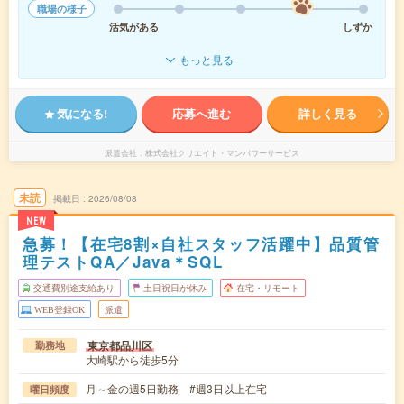
職場の様子
活気がある
しずか
もっと見る
気になる!
応募へ進む
詳しく見る
派遣会社
株式会社クリエイト・マンパワーサービス
未読
掲載日
2026/08/08
NEW
急募！【在宅8割×自社スタッフ活躍中】品質管
理テストQA／Java＊SQL
交通費別途支給あり
土日祝日が休み
在宅・リモート
WEB登録OK
派遣
東京都品川区
勤務地
大崎駅から徒歩5分
月～金の週5日勤務 #週3日以上在宅
曜日頻度