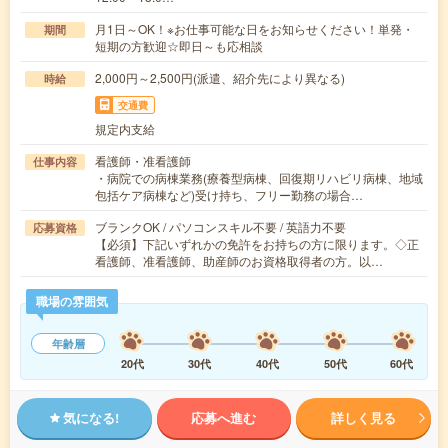
月1日～OK！※お仕事可能な日をお知らせください！単発・
期間
短期の方歓迎☆即日～も応相談
2,000円～2,500円(派遣、紹介先により異なる)
時給
交通費
規定内支給
看護師・准看護師
仕事内容
・病院での病棟業務(療養型病棟、回復期リハビリ病棟、地域
包括ケア病棟など)受け持ち、フリー勤務の場合…
ブランクOK / パソコンスキル不要 / 英語力不要
応募資格
【必須】下記いずれかの免許をお持ちの方に限ります。◇正
看護師、准看護師、助産師のお資格取得者の方。以…
職場の雰囲気
年齢層
20代
30代
40代
50代
60代
気になる!
応募へ進む
詳しく見る