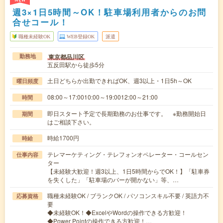
週3×1日5時間～OK！駐車場利用者からのお問
合せコール！
職種未経験OK
WEB登録OK
派遣
東京都品川区
勤務地
五反田駅から徒歩5分
土日どちらか出勤できればOK、週3以上・1日5h～OK
曜日頻度
08:00～17:0010:00～19:0012:00～21:00
時間
即日スタート予定で長期勤務のお仕事です。 ※勤務開始日
期間
はご相談下さい。
時給1700円
時給
テレマーケティング・テレフォンオペレーター・コールセン
仕事内容
ター
【未経験大歓迎！週3以上、1日5時間からでOK！】「駐車券
を失くした」「駐車場のバーが開かない」等、…
職種未経験OK / ブランクOK / パソコンスキル不要 / 英語力不
応募資格
要
◆未経験OK！◆ExcelやWordの操作できる方歓迎！
◆Power Pointの操作できる方歓迎！…