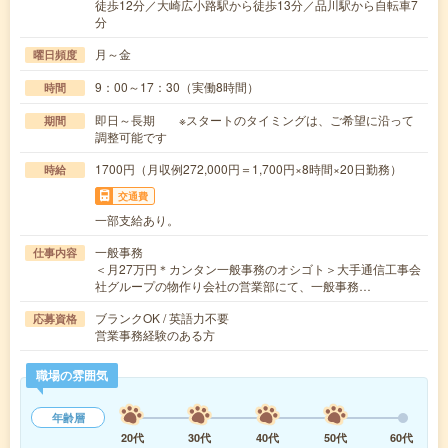
徒歩12分／大崎広小路駅から徒歩13分／品川駅から自転車7
分
月～金
曜日頻度
9：00～17：30（実働8時間）
時間
即日～長期 ※スタートのタイミングは、ご希望に沿って
期間
調整可能です
1700円（月収例272,000円＝1,700円×8時間×20日勤務）
時給
交通費
一部支給あり。
一般事務
仕事内容
＜月27万円＊カンタン一般事務のオシゴト＞大手通信工事会
社グループの物作り会社の営業部にて、一般事務…
ブランクOK / 英語力不要
応募資格
営業事務経験のある方
職場の雰囲気
年齢層
20代
30代
40代
50代
60代