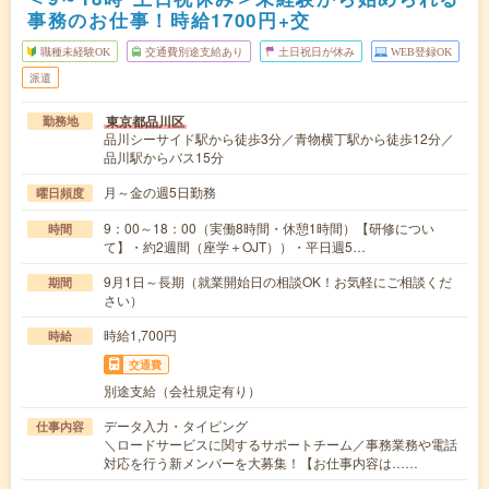
事務のお仕事！時給1700円+交
職種未経験OK
交通費別途支給あり
土日祝日が休み
WEB登録OK
派遣
東京都品川区
勤務地
品川シーサイド駅から徒歩3分／青物横丁駅から徒歩12分／
品川駅からバス15分
月～金の週5日勤務
曜日頻度
9：00～18：00（実働8時間・休憩1時間）【研修につい
時間
て】・約2週間（座学＋OJT））・平日週5…
9月1日～長期（就業開始日の相談OK！お気軽にご相談くだ
期間
さい）
時給1,700円
時給
交通費
別途支給（会社規定有り）
データ入力・タイピング
仕事内容
＼ロードサービスに関するサポートチーム／事務業務や電話
対応を行う新メンバーを大募集！【お仕事内容は……