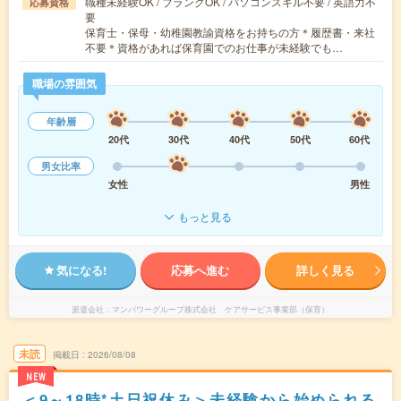
職種未経験OK / ブランクOK / パソコンスキル不要 / 英語力不
応募資格
要
保育士・保母・幼稚園教諭資格をお持ちの方＊履歴書・来社
不要＊資格があれば保育園でのお仕事が未経験でも…
職場の雰囲気
年齢層
20代
30代
40代
50代
60代
男女比率
女性
男性
もっと見る
気になる!
応募へ進む
詳しく見る
派遣会社
マンパワーグループ株式会社 ケアサービス事業部（保育）
未読
掲載日
2026/08/08
NEW
＜9～18時*土日祝休み＞未経験から始められる