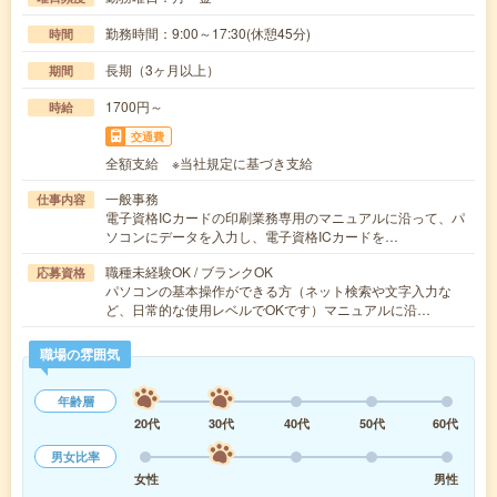
勤務時間：9:00～17:30(休憩45分)
時間
長期（3ヶ月以上）
期間
1700円～
時給
交通費
全額支給 ※当社規定に基づき支給
一般事務
仕事内容
電子資格ICカードの印刷業務専用のマニュアルに沿って、パ
ソコンにデータを入力し、電子資格ICカードを…
職種未経験OK / ブランクOK
応募資格
パソコンの基本操作ができる方（ネット検索や文字入力な
ど、日常的な使用レベルでOKです）マニュアルに沿…
職場の雰囲気
年齢層
20代
30代
40代
50代
60代
男女比率
女性
男性