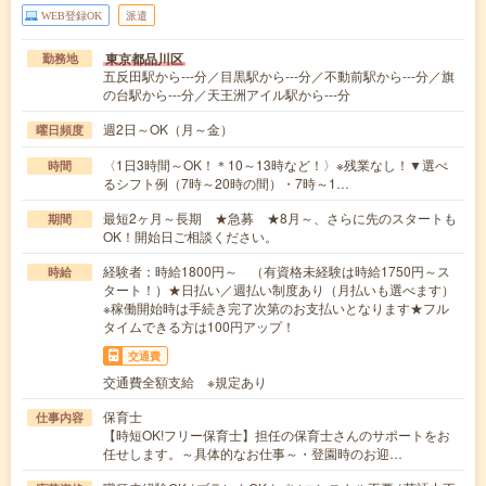
WEB登録OK
派遣
東京都品川区
勤務地
五反田駅から---分／目黒駅から---分／不動前駅から---分／旗
の台駅から---分／天王洲アイル駅から---分
週2日～OK（月～金）
曜日頻度
〈1日3時間～OK！＊10～13時など！〉※残業なし！▼選べ
時間
るシフト例（7時～20時の間）・7時～1…
最短2ヶ月～長期 ★急募 ★8月～、さらに先のスタートも
期間
OK！開始日ご相談ください。
経験者：時給1800円～ （有資格未経験は時給1750円～ス
時給
タート！）★日払い／週払い制度あり（月払いも選べます）
※稼働開始時は手続き完了次第のお支払いとなります★フル
タイムできる方は100円アップ！
交通費
交通費全額支給 ※規定あり
保育士
仕事内容
【時短OK!フリー保育士】担任の保育士さんのサポートをお
任せします。～具体的なお仕事～・登園時のお迎…