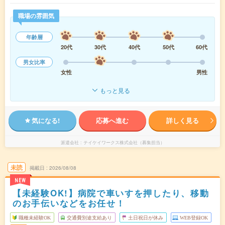
職場の雰囲気
年齢層
20代
30代
40代
50代
60代
男女比率
女性
男性
もっと見る
気になる!
応募へ進む
詳しく見る
派遣会社
テイケイワークス株式会社（募集担当）
未読
掲載日
2026/08/08
NEW
【未経験OK!】病院で車いすを押したり、移動
のお手伝いなどをお任せ！
職種未経験OK
交通費別途支給あり
土日祝日が休み
WEB登録OK