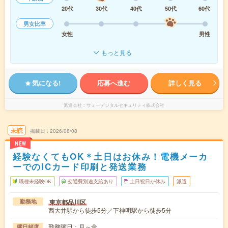
20代
30代
40代
50代
60代
男女比率
女性
男性
もっと見る
気になる!
応募へ進む
詳しく見る
派遣会社
サミーデジタルセキュリティ株式会社
未読
掲載日
2026/08/08
NEW
経験なくてもOK＊土日はお休み！電機メーカ
ーでのICカード印刷と発送業務
職種未経験OK
交通費別途支給あり
土日祝日が休み
派遣
東京都品川区
勤務地
西大井駅から徒歩5分／下神明駅から徒歩5分
勤務曜日：月～金
曜日頻度