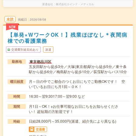
派遣会社
株式会社カインド・メディカル
未読
掲載日
2026/08/08
NEW
【単発×WワークOK！】残業ほぼなし＊夜間病
棟での看護業務
交通費別途支給あり
派遣
東京都品川区
勤務地
五反田駅から徒歩3分／大塚(東京都)駅から徒歩5分／東十条
駅から徒歩6分／梅島駅から徒歩10分／荻窪駅からバス10分
月～日の中でご都合のつくお日にちでご勤務OKです！ 空
曜日頻度
いているお日にち月1回～ＯＫ！
16:30～翌9:3017:00～翌9:00 など
時間
月1日～OK！※お仕事可能なお日にちをお知らせくださ
期間
い！ 超短期の方歓迎です！
日給28,000円～35,000円(派遣、紹介先により異なる)
時給
交通費