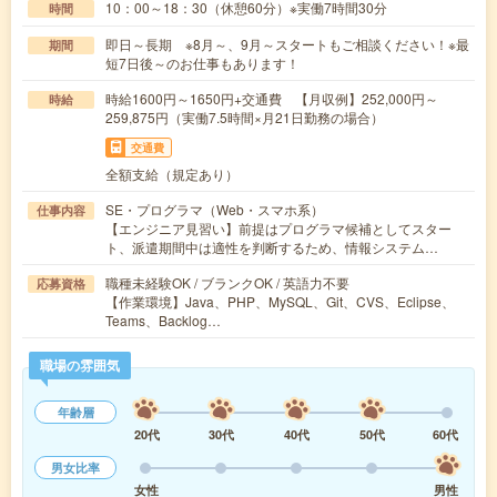
10：00～18：30（休憩60分）※実働7時間30分
時間
即日～長期 ※8月～、9月～スタートもご相談ください！※最
期間
短7日後～のお仕事もあります！
時給1600円～1650円+交通費 【月収例】252,000円～
時給
259,875円（実働7.5時間×月21日勤務の場合）
交通費
全額支給（規定あり）
SE・プログラマ（Web・スマホ系）
仕事内容
【エンジニア見習い】前提はプログラマ候補としてスター
ト、派遣期間中は適性を判断するため、情報システム…
職種未経験OK / ブランクOK / 英語力不要
応募資格
【作業環境】Java、PHP、MySQL、Git、CVS、Eclipse、
Teams、Backlog…
職場の雰囲気
年齢層
20代
30代
40代
50代
60代
男女比率
女性
男性