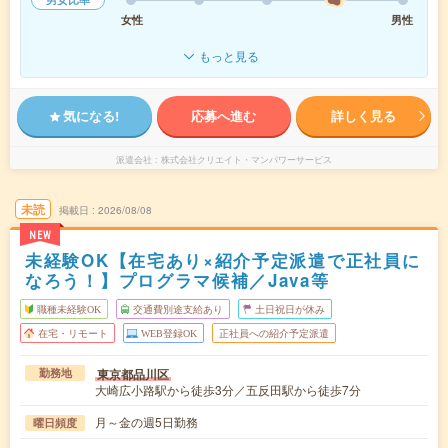
女性
男性
もっと見る
気になる!
応募へ進む
詳しく見る
派遣会社
株式会社クリエイト・マンパワーサービス
未読
掲載日
2026/08/08
NEW
未経験OK【在宅あり×紹介予定派遣で正社員に
なろう！】プログラマ候補／Java等
職種未経験OK
交通費別途支給あり
土日祝日が休み
在宅・リモート
WEB登録OK
正社員への紹介予定派遣
東京都品川区
勤務地
大崎広小路駅から徒歩3分／五反田駅から徒歩7分
月～金の週5日勤務
曜日頻度