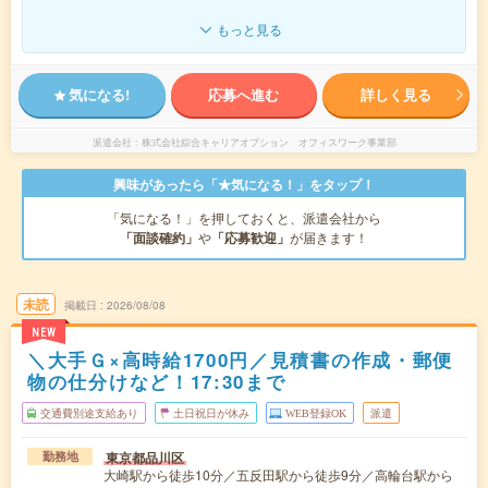
もっと見る
気になる!
応募へ進む
詳しく見る
派遣会社
株式会社綜合キャリアオプション オフィスワーク事業部
興味があったら「★気になる！」をタップ！
「気になる！」を押しておくと、派遣会社から
「面談確約」
や
「応募歓迎」
が届きます！
未読
掲載日
2026/08/08
NEW
＼大手Ｇ×高時給1700円／見積書の作成・郵便
物の仕分けなど！17:30まで
交通費別途支給あり
土日祝日が休み
WEB登録OK
派遣
東京都品川区
勤務地
大崎駅から徒歩10分／五反田駅から徒歩9分／高輪台駅から