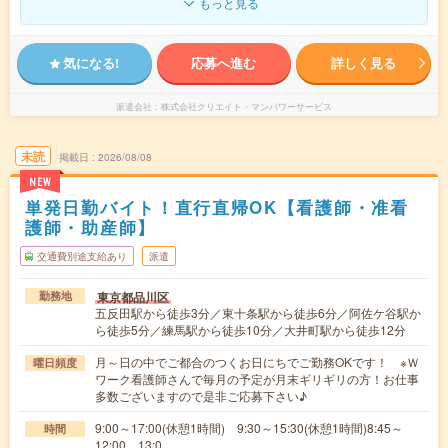
もっと見る
気になる!
応募へ進む
詳しく見る
派遣会社
株式会社クリエイト・マンパワーサービス
未読
掲載日
2026/08/08
NEW
単発日勤バイト！直行直帰OK【看護師・准看
護師・助産師】
交通費別途支給あり
派遣
東京都品川区
勤務地
五反田駅から徒歩3分／東十条駅から徒歩6分／阿佐ケ谷駅か
ら徒歩5分／練馬駅から徒歩10分／大井町駅から徒歩12分
月～日の中でご都合のつくお日にちでご勤務OKです！ ※Ｗ
曜日頻度
ワーク看護師さんで毎月の予定が月末ギリギリの方！お仕事
多数ございますので是非ご応募下さい♪
9:00～17:00(休憩1時間) 9:30～15:30(休憩1時間)8:45～
時間
12:00 13:0…