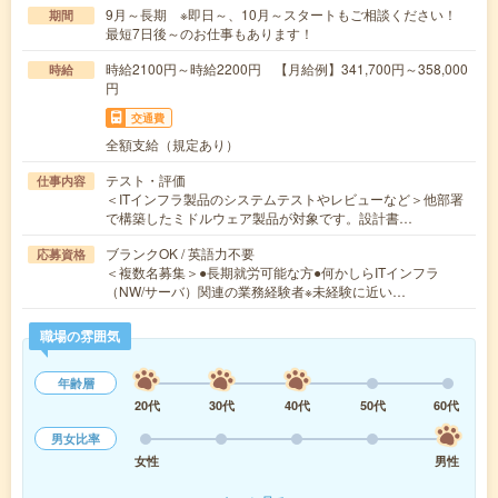
9月～長期 ※即日～、10月～スタートもご相談ください！
期間
最短7日後～のお仕事もあります！
時給2100円～時給2200円 【月給例】341,700円～358,000
時給
円
交通費
全額支給（規定あり）
テスト・評価
仕事内容
＜ITインフラ製品のシステムテストやレビューなど＞他部署
で構築したミドルウェア製品が対象です。設計書…
ブランクOK / 英語力不要
応募資格
＜複数名募集＞●長期就労可能な方●何かしらITインフラ
（NW/サーバ）関連の業務経験者※未経験に近い…
職場の雰囲気
年齢層
20代
30代
40代
50代
60代
男女比率
女性
男性