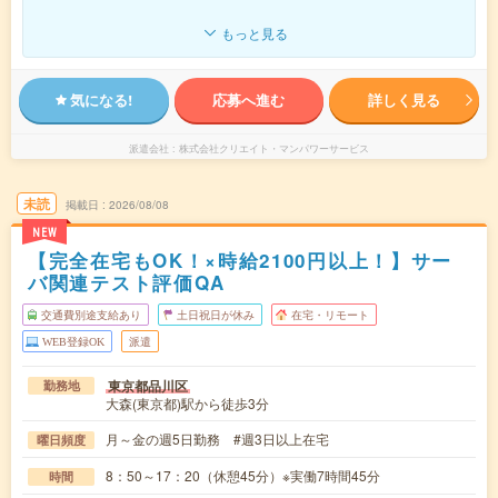
もっと見る
気になる!
応募へ進む
詳しく見る
派遣会社
株式会社クリエイト・マンパワーサービス
未読
掲載日
2026/08/08
NEW
【完全在宅もOK！×時給2100円以上！】サー
バ関連テスト評価QA
交通費別途支給あり
土日祝日が休み
在宅・リモート
WEB登録OK
派遣
東京都品川区
勤務地
大森(東京都)駅から徒歩3分
月～金の週5日勤務 #週3日以上在宅
曜日頻度
8：50～17：20（休憩45分）※実働7時間45分
時間