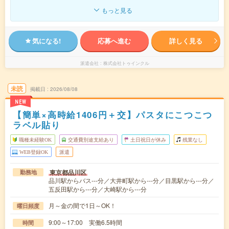
もっと見る
気になる!
応募へ進む
詳しく見る
派遣会社
株式会社トゥインクル
未読
掲載日
2026/08/08
NEW
【簡単×高時給1406円＋交】パスタにこつこつ
ラベル貼り
職種未経験OK
交通費別途支給あり
土日祝日が休み
残業なし
WEB登録OK
派遣
東京都品川区
勤務地
品川駅からバス---分／大井町駅から---分／目黒駅から---分／
五反田駅から---分／大崎駅から---分
月～金の間で1日～OK！
曜日頻度
9:00～17:00 実働6.5時間
時間