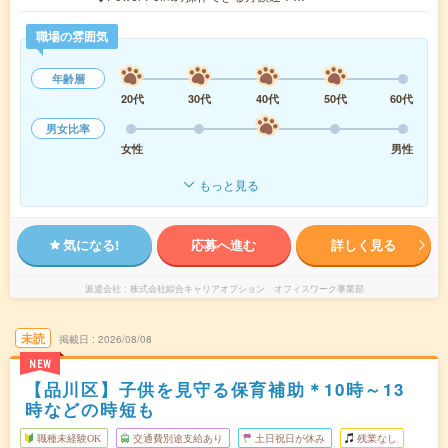
職場の雰囲気
年齢層
20代
30代
40代
50代
60代
男女比率
女性
男性
もっと見る
気になる!
応募へ進む
詳しく見る
派遣会社
株式会社綜合キャリアオプション オフィスワーク事業部
未読
掲載日
2026/08/08
NEW
【品川区】子供を見守る保育補助＊10時～13
時などの時短も
職種未経験OK
交通費別途支給あり
土日祝日が休み
残業なし