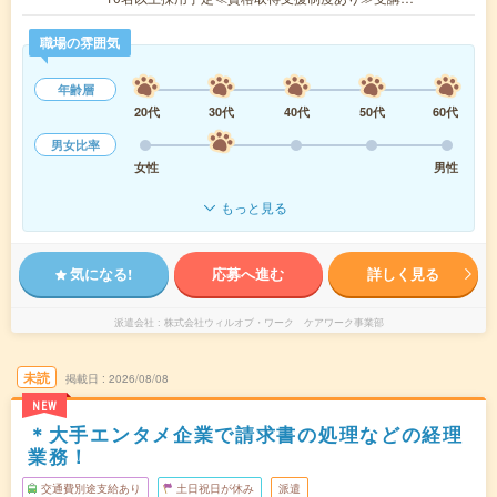
職場の雰囲気
年齢層
20代
30代
40代
50代
60代
男女比率
女性
男性
もっと見る
気になる!
応募へ進む
詳しく見る
派遣会社
株式会社ウィルオブ・ワーク ケアワーク事業部
未読
掲載日
2026/08/08
NEW
＊大手エンタメ企業で請求書の処理などの経理
業務！
交通費別途支給あり
土日祝日が休み
派遣