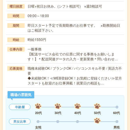
日曜+祝日お休み。(シフト相談可) ※週3相談可
曜日頻度
09:00～18:00
時間
即日スタート予定で長期勤務のお仕事です。 ※勤務開始日
期間
はご相談下さい。
時給1550円
時給
一般事務
仕事内容
【配送サービス会社での伝票に関する事務をお願いしま
す！】＊配送関連データの入力・更新業務＊問い合わせ…
職種未経験OK / ブランクOK / パソコンスキル不要 / 英語力不
応募資格
要
◆未経験OK！≪WEB登録OK！お気軽に登録ください≫翌月
スタートも歓迎のお仕事満載！就業日の相談も…
職場の雰囲気
年齢層
20代
30代
40代
50代
60代
男女比率
女性
男性