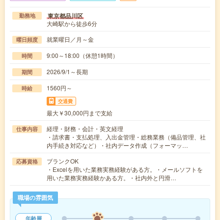
東京都品川区
勤務地
大崎駅から徒歩6分
就業曜日／月～金
曜日頻度
9:00～18:00（休憩1時間）
時間
2026/9/1～長期
期間
1560円～
時給
交通費
最大￥30,000円まで支給
経理・財務・会計・英文経理
仕事内容
・請求書・支払処理、入出金管理・総務業務（備品管理、社
内手続き対応など）・社内データ作成（フォーマッ…
ブランクOK
応募資格
・Excelを用いた業務実務経験がある方。・メールソフトを
用いた業務実務経験かある方。・社内外と円滑…
職場の雰囲気
年齢層