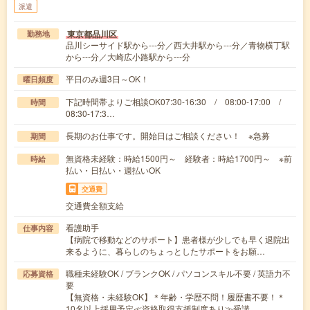
派遣
東京都品川区
勤務地
品川シーサイド駅から---分／西大井駅から---分／青物横丁駅
から---分／大崎広小路駅から---分
平日のみ週3日～OK！
曜日頻度
下記時間帯よりご相談OK07:30-16:30 / 08:00-17:00 /
時間
08:30-17:3…
長期のお仕事です。開始日はご相談ください！ ※急募
期間
無資格未経験：時給1500円～ 経験者：時給1700円～ ※前
時給
払い・日払い・週払いOK
交通費
交通費全額支給
看護助手
仕事内容
【病院で移動などのサポート】患者様が少しでも早く退院出
来るように、暮らしのちょっとしたサポートをお願…
職種未経験OK / ブランクOK / パソコンスキル不要 / 英語力不
応募資格
要
【無資格・未経験OK】＊年齢・学歴不問！履歴書不要！＊
10名以上採用予定≪資格取得支援制度あり≫受講…