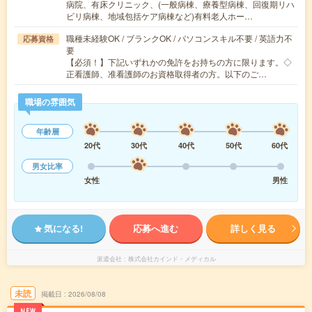
病院、有床クリニック、(一般病棟、療養型病棟、回復期リハ
ビリ病棟、地域包括ケア病棟など)有料老人ホー…
職種未経験OK / ブランクOK / パソコンスキル不要 / 英語力不
応募資格
要
【必須！】下記いずれかの免許をお持ちの方に限ります。◇
正看護師、准看護師のお資格取得者の方。以下のご…
職場の雰囲気
年齢層
20代
30代
40代
50代
60代
男女比率
女性
男性
気になる!
応募へ進む
詳しく見る
派遣会社
株式会社カインド・メディカル
未読
掲載日
2026/08/08
NEW