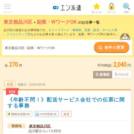
メニュー
気になる!
ログイン
検索
東京都品川区
×
副業・WワークOK
のお仕事一覧
品川区の派遣のお仕事情報です。
オフィスワーク・事務系
、
営業・販売・サービス系
、
クリエイティブ系
などのお仕事を取り揃えています。副業・WワークOKの条件の他
に、
交通費別途支給あり
、
職種未経験OK
、
友だちと一緒の応募OK
などのこだわり条
件も取り揃えています。
条件の変更
東京都品川区 / 副業・WワークOK
270
2,040
全
件
平均時給:
円
時給順
新着順
未読
掲載日
2026/08/08
NEW
《年齢不問！》配送サービス会社での伝票に関
する事務
職種未経験OK
WEB登録OK
派遣
東京都品川区
勤務地
品川駅からバス20分