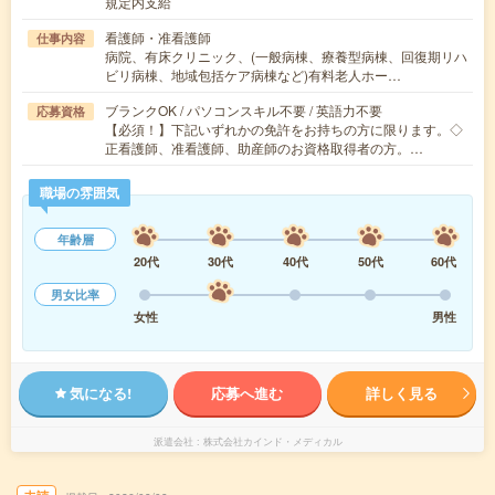
規定内支給
看護師・准看護師
仕事内容
病院、有床クリニック、(一般病棟、療養型病棟、回復期リハ
ビリ病棟、地域包括ケア病棟など)有料老人ホー…
ブランクOK / パソコンスキル不要 / 英語力不要
応募資格
【必須！】下記いずれかの免許をお持ちの方に限ります。◇
正看護師、准看護師、助産師のお資格取得者の方。…
職場の雰囲気
年齢層
20代
30代
40代
50代
60代
男女比率
女性
男性
気になる!
応募へ進む
詳しく見る
派遣会社
株式会社カインド・メディカル