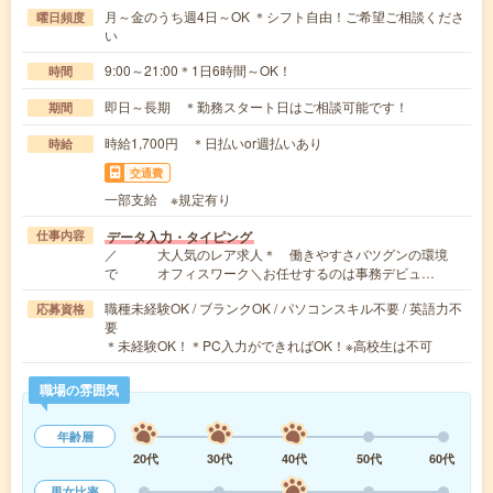
月～金のうち週4日～OK ＊シフト自由！ご希望ご相談くださ
曜日頻度
い
9:00～21:00＊1日6時間～OK！
時間
即日～長期 ＊勤務スタート日はご相談可能です！
期間
時給1,700円 ＊日払いor週払いあり
時給
交通費
一部支給 ※規定有り
データ入力・タイピング
仕事内容
／ 大人気のレア求人＊ 働きやすさバツグンの環境
で オフィスワーク＼お任せするのは事務デビュ…
職種未経験OK / ブランクOK / パソコンスキル不要 / 英語力不
応募資格
要
＊未経験OK！＊PC入力ができればOK！※高校生は不可
職場の雰囲気
年齢層
20代
30代
40代
50代
60代
男女比率