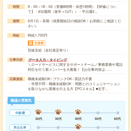
9：00～18：00（実働8時間・休憩1時間）【研修につい
時間
て】・約2週間（座学＋OJT））・平日週5…
9月1日～長期（就業開始日の相談OK！お気軽にご相談くだ
期間
さい）
時給1,700円
時給
交通費
別途支給（会社規定有り）
データ入力・タイピング
仕事内容
＼ロードサービスに関するサポートチーム／事務業務や電話
対応を行う新メンバーを大募集！【お仕事内容は……
職種未経験OK / ブランクOK / 英語力不要
応募資格
・学歴不問・職種未経験OK・周囲とのコミュニケーション
を取りながら業務を行える方【PCスキル】■文字…
職場の雰囲気
年齢層
20代
30代
40代
50代
60代
男女比率