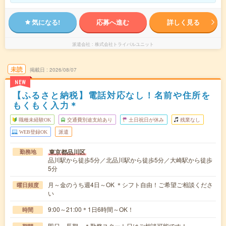
気になる!
応募へ進む
詳しく見る
派遣会社
株式会社トライバルユニット
未読
掲載日
2026/08/07
NEW
【ふるさと納税】電話対応なし！名前や住所を
もくもく入力＊
職種未経験OK
交通費別途支給あり
土日祝日が休み
残業なし
WEB登録OK
派遣
東京都品川区
勤務地
品川駅から徒歩5分／北品川駅から徒歩5分／大崎駅から徒歩
5分
月～金のうち週4日～OK ＊シフト自由！ご希望ご相談くださ
曜日頻度
い
9:00～21:00＊1日6時間～OK！
時間
即日～長期 ＊勤務スタート日はご相談可能です！