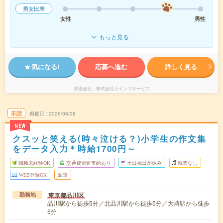
男女比率
女性
男性
もっと見る
気になる!
応募へ進む
詳しく見る
派遣会社
株式会社カインズサービス
未読
掲載日
2026/08/08
NEW
クスッと笑える(時々泣ける？)小学生の作文集
をデータ入力＊時給1700円～
職種未経験OK
交通費別途支給あり
土日祝日が休み
残業なし
WEB登録OK
派遣
東京都品川区
勤務地
品川駅から徒歩5分／北品川駅から徒歩5分／大崎駅から徒歩
5分