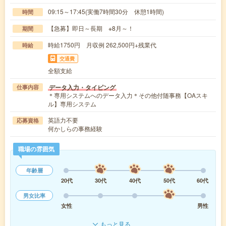
09:15～17:45(実働7時間30分 休憩1時間)
時間
【急募】即日～長期 ※8月～！
期間
時給1750円 月収例 262,500円+残業代
時給
交通費
全額支給
データ入力・タイピング
仕事内容
＊専用システムへのデータ入力＊その他付随事務【OAスキ
ル】専用システム
英語力不要
応募資格
何かしらの事務経験
職場の雰囲気
年齢層
20代
30代
40代
50代
60代
男女比率
女性
男性
もっと見る