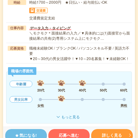
時給1700～2000円 ★日払い・給与前払いOK
時給
交通費
交通費規定支給
データ入力・タイピング
仕事内容
＼モクモク＊面接結果の入力／▼具体的には(1)面接官から面
接結果の共有(2)専用システム上にモクモク…
職種未経験OK / ブランクOK / パソコンスキル不要 / 英語力不
応募資格
要
▼20～30代の男女活躍中！▼10～20名募集！▼未経験OK！
職場の雰囲気
年齢層
20代
30代
40代
50代
60代
男女比率
女性
男性
もっと見る
気になる!
応募へ進む
詳しく見る