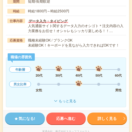
短期/長期歓迎
期間
時給1800円～時給2500円
時給
データ入力・タイピング
仕事内容
人気通販サイト関するデータ入力のオシゴト＊注文内容の入
力業務をお任せ！オシャレもシッカリ楽しめる！！…
職種未経験OK / ブランクOK
応募資格
未経験OK！キーボードを見ながら入力できればOKです！
職場の雰囲気
年齢層
20代
30代
40代
50代
60代
男女比率
女性
男性
もっと見る
気になる!
応募へ進む
詳しく見る
派遣会社
株式会社スタッフファースト