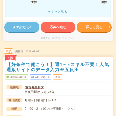
女性
男性
もっと見る
気になる!
応募へ進む
詳しく見る
派遣会社
株式会社フォーディー
未読
掲載日
2026/08/07
NEW
【好条件で働こう！】週1～×スキル不要！人気
通販サイトのデータ入力＠五反田
職種未経験OK
WEB登録OK
派遣
東京都品川区
勤務地
五反田駅から徒歩5分
月曜～日曜 週1日～OK！
曜日頻度
9：00～21：00内で実働5ｈ～ＯＫ！
時間