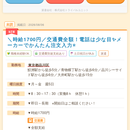
派遣会社
株式会社トライバルユニット
未読
掲載日
2026/08/06
NEW
＼時給1700円／交通費全額！電話は少な目✨メ
ーカーでかんたん注文入力⭐
職種未経験OK
交通費別途支給あり
土日祝日が休み
派遣
東京都品川区
勤務地
鮫洲駅から徒歩5分／青物横丁駅から徒歩6分／品川シーサイ
ド駅から徒歩6分／大井町駅から徒歩15分
▼月～金 週5日
曜日頻度
▼8：30～17：30（実働8ｈ 休憩1ｈ）
時間
▼即日～長期 ※開始日はご相談ください！
期間
▼時給1700円
時給
交通費
▼全額支給