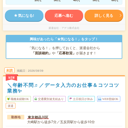
気になる!
応募へ進む
詳しく見る
派遣会社
アデコ株式会社
興味があったら「★気になる！」をタップ！
「気になる！」を押しておくと、派遣会社から
「面談確約」
や
「応募歓迎」
が届きます！
未読
掲載日
2026/08/09
NEW
＼年齢不問♬／データ入力のお仕事＆コツコツ
業務✨
職種未経験OK
交通費別途支給あり
土日祝日が休み
WEB登録OK
派遣
東京都品川区
勤務地
大崎駅から徒歩7分／五反田駅から徒歩10分