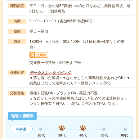
平日：月～金の週5日勤務 ⭐約3か月をめどに業務習得後、週
曜日頻度
2日リモート勤務可能！
9：00～18：00（実働8時間/休憩60分）
時間
即日～長期
期間
1800円 ⭐月収例：302,400円（21日勤務×残業なしの場
時給
合）
交通費
交通費一部支給：632円まで/日
データ入力・タイピング
仕事内容
▼落ち着いた環境✨▼なにかしらの事務経験があればOK✨▼
残業ほぼなしで定時おわり✨＼情報システム部で…
職種未経験OK / ブランクOK / 英語力不要
応募資格
＃なにかしらの事務経験あればOK＃初めての派遣歓迎＃カ
ンタン軽作業＃日払い、週払いに代わる前払い制度…
職場の雰囲気
年齢層
20代
30代
40代
50代
60代