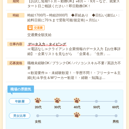
【お試し短期1ヶ月～勤務OK】※8月～・9月～など、就業ス
期間
タート日ご相談ください！即日勤務OK！
時給1700円～時給2000円 ◆昇給あり ◆日払い(速払い：
時給
給料日前に70％まで受取可能/規定有)＋月払い
交通費
交通費全額支給
データ入力・タイピング
仕事内容
≪電話なし≫クライアント企業情報のデータ入力【お仕事詳
細】・企業リストを見ながら 「企業名」「住所」…
職種未経験OK / ブランクOK / パソコンスキル不要 / 英語力不
応募資格
要
≪歓迎要件≫・未経験歓迎！・学歴不問！・フリーター＆主
婦(夫)＆学生＆Wワーカー歓迎！・経験・知識は…
職場の雰囲気
年齢層
20代
30代
40代
50代
60代
男女比率
女性
男性