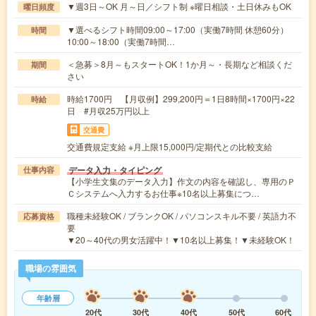
▼週3日～OK 月～日／シフト制 ※曜日相談・土日休みもOK
曜日頻度
▼選べるシフト時間09:00～17:00（実働7時間 休憩60分）
時間
10:00～18:00（実働7時間…
＜急募＞8月～もスタートOK！1か月～・長期など相談くだ
期間
さい
時給1700円 【月収例】299,200円＝1日8時間×1700円×22
時給
日 #月収25万円以上
交通費
交通費規定支給 ※月上限15,000円/定期代との比較支給
データ入力・タイピング
仕事内容
【小学生文集のデータ入力】作文の内容を確認し、専用のＰ
Ｃシステムへ入力するお仕事※10名以上募集につ…
職種未経験OK / ブランクOK / パソコンスキル不要 / 英語力不
応募資格
要
▼20～40代の男女活躍中！▼10名以上募集！▼未経験OK！
職場の雰囲気
年齢層
20代
30代
40代
50代
60代