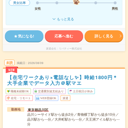
男女比率
女性
男性
もっと見る
気になる!
応募へ進む
詳しく見る
派遣会社
リバティー株式会社
未読
掲載日
2026/08/09
NEW
【在宅ワークあり×電話なし✨】時給1800円＊
大手企業でデータ入力＠駅マエ
職種未経験OK
交通費別途支給あり
土日祝日が休み
在宅・リモート
WEB登録OK
派遣
東京都品川区
勤務地
品川シーサイド駅から徒歩2分／青物横丁駅から徒歩10分／
品川駅から---分／大井町駅から---分／天王洲アイル駅から---
分