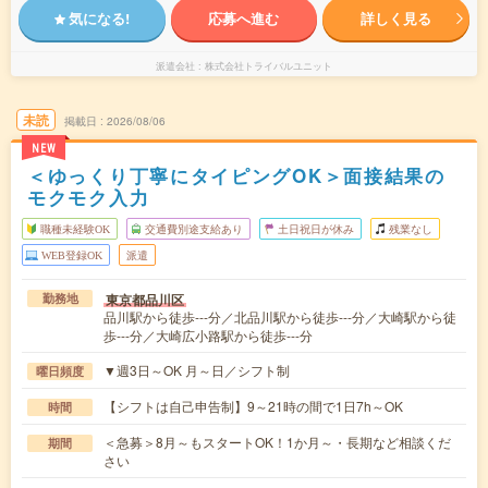
気になる!
応募へ進む
詳しく見る
派遣会社
株式会社トライバルユニット
未読
掲載日
2026/08/06
NEW
＜ゆっくり丁寧にタイピングOK＞面接結果の
モクモク入力
職種未経験OK
交通費別途支給あり
土日祝日が休み
残業なし
WEB登録OK
派遣
東京都品川区
勤務地
品川駅から徒歩---分／北品川駅から徒歩---分／大崎駅から徒
歩---分／大崎広小路駅から徒歩---分
▼週3日～OK 月～日／シフト制
曜日頻度
【シフトは自己申告制】9～21時の間で1日7h～OK
時間
＜急募＞8月～もスタートOK！1か月～・長期など相談くだ
期間
さい