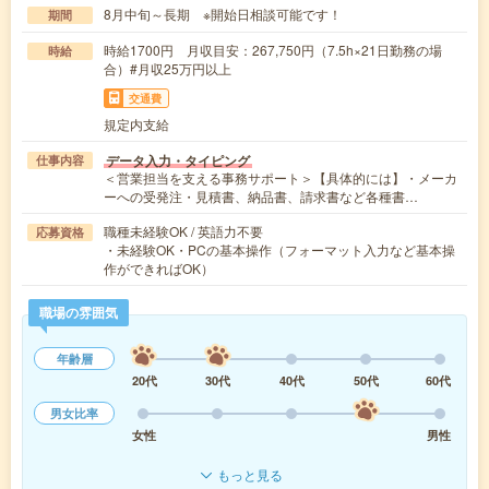
8月中旬～長期 ※開始日相談可能です！
期間
時給1700円 月収目安：267,750円（7.5h×21日勤務の場
時給
合）#月収25万円以上
交通費
規定内支給
データ入力・タイピング
仕事内容
＜営業担当を支える事務サポート＞【具体的には】・メーカ
ーへの受発注・見積書、納品書、請求書など各種書…
職種未経験OK / 英語力不要
応募資格
・未経験OK・PCの基本操作（フォーマット入力など基本操
作ができればOK）
職場の雰囲気
年齢層
20代
30代
40代
50代
60代
男女比率
女性
男性
もっと見る