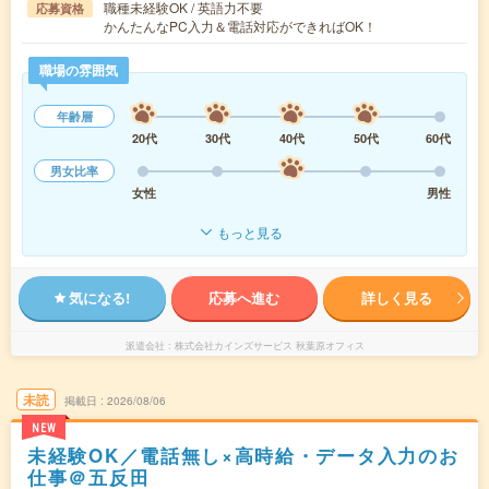
職種未経験OK / 英語力不要
応募資格
かんたんなPC入力＆電話対応ができればOK！
職場の雰囲気
年齢層
20代
30代
40代
50代
60代
男女比率
女性
男性
もっと見る
気になる!
応募へ進む
詳しく見る
派遣会社
株式会社カインズサービス 秋葉原オフィス
未読
掲載日
2026/08/06
NEW
未経験OK／電話無し×高時給・データ入力のお
仕事＠五反田