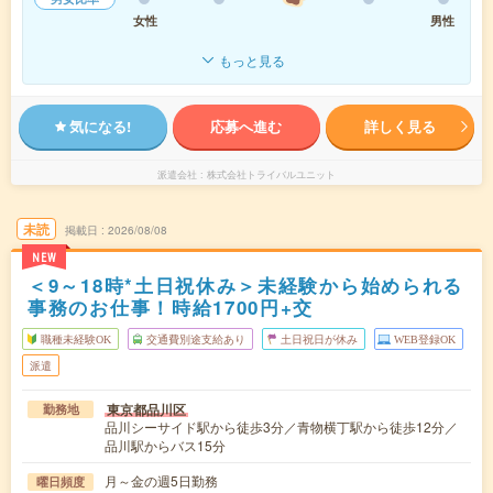
女性
男性
もっと見る
気になる!
応募へ進む
詳しく見る
派遣会社
株式会社トライバルユニット
未読
掲載日
2026/08/08
NEW
＜9～18時*土日祝休み＞未経験から始められる
事務のお仕事！時給1700円+交
職種未経験OK
交通費別途支給あり
土日祝日が休み
WEB登録OK
派遣
東京都品川区
勤務地
品川シーサイド駅から徒歩3分／青物横丁駅から徒歩12分／
品川駅からバス15分
月～金の週5日勤務
曜日頻度