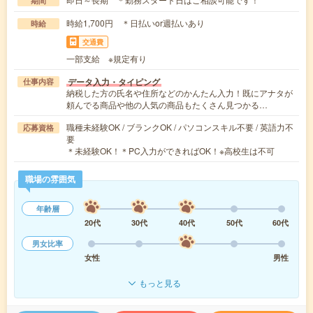
期間
時給1,700円 ＊日払いor週払いあり
時給
交通費
一部支給 ※規定有り
データ入力・タイピング
仕事内容
納税した方の氏名や住所などのかんたん入力！既にアナタが
頼んでる商品や他の人気の商品もたくさん見つかる…
職種未経験OK / ブランクOK / パソコンスキル不要 / 英語力不
応募資格
要
＊未経験OK！＊PC入力ができればOK！※高校生は不可
職場の雰囲気
年齢層
20代
30代
40代
50代
60代
男女比率
女性
男性
もっと見る