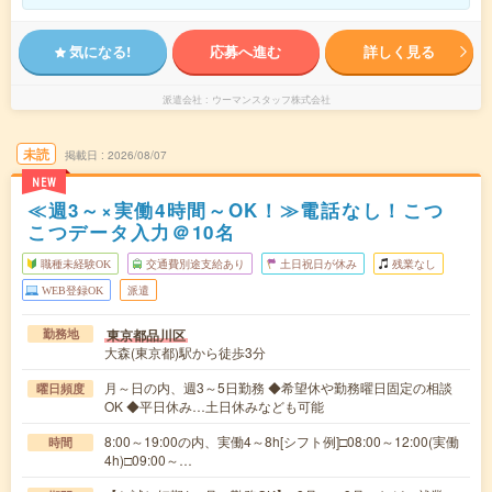
気になる!
応募へ進む
詳しく見る
派遣会社
ウーマンスタッフ株式会社
未読
掲載日
2026/08/07
NEW
≪週3～×実働4時間～OK！≫電話なし！こつ
こつデータ入力＠10名
職種未経験OK
交通費別途支給あり
土日祝日が休み
残業なし
WEB登録OK
派遣
東京都品川区
勤務地
大森(東京都)駅から徒歩3分
月～日の内、週3～5日勤務 ◆希望休や勤務曜日固定の相談
曜日頻度
OK ◆平日休み…土日休みなども可能
8:00～19:00の内、実働4～8h[シフト例]□08:00～12:00(実働
時間
4h)□09:00～…