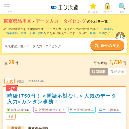
メニュー
気になる!
ログイン
検索
東京都品川区
×
データ入力・タイピング
のお仕事一覧
品川区の派遣のお仕事情報です。データ入力・タイピングのお仕事の他に、
一般事務
、
営業事務
、
総務・人事・労務
などを取り揃えています。さらに、
短期
・
単発
などの
期間や、
職種未経験OK
などのこだわり条件で絞り込んでいただけます。職種辞典：
デ
ータ入力・タイピングのお仕事とは？とは？
条件の変更
東京都品川区 / データ入力・タイピング
29
1,734
全
件
平均時給:
円
時給順
新着順
未読
掲載日
2026/08/09
NEW
時給1750円！＜電話応対なし＞人気のデータ
入力×カンタン事務！
職種未経験OK
交通費別途支給あり
土日祝日が休み
WEB登録OK
派遣
東京都品川区
勤務地