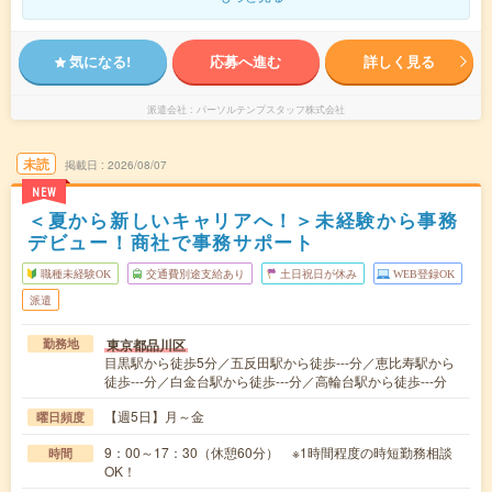
気になる!
応募へ進む
詳しく見る
派遣会社
パーソルテンプスタッフ株式会社
未読
掲載日
2026/08/07
NEW
＜夏から新しいキャリアへ！＞未経験から事務
デビュー！商社で事務サポート
職種未経験OK
交通費別途支給あり
土日祝日が休み
WEB登録OK
派遣
東京都品川区
勤務地
目黒駅から徒歩5分／五反田駅から徒歩---分／恵比寿駅から
徒歩---分／白金台駅から徒歩---分／高輪台駅から徒歩---分
【週5日】月～金
曜日頻度
9：00～17：30（休憩60分） ※1時間程度の時短勤務相談
時間
OK！