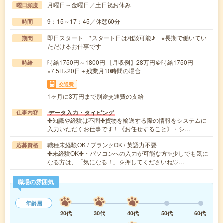
月曜日～金曜日／土日祝お休み
曜日頻度
9：15～17：45／休憩60分
時間
即日スタート *スタート日は相談可能♪ ※長期で働いてい
期間
ただけるお仕事です
時給1750円～1800円 【月収例】28万円＠時給1750円
時給
×7.5H×20日＋残業月10時間の場合
交通費
1ヶ月に3万円まで別途交通費の支給
データ入力・タイピング
仕事内容
✤知識や経験は不問✤貨物を輸送する際の情報をシステムに
入力いただくお仕事です！《お任せすること》・シ…
職種未経験OK / ブランクOK / 英語力不要
応募資格
✤未経験OK✤・パソコンへの入力が可能な方✨少しでも気に
なる方は、「気になる！」を押してくださいね♡…
職場の雰囲気
年齢層
20代
30代
40代
50代
60代