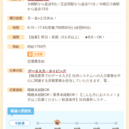
大崎駅から徒歩9分／五反田駅から徒歩11分／大崎広小路駅
から徒歩13分
月～金※土日休み！
曜日頻度
9:15～17:45(実働:7時間30分) (休憩60分)
時間
【急募】即日～長期（3カ月以上） ★8月～OK！
期間
時給1750円
時給
交通費
交通費支給
データ入力・タイピング
仕事内容
【物流業界でのデータ入力】社内システムへの入力業務を中
心に関連する庶務業務を担当していただきます。電…
職種未経験OK
応募資格
職種未経験OK！業界未経験OK！【こんな方におススメ！ま
ずはご応募ください／歓迎条件】社内基幹システ…
職場の雰囲気
年齢層
20代
30代
40代
50代
60代