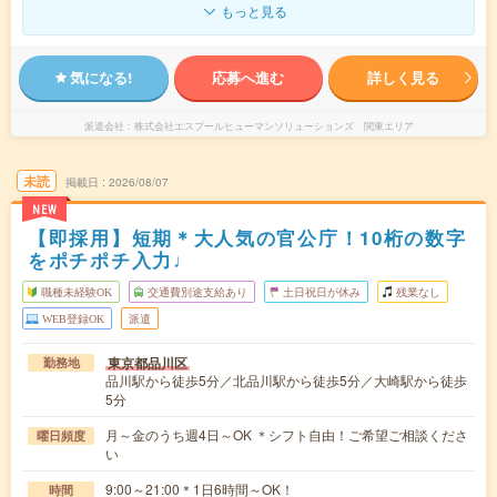
もっと見る
気になる!
応募へ進む
詳しく見る
派遣会社
株式会社エスプールヒューマンソリューションズ 関東エリア
未読
掲載日
2026/08/07
NEW
【即採用】短期＊大人気の官公庁！10桁の数字
をポチポチ入力♩
職種未経験OK
交通費別途支給あり
土日祝日が休み
残業なし
WEB登録OK
派遣
東京都品川区
勤務地
品川駅から徒歩5分／北品川駅から徒歩5分／大崎駅から徒歩
5分
月～金のうち週4日～OK ＊シフト自由！ご希望ご相談くださ
曜日頻度
い
9:00～21:00＊1日6時間～OK！
時間