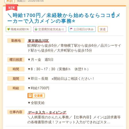
未読
掲載日
2026/08/06
NEW
＼時給1700円／未経験から始めるならココ☝メ
ーカーで入力メインの事務⭐
職種未経験OK
交通費別途支給あり
土日祝日が休み
派遣
東京都品川区
勤務地
鮫洲駅から徒歩5分／青物横丁駅から徒歩6分／品川シーサイ
ド駅から徒歩6分／大井町駅から徒歩15分
▼月～金 週5日
曜日頻度
▼8：30～17：30（実働8ｈ 休憩1ｈ）
時間
▼即日～長期 ※開始日はご相談ください！
期間
▼時給1700円
時給
交通費
▼全額支給
データ入力・タイピング
仕事内容
＼人柄重視のかんたん事務／【仕事内容】メインは請求書等
の各種書類作成！フォーマット入力ができればスタ…