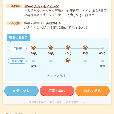
データ入力・タイピング
仕事内容
＼人柄重視のかんたん事務／【仕事内容】メインは請求書等
の各種書類作成！フォーマット入力ができればスタ…
職種未経験OK / 英語力不要
応募資格
かんたんなPC入力＆電話対応ができればOK！
職場の雰囲気
年齢層
20代
30代
40代
50代
60代
男女比率
女性
男性
もっと見る
気になる!
応募へ進む
詳しく見る
派遣会社
株式会社カインズサービス 秋葉原オフィス