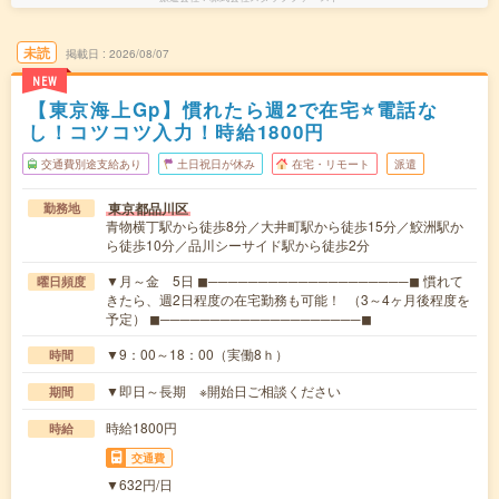
未読
掲載日
2026/08/07
NEW
【東京海上Gp】慣れたら週2で在宅⭐電話な
し！コツコツ入力！時給1800円
交通費別途支給あり
土日祝日が休み
在宅・リモート
派遣
東京都品川区
勤務地
青物横丁駅から徒歩8分／大井町駅から徒歩15分／鮫洲駅か
ら徒歩10分／品川シーサイド駅から徒歩2分
▼月～金 5日 ◼────────────────────◼ 慣れて
曜日頻度
きたら、週2日程度の在宅勤務も可能！ （3～4ヶ月後程度を
予定） ◼────────────────────◼
▼9：00～18：00（実働8ｈ）
時間
▼即日～長期 ※開始日ご相談ください
期間
時給1800円
時給
交通費
▼632円/日