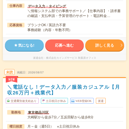
データ入力・タイピング
仕事内容
＼情報システム部での事務サポート／【仕事内容】・請求書
の確認・支払申請・予算管理のサポート・電話料金…
ブランクOK / 英語力不要
応募資格
事務経験（内容・年数不問）
気になる!
応募へ進む
詳しく見る
派遣会社
株式会社カインズサービス 秋葉原オフィス
未読
掲載日
2026/08/07
NEW
＼電話なし！データ入力／服装カジュアル【月
収26万円＋残業代】
交通費別途支給あり
土日祝日が休み
WEB登録OK
派遣
東京都品川区
勤務地
大崎駅から徒歩7分／五反田駅から徒歩8分
月～金（週5日） ※土日祝日休み
曜日頻度