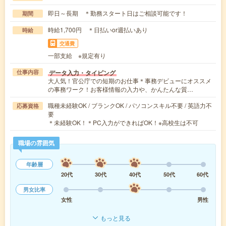
即日～長期 ＊勤務スタート日はご相談可能です！
期間
時給1,700円 ＊日払いor週払いあり
時給
交通費
一部支給 ※規定有り
データ入力・タイピング
仕事内容
大人気！官公庁での短期のお仕事＊事務デビューにオススメ
の事務ワーク！お客様情報の入力や、かんたんな質…
職種未経験OK / ブランクOK / パソコンスキル不要 / 英語力不
応募資格
要
＊未経験OK！＊PC入力ができればOK！※高校生は不可
職場の雰囲気
年齢層
20代
30代
40代
50代
60代
男女比率
女性
男性
もっと見る