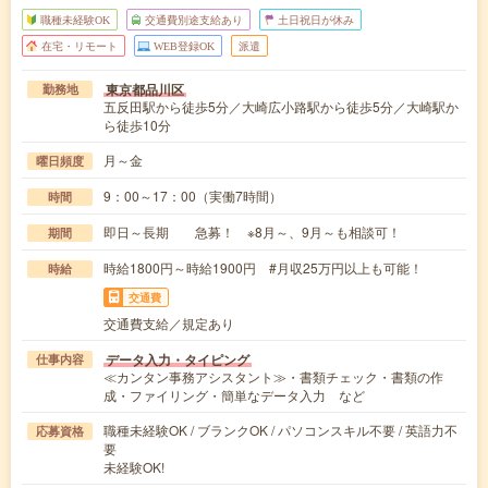
職種未経験OK
交通費別途支給あり
土日祝日が休み
在宅・リモート
WEB登録OK
派遣
東京都品川区
勤務地
五反田駅から徒歩5分／大崎広小路駅から徒歩5分／大崎駅か
ら徒歩10分
月～金
曜日頻度
9：00～17：00（実働7時間）
時間
即日～長期 急募！ ※8月～、9月～も相談可！
期間
時給1800円～時給1900円 #月収25万円以上も可能！
時給
交通費
交通費支給／規定あり
データ入力・タイピング
仕事内容
≪カンタン事務アシスタント≫・書類チェック・書類の作
成・ファイリング・簡単なデータ入力 など
職種未経験OK / ブランクOK / パソコンスキル不要 / 英語力不
応募資格
要
未経験OK!