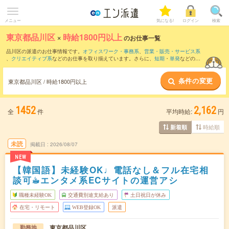
メニュー
気になる!
ログイン
検索
東京都品川区
×
時給1800円以上
のお仕事一覧
品川区の派遣のお仕事情報です。
オフィスワーク・事務系
、
営業・販売・サービス系
、
クリエイティブ系
などのお仕事を取り揃えています。さらに、
短期
・
単発
などの期
間や、
職種未経験OK
などのこだわり条件で絞り込んでいただけます。
条件の変更
東京都品川区 / 時給1800円以上
1452
2,162
全
件
平均時給:
円
時給順
新着順
未読
掲載日
2026/08/07
NEW
【韓国語】未経験OK♩電話なし＆フル在宅相
談可☕︎エンタメ系ECサイトの運営アシ
職種未経験OK
交通費別途支給あり
土日祝日が休み
在宅・リモート
WEB登録OK
派遣
東京都品川区
勤務地