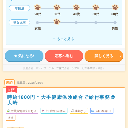
年齢層
20代
30代
40代
50代
60代
男女比率
女性
男性
もっと見る
気になる!
応募へ進む
詳しく見る
派遣会社
マンパワーグループ株式会社 ケアサービス事業部（保育）
未読
掲載日
2026/08/07
NEW
時給1800円＊大手健康保険組合で給付事務＠
大崎
交通費別途支給あり
土日祝日が休み
残業なし
WEB登録OK
派遣