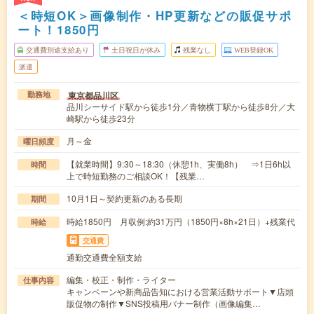
＜時短OK＞画像制作・HP更新などの販促サポ
ート！1850円
交通費別途支給あり
土日祝日が休み
残業なし
WEB登録OK
派遣
東京都品川区
勤務地
品川シーサイド駅から徒歩1分／青物横丁駅から徒歩8分／大
崎駅から徒歩23分
月～金
曜日頻度
【就業時間】9:30～18:30（休憩1h、実働8h） ⇒1日6h以
時間
上で時短勤務のご相談OK！【残業…
10月1日～契約更新のある長期
期間
時給1850円 月収例:約31万円（1850円×8h×21日）+残業代
時給
交通費
通勤交通費全額支給
編集・校正・制作・ライター
仕事内容
キャンペーンや新商品告知における営業活動サポート▼店頭
販促物の制作▼SNS投稿用バナー制作（画像編集…