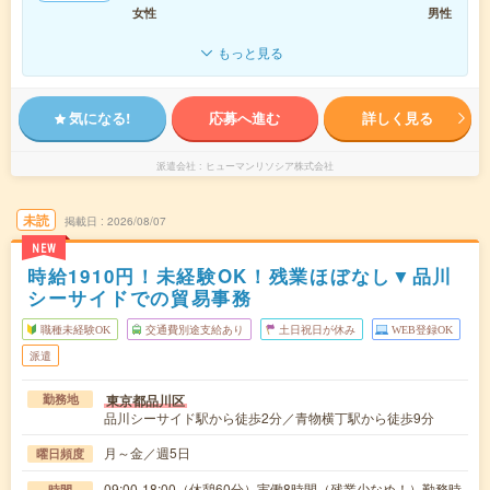
女性
男性
もっと見る
気になる!
応募へ進む
詳しく見る
派遣会社
ヒューマンリソシア株式会社
未読
掲載日
2026/08/07
NEW
時給1910円！未経験OK！残業ほぼなし▼品川
シーサイドでの貿易事務
職種未経験OK
交通費別途支給あり
土日祝日が休み
WEB登録OK
派遣
東京都品川区
勤務地
品川シーサイド駅から徒歩2分／青物横丁駅から徒歩9分
月～金／週5日
曜日頻度
09:00-18:00（休憩60分）実働8時間（残業少なめ！）勤務時
時間