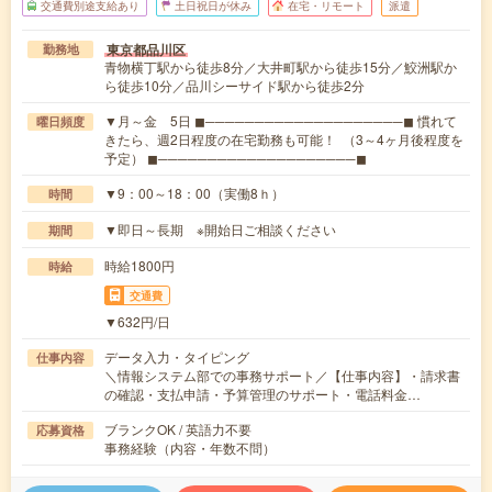
交通費別途支給あり
土日祝日が休み
在宅・リモート
派遣
東京都品川区
勤務地
青物横丁駅から徒歩8分／大井町駅から徒歩15分／鮫洲駅か
ら徒歩10分／品川シーサイド駅から徒歩2分
▼月～金 5日 ◼────────────────────◼ 慣れて
曜日頻度
きたら、週2日程度の在宅勤務も可能！ （3～4ヶ月後程度を
予定） ◼────────────────────◼
▼9：00～18：00（実働8ｈ）
時間
▼即日～長期 ※開始日ご相談ください
期間
時給1800円
時給
交通費
▼632円/日
データ入力・タイピング
仕事内容
＼情報システム部での事務サポート／【仕事内容】・請求書
の確認・支払申請・予算管理のサポート・電話料金…
ブランクOK / 英語力不要
応募資格
事務経験（内容・年数不問）