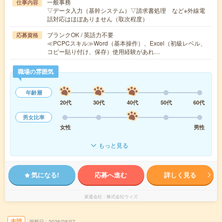
一般事務
仕事内容
▽データ入力（基幹システム）▽請求書処理 など※外線電
話対応はほぼありません（取次程度）
ブランクOK / 英語力不要
応募資格
≪PCPCスキル≫Word（基本操作）、Excel（初級レベル、
コピー貼り付け、保存）使用経験があれ…
職場の雰囲気
年齢層
20代
30代
40代
50代
60代
男女比率
女性
男性
もっと見る
気になる!
応募へ進む
詳しく見る
派遣会社
株式会社ウィズ
未読
掲載日
2026/08/07