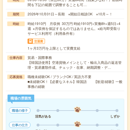
間を下記の範囲で調整することも可…
2026年10月01日～長期 ※開始日相談OK ※10月～！
期間
時給1910円 月収例 30万円 時給1910円×実働8h×週5日×4
時給
週 ※月収例を保証するものではありません。※給与即受取り
サービス利用可（利用条件有）
交通費
1ヶ月3万円を上限として実費支給
貿易・国際事務
仕事内容
【韓国語使用】空港貨物メインとして・輸出入商品の返送管
理・貿易書類作成、チェック・在庫、納期調整・デ…
職種未経験OK / ブランクOK / 英語力不要
応募資格
■未経験OK！【必要なスキル】韓国語 【歓迎/経験】一般
事務の経験
職場の雰囲気
職場の様子
活気がある
しずか
仕事の仕方