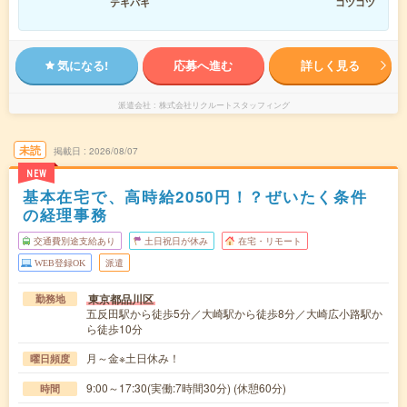
テキパキ
コツコツ
気になる!
応募へ進む
詳しく見る
派遣会社
株式会社リクルートスタッフィング
未読
掲載日
2026/08/07
NEW
基本在宅で、高時給2050円！？ぜいたく条件
の経理事務
交通費別途支給あり
土日祝日が休み
在宅・リモート
WEB登録OK
派遣
東京都品川区
勤務地
五反田駅から徒歩5分／大崎駅から徒歩8分／大崎広小路駅か
ら徒歩10分
月～金※土日休み！
曜日頻度
9:00～17:30(実働:7時間30分) (休憩60分)
時間