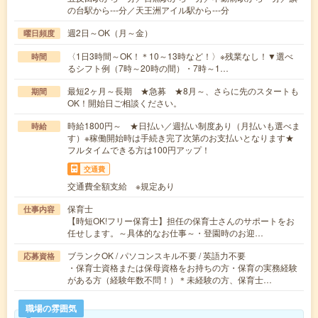
の台駅から---分／天王洲アイル駅から---分
週2日～OK（月～金）
曜日頻度
〈1日3時間～OK！＊10～13時など！〉※残業なし！▼選べ
時間
るシフト例（7時～20時の間）・7時～1…
最短2ヶ月～長期 ★急募 ★8月～、さらに先のスタートも
期間
OK！開始日ご相談ください。
時給1800円～ ★日払い／週払い制度あり（月払いも選べま
時給
す）※稼働開始時は手続き完了次第のお支払いとなります★
フルタイムできる方は100円アップ！
交通費
交通費全額支給 ※規定あり
保育士
仕事内容
【時短OK!フリー保育士】担任の保育士さんのサポートをお
任せします。～具体的なお仕事～・登園時のお迎…
ブランクOK / パソコンスキル不要 / 英語力不要
応募資格
・保育士資格または保母資格をお持ちの方・保育の実務経験
がある方（経験年数不問！）＊未経験の方、保育士…
職場の雰囲気