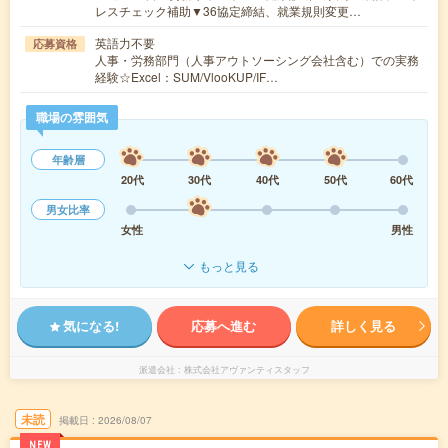
レスチェック補助▼36協定締結、就業規則変更…
英語力不要
応募資格
人事・労務部門（人事アウトソーシング会社含む）での実務
経験☆Excel：SUM/VlooKUP/IF…
職場の雰囲気
年齢層
20代
30代
40代
50代
60代
男女比率
女性
男性
もっと見る
気になる!
応募へ進む
詳しく見る
派遣会社
株式会社アヴァンティスタッフ
未読
掲載日
2026/08/07
NEW