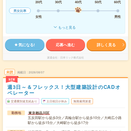
20代
30代
40代
50代
60代
男女比率
女性
男性
もっと見る
気になる!
応募へ進む
詳しく見る
派遣会社
日本リック株式会社
未読
掲載日
2026/08/07
NEW
週3日～＆フレックス！大型建築設計のCADオ
ペレーター
交通費別途支給あり
土日祝日が休み
無期雇用派遣
東京都品川区
勤務地
五反田駅から徒歩3分／高輪台駅から徒歩10分／大崎広小路
駅から徒歩15分／大崎駅から徒歩17分