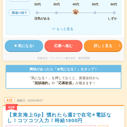
20代
30代
40代
50代
60代
職場の様子
活気がある
しずか
もっと見る
気になる!
応募へ進む
詳しく見る
派遣会社
ランスタッド株式会社 第2営業部
興味があったら「★気になる！」をタップ！
「気になる！」を押しておくと、派遣会社から
「面談確約」
や
「応募歓迎」
が届きます！
未読
掲載日
2026/08/07
NEW
【東京海上Gp】慣れたら週2で在宅⭐電話な
し！コツコツ入力！時給1800円