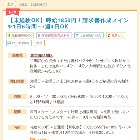
未読
掲載日
2026/08/07
NEW
【未経験OK】時給1850円！請求書作成メイン
✨1日6時間～/週4日OK
職種未経験OK
交通費別途支給あり
土日祝日が休み
残業なし
WEB登録OK
派遣
東京都品川区
勤務地
品川駅から徒歩（または無料バス4分）14分／五反田駅から
徒歩（または無料バス4分）14分／大崎駅から徒歩10分／北
品川駅から徒歩9分
月曜日～金曜日／土日祝お休み ※週4日をご希望の方も相談
曜日頻度
OK
9：00～17：30／休憩70分※9:00～16:00や10:00～17:00な
時間
ど1日6時間より相談…
即日スタート／スタート時期は相談可能 ※長期で働いてい
期間
ただけるお仕事です ※8月～、9月～も相談可能
時給1850円＋交通費【月収例】30万3,659円＠1850円×7.34
時給
時間×21日＋残業月10時間の場合 #月収30万以上