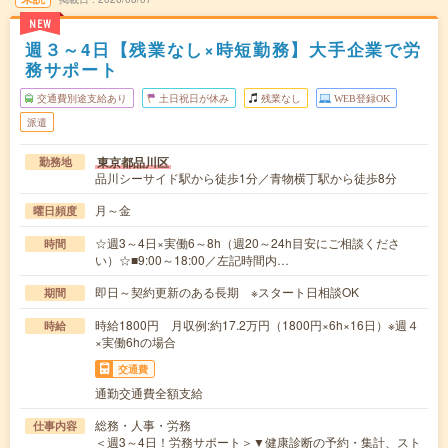
NEW
週３～4日【残業なし×時短勤務】大手企業で労
務サポート
交通費別途支給あり
土日祝日が休み
残業なし
WEB登録OK
派遣
東京都品川区
勤務地
品川シーサイド駅から徒歩1分／青物横丁駅から徒歩8分
月～金
曜日頻度
☆週3～4日×実働6～8h（週20～24h目安にご相談くださ
時間
い）☆■9:00～18:00／左記時間内…
即日～契約更新のある長期 ※スタート日相談OK
期間
時給1800円 月収例:約17.2万円（1800円×6h×16日）※週４
時給
×実働6hの場合
交通費
通勤交通費全額支給
総務・人事・労務
仕事内容
＜週3～4日！労務サポート＞▼健康診断の予約・集計、スト