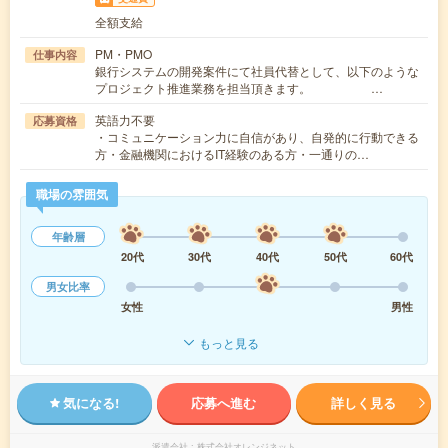
全額支給
PM・PMO
仕事内容
銀行システムの開発案件にて社員代替として、以下のような
プロジェクト推進業務を担当頂きます。 …
英語力不要
応募資格
・コミュニケーション力に自信があり、自発的に行動できる
方・金融機関におけるIT経験のある方・一通りの…
職場の雰囲気
年齢層
20代
30代
40代
50代
60代
男女比率
女性
男性
もっと見る
気になる!
応募へ進む
詳しく見る
派遣会社
株式会社オレンジネット