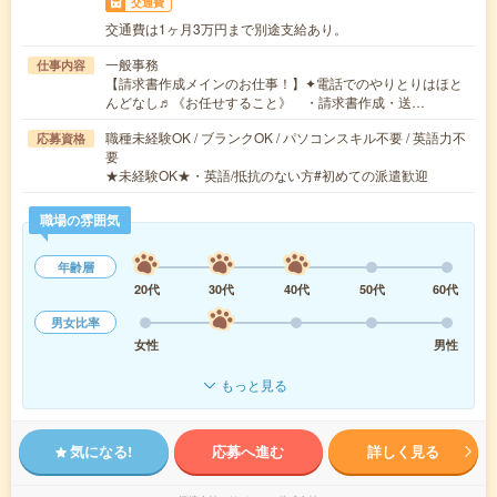
交通費
交通費は1ヶ月3万円まで別途支給あり。
一般事務
仕事内容
【請求書作成メインのお仕事！】✦電話でのやりとりはほと
んどなし♬《お任せすること》 ・請求書作成・送…
職種未経験OK / ブランクOK / パソコンスキル不要 / 英語力不
応募資格
要
★未経験OK★・英語/抵抗のない方#初めての派遣歓迎
職場の雰囲気
年齢層
20代
30代
40代
50代
60代
男女比率
女性
男性
もっと見る
気になる!
応募へ進む
詳しく見る