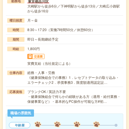
東京都品川区
勤務地
大崎駅から徒歩6分／下神明駅から徒歩13分／大崎広小路駅
から徒歩16分
月～金
曜日頻度
8:30～17:20（実働7時間50分／休憩60分）
時間
即日～長期継続予定
期間
1,800円
時給
交通費
実費支給（当社規定による）
総務・人事・労務
仕事内容
《健康保険組合での事務》1．レセプトデータの取り込み・
エラーチェック2．求償事務3．限度額適用認定証…
ブランクOK / 英語力不要
応募資格
・健康保険組合で何らかの経験がある方（適用・給付業務・
保健事業など）・基本的なPC操作が可能な方#初…
職場の雰囲気
年齢層