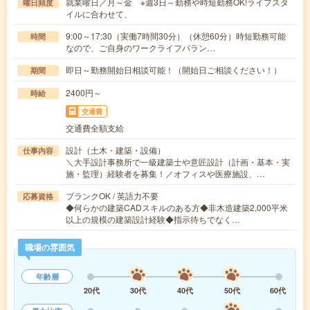
就業曜日／月～金 ※週3日～勤務や時短勤務OK!ライフスタ
曜日頻度
イルに合わせて、
9:00～17:30（実働7時間30分）（休憩60分）時短勤務可能
時間
なので、ご自身のワークライフバラン…
即日～勤務開始日相談可能！（開始日ご相談ください！）
期間
2400円～
時給
交通費
交通費全額支給
設計（土木・建築・設備）
仕事内容
＼大手設計事務所で一級建築士や意匠設計（計画・基本・実
施・監理）経験者を募集！／オフィスや医療施設、…
ブランクOK / 英語力不要
応募資格
◆何らかの建築CADスキルのある方◆非木造建築2,000平米
以上の規模の建築設計経験◆指示待ちでなく…
職場の雰囲気
年齢層
20代
30代
40代
50代
60代