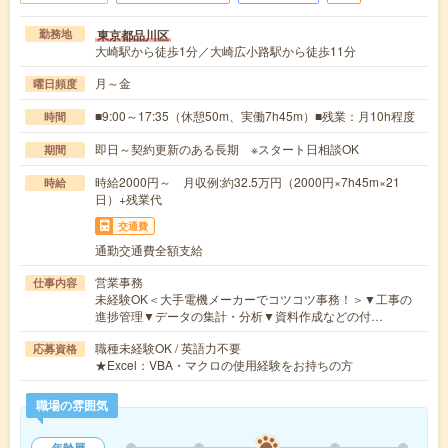
東京都品川区
勤務地
大崎駅から徒歩1分／大崎広小路駅から徒歩11分
月～金
曜日頻度
■9:00～17:35（休憩50m、実働7h45m）■残業：月10h程度
時間
即日～契約更新のある長期 ※スタート日相談OK
期間
時給2000円～ 月収例:約32.5万円（2000円×7h45m×21
時給
日）+残業代
交通費
通勤交通費全額支給
営業事務
仕事内容
未経験OK＜大手電機メーカーでコツコツ事務！＞▼工事の
進捗管理▼データの集計・分析▼資料作成などの付…
職種未経験OK / 英語力不要
応募資格
★Excel：VBA・マクロの使用経験をお持ちの方
職場の雰囲気
年齢層