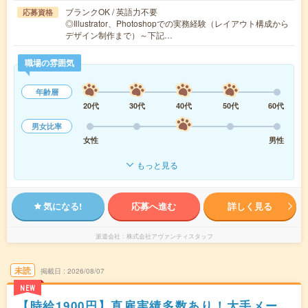
ブランクOK / 英語力不要
応募資格
◎Illustrator、Photoshopでの実務経験（レイアウト構成から
デザイン制作まで）～下記…
職場の雰囲気
年齢層
20代
30代
40代
50代
60代
男女比率
女性
男性
もっと見る
気になる!
応募へ進む
詳しく見る
派遣会社
株式会社アヴァンティスタッフ
未読
掲載日
2026/08/07
NEW
【時給1900円】直雇実績多数あり！大手メー