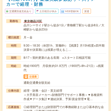
カーで経理・財務
交通費別途支給あり
土日祝日が休み
WEB登録OK
派遣
東京都品川区
勤務地
品川シーサイド駅から徒歩1分／青物横丁駅から徒歩8分／大
崎駅から徒歩23分
月～金
曜日頻度
9:30～18:30（休憩1h、実働8h）【残業】月15h程度※四半期
時間
決算や決算期には残業が増えるこ…
8/17～契約更新のある長期 ※スタート日相談可能
期間
時給1900円 月収例:約31.9万円（1900円×8h×21日）+残業
時給
代
交通費
通勤交通費全額支給
経理・財務・会計・英文経理
仕事内容
＜大手美容メーカー×財務部門でサポート事務＞▼各種資料
作成▼データ集計▼連結決算、予算/資金管理▼電…
◎経理部門または財部部門での事務経験または◎基本的な会
応募資格
計知識（日商簿記2級程度）