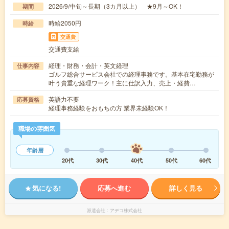
2026/9/中旬～長期（3カ月以上） ★9月～OK！
期間
時給2050円
時給
交通費
交通費支給
経理・財務・会計・英文経理
仕事内容
ゴルフ総合サービス会社での経理事務です。基本在宅勤務が
叶う貴重な経理ワーク！主に仕訳入力、売上・経費…
英語力不要
応募資格
経理事務経験をおもちの方 業界未経験OK！
職場の雰囲気
年齢層
20代
30代
40代
50代
60代
気になる!
応募へ進む
詳しく見る
派遣会社
アデコ株式会社