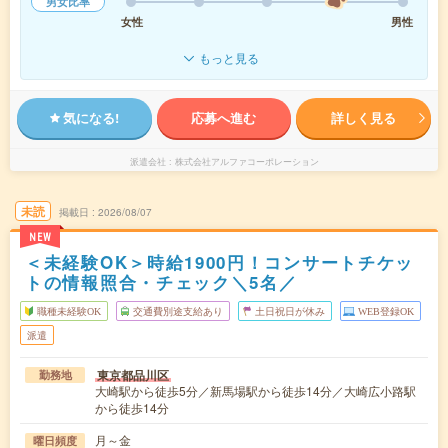
男女比率
女性
男性
もっと見る
気になる!
応募へ進む
詳しく見る
派遣会社
株式会社アルファコーポレーション
未読
掲載日
2026/08/07
NEW
＜未経験OK＞時給1900円！コンサートチケッ
トの情報照合・チェック＼5名／
職種未経験OK
交通費別途支給あり
土日祝日が休み
WEB登録OK
派遣
東京都品川区
勤務地
大崎駅から徒歩5分／新馬場駅から徒歩14分／大崎広小路駅
から徒歩14分
月～金
曜日頻度