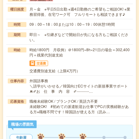
月～金 ※平日5日出勤 ※週4日勤務のご希望もご相談OK! ※業
曜日頻度
務習得後、在宅ワーク可 フルリモートも相談できます♪
09：00～18：00または10：00～19：00休憩1時間
時間
即日～ ※引継ぎなどで開始日が先になる方もご相談くださ
期間
い。
時給1800円 月収例）＠1800円×8h×21日の場合＝302,400
時給
円＋残業代別途支給
交通費
交通費別途支給（上限4万円）
外国語事務
仕事内容
＼語学がいかせる／韓国向けECサイトの新規事業サポート
ꔚ✐お 仕 事 内 容 ✐----------…
職種未経験OK / ブランクOK / 英語力不要
応募資格
未経験OK! #初めての派遣歓迎お仕事でPCの実務経験があ
る方※職種不問です！韓国語が使える方（読み…
職場の雰囲気
年齢層