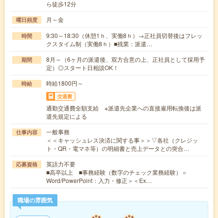
ら徒歩12分
月～金
曜日頻度
9:30～18:30（休憩1ｈ、実働8ｈ）→正社員切替後はフレッ
時間
クスタイム制（実働8ｈ）■残業：派遣…
8月～（6ヶ月の派遣後、双方合意の上、正社員として採用予
期間
定）◎スタート日相談OK！
時給1800円～
時給
交通費
通勤交通費全額支給 ※派遣先企業への直接雇用転換後は派
遣先規定による
一般事務
仕事内容
＜＜キャッシュレス決済に関する事＞＞▽各社（クレジッ
ト・QR・電マネ等）の明細書と売上データとの突合…
英語力不要
応募資格
■高卒以上 ■事務経験（数字のチェック業務経験）＜
Word/PowerPoint：入力・修正＞＜Ex…
職場の雰囲気