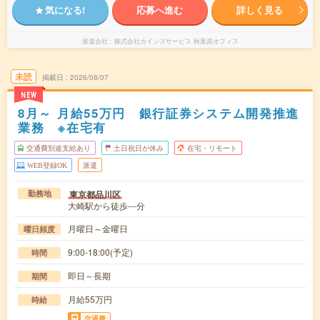
気になる!
応募へ進む
詳しく見る
派遣会社
株式会社カインズサービス 秋葉原オフィス
未読
掲載日
2026/08/07
NEW
8月～ 月給55万円 銀行証券システム開発推進
業務 ※在宅有
交通費別途支給あり
土日祝日が休み
在宅・リモート
WEB登録OK
派遣
東京都品川区
勤務地
大崎駅から徒歩---分
月曜日～金曜日
曜日頻度
9:00-18:00(予定)
時間
即日～長期
期間
月給55万円
時給
交通費