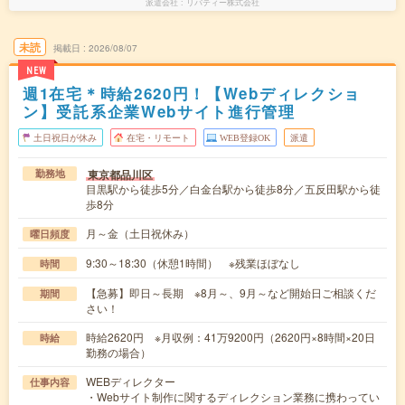
派遣会社
リバティー株式会社
未読
掲載日
2026/08/07
NEW
週1在宅＊時給2620円！【Webディレクショ
ン】受託系企業Webサイト進行管理
土日祝日が休み
在宅・リモート
WEB登録OK
派遣
東京都品川区
勤務地
目黒駅から徒歩5分／白金台駅から徒歩8分／五反田駅から徒
歩8分
月～金（土日祝休み）
曜日頻度
9:30～18:30（休憩1時間） ※残業ほぼなし
時間
【急募】即日～長期 ※8月～、9月～など開始日ご相談くだ
期間
さい！
時給2620円 ※月収例：41万9200円（2620円×8時間×20日
時給
勤務の場合）
WEBディレクター
仕事内容
・Webサイト制作に関するディレクション業務に携わってい