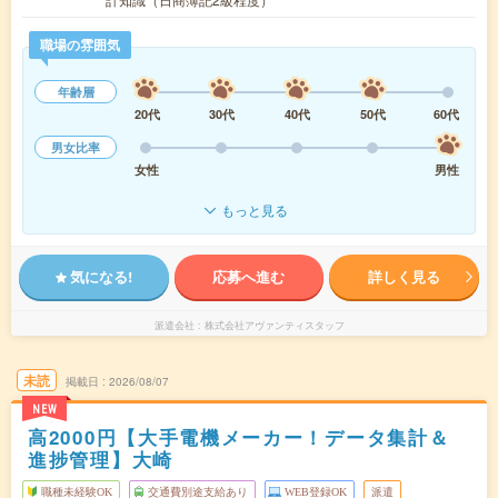
職場の雰囲気
年齢層
20代
30代
40代
50代
60代
男女比率
女性
男性
もっと見る
気になる!
応募へ進む
詳しく見る
派遣会社
株式会社アヴァンティスタッフ
未読
掲載日
2026/08/07
NEW
高2000円【大手電機メーカー！データ集計＆
進捗管理】大崎
職種未経験OK
交通費別途支給あり
WEB登録OK
派遣