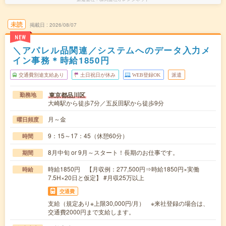
未読
掲載日
2026/08/07
NEW
＼アパレル品関連／システムへのデータ入力メ
イン事務＊時給1850円
交通費別途支給あり
土日祝日が休み
WEB登録OK
派遣
東京都品川区
勤務地
大崎駅から徒歩7分／五反田駅から徒歩9分
月～金
曜日頻度
9：15～17：45（休憩60分）
時間
8月中旬 or 9月～スタート！長期のお仕事です。
期間
時給1850円 【月収例：277,500円⇒時給1850円×実働
時給
7.5H×20日と仮定】 #月収25万以上
交通費
支給（規定あり※上限30,000円/月） ※来社登録の場合は、
交通費2000円まで支給します。