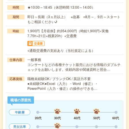
★10:00～18:45（休憩時間 13:00～14:00）
時間
即日～長期（3ヵ月以上） ※急募 ○8月～、9月～スタート
期間
もご相談ください♪
1,900円【月収例】約354,000円（時給1,900円×実働
時給
7.75h×21日+残業20h）+交通費
交通費
○通勤交通費の支給あり（当社規定による）
一般事務
仕事内容
コンサートなどの各種チケット販売における情報のダブルチ
ェックをお願いします。依頼内容や関連資料と照合…
職種未経験OK / ブランクOK / 英語力不要
応募資格
●未経験OK●Excel（入力）・Word（修正）・
PowerPoint（入力・修正）の操作ができる…
職場の雰囲気
年齢層
20代
30代
40代
50代
60代
男女比率