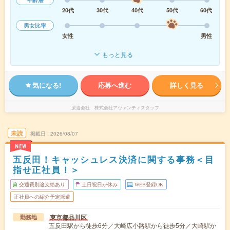
20代
30代
40代
50代
60代
男女比率
女性
男性
もっと見る
気になる!
応募へ進む
詳しく見る
派遣会社
株式会社アヴァンティスタッフ
未読
掲載日
2026/08/07
NEW
五反田！キャッシュレス決済に関する事務＜目
指せ正社員！＞
交通費別途支給あり
土日祝日が休み
WEB登録OK
正社員への紹介予定派遣
東京都品川区
勤務地
五反田駅から徒歩6分／大崎広小路駅から徒歩5分／大崎駅か