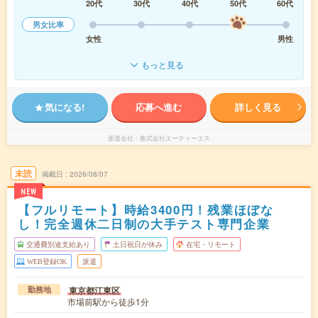
20代
30代
40代
50代
60代
男女比率
女性
男性
もっと見る
気になる!
応募へ進む
詳しく見る
派遣会社
株式会社エーティーエス
未読
掲載日
2026/08/07
NEW
【フルリモート】時給3400円！残業ほぼな
し！完全週休二日制の大手テスト専門企業
交通費別途支給あり
土日祝日が休み
在宅・リモート
WEB登録OK
派遣
東京都江東区
勤務地
市場前駅から徒歩1分