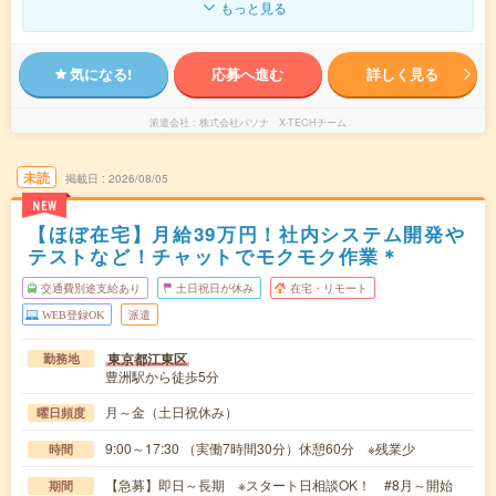
もっと見る
気になる!
応募へ進む
詳しく見る
派遣会社
株式会社パソナ X-TECHチーム
未読
掲載日
2026/08/05
NEW
【ほぼ在宅】月給39万円！社内システム開発や
テストなど！チャットでモクモク作業＊
交通費別途支給あり
土日祝日が休み
在宅・リモート
WEB登録OK
派遣
東京都江東区
勤務地
豊洲駅から徒歩5分
月～金（土日祝休み）
曜日頻度
9:00～17:30 （実働7時間30分）休憩60分 ※残業少
時間
【急募】即日～長期 ※スタート日相談OK！ #8月～開始
期間