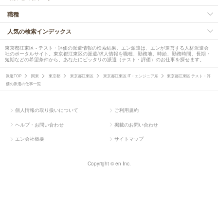
職種
人気の検索インデックス
東京都江東区 - テスト・評価の派遣情報の検索結果。エン派遣は、エンが運営する人材派遣会
社のポータルサイト。東京都江東区の派遣/求人情報を職種、勤務地、時給、勤務時間、長期・
短期などの希望条件から、あなたにピッタリの派遣（テスト・評価）のお仕事を探せます。
派遣TOP
関東
東京都
東京都江東区
東京都江東区 IT・エンジニア系
東京都江東区 テスト・評
価の派遣の仕事一覧
個人情報の取り扱いについて
ご利用規約
ヘルプ・お問い合わせ
掲載のお問い合わせ
エン会社概要
サイトマップ
Copyright © en Inc.