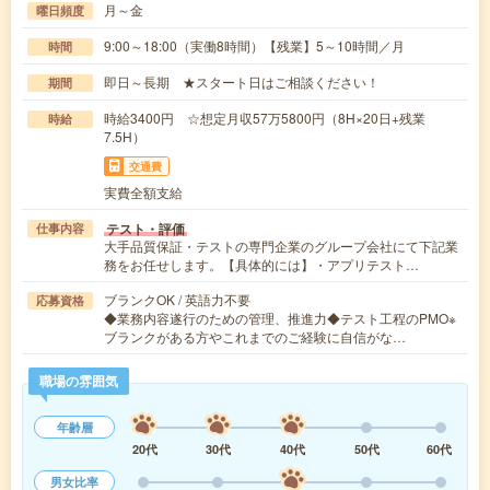
月～金
曜日頻度
9:00～18:00（実働8時間）【残業】5～10時間／月
時間
即日～長期 ★スタート日はご相談ください！
期間
時給3400円 ☆想定月収57万5800円（8H×20日+残業
時給
7.5H）
交通費
実費全額支給
テスト・評価
仕事内容
大手品質保証・テストの専門企業のグループ会社にて下記業
務をお任せします。【具体的には】・アプリテスト…
ブランクOK / 英語力不要
応募資格
◆業務内容遂行のための管理、推進力◆テスト工程のPMO※
ブランクがある方やこれまでのご経験に自信がな…
職場の雰囲気
年齢層
20代
30代
40代
50代
60代
男女比率