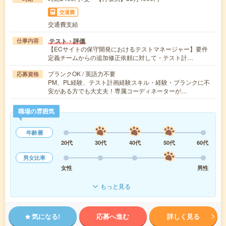
交通費
交通費支給
テスト・評価
仕事内容
【ECサイトの保守開発におけるテストマネージャー】要件
定義チームからの追加修正依頼に対して・テスト計…
ブランクOK / 英語力不要
応募資格
PM、PL経験、テスト計画経験スキル・経験・ブランクに不
安がある方でも大丈夫！専属コーディネーターが…
職場の雰囲気
年齢層
20代
30代
40代
50代
60代
男女比率
女性
男性
もっと見る
気になる!
応募へ進む
詳しく見る