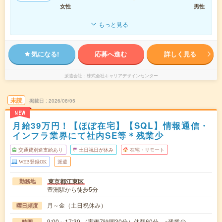
女性
男性
もっと見る
気になる!
応募へ進む
詳しく見る
派遣会社
株式会社キャリアデザインセンター
未読
掲載日
2026/08/05
NEW
月給39万円！【ほぼ在宅】【SQL】情報通信・
インフラ業界にて社内SE等＊残業少
交通費別途支給あり
土日祝日が休み
在宅・リモート
WEB登録OK
派遣
東京都江東区
勤務地
豊洲駅から徒歩5分
月～金（土日祝休み）
曜日頻度
9:00～17:30 （実働7時間30分）休憩60分 ※残業少
時間