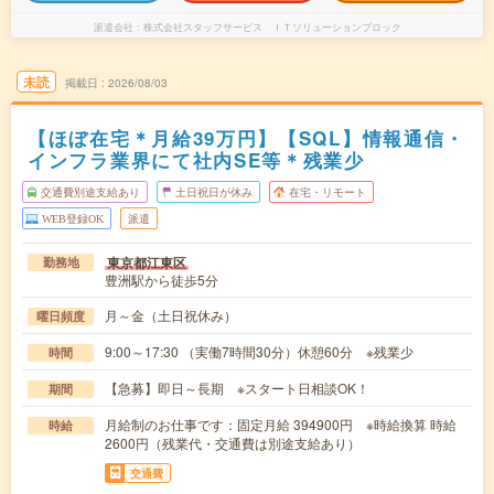
派遣会社
株式会社スタッフサービス ＩＴソリューションブロック
未読
掲載日
2026/08/03
【ほぼ在宅＊月給39万円】【SQL】情報通信・
インフラ業界にて社内SE等＊残業少
交通費別途支給あり
土日祝日が休み
在宅・リモート
WEB登録OK
派遣
東京都江東区
勤務地
豊洲駅から徒歩5分
月～金（土日祝休み）
曜日頻度
9:00～17:30 （実働7時間30分）休憩60分 ※残業少
時間
【急募】即日～長期 ※スタート日相談OK！
期間
月給制のお仕事です：固定月給 394900円 ※時給換算 時給
時給
2600円（残業代・交通費は別途支給あり）
交通費