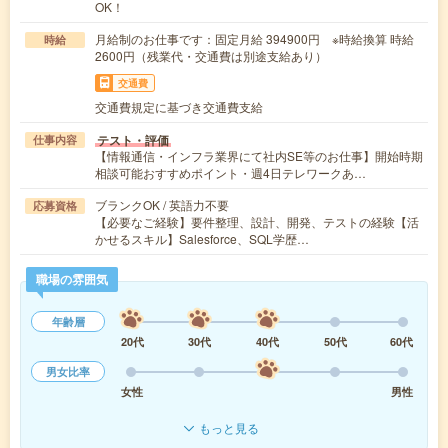
OK！
月給制のお仕事です：固定月給 394900円 ※時給換算 時給
時給
2600円（残業代・交通費は別途支給あり）
交通費
交通費規定に基づき交通費支給
テスト・評価
仕事内容
【情報通信・インフラ業界にて社内SE等のお仕事】開始時期
相談可能おすすめポイント・週4日テレワークあ…
ブランクOK / 英語力不要
応募資格
【必要なご経験】要件整理、設計、開発、テストの経験【活
かせるスキル】Salesforce、SQL学歴…
職場の雰囲気
年齢層
20代
30代
40代
50代
60代
男女比率
女性
男性
もっと見る