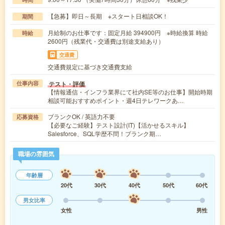
【急募】即日～長期 ※スタート日相談OK！
期間
月給制のお仕事です：固定月給 394900円 ※時給換算 時給
時給
2600円（残業代・交通費は別途支給あり）
交通費
交通費規定に基づき交通費支給
テスト・評価
仕事内容
【情報通信・インフラ業界にて社内SE等のお仕事】開始時期
相談可能おすすめポイント・週4日テレワークあ…
ブランクOK / 英語力不要
応募資格
【必要なご経験】テスト設計(IT)【活かせるスキル】
Salesforce、SQL学歴不問！ブランク期…
職場の雰囲気
年齢層
20代
30代
40代
50代
60代
男女比率
女性
男性