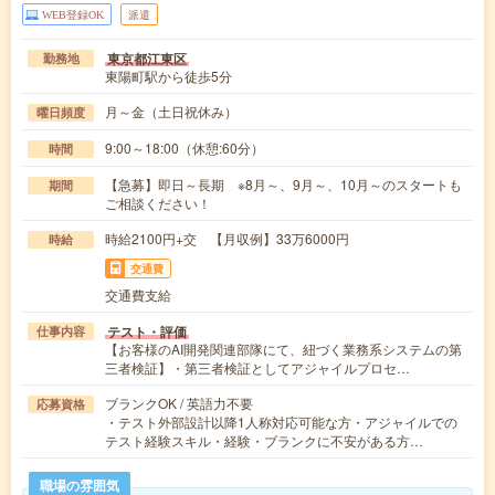
WEB登録OK
派遣
東京都江東区
勤務地
東陽町駅から徒歩5分
月～金（土日祝休み）
曜日頻度
9:00～18:00（休憩:60分）
時間
【急募】即日～長期 ※8月～、9月～、10月～のスタートも
期間
ご相談ください！
時給2100円+交 【月収例】33万6000円
時給
交通費
交通費支給
テスト・評価
仕事内容
【お客様のAI開発関連部隊にて、紐づく業務系システムの第
三者検証】・第三者検証としてアジャイルプロセ…
ブランクOK / 英語力不要
応募資格
・テスト外部設計以降1人称対応可能な方・アジャイルでの
テスト経験スキル・経験・ブランクに不安がある方…
職場の雰囲気