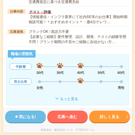
交通費規定に基づき交通費支給
テスト・評価
仕事内容
【情報通信・インフラ業界にて社内SE等のお仕事】開始時期
相談可能！＊おすすめポイント＊・週4日テレワ…
ブランクOK / 英語力不要
応募資格
【必要なご経験】要件整理、設計、開発、テストの経験学歴
不問！ブランク期間の不安やご経験に自信がない方…
職場の雰囲気
年齢層
20代
30代
40代
50代
60代
男女比率
女性
男性
もっと見る
気になる!
応募へ進む
詳しく見る
派遣会社
株式会社パソナ X-TECHチーム