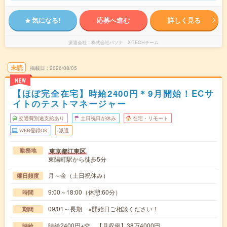
気になる!
応募へ進む
詳しく見る
派遣会社
株式会社パソナ X-TECHチーム
未読
掲載日
2026/08/05
NEW
【ほぼ完全在宅】時給2400円＊9月開始！ECサ
イトのテストマネージャー
交通費別途支給あり
土日祝日が休み
在宅・リモート
WEB登録OK
派遣
東京都江東区
勤務地
東陽町駅から徒歩5分
月～金（土日祝休み）
曜日頻度
9:00～18:00（休憩:60分）
時間
09/01～長期 ※開始日ご相談ください！
期間
時給2400円+交 【月収例】38万4000円
時給