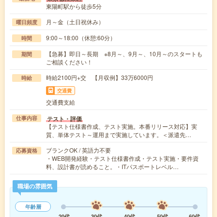
東陽町駅から徒歩5分
月～金（土日祝休み）
曜日頻度
9:00～18:00（休憩:60分）
時間
【急募】即日～長期 ※8月～、9月～、10月～のスタートも
期間
ご相談ください！
時給2100円+交 【月収例】33万6000円
時給
交通費
交通費支給
テスト・評価
仕事内容
【テスト仕様書作成、テスト実施。本番リリース対応】実
質、単体テスト～運用まで実施しています。＜派遣先…
ブランクOK / 英語力不要
応募資格
・WEB開発経験・テスト仕様書作成・テスト実施・要件資
料、設計書が読めること。・ITパスポートレベル…
職場の雰囲気
年齢層
20代
30代
40代
50代
60代