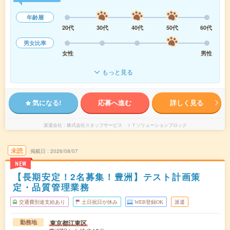
年齢層
20代
30代
40代
50代
60代
男女比率
女性
男性
もっと見る
気になる!
応募へ進む
詳しく見る
派遣会社
株式会社スタッフサービス ＩＴソリューションブロック
未読
掲載日
2026/08/07
NEW
【長期安定！2名募集！豊洲】テスト計画策
定・品質管理業務
交通費別途支給あり
土日祝日が休み
WEB登録OK
派遣
東京都江東区
勤務地