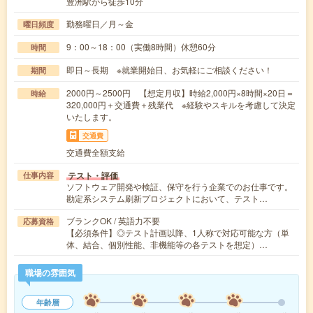
豊洲駅から徒歩10分
勤務曜日／月～金
曜日頻度
9：00～18：00（実働8時間）休憩60分
時間
即日～長期 ※就業開始日、お気軽にご相談ください！
期間
2000円～2500円 【想定月収】時給2,000円×8時間×20日＝
時給
320,000円＋交通費＋残業代 ※経験やスキルを考慮して決定
いたします。
交通費
交通費全額支給
テスト・評価
仕事内容
ソフトウェア開発や検証、保守を行う企業でのお仕事です。
勘定系システム刷新プロジェクトにおいて、テスト…
ブランクOK / 英語力不要
応募資格
【必須条件】◎テスト計画以降、1人称で対応可能な方（単
体、結合、個別性能、非機能等の各テストを想定）…
職場の雰囲気
年齢層