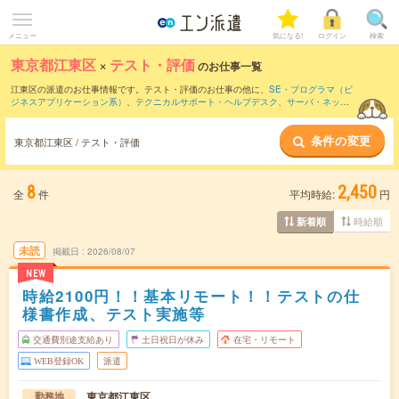
メニュー
気になる!
ログイン
検索
東京都江東区
×
テスト・評価
のお仕事一覧
江東区の派遣のお仕事情報です。テスト・評価のお仕事の他に、
SE・プログラマ（ビ
ジネスアプリケーション系）
、
テクニカルサポート・ヘルプデスク
、
サーバ・ネット
ワークエンジニア
などを取り揃えています。さらに、
短期
・
単発
などの期間や、
職種
未経験OK
などのこだわり条件で絞り込んでいただけます。職種辞典：
テスト・評価の
条件の変更
お仕事とは？とは？
東京都江東区 / テスト・評価
8
2,450
全
件
平均時給:
円
時給順
新着順
未読
掲載日
2026/08/07
NEW
時給2100円！！基本リモート！！テストの仕
様書作成、テスト実施等
交通費別途支給あり
土日祝日が休み
在宅・リモート
WEB登録OK
派遣
東京都江東区
勤務地