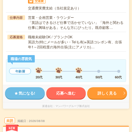
交通費
交通費実費支給（当社規定あり）
営業・企画営業・ラウンダー
仕事内容
「英語はできるけど仕事で活かせていない」「海外と関わる
仕事に興味がある」そんな方にぴったり。既存顧客…
職種未経験OK / ブランクOK
応募資格
英語力(特にメールが多い・Telも有)※英語コレポン有、出張
年1～2回程度の海外出張(主にアメリカ)…
職場の雰囲気
年齢層
20代
30代
40代
50代
60代
気になる!
応募へ進む
詳しく見る
派遣会社
マンパワーグループ株式会社
未読
掲載日
2026/08/08
NEW