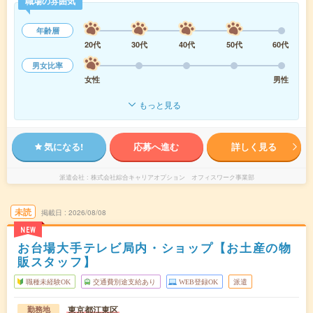
職場の雰囲気
年齢層
20代
30代
40代
50代
60代
男女比率
女性
男性
もっと見る
気になる!
応募へ進む
詳しく見る
派遣会社
株式会社綜合キャリアオプション オフィスワーク事業部
未読
掲載日
2026/08/08
NEW
お台場大手テレビ局内・ショップ【お土産の物
販スタッフ】
職種未経験OK
交通費別途支給あり
WEB登録OK
派遣
東京都江東区
勤務地