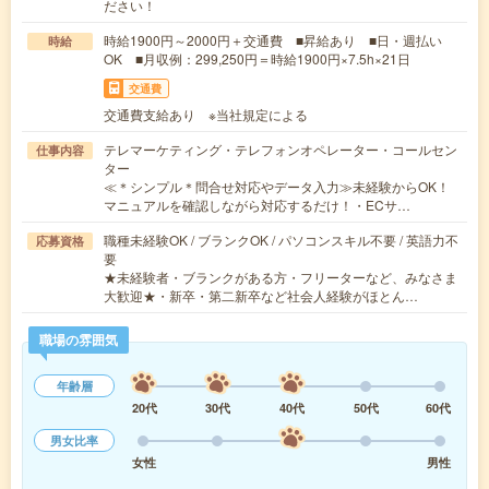
ださい！
時給1900円～2000円＋交通費 ■昇給あり ■日・週払い
時給
OK ■月収例：299,250円＝時給1900円×7.5h×21日
交通費
交通費支給あり ※当社規定による
テレマーケティング・テレフォンオペレーター・コールセン
仕事内容
ター
≪＊シンプル＊問合せ対応やデータ入力≫未経験からOK！
マニュアルを確認しながら対応するだけ！・ECサ…
職種未経験OK / ブランクOK / パソコンスキル不要 / 英語力不
応募資格
要
★未経験者・ブランクがある方・フリーターなど、みなさま
大歓迎★・新卒・第二新卒など社会人経験がほとん…
職場の雰囲気
年齢層
20代
30代
40代
50代
60代
男女比率
女性
男性