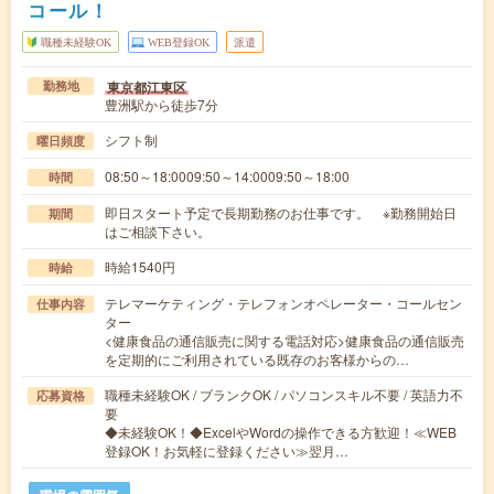
コール！
職種未経験OK
WEB登録OK
派遣
東京都江東区
勤務地
豊洲駅から徒歩7分
シフト制
曜日頻度
08:50～18:0009:50～14:0009:50～18:00
時間
即日スタート予定で長期勤務のお仕事です。 ※勤務開始日
期間
はご相談下さい。
時給1540円
時給
テレマーケティング・テレフォンオペレーター・コールセン
仕事内容
ター
<健康食品の通信販売に関する電話対応>健康食品の通信販売
を定期的にご利用されている既存のお客様からの…
職種未経験OK / ブランクOK / パソコンスキル不要 / 英語力不
応募資格
要
◆未経験OK！◆ExcelやWordの操作できる方歓迎！≪WEB
登録OK！お気軽に登録ください≫翌月…