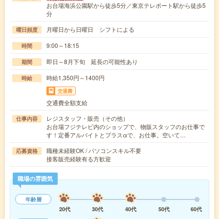
お台場海浜公園駅から徒歩5分／東京テレポート駅から徒歩5
分
月曜日から日曜日 シフトによる
曜日頻度
9:00～18:15
時間
即日～8月下旬 延長の可能性あり
期間
時給1,350円～1400円
時給
交通費
交通費全額支給
レジスタッフ・販売（その他）
仕事内容
お台場フジテレビ内のショップで、物販スタッフのお仕事で
す！定番アルバイトとプラスαで、お仕事。空いて…
職種未経験OK / パソコンスキル不要
応募資格
接客販売経験有る方歓迎
職場の雰囲気
年齢層
20代
30代
40代
50代
60代