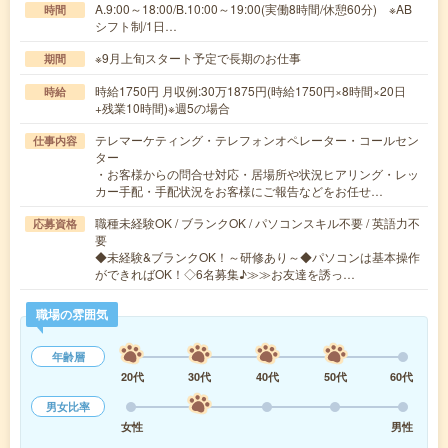
A.9:00～18:00/B.10:00～19:00(実働8時間/休憩60分) ※AB
時間
シフト制/1日…
※9月上旬スタート予定で長期のお仕事
期間
時給1750円 月収例:30万1875円(時給1750円×8時間×20日
時給
+残業10時間)※週5の場合
テレマーケティング・テレフォンオペレーター・コールセン
仕事内容
ター
・お客様からの問合せ対応・居場所や状況ヒアリング・レッ
カー手配・手配状況をお客様にご報告などをお任せ…
職種未経験OK / ブランクOK / パソコンスキル不要 / 英語力不
応募資格
要
◆未経験&ブランクOK！～研修あり～◆パソコンは基本操作
ができればOK！◇6名募集♪≫≫お友達を誘っ…
職場の雰囲気
年齢層
20代
30代
40代
50代
60代
男女比率
女性
男性