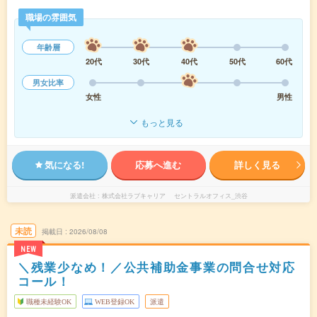
職場の雰囲気
年齢層
20代
30代
40代
50代
60代
男女比率
女性
男性
もっと見る
気になる!
応募へ進む
詳しく見る
派遣会社
株式会社ラブキャリア セントラルオフィス_渋谷
未読
掲載日
2026/08/08
NEW
＼残業少なめ！／公共補助金事業の問合せ対応
コール！
職種未経験OK
WEB登録OK
派遣