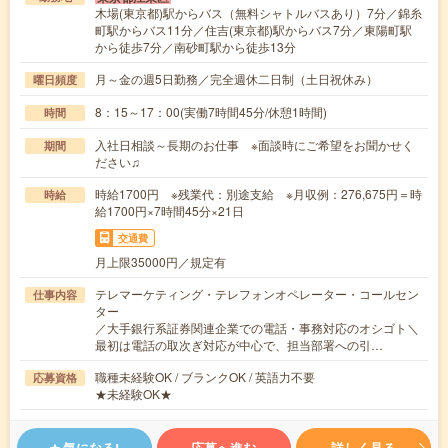
木場(東京都)駅からバス（無料シャトルバスあり）7分／錦糸
町駅からバス11分／住吉(東京都)駅からバス7分／東陽町駅
から徒歩7分／南砂町駅から徒歩13分
月～金の週5日勤務／完全週休二日制（土日祝休み）
曜日頻度
8：15～17：00(実働7時間45分/休憩1時間)
時間
入社日相談～長期のお仕事 ※面談時にご希望をお聞かせく
期間
ださい♫
時給1700円 ※残業代：別途支給 ※月収例：276,675円＝時
時給
給1700円×7時間45分×21日
交通費
月上限35000円／規定有
テレマーケティング・テレフォンオペレーター・コールセン
仕事内容
ター
／大手銀行系証券関連企業での電話・事務対応のオシゴト＼
最初は電話の取次ぎ対応が中心で、担当部署への引…
職種未経験OK / ブランクOK / 英語力不要
応募資格
★未経験OK★
気になる!
応募へ進む
詳しく見る