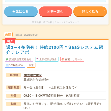
気になる!
応募へ進む
詳しく見る
派遣会社
株式会社リクルートスタッフィング
未読
掲載日
2026/08/09
NEW
週3～4在宅有！時給2100円＊SaaSシステム紹
介テレアポ
交通費別途支給あり
土日祝日が休み
在宅・リモート
WEB登録OK
派遣
東京都江東区
勤務地
豊洲駅から徒歩5分
月～金（週5日） ※土日祝はお休みです！
曜日頻度
09:30～18:00(実働7時間30分 休憩1時間)
時間
長期のお仕事です。開始日はご相談ください ※翌月開始も
期間
OK！