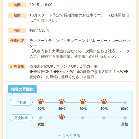
09:15～18:00
時間
10月スタート予定で長期勤務のお仕事です。 ※勤務開始日
期間
はご相談下さい。
時給1530円
時給
テレマーケティング・テレフォンオペレーター・コールセン
仕事内容
ター
【業務内容】大手旅行会社での一次問い合わせ対応、データ
入力、付随する事務作業。修学旅行の取り扱いがメ…
職種未経験OK / ブランクOK / 英語力不要
応募資格
◆未経験OK！◆ExcelやWordの操作できる方歓迎！≪WEB
登録OK！お気軽に登録ください≫翌月…
職場の雰囲気
年齢層
20代
30代
40代
50代
60代
男女比率
女性
男性
もっと見る