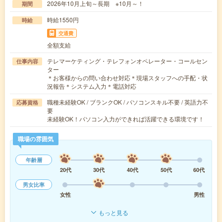
2026年10月上旬～長期 ※10月～！
期間
時給1550円
時給
交通費
全額支給
テレマーケティング・テレフォンオペレーター・コールセン
仕事内容
ター
＊お客様からの問い合わせ対応＊現場スタッフへの手配・状
況報告＊システム入力＊電話対応
職種未経験OK / ブランクOK / パソコンスキル不要 / 英語力不
応募資格
要
未経験OK！パソコン入力ができれば活躍できる環境です！
職場の雰囲気
年齢層
20代
30代
40代
50代
60代
男女比率
女性
男性
もっと見る