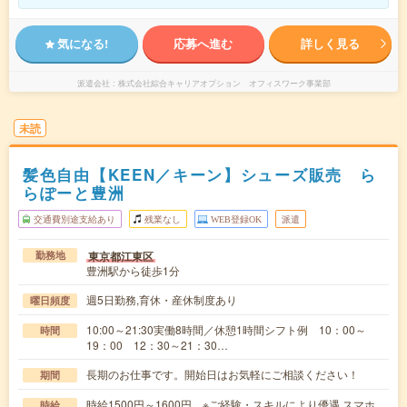
気になる!
応募へ進む
詳しく見る
派遣会社
株式会社綜合キャリアオプション オフィスワーク事業部
未読
髪色自由【KEEN／キーン】シューズ販売 ら
らぽーと豊洲
交通費別途支給あり
残業なし
WEB登録OK
派遣
東京都江東区
勤務地
豊洲駅から徒歩1分
週5日勤務,育休・産休制度あり
曜日頻度
10:00～21:30実働8時間／休憩1時間シフト例 10：00～
時間
19：00 12：30～21：30…
長期のお仕事です。開始日はお気軽にご相談ください！
期間
時給1500円～1600円 ※ご経験・スキルにより優遇 スマホ
時給