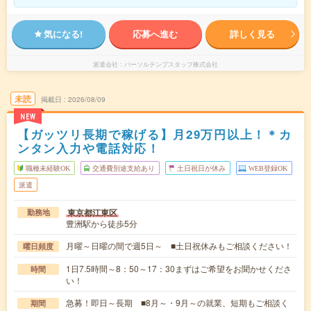
気になる!
応募へ進む
詳しく見る
派遣会社
パーソルテンプスタッフ株式会社
未読
掲載日
2026/08/09
NEW
【ガッツリ長期で稼げる】月29万円以上！＊カ
ンタン入力や電話対応！
職種未経験OK
交通費別途支給あり
土日祝日が休み
WEB登録OK
派遣
東京都江東区
勤務地
豊洲駅から徒歩5分
月曜～日曜の間で週5日～ ■土日祝休みもご相談ください！
曜日頻度
1日7.5時間～8：50～17：30まずはご希望をお聞かせくださ
時間
い！
急募！即日～長期 ■8月～・9月～の就業、短期もご相談く
期間