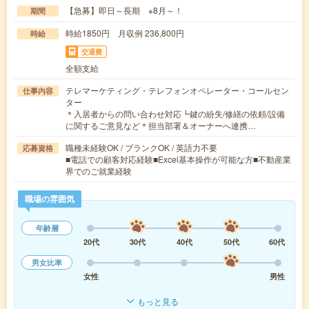
【急募】即日～長期 ※8月～！
期間
時給1850円 月収例 236,800円
時給
交通費
全額支給
テレマーケティング・テレフォンオペレーター・コールセン
仕事内容
ター
＊入居者からの問い合わせ対応┗鍵の紛失/修繕の依頼/設備
に関するご意見など＊担当部署＆オーナーへ連携…
職種未経験OK / ブランクOK / 英語力不要
応募資格
■電話での顧客対応経験■Excel基本操作が可能な方■不動産業
界でのご就業経験
職場の雰囲気
年齢層
20代
30代
40代
50代
60代
男女比率
女性
男性
もっと見る