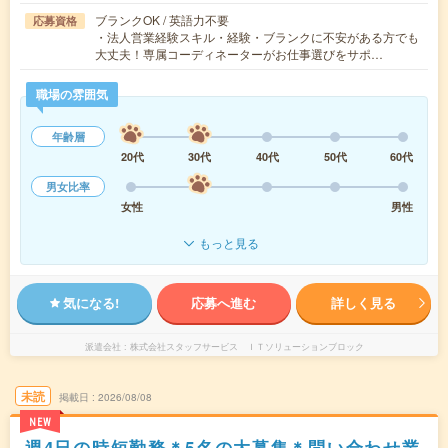
ブランクOK / 英語力不要
応募資格
・法人営業経験スキル・経験・ブランクに不安がある方でも
大丈夫！専属コーディネーターがお仕事選びをサポ…
職場の雰囲気
年齢層
20代
30代
40代
50代
60代
男女比率
女性
男性
もっと見る
気になる!
応募へ進む
詳しく見る
派遣会社
株式会社スタッフサービス ＩＴソリューションブロック
未読
掲載日
2026/08/08
NEW
週4日の時短勤務＊5名の大募集＊問い合わせ業