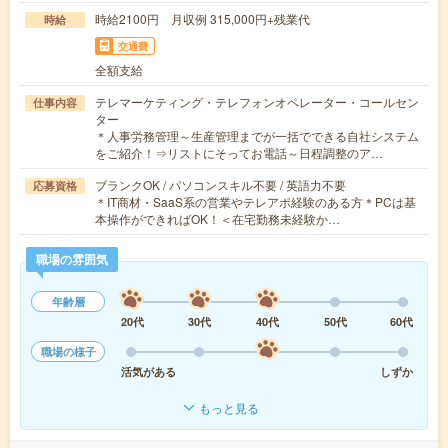
時給2100円 月収例 315,000円+残業代
時給
交通費
全額支給
テレマーケティング・テレフォンオペレーター・コールセン
仕事内容
ター
＊人事労務管理～生産管理までが一括でできる自社システム
をご紹介！⇒リストにそってお電話～日程調整のア…
ブランクOK / パソコンスキル不要 / 英語力不要
応募資格
＊IT商材・SaaS系の営業やテレアポ経験のある方＊PCは基
本操作ができればOK！＜在宅勤務未経験か…
職場の雰囲気
年齢層
20代
30代
40代
50代
60代
職場の様子
活気がある
しずか
もっと見る