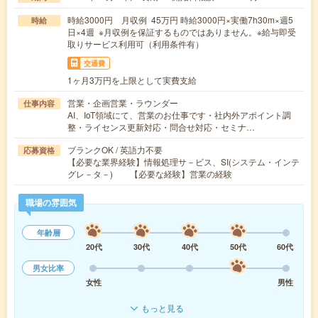
時給3000円 月収例 45万円 時給3000円×実働7h30m×週5
時給
日×4週 ※月収例を保証するものではありません。※給与即受
取りサービス利用可（利用条件有）
交通費
1ヶ月3万円を上限として実費支給
営業・企画営業・ラウンダー
仕事内容
AI、IoT領域にて、営業のお仕事です・社内外アポイント調
整・ライセンス更新対応・問合せ対応・セミナ…
ブランクOK / 英語力不要
応募資格
【必要な業界経験】情報処理サ－ビス、SI(システム・インテ
グレ－タ－) 【必要な経験】営業の経験
職場の雰囲気
年齢層
20代
30代
40代
50代
60代
男女比率
女性
男性
もっと見る