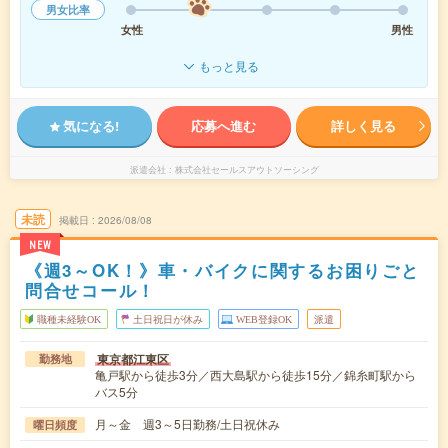
男女比率
女性
男性
もっと見る
気になる!
応募へ進む
詳しく見る
派遣会社
株式会社セールスアウトソーシング
未読
掲載日
2026/08/08
NEW
《週3～OK！》車・バイクに関するお困りごと
問合せコール！
職種未経験OK
土日祝日が休み
WEB登録OK
派遣
東京都江東区
勤務地
亀戸駅から徒歩3分／西大島駅から徒歩15分／錦糸町駅から
バス5分
月～金 週3～5日勤務/土日祝休み
曜日頻度