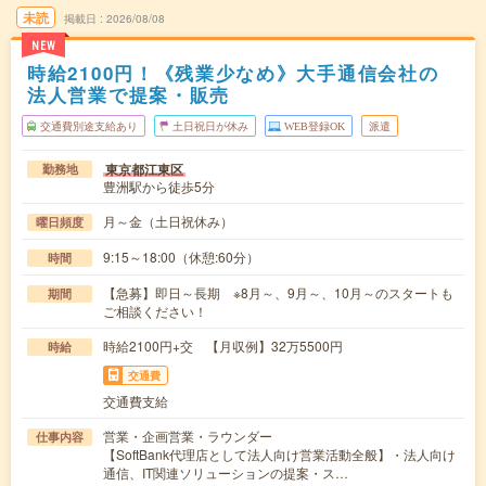
未読
掲載日
2026/08/08
NEW
時給2100円！《残業少なめ》大手通信会社の
法人営業で提案・販売
交通費別途支給あり
土日祝日が休み
WEB登録OK
派遣
東京都江東区
勤務地
豊洲駅から徒歩5分
月～金（土日祝休み）
曜日頻度
9:15～18:00（休憩:60分）
時間
【急募】即日～長期 ※8月～、9月～、10月～のスタートも
期間
ご相談ください！
時給2100円+交 【月収例】32万5500円
時給
交通費
交通費支給
営業・企画営業・ラウンダー
仕事内容
【SoftBank代理店として法人向け営業活動全般】・法人向け
通信、IT関連ソリューションの提案・ス…