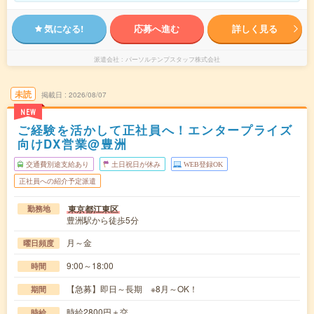
気になる!
応募へ進む
詳しく見る
派遣会社
パーソルテンプスタッフ株式会社
未読
掲載日
2026/08/07
NEW
ご経験を活かして正社員へ！エンタープライズ
向けDX営業@豊洲
交通費別途支給あり
土日祝日が休み
WEB登録OK
正社員への紹介予定派遣
東京都江東区
勤務地
豊洲駅から徒歩5分
月～金
曜日頻度
9:00～18:00
時間
【急募】即日～長期 ※8月～OK！
期間
時給2800円＋交
時給