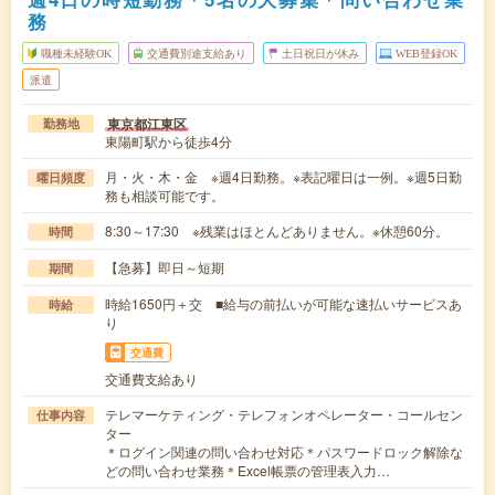
務
職種未経験OK
交通費別途支給あり
土日祝日が休み
WEB登録OK
派遣
東京都江東区
勤務地
東陽町駅から徒歩4分
月・火・木・金 ※週4日勤務。※表記曜日は一例。※週5日勤
曜日頻度
務も相談可能です。
8:30～17:30 ※残業はほとんどありません。※休憩60分。
時間
【急募】即日～短期
期間
時給1650円＋交 ■給与の前払いが可能な速払いサービスあ
時給
り
交通費
交通費支給あり
テレマーケティング・テレフォンオペレーター・コールセン
仕事内容
ター
＊ログイン関連の問い合わせ対応＊パスワードロック解除な
どの問い合わせ業務＊Excel帳票の管理表入力…