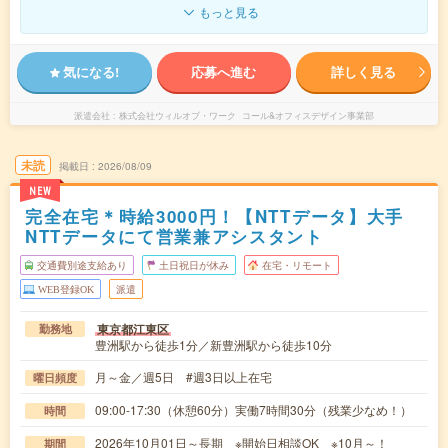
もっと見る
気になる!
応募へ進む
詳しく見る
派遣会社
株式会社ウィルオブ・ワーク コール&オフィスデザイン事業部
未読
掲載日
2026/08/09
NEW
完全在宅＊時給3000円！【NTTデータ】大手
NTTデータにて営業兼アシスタント
交通費別途支給あり
土日祝日が休み
在宅・リモート
WEB登録OK
派遣
東京都江東区
勤務地
豊洲駅から徒歩1分／新豊洲駅から徒歩10分
月～金／週5日 #週3日以上在宅
曜日頻度
09:00-17:30（休憩60分）実働7時間30分（残業少なめ！）
時間
2026年10月01日～長期 ※開始日相談OK ※10月～！
期間