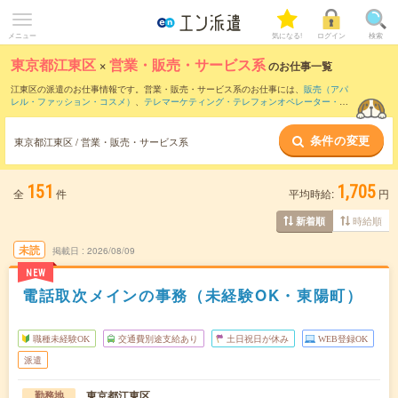
メニュー
気になる!
ログイン
検索
東京都江東区
×
営業・販売・サービス系
のお仕事一覧
江東区の派遣のお仕事情報です。営業・販売・サービス系のお仕事には、
販売（アパ
レル・ファッション・コスメ）
、
テレマーケティング・テレフォンオペレーター・コ
ールセンター
、
窓口・ショールーム・カウンター受付
などがあります。さらに、
短期
・
単発
などの期間や、
職種未経験OK
などのこだわり条件で絞り込んでいただけます。
条件の変更
東京都江東区 / 営業・販売・サービス系
151
1,705
全
件
平均時給:
円
時給順
新着順
未読
掲載日
2026/08/09
NEW
電話取次メインの事務（未経験OK・東陽町）
職種未経験OK
交通費別途支給あり
土日祝日が休み
WEB登録OK
派遣
東京都江東区
勤務地