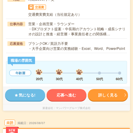
交通費
交通費実費支給（当社規定あり）
営業・企画営業・ラウンダー
仕事内容
・DXプロダクト提案・中長期のアカウント戦略・成長シナリ
オの設計と推進・経営層・事業責任者との関係構…
ブランクOK / 英語力不要
応募資格
・大手企業向け営業の実務経験・Excel、Word、PowerPoint
職場の雰囲気
年齢層
20代
30代
40代
50代
60代
気になる!
応募へ進む
詳しく見る
派遣会社
マンパワーグループ株式会社
未読
掲載日
2026/08/07
NEW