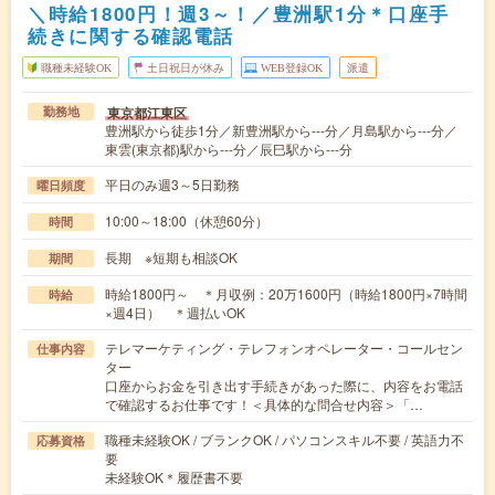
＼時給1800円！週3～！／豊洲駅1分＊口座手
続きに関する確認電話
職種未経験OK
土日祝日が休み
WEB登録OK
派遣
東京都江東区
勤務地
豊洲駅から徒歩1分／新豊洲駅から---分／月島駅から---分／
東雲(東京都)駅から---分／辰巳駅から---分
平日のみ週3～5日勤務
曜日頻度
10:00～18:00（休憩60分）
時間
長期 ※短期も相談OK
期間
時給1800円～ ＊月収例：20万1600円（時給1800円×7時間
時給
×週4日） ＊週払いOK
テレマーケティング・テレフォンオペレーター・コールセン
仕事内容
ター
口座からお金を引き出す手続きがあった際に、内容をお電話
で確認するお仕事です！＜具体的な問合せ内容＞「…
職種未経験OK / ブランクOK / パソコンスキル不要 / 英語力不
応募資格
要
未経験OK＊履歴書不要