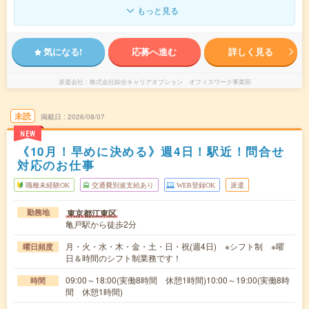
もっと見る
気になる!
応募へ進む
詳しく見る
派遣会社
株式会社綜合キャリアオプション オフィスワーク事業部
未読
掲載日
2026/08/07
NEW
《10月！早めに決める》週4日！駅近！問合せ
対応のお仕事
職種未経験OK
交通費別途支給あり
WEB登録OK
派遣
東京都江東区
勤務地
亀戸駅から徒歩2分
月・火・水・木・金・土・日・祝(週4日) ※シフト制 ※曜
曜日頻度
日＆時間のシフト制業務です！
09:00～18:00(実働8時間 休憩1時間)10:00～19:00(実働8時
時間
間 休憩1時間)