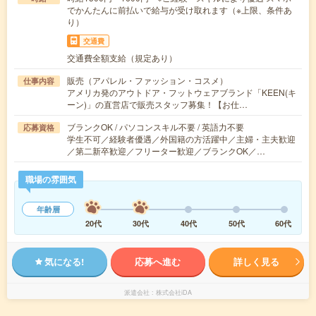
でかんたんに前払いで給与が受け取れます（※上限、条件あ
り）
交通費
交通費全額支給（規定あり）
販売（アパレル・ファッション・コスメ）
仕事内容
アメリカ発のアウトドア・フットウェアブランド「KEEN(キ
ーン)」の直営店で販売スタッフ募集！【お仕…
ブランクOK / パソコンスキル不要 / 英語力不要
応募資格
学生不可／経験者優遇／外国籍の方活躍中／主婦・主夫歓迎
／第二新卒歓迎／フリーター歓迎／ブランクOK／…
職場の雰囲気
年齢層
20代
30代
40代
50代
60代
気になる!
応募へ進む
詳しく見る
派遣会社
株式会社iDA