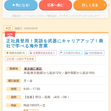
気になる!
応募へ進む
詳しく見る
派遣会社
パーソルテンプスタッフ株式会社 マーケティングコーディネートセンター
未読
掲載日
2026/08/09
NEW
正社員登用！英語を武器にキャリアアップ！商
社で学べる海外営業
職種未経験OK
交通費別途支給あり
土日祝日が休み
WEB登録OK
正社員への紹介予定派遣
東京都江東区
勤務地
木場(東京都)駅から徒歩12分／越中島駅から徒歩18分
月～金
曜日頻度
9:00～17:30
時間
【急募】即日～長期 ※8月～OK！
期間
時給1950円＋交
時給