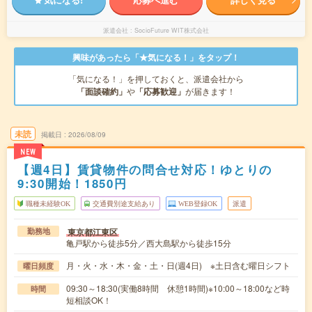
派遣会社
SocioFuture WIT株式会社
興味があったら「★気になる！」をタップ！
「気になる！」を押しておくと、派遣会社から
「面談確約」
や
「応募歓迎」
が届きます！
未読
掲載日
2026/08/09
NEW
【週4日】賃貸物件の問合せ対応！ゆとりの
9:30開始！1850円
職種未経験OK
交通費別途支給あり
WEB登録OK
派遣
東京都江東区
勤務地
亀戸駅から徒歩5分／西大島駅から徒歩15分
月・火・水・木・金・土・日(週4日) ※土日含む曜日シフト
曜日頻度
09:30～18:30(実働8時間 休憩1時間)※10:00～18:00など時
時間
短相談OK！