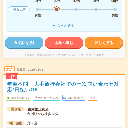
20代
30代
40代
50代
60代
男女比率
女性
男性
もっと見る
気になる!
応募へ進む
詳しく見る
派遣会社
株式会社綜合キャリアオプション オフィスワーク事業部
未読
掲載日
2026/08/08
NEW
年齢不問！大手旅行会社での一次問い合わせ対
応/日払いOK
職種未経験OK
土日祝日が休み
WEB登録OK
派遣
東京都江東区
勤務地
豊洲駅から徒歩12分
月～金
曜日頻度