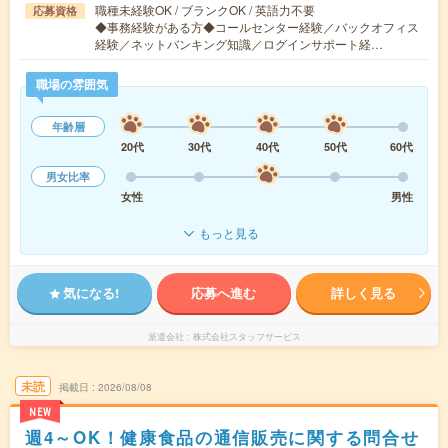
職種未経験OK / ブランクOK / 英語力不要
応募資格
◆事務経験がある方◆コールセンター経験／バックオフィス
経験／ネットバンキング知識／ログインサポート経…
職場の雰囲気
年齢層
20代
30代
40代
50代
60代
男女比率
女性
男性
もっと見る
気になる!
応募へ進む
詳しく見る
派遣会社
株式会社スタッフサービス
未読
掲載日
2026/08/08
NEW
週4～OK！健康食品の通信販売に関する問合せ