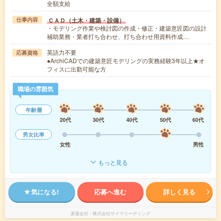
全額支給
ＣＡＤ（土木・建築・設備）
仕事内容
・モデリング作業や検討図の作成・修正・建築意匠図の設計
補助業務・業者打ち合わせ、打ち合わせ用資料作成…
英語力不要
応募資格
●ArchiCADでの建築意匠モデリングの実務経験3年以上★オ
フィスに出勤可能な方
職場の雰囲気
年齢層
20代
30代
40代
50代
60代
男女比率
女性
男性
もっと見る
気になる!
応募へ進む
詳しく見る
派遣会社
株式会社サイマリーディング