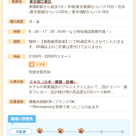
東京都江東区
勤務地
東陽町駅から徒歩1分／木場(東京都)駅からバス15分／住吉
(東京都)駅からバス20分／新木場駅からバス18分
月～金
曜日頻度
8：30～17：30（9:00～など時短相談勤務可能！）
時間
随時～【無期雇用派遣】にて60歳定年とさせていただきま
期間
す。60歳以上のご応募は受付けておりません
2100円～2200円スタート
時給
交通費
別途全額支給
ＣＡＤ（土木・建築・設備）
仕事内容
ホテルや商業施設のプロジェクトにおいて、設計コンペ・施
主プレゼン・設計検討用の高品質なCGパース制作…
職種未経験OK / ブランクOK
応募資格
＊Rhinocerosを実務で使ったことのある方
職場の雰囲気
年齢層