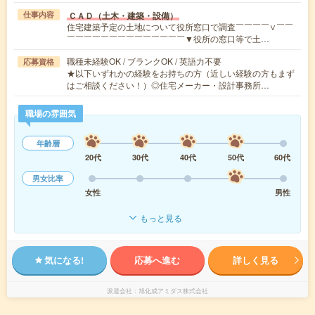
ＣＡＤ（土木・建築・設備）
仕事内容
住宅建築予定の土地について役所窓口で調査￣￣￣￣∨￣￣
￣￣￣￣￣￣￣￣￣￣￣￣￣￣▼役所の窓口等で土…
職種未経験OK / ブランクOK / 英語力不要
応募資格
★以下いずれかの経験をお持ちの方（近しい経験の方もまず
はご相談ください！）◎住宅メーカー・設計事務所…
職場の雰囲気
年齢層
20代
30代
40代
50代
60代
男女比率
女性
男性
もっと見る
気になる!
応募へ進む
詳しく見る
派遣会社
旭化成アミダス株式会社