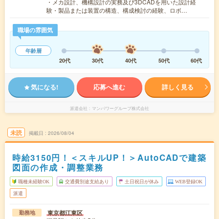
・メカ設計、機構設計の実務及び3DCADを用いた設計経
験・製品または装置の構造、構成検討の経験、ロボ…
職場の雰囲気
年齢層
20代
30代
40代
50代
60代
気になる!
応募へ進む
詳しく見る
派遣会社
マンパワーグループ株式会社
未読
掲載日
2026/08/04
時給3150円！＜スキルUP！＞AutoCADで建築
図面の作成・調整業務
職種未経験OK
交通費別途支給あり
土日祝日が休み
WEB登録OK
派遣
東京都江東区
勤務地