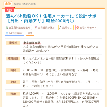
未読
掲載日
2026/08/06
NEW
週4／6h勤務OK！住宅メーカーにて設計サポ
【外出・内勤アリ】時給2000円〇
交通費別途支給あり
土日祝日が休み
残業なし
在宅・リモート
WEB登録OK
派遣
東京都江東区
勤務地
木場(東京都)駅から徒歩2分／門前仲町駅から徒歩13分／東
陽町駅から徒歩20分
月／火／水／木／金 ※週4日勤務OKです！（お休み希望教え
曜日頻度
てください！）
9：00～18：00（休憩60分・実働8時間）＞＞週4日・時短
時間
勤務も相談可〇一緒によりよい働き方をす…
即日～長期／初回2か月・翌3カ月毎更新 8月～、9月～、10
期間
月～ ご相談ください！
時給1,900円 ～ 2,000円 ※スキル・経験等を考慮の上決
時給
定致します。【 月給例 】時給2,000円×8H×20日稼働＝
320,000円前後＋残業代 #月収35万円以上 ＃月収30万円
以上