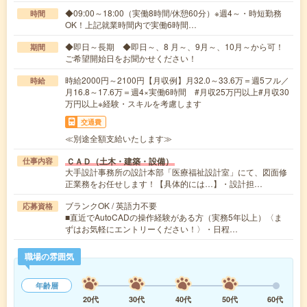
◆09:00～18:00（実働8時間/休憩60分）※週4～・時短勤務
時間
OK！上記就業時間内で実働6時間…
◆即日～長期 ◆即日～、8 月～、9月～、10月～から可！
期間
ご希望開始日をお聞かせください！
時給2000円～2100円【月収例】月32.0～33.6万＝週5フル／
時給
月16.8～17.6万＝週4×実働6時間 #月収25万円以上#月収30
万円以上※経験・スキルを考慮します
交通費
≪別途全額支給いたします≫
ＣＡＤ（土木・建築・設備）
仕事内容
大手設計事務所の設計本部「医療福祉設計室」にて、図面修
正業務をお任せします！【具体的には…】・設計担…
ブランクOK / 英語力不要
応募資格
■直近でAutoCADの操作経験がある方（実務5年以上）〈ま
ずはお気軽にエントリーください！〉・日程…
職場の雰囲気
年齢層
20代
30代
40代
50代
60代