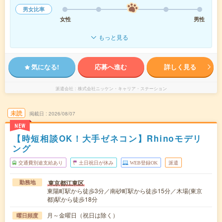
男女比率
女性
男性
もっと見る
気になる!
応募へ進む
詳しく見る
派遣会社
株式会社ニッケン・キャリア・ステーション
未読
掲載日
2026/08/07
NEW
【時短相談OK！大手ゼネコン】Rhinoモデリ
ング
交通費別途支給あり
土日祝日が休み
WEB登録OK
派遣
東京都江東区
勤務地
東陽町駅から徒歩3分／南砂町駅から徒歩15分／木場(東京
都)駅から徒歩18分
月～金曜日（祝日は除く）
曜日頻度