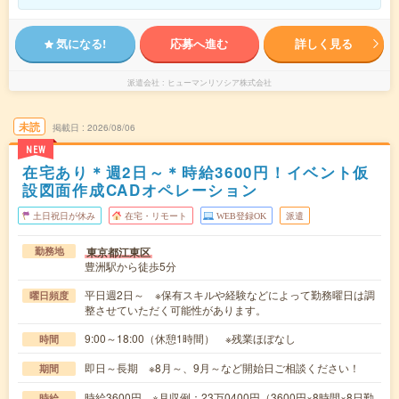
気になる!
応募へ進む
詳しく見る
派遣会社
ヒューマンリソシア株式会社
未読
掲載日
2026/08/06
NEW
在宅あり＊週2日～＊時給3600円！イベント仮
設図面作成CADオペレーション
土日祝日が休み
在宅・リモート
WEB登録OK
派遣
東京都江東区
勤務地
豊洲駅から徒歩5分
平日週2日～ ※保有スキルや経験などによって勤務曜日は調
曜日頻度
整させていただく可能性があります。
9:00～18:00（休憩1時間） ※残業ほぼなし
時間
即日～長期 ※8月～、9月～など開始日ご相談ください！
期間
時給3600円 ※月収例：23万0400円（3600円×8時間×8日勤
時給