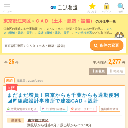
メニュー
気になる!
ログイン
検索
東京都江東区
×
ＣＡＤ（土木・建築・設備）
のお仕事一覧
江東区の派遣のお仕事情報です。ＣＡＤ（土木・建築・設備）のお仕事の他に、
ＣＡ
Ｄ（機械・電気・電子）
、
設計（機械・電気・電子）
、
その他技術系
などを取り揃え
ています。さらに、
短期
・
単発
などの期間や、
職種未経験OK
などのこだわり条件で絞
り込んでいただけます。職種辞典：
ＣＡＤ（土木・建築・設備）のお仕事とは？と
条件の変更
は？
東京都江東区 / ＣＡＤ（土木・建築・設備）
26
2,277
全
件
平均時給:
円
時給順
新着順
未読
掲載日
2026/08/07
NEW
まだまだ増員！東京からも千葉からも通勤便利
◢◤組織設計事務所で建築CAD＋設計
交通費別途支給あり
土日祝日が休み
在宅・リモート
無期雇用派遣
東京都江東区
勤務地
潮見駅から徒歩3分／辰巳駅からバス10分