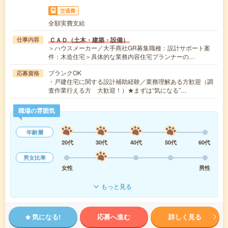
交通費
全額実費支給
ＣＡＤ（土木・建築・設備）
仕事内容
＞ハウスメーカー／大手商社GR募集職種：設計サポート案
件：木造住宅＞具体的な業務内容住宅プランナーの…
ブランクOK
応募資格
・戸建住宅に関する設計補助経験／業務理解ある方歓迎（調
査作業行える方 大歓迎！）★まずは“気になる”…
職場の雰囲気
年齢層
20代
30代
40代
50代
60代
男女比率
女性
男性
もっと見る
気になる!
応募へ進む
詳しく見る