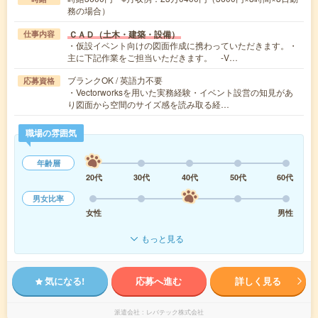
務の場合）
ＣＡＤ（土木・建築・設備）
仕事内容
・仮設イベント向けの図面作成に携わっていただきます。・
主に下記作業をご担当いただきます。 -V…
ブランクOK / 英語力不要
応募資格
・Vectorworksを用いた実務経験・イベント設営の知見があ
り図面から空間のサイズ感を読み取る経…
職場の雰囲気
年齢層
20代
30代
40代
50代
60代
男女比率
女性
男性
もっと見る
気になる!
応募へ進む
詳しく見る
派遣会社
レバテック株式会社