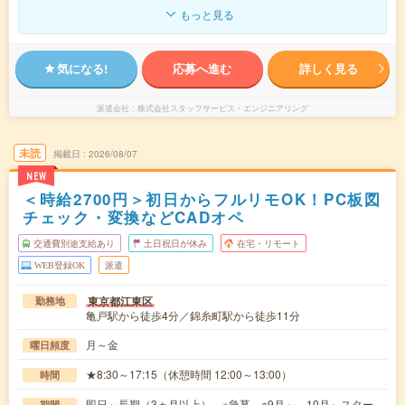
もっと見る
気になる!
応募へ進む
詳しく見る
派遣会社
株式会社スタッフサービス・エンジニアリング
未読
掲載日
2026/08/07
NEW
＜時給2700円＞初日からフルリモOK！PC板図
チェック・変換などCADオペ
交通費別途支給あり
土日祝日が休み
在宅・リモート
WEB登録OK
派遣
東京都江東区
勤務地
亀戸駅から徒歩4分／錦糸町駅から徒歩11分
月～金
曜日頻度
★8:30～17:15（休憩時間 12:00～13:00）
時間
即日～長期（3ヵ月以上） ※急募 ○9月～、10月～スター
期間