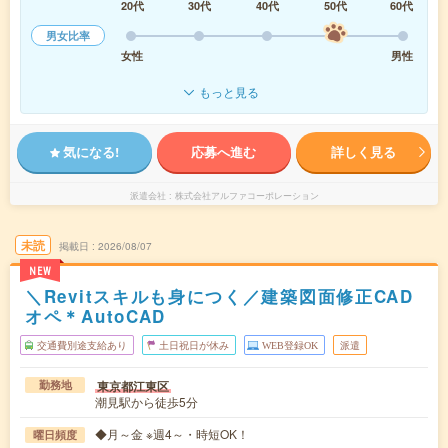
20代
30代
40代
50代
60代
男女比率
女性
男性
もっと見る
気になる!
応募へ進む
詳しく見る
派遣会社
株式会社アルファコーポレーション
未読
掲載日
2026/08/07
NEW
＼Revitスキルも身につく／建築図面修正CAD
オペ＊AutoCAD
交通費別途支給あり
土日祝日が休み
WEB登録OK
派遣
東京都江東区
勤務地
潮見駅から徒歩5分
◆月～金 ※週4～・時短OK！
曜日頻度