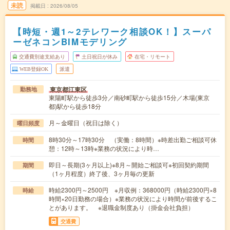
未読
掲載日
2026/08/05
【時短・週1～2テレワーク相談OK！】スーパ
ーゼネコンBIMモデリング
交通費別途支給あり
土日祝日が休み
在宅・リモート
WEB登録OK
派遣
東京都江東区
勤務地
東陽町駅から徒歩3分／南砂町駅から徒歩15分／木場(東京
都)駅から徒歩18分
月～金曜日（祝日は除く）
曜日頻度
8時30分～17時30分 （実働：8時間）※時差出勤ご相談可休
時間
憩：12時～13時※業務の状況により時…
即日～長期(3ヶ月以上)※8月～開始ご相談可※初回契約期間
期間
（1ヶ月程度）終了後、3ヶ月毎の更新
時給2300円～2500円 ※月収例：368000円（時給2300円×8
時給
時間×20日勤務の場合）※業務の状況により時間が前後するこ
とがあります。 ※退職金制度あり（掛金会社負担）
交通費