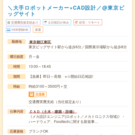
＼大手ロボットメーカー×CAD設計／@東京ビ
ッグサイト
交通費別途支給あり
土日祝日が休み
在宅・リモート
WEB登録OK
派遣
東京都江東区
勤務地
東京ビッグサイト駅から徒歩6分／国際展示場駅から徒歩8分
月～金
曜日頻度
10:00～18:45
時間
【急募】即日～長期 ※☆開始日応相談!
期間
時給3100～3500円＋交
時給
交通費
交通費実費支給（当社規定あり）
ＣＡＤ（土木・建築・設備）
仕事内容
《メカ設計エンジニア(ロボット／メカトロニクス領域)》・
ハードウェア、Foodtechに関する新規事…
ブランクOK
応募資格