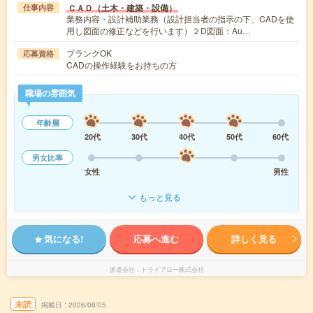
ＣＡＤ（土木・建築・設備）
仕事内容
業務内容・設計補助業務（設計担当者の指示の下、CADを使
用し図面の修正などを行います）２D図面：Au…
ブランクOK
応募資格
CADの操作経験をお持ちの方
職場の雰囲気
年齢層
20代
30代
40代
50代
60代
男女比率
女性
男性
もっと見る
気になる!
応募へ進む
詳しく見る
派遣会社
トライアロー株式会社
未読
掲載日
2026/08/05