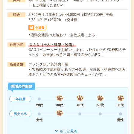
トもご相談ください♪
2,700円【月収例】約444,000円（時給2,700円×実働
時給
7.75h×21日+残業2h）+交通費
交通費
○通勤交通費の支給あり（当社規定による）
ＣＡＤ（土木・建築・設備）
仕事内容
CADオペレーターをお願いします。○外注からのPC板図のチ
ェック、数量拾い○意匠図・構造図からのPC…
ブランクOK / 英語力不要
応募資格
●PC版図の作成経験がある方●RC造、意匠図・構造図を読み
取ることができる方●躯体図面のチェックがで…
職場の雰囲気
年齢層
20代
30代
40代
50代
60代
男女比率
女性
男性
もっと見る