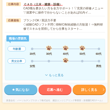
ＣＡＤ（土木・建築・設備）
仕事内容
CAD職を磨きたい方を全力サポート！▽充実の研修メニュー
▽就業中に操作で分からないことがあれば社内イ…
ブランクOK / 英語力不要
応募資格
◇経験CADソフト不問◇BIM/CIM未経験の方歓迎！⇒無料研
修でスキルを習得してから仕事をスタート…
職場の雰囲気
年齢層
20代
30代
40代
50代
60代
男女比率
女性
男性
もっと見る
気になる!
応募へ進む
詳しく見る
派遣会社
パーソルテンプスタッフ株式会社 建設エンジニアリング事業部（首都圏CADチーム）