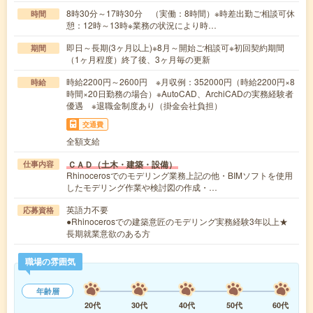
8時30分～17時30分 （実働：8時間）※時差出勤ご相談可休
時間
憩：12時～13時※業務の状況により時…
即日～長期(3ヶ月以上)※8月～開始ご相談可※初回契約期間
期間
（1ヶ月程度）終了後、3ヶ月毎の更新
時給2200円～2600円 ※月収例：352000円（時給2200円×8
時給
時間×20日勤務の場合）※AutoCAD、ArchiCADの実務経験者
優遇 ※退職金制度あり（掛金会社負担）
交通費
全額支給
ＣＡＤ（土木・建築・設備）
仕事内容
Rhinocerosでのモデリング業務上記の他・BIMソフトを使用
したモデリング作業や検討図の作成・…
英語力不要
応募資格
●Rhinocerosでの建築意匠のモデリング実務経験3年以上★
長期就業意欲のある方
職場の雰囲気
年齢層
20代
30代
40代
50代
60代