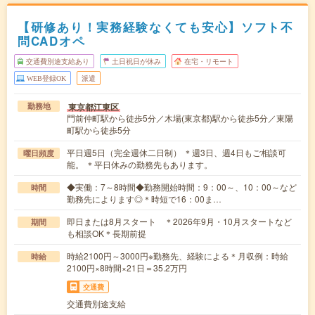
【研修あり！実務経験なくても安心】ソフト不
問CADオペ
交通費別途支給あり
土日祝日が休み
在宅・リモート
WEB登録OK
派遣
東京都江東区
勤務地
門前仲町駅から徒歩5分／木場(東京都)駅から徒歩5分／東陽
町駅から徒歩5分
平日週5日（完全週休二日制） ＊週3日、週4日もご相談可
曜日頻度
能。 ＊平日休みの勤務先もあります。
◆実働：7～8時間◆勤務開始時間：9：00～、10：00～など
時間
勤務先によります◎＊時短で16：00ま…
即日または8月スタート ＊2026年9月・10月スタートなど
期間
も相談OK＊長期前提
時給2100円～3000円※勤務先、経験による＊月収例：時給
時給
2100円×8時間×21日＝35.2万円
交通費
交通費別途支給