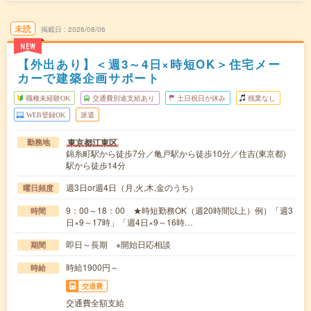
未読
掲載日
2026/08/06
NEW
【外出あり】＜週3～4日×時短OK＞住宅メー
カーで建築企画サポート
職種未経験OK
交通費別途支給あり
土日祝日が休み
残業なし
WEB登録OK
派遣
東京都江東区
勤務地
錦糸町駅から徒歩7分／亀戸駅から徒歩10分／住吉(東京都)
駅から徒歩14分
週3日or週4日（月,火,木,金のうち）
曜日頻度
9：00～18：00 ★時短勤務OK（週20時間以上）例）「週3
時間
日×9～17時」「週4日×9～16時…
即日～長期 ※開始日応相談
期間
時給1900円～
時給
交通費
交通費全額支給