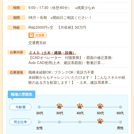
9:00～17:30（休憩:60分） ※残業少なめ
時間
08月～長期 ※開始日ご相談ください！
期間
時給2000円+交 【月収例】30万円
時給
交通費
交通費支給
ＣＡＤ（土木・建築・設備）
仕事内容
【CADオペレーター、付随業務】・図面の修正業務-
Auto CAD使用(土木、建設系図面)・数量計算…
職種未経験OK / ブランクOK / 英語力不要
応募資格
未経験からもチャレンジいただけます！【こんなスキルや経
験のある方を歓迎します！】 ・土木、建設系業界…
職場の雰囲気
年齢層
20代
30代
40代
50代
60代
男女比率
女性
男性