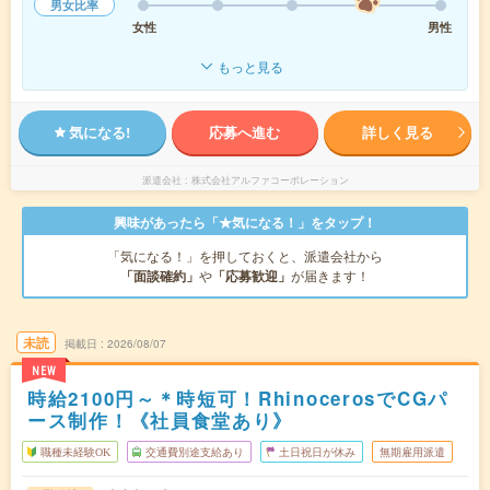
男女比率
女性
男性
もっと見る
気になる!
応募へ進む
詳しく見る
派遣会社
株式会社アルファコーポレーション
興味があったら「★気になる！」をタップ！
「気になる！」を押しておくと、派遣会社から
「面談確約」
や
「応募歓迎」
が届きます！
未読
掲載日
2026/08/07
NEW
時給2100円～＊時短可！RhinocerosでCGパ
ース制作！《社員食堂あり》
職種未経験OK
交通費別途支給あり
土日祝日が休み
無期雇用派遣