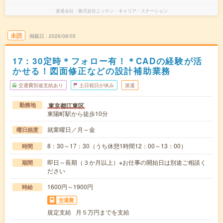
派遣会社
株式会社ニッケン・キャリア・ステーション
未読
掲載日
2026/08/05
17：30定時＊フォロー有！＊CADの経験が活
かせる！図面修正などの設計補助業務
交通費別途支給あり
土日祝日が休み
派遣
東京都江東区
勤務地
東陽町駅から徒歩10分
就業曜日／月～金
曜日頻度
8：30～17：30（うち休憩1時間12：00～13：00）
時間
即日～長期（３か月以上）※お仕事の開始日は別途ご相談く
期間
ださい
1600円～1900円
時給
交通費
規定支給 月５万円までを支給