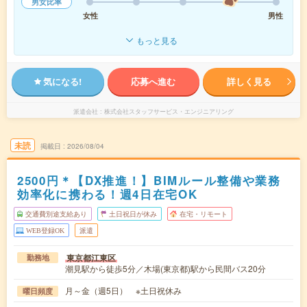
男女比率
女性
男性
もっと見る
気になる!
応募へ進む
詳しく見る
派遣会社
株式会社スタッフサービス・エンジニアリング
未読
掲載日
2026/08/04
2500円＊【DX推進！】BIMルール整備や業務
効率化に携わる！週4日在宅OK
交通費別途支給あり
土日祝日が休み
在宅・リモート
WEB登録OK
派遣
東京都江東区
勤務地
潮見駅から徒歩5分／木場(東京都)駅から民間バス20分
月～金（週5日） ※土日祝休み
曜日頻度