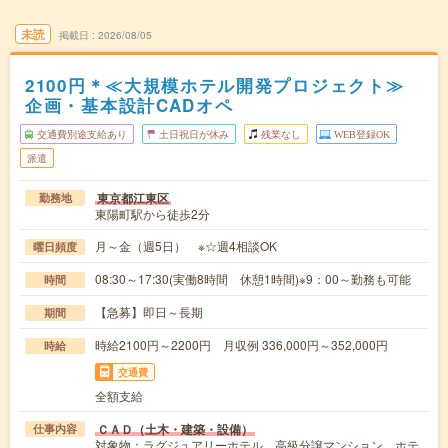
未読
掲載日
2026/08/05
2100円＊≪大規模ホテル開発プロジェクト≫
企画・基本設計CADオペ
交通費別途支給あり
土日祝日が休み
残業なし
WEB登録OK
派遣
東京都江東区
勤務地
東陽町駅から徒歩2分
月～金（週5日） ※☆週4相談OK
曜日頻度
08:30～17:30(実働8時間 休憩1時間)※9：00～勤務も可能
時間
【急募】即日～長期
期間
時給2100円～2200円 月収例 336,000円～352,000円
時給
交通費
全額支給
ＣＡＤ（土木・建築・設備）
仕事内容
対象物：ラグジュアリーホテル、高級分譲マンション、ホテ