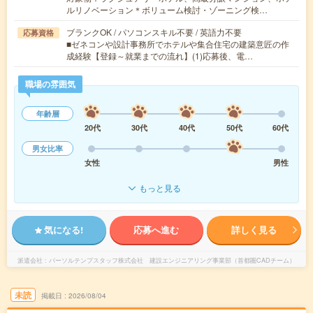
ルリノベーション＊ボリューム検討・ゾーニング検…
ブランクOK / パソコンスキル不要 / 英語力不要
応募資格
■ゼネコンや設計事務所でホテルや集合住宅の建築意匠の作
成経験【登録～就業までの流れ】(1)応募後、電…
職場の雰囲気
年齢層
20代
30代
40代
50代
60代
男女比率
女性
男性
もっと見る
気になる!
応募へ進む
詳しく見る
派遣会社
パーソルテンプスタッフ株式会社 建設エンジニアリング事業部（首都圏CADチーム）
未読
掲載日
2026/08/04