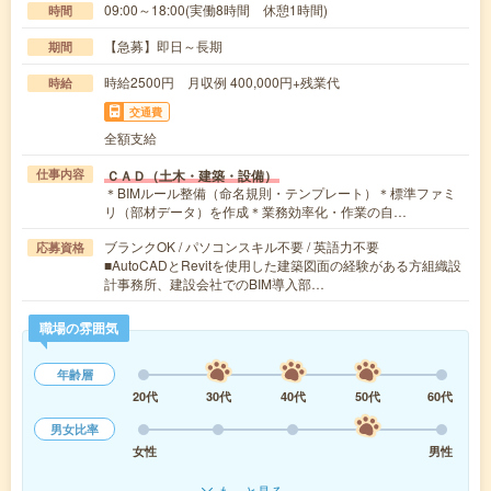
09:00～18:00(実働8時間 休憩1時間)
時間
【急募】即日～長期
期間
時給2500円 月収例 400,000円+残業代
時給
交通費
全額支給
ＣＡＤ（土木・建築・設備）
仕事内容
＊BIMルール整備（命名規則・テンプレート）＊標準ファミ
リ（部材データ）を作成＊業務効率化・作業の自…
ブランクOK / パソコンスキル不要 / 英語力不要
応募資格
■AutoCADとRevitを使用した建築図面の経験がある方組織設
計事務所、建設会社でのBIM導入部…
職場の雰囲気
年齢層
20代
30代
40代
50代
60代
男女比率
女性
男性
もっと見る