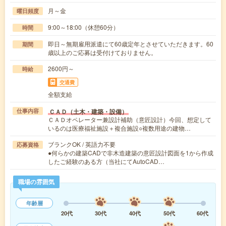
月～金
曜日頻度
9:00～18:00（休憩60分）
時間
即日～無期雇用派遣にて60歳定年とさせていただきます。60
期間
歳以上のご応募は受付けておりません。
2600円～
時給
交通費
全額支給
ＣＡＤ（土木・建築・設備）
仕事内容
ＣＡＤオペレーター兼設計補助（意匠設計）今回、想定して
いるのは医療福祉施設＋複合施設○複数用途の建物…
ブランクOK / 英語力不要
応募資格
●何らかの建築CADで非木造建築の意匠設計図面を1から作成
したご経験のある方（当社にてAutoCAD…
職場の雰囲気
年齢層
20代
30代
40代
50代
60代