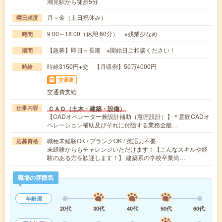
潮見駅から徒歩5分
月～金（土日祝休み）
曜日頻度
9:00～18:00（休憩:60分） ※残業少なめ
時間
【急募】即日～長期 ※開始日ご相談ください！
期間
時給3150円+交 【月収例】50万4000円
時給
交通費
交通費支給
ＣＡＤ（土木・建築・設備）
仕事内容
【CADオペレーター兼設計補助（意匠設計）】＊意匠CADオ
ペレーション補助及びそれに付随する業務全般…
職種未経験OK / ブランクOK / 英語力不要
応募資格
未経験からもチャレンジいただけます！【こんなスキルや経
験のある方を歓迎します！】 建築系の学校卒業尚…
職場の雰囲気
年齢層
20代
30代
40代
50代
60代