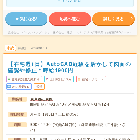
気になる!
応募へ進む
詳しく見る
派遣会社
パーソルテンプスタッフ株式会社 建設エンジニアリング事業部（首都圏CADチーム）
未読
掲載日
2026/08/04
【在宅週1日】AutoCAD経験を活かして図面の
確認や修正＊時給1900円
交通費別途支給あり
土日祝日が休み
在宅・リモート
WEB登録OK
派遣
東京都江東区
勤務地
東陽町駅から徒歩10分／南砂町駅から徒歩12分
月～金【週5日＊土日祝休み】
曜日頻度
9:00～17:30（実働7.5時間）※時差通勤可能（ご相談下さ
時間
い）
8月～長期 ※スタート日はご相談下さい。（※決定から開始
期間