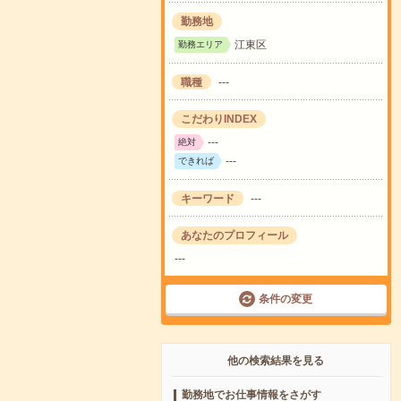
勤務地
江東区
勤務エリア
職種
---
こだわりINDEX
---
絶対
---
できれば
キーワード
---
あなたのプロフィール
---
条件の変更
他の検索結果を見る
勤務地でお仕事情報をさがす