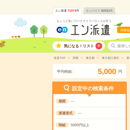
エン派遣
71573
件
エンバイト
82531
件
ちょうど良いワークライフバランスが叶う
関東版
気になる！リスト
0
保存し
派遣TOP
関東
東京都
東京都江東区
東
,
5
0
0
0
平均時給:
円
設定中の検索条件
期間
---
派遣形式
---
時給
5000円以上