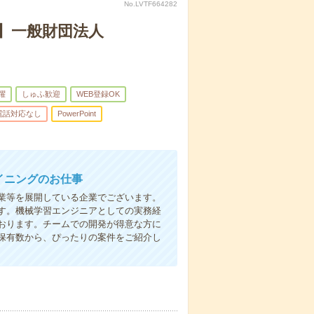
No.LVTF664282
ト】一般財団法人
躍
しゅふ歓迎
WEB登録OK
電話対応なし
PowerPoint
イニングのお仕事
業等を展開している企業でございます。
ます。機械学習エンジニアとしての実務経
おります。チームでの開発が得意な方に
保有数から、ぴったりの案件をご紹介し