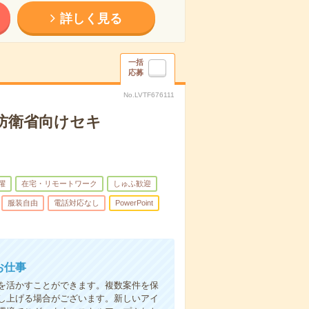
詳しく見る
一括
応募
No.LVTF676111
】防衛省向けセキ
躍
在宅・リモートワーク
しゅふ歓迎
服装自由
電話対応なし
PowerPoint
お仕事
を活かすことができます。複数案件を保
し上げる場合がございます。新しいアイ