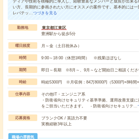
ディアや技術を積極的に導入し、経験豊富なメンバーと成長が出来る
い方、長期的に参画されたい方にオススメの案件です。基本的には一
レバテッ…
つづきを見る
勤務地
東京都江東区
豊洲駅から徒歩5分
曜日頻度
月～金（土日祝休み）
時間
9:00～18:00（休憩1時間） ※残業ほぼなし
期間
即日～長期 ※8月～、9月～など開始日ご相談くださ
時給
時給5300円 ※月収例：84万8000円（5300円×8時
仕事内容
その他IT・エンジニア系
・防衛省向けセキュリティ基準準拠、運用改善支援に
をご担当いただきます。 - 防衛省向けセキュリテ…
応募資格
ブランクOK / 英語力不要
実務経験3年以上
職場の雰囲気