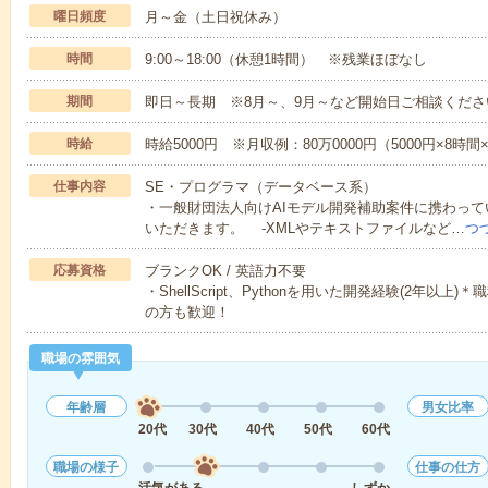
曜日頻度
月～金（土日祝休み）
時間
9:00～18:00（休憩1時間） ※残業ほぼなし
期間
即日～長期 ※8月～、9月～など開始日ご相談くださ
時給
時給5000円 ※月収例：80万0000円（5000円×8時
仕事内容
SE・プログラマ（データベース系）
・一般財団法人向けAIモデル開発補助案件に携わっ
いただきます。 -XMLやテキストファイルなど…
つ
応募資格
ブランクOK / 英語力不要
・ShellScript、Pythonを用いた開発経験(2年
の方も歓迎！
職場の雰囲気
年齢層
男女比率
20代
30代
40代
50代
60代
職場の様子
仕事の仕方