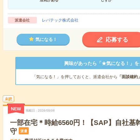
活気がある
しずか
レバテック株式会社
派遣会社
応募する
気になる！
興味があったら「★気になる！」を
「気になる！」を押しておくと、派遣会社から
「面談確約
未読
NEW
掲載日
2026/08/08
一部在宅＊時給6560円！【SAP】自社
守
派遣