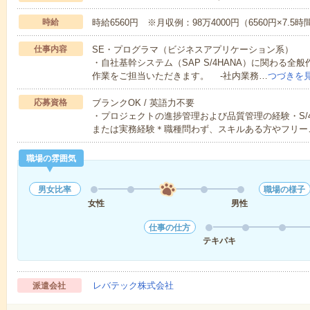
時給
時給6560円 ※月収例：98万4000円（6560円×7.5
仕事内容
SE・プログラマ（ビジネスアプリケーション系）
・自社基幹システム（SAP S/4HANA）に関わる
作業をご担当いただきます。 -社内業務…
つづきを
応募資格
ブランクOK / 英語力不要
・プロジェクトの進捗管理および品質管理の経験・S/
または実務経験＊職種問わず、スキルある方やフリー
職場の雰囲気
男女比率
職場の様子
女性
男性
仕事の仕方
テキパキ
レバテック株式会社
派遣会社