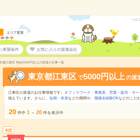
ヘル
エリア変更
た希望条件
お気に入りの派遣会社
京都江東区 時給5000円以上の派遣の仕事一覧
東京都江東区
5000円以上
で
の派
江東区の派遣のお仕事情報です。
オフィスワーク・事務系
、
営業・販売・サー
揃えています。さらに、
短期
・
単発
などの期間や、
職種未経験OK
などのこだ
20
1
20
件中
～
件を表示中
未読