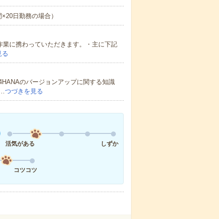
時間×20日勤務の場合）
全般作業に携わっていただきます。・主に下記
見る
4HANAのバージョンアップに関する知識
…
つづきを見る
活気がある
しずか
コツコツ