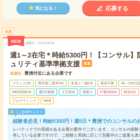
応募する
気になる！
未読
NEW
掲載日
2026/08/08
週1～2在宅＊時給5300円！【コンサル
ュリティ基準準拠支援
派遣
豊洲付近にある企業です
派遣先
ブランクOK
既卒第二新卒OK
友達と一緒OK
英語不要
40～50代活
WEB登録OK
週5日勤務
土日祝休
残業少
IT通信Web
駅歩5分
プログラミング
WEB
ここがポイント！
経験者必見！時給5300円！週5日＊豊洲でのコンサルの
レバテックでの実績がある企業の案件でございます。コンサルの経験
有している企業ですので、ご経験と実績に応じて別案件のご提案も差