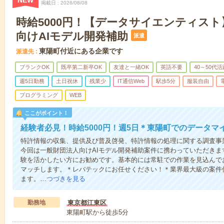
NEW
掲載日
2026/08/08
時給5000円！【データサイエンティス
向けAIモデル開発補助
派遣
東陽町付近にある企業です
派遣先
ブランクOK
既卒第二新卒OK
友達と一緒OK
英語不要
40～50代活
週5日勤務
土日祝休
残業少
IT通信Web
駅歩5分
服装自由
プログラミング
WEB
ここがポイント！
経験者必見！時給5000円！週5日＊東陽町でのデータマ
特許情報の収集、提供及び普及啓発、特許情報の処理に関する調査事
今回は一般財団法人向けAIモデル開発補助案件に携わっていただき
験を活かしたい方にお勧めです。基本的には常駐での作業を見込んで
マッチします。＊レバテックにお任せください！＊業界最大級の案件
ます。…
つづきを見る
勤務地
東京都江東区
東陽町駅から徒歩5分