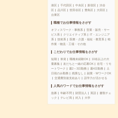
港区
千代田区
中央区
新宿区
渋谷
区
品川区
世田谷区
豊島区
大田区
台東区
職種でお仕事情報をさがす
オフィスワーク・事務系
営業・販売・サー
ビス系
クリエイティブ系
IT・エンジニア
系
技術系
医療・介護・福祉・教育系
軽
作業・物流・工場・その他
こだわりでお仕事情報をさがす
短期
単発
職種未経験OK
10名以上の大
量募集
友だちと一緒の応募OK
在宅・リモ
ートワーク
週2～3日勤務
週4日勤務
土
日祝のみ勤務
残業なし
副業・WワークOK
交通費別途支給あり
語学力が活かせる
人気のワードでお仕事情報をさがす
急募
年齢不問
財団法人
英語
書類チェ
ック
テレビ局
封入
大学