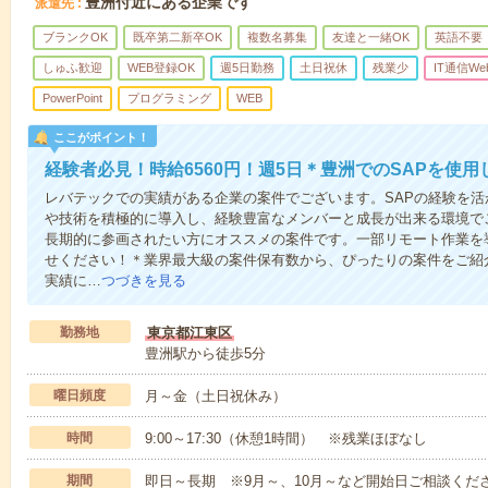
豊洲付近にある企業です
派遣先
ブランクOK
既卒第二新卒OK
複数名募集
友達と一緒OK
英語不要
しゅふ歓迎
WEB登録OK
週5日勤務
土日祝休
残業少
IT通信We
PowerPoint
プログラミング
WEB
ここがポイント！
経験者必見！時給6560円！週5日＊豊洲でのSAPを使用
レバテックでの実績がある企業の案件でございます。SAPの経験を
や技術を積極的に導入し、経験豊富なメンバーと成長が出来る環境で
長期的に参画されたい方にオススメの案件です。一部リモート作業を
せください！＊業界最大級の案件保有数から、ぴったりの案件をご紹
実績に…
つづきを見る
勤務地
東京都江東区
豊洲駅から徒歩5分
曜日頻度
月～金（土日祝休み）
時間
9:00～17:30（休憩1時間） ※残業ほぼなし
期間
即日～長期 ※9月～、10月～など開始日ご相談くだ