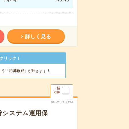
テキパキ
コツコツ
詳しく見る
クリック！
」
や
「応募歓迎」
が届きます！
一括
応募
No.LVTF679563
基幹システム運用保