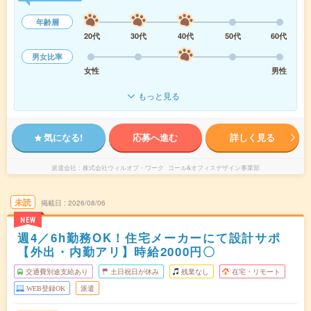
年齢層
20代
30代
40代
50代
60代
男女比率
女性
男性
もっと見る
気になる!
応募へ進む
詳しく見る
派遣会社
株式会社ウィルオブ・ワーク コール&オフィスデザイン事業部
未読
掲載日
2026/08/06
NEW
週4／6h勤務OK！住宅メーカーにて設計サポ
【外出・内勤アリ】時給2000円〇
交通費別途支給あり
土日祝日が休み
残業なし
在宅・リモート
WEB登録OK
派遣