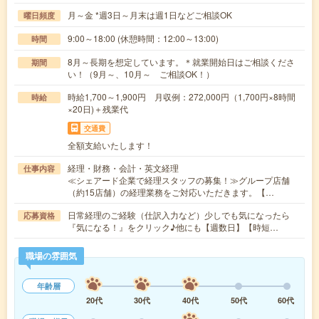
月～金 *週3日～月末は週1日などご相談OK
曜日頻度
9:00～18:00 (休憩時間：12:00～13:00)
時間
8月～長期を想定しています。＊就業開始日はご相談くださ
期間
い！（9月～、10月～ ご相談OK！）
時給1,700～1,900円 月収例：272,000円（1,700円×8時間
時給
×20日)＋残業代
交通費
全額支給いたします！
経理・財務・会計・英文経理
仕事内容
≪シェアード企業で経理スタッフの募集！≫グループ店舗
（約15店舗）の経理業務をご対応いただきます。【…
日常経理のご経験（仕訳入力など）少しでも気になったら
応募資格
『気になる！』をクリック♪他にも【週数日】【時短…
職場の雰囲気
年齢層
20代
30代
40代
50代
60代