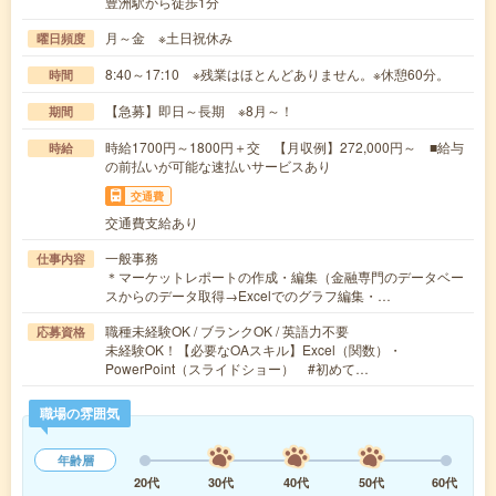
豊洲駅から徒歩1分
月～金 ※土日祝休み
曜日頻度
8:40～17:10 ※残業はほとんどありません。※休憩60分。
時間
【急募】即日～長期 ※8月～！
期間
時給1700円～1800円＋交 【月収例】272,000円～ ■給与
時給
の前払いが可能な速払いサービスあり
交通費
交通費支給あり
一般事務
仕事内容
＊マーケットレポートの作成・編集（金融専門のデータベー
スからのデータ取得→Excelでのグラフ編集・…
職種未経験OK / ブランクOK / 英語力不要
応募資格
未経験OK！【必要なOAスキル】Excel（関数）・
PowerPoint（スライドショー） #初めて…
職場の雰囲気
年齢層
20代
30代
40代
50代
60代