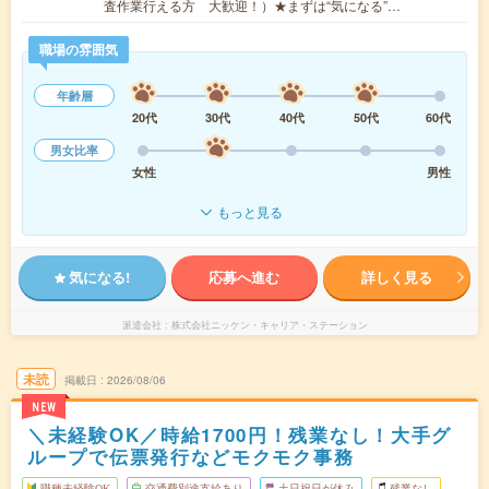
査作業行える方 大歓迎！）★まずは“気になる”…
職場の雰囲気
年齢層
20代
30代
40代
50代
60代
男女比率
女性
男性
もっと見る
気になる!
応募へ進む
詳しく見る
派遣会社
株式会社ニッケン・キャリア・ステーション
未読
掲載日
2026/08/06
NEW
＼未経験OK／時給1700円！残業なし！大手グ
ループで伝票発行などモクモク事務
職種未経験OK
交通費別途支給あり
土日祝日が休み
残業なし