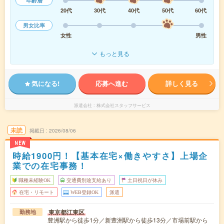
年齢層
20代
30代
40代
50代
60代
男女比率
女性
男性
もっと見る
気になる!
応募へ進む
詳しく見る
派遣会社
株式会社スタッフサービス
未読
掲載日
2026/08/06
NEW
時給1900円！【基本在宅×働きやすさ】上場企
業での在宅事務！
職種未経験OK
交通費別途支給あり
土日祝日が休み
在宅・リモート
WEB登録OK
派遣
東京都江東区
勤務地
豊洲駅から徒歩1分／新豊洲駅から徒歩13分／市場前駅から