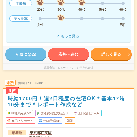
年齢層
20代
30代
40代
50代
60代
男女比率
女性
男性
もっと見る
気になる!
応募へ進む
詳しく見る
派遣会社
ヒューマンリソシア株式会社
未読
掲載日
2026/08/06
NEW
時給1700円！週2日程度の在宅OK＊基本17時
10分まで＊レポート作成など
職種未経験OK
交通費別途支給あり
土日祝日が休み
在宅・リモート
WEB登録OK
派遣
東京都江東区
勤務地