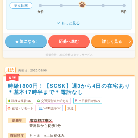
男女比率
女性
男性
もっと見る
気になる!
応募へ進む
詳しく見る
派遣会社
株式会社スタッフサービス
未読
掲載日
2026/08/06
NEW
時給1800円！【SCSK】週3から4日の在宅あり
＊基本17時半まで＊電話なし
職種未経験OK
交通費別途支給あり
土日祝日が休み
在宅・リモート
WEB登録OK
派遣
東京都江東区
勤務地
豊洲駅から徒歩1分
月～金 ※土日祝休み
曜日頻度