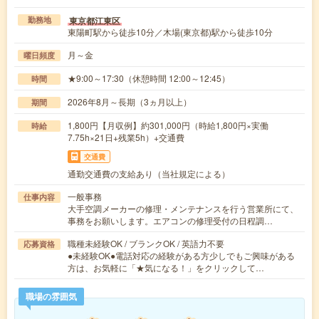
東京都江東区
勤務地
東陽町駅から徒歩10分／木場(東京都)駅から徒歩10分
月～金
曜日頻度
★9:00～17:30（休憩時間 12:00～12:45）
時間
2026年8月～長期（3ヵ月以上）
期間
1,800円【月収例】約301,000円（時給1,800円×実働
時給
7.75h×21日+残業5h）+交通費
交通費
通勤交通費の支給あり（当社規定による）
一般事務
仕事内容
大手空調メーカーの修理・メンテナンスを行う営業所にて、
事務をお願いします。エアコンの修理受付の日程調…
職種未経験OK / ブランクOK / 英語力不要
応募資格
●未経験OK●電話対応の経験がある方少しでもご興味がある
方は、お気軽に「★気になる！」をクリックして…
職場の雰囲気