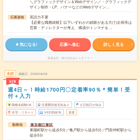
＼グラフィックデザイン＆Webデザイン／・グラフィックデ
ザイン制作・LP、バナーなどのWebデザイン…
英語力不要
応募資格
【必要な職務経験】以下いずれかの経験がある方(1)企画等は
営業・ディレクターが考え、構成やトンマナを…
気になる!
応募へ進む
詳しく見る
派遣会社
株式会社あとらす二十一
未読
掲載日
2026/08/06
NEW
週4日～！時給1700円〇定着率90％＊簡単！受
付＋入力
職種未経験OK
交通費別途支給あり
土日祝日が休み
在宅・リモート
WEB登録OK
派遣
東京都江東区
勤務地
東陽町駅から徒歩5分／亀戸駅から徒歩5分／門前仲町駅から
徒歩5分