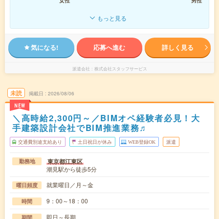
女性
男性
もっと見る
気になる!
応募へ進む
詳しく見る
派遣会社
株式会社スタッフサービス
未読
掲載日
2026/08/06
NEW
＼高時給2,300円～／BIMオペ経験者必見！大
手建築設計会社でBIM推進業務♬
交通費別途支給あり
土日祝日が休み
WEB登録OK
派遣
東京都江東区
勤務地
潮見駅から徒歩5分
就業曜日／月～金
曜日頻度
9：00～18：00
時間
即日～長期
期間