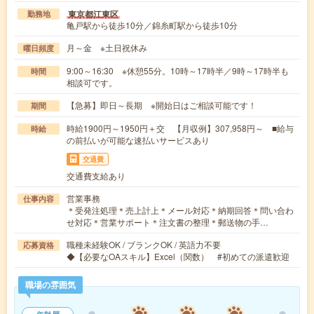
東京都江東区
勤務地
亀戸駅から徒歩10分／錦糸町駅から徒歩10分
月～金 ※土日祝休み
曜日頻度
9:00～16:30 ※休憩55分。10時～17時半／9時～17時半も
時間
相談可です。
【急募】即日～長期 ※開始日はご相談可能です！
期間
時給1900円～1950円＋交 【月収例】307,958円～ ■給与
時給
の前払いが可能な速払いサービスあり
交通費
交通費支給あり
営業事務
仕事内容
＊受発注処理＊売上計上＊メール対応＊納期回答＊問い合わ
せ対応＊営業サポート＊注文書の整理＊郵送物の手…
職種未経験OK / ブランクOK / 英語力不要
応募資格
◆【必要なOAスキル】Excel（関数） #初めての派遣歓迎
職場の雰囲気