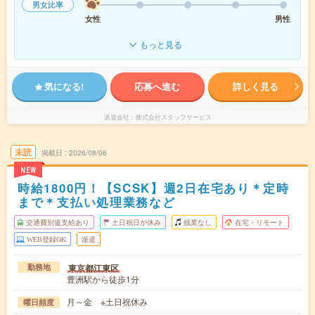
男女比率
女性
男性
もっと見る
気になる!
応募へ進む
詳しく見る
派遣会社
株式会社スタッフサービス
未読
掲載日
2026/08/06
NEW
時給1800円！【SCSK】週2日在宅あり＊定時
まで＊支払い処理業務など
交通費別途支給あり
土日祝日が休み
残業なし
在宅・リモート
WEB登録OK
派遣
東京都江東区
勤務地
豊洲駅から徒歩1分
月～金 ※土日祝休み
曜日頻度