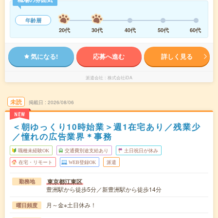
年齢層
20代
30代
40代
50代
60代
気になる!
応募へ進む
詳しく見る
派遣会社
株式会社iDA
未読
掲載日
2026/08/06
NEW
＜朝ゆっくり10時始業＞週1在宅あり／残業少
／憧れの広告業界＊事務
職種未経験OK
交通費別途支給あり
土日祝日が休み
在宅・リモート
WEB登録OK
派遣
東京都江東区
勤務地
豊洲駅から徒歩5分／新豊洲駅から徒歩14分
月～金※土日休み！
曜日頻度