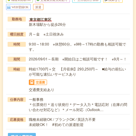
WEB登録OK
派遣
東京都江東区
勤務地
新木場駅から徒歩26分
月～金 ※土日祝休み
曜日頻度
9:00～18:00 ※休憩60分。※9時～17時の勤務も相談可能で
時間
す。
2026/09/01～長期 ※開始日はご相談可能です！ ※9月～！
期間
時給1700円＋交 【月収例】293,250円～ ■給与の前払い
時給
が可能な速払いサービスあり
交通費
交通費支給あり
一般事務
仕事内容
＊伝票発行＊送り状発行＊データ入力＊電話応対（在庫の問
い合わせ対応など）＊メール対応（Outlook…
職種未経験OK / ブランクOK / 英語力不要
応募資格
未経験OK！ #初めての派遣歓迎