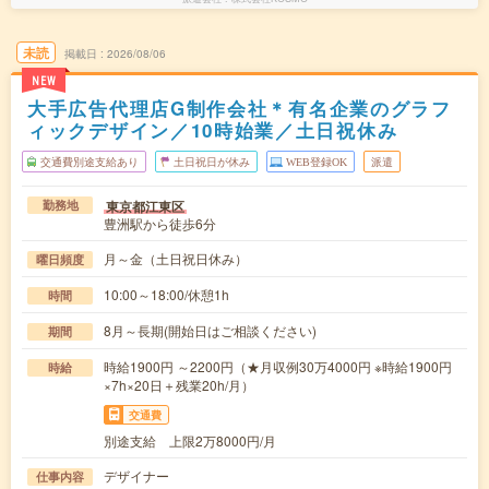
未読
掲載日
2026/08/06
NEW
大手広告代理店G制作会社＊有名企業のグラフ
ィックデザイン／10時始業／土日祝休み
交通費別途支給あり
土日祝日が休み
WEB登録OK
派遣
東京都江東区
勤務地
豊洲駅から徒歩6分
月～金（土日祝日休み）
曜日頻度
10:00～18:00/休憩1h
時間
8月～長期(開始日はご相談ください)
期間
時給1900円 ～2200円（★月収例30万4000円 ※時給1900円
時給
×7h×20日＋残業20h/月）
交通費
別途支給 上限2万8000円/月
デザイナー
仕事内容