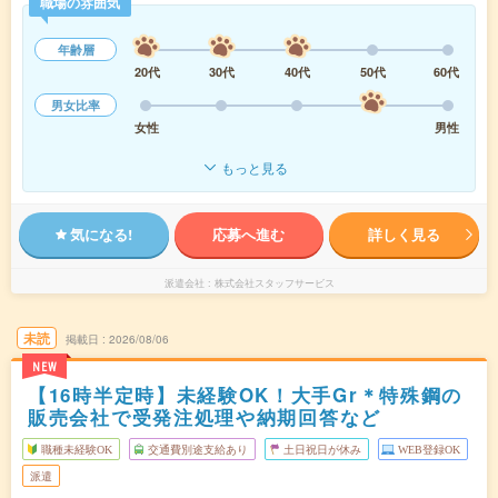
職場の雰囲気
年齢層
20代
30代
40代
50代
60代
男女比率
女性
男性
もっと見る
気になる!
応募へ進む
詳しく見る
派遣会社
株式会社スタッフサービス
未読
掲載日
2026/08/06
NEW
【16時半定時】未経験OK！大手Gr＊特殊鋼の
販売会社で受発注処理や納期回答など
職種未経験OK
交通費別途支給あり
土日祝日が休み
WEB登録OK
派遣