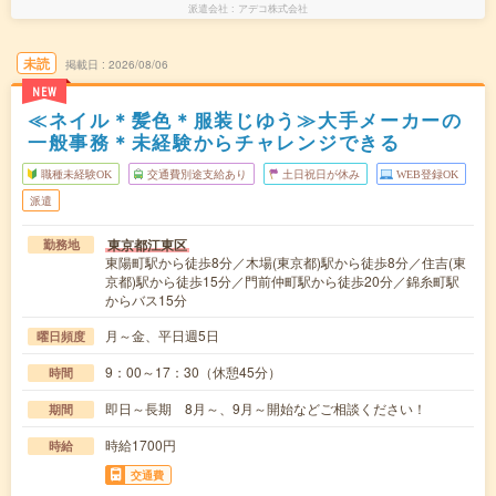
派遣会社
アデコ株式会社
未読
掲載日
2026/08/06
NEW
≪ネイル＊髪色＊服装じゆう≫大手メーカーの
一般事務＊未経験からチャレンジできる
職種未経験OK
交通費別途支給あり
土日祝日が休み
WEB登録OK
派遣
東京都江東区
勤務地
東陽町駅から徒歩8分／木場(東京都)駅から徒歩8分／住吉(東
京都)駅から徒歩15分／門前仲町駅から徒歩20分／錦糸町駅
からバス15分
月～金、平日週5日
曜日頻度
9：00～17：30（休憩45分）
時間
即日～長期 8月～、9月～開始などご相談ください！
期間
時給1700円
時給
交通費