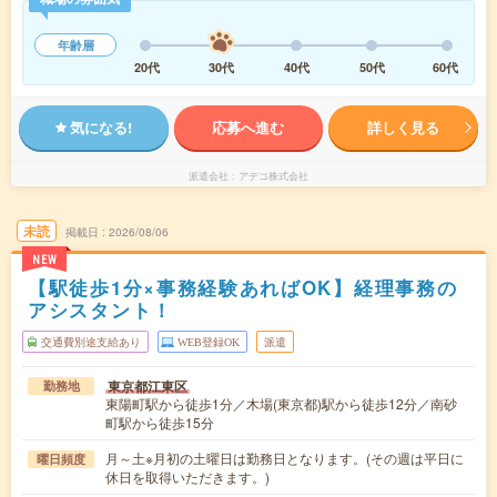
年齢層
20代
30代
40代
50代
60代
気になる!
応募へ進む
詳しく見る
派遣会社
アデコ株式会社
未読
掲載日
2026/08/06
NEW
【駅徒歩1分×事務経験あればOK】経理事務の
アシスタント！
交通費別途支給あり
WEB登録OK
派遣
東京都江東区
勤務地
東陽町駅から徒歩1分／木場(東京都)駅から徒歩12分／南砂
町駅から徒歩15分
月～土※月初の土曜日は勤務日となります。(その週は平日に
曜日頻度
休日を取得いただきます。)