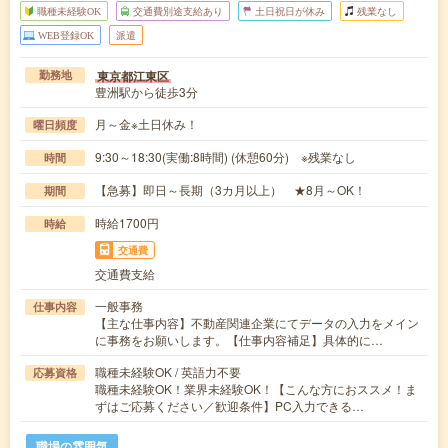
職種未経験OK
交通費別途支給あり
土日祝日が休み
残業なし
WEB登録OK
派遣
東京都江東区
勤務地
豊洲駅から徒歩3分
月～金※土日休み！
曜日頻度
9:30～18:30(実働:8時間) (休憩60分) ※残業なし
時間
【急募】即日～長期（3カ月以上） ★8月～OK！
期間
時給1700円
時給
交通費
交通費支給
一般事務
仕事内容
【主な仕事内容】不動産関連企業にてデータの入力をメイン
に事務をお願いします。【仕事内容補足】具体的に…
職種未経験OK / 英語力不要
応募資格
職種未経験OK！業界未経験OK！【こんな方におススメ！ま
ずはご応募ください／歓迎条件】PC入力できる…
職場の雰囲気