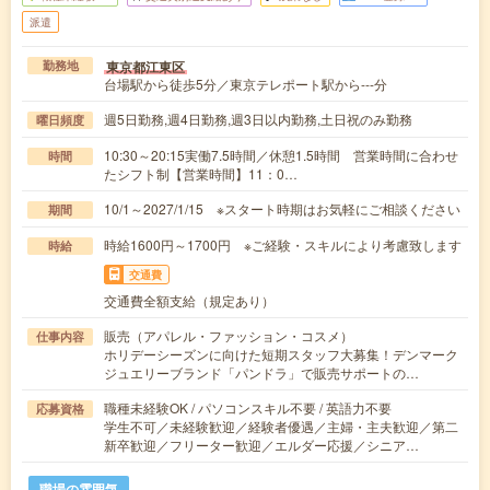
派遣
東京都江東区
勤務地
台場駅から徒歩5分／東京テレポート駅から---分
週5日勤務,週4日勤務,週3日以内勤務,土日祝のみ勤務
曜日頻度
10:30～20:15実働7.5時間／休憩1.5時間 営業時間に合わせ
時間
たシフト制【営業時間】11：0…
10/1～2027/1/15 ※スタート時期はお気軽にご相談ください
期間
時給1600円～1700円 ※ご経験・スキルにより考慮致します
時給
交通費
交通費全額支給（規定あり）
販売（アパレル・ファッション・コスメ）
仕事内容
ホリデーシーズンに向けた短期スタッフ大募集！デンマーク
ジュエリーブランド「パンドラ」で販売サポートの…
職種未経験OK / パソコンスキル不要 / 英語力不要
応募資格
学生不可／未経験歓迎／経験者優遇／主婦・主夫歓迎／第二
新卒歓迎／フリーター歓迎／エルダー応援／シニア…
職場の雰囲気