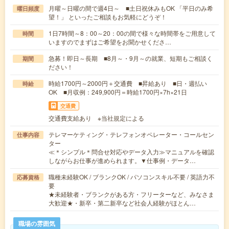
月曜～日曜の間で週4日～ ■土日祝休みもOK 「平日のみ希
曜日頻度
望！」 といったご相談もお気軽にどうぞ！
1日7時間～8：00～20：00の間で様々な時間帯をご用意して
時間
いますのでまずはご希望をお聞かせくださ…
急募！即日～長期 ■8月～・9月～の就業、短期もご相談く
期間
ださい！
時給1700円～2000円＋交通費 ■昇給あり ■日・週払い
時給
OK ■月収例：249,900円＝時給1700円×7h×21日
交通費
交通費支給あり ※当社規定による
テレマーケティング・テレフォンオペレーター・コールセン
仕事内容
ター
≪＊シンプル＊問合せ対応やデータ入力≫マニュアルを確認
しながらお仕事が進められます。▼仕事例・データ…
職種未経験OK / ブランクOK / パソコンスキル不要 / 英語力不
応募資格
要
★未経験者・ブランクがある方・フリーターなど、みなさま
大歓迎★・新卒・第二新卒など社会人経験がほとん…
職場の雰囲気