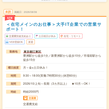
未読
掲載日
2026/08/06
NEW
＜在宅メインのお仕事＞大手IT企業での営業サ
ポート！
交通費別途支給あり
土日祝日が休み
在宅・リモート
WEB登録OK
派遣
東京都江東区
勤務地
豊洲駅から徒歩1分／新豊洲駅から徒歩10分／市場前駅から
徒歩15分
月～金※土日休み！
曜日頻度
9:30～18:00(実働:7時間30分) (休憩60分)
時間
2026/10/上旬～長期（3カ月以上） ★10月～OK！
期間
時給2000円
時給
交通費
交通費支給