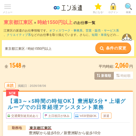
メニュー
気になる!
ログイン
検索
東京都江東区
×
時給1550円以上
のお仕事一覧
江東区の派遣のお仕事情報です。
オフィスワーク・事務系
、
営業・販売・サービス系
、
クリエイティブ系
などのお仕事を取り揃えています。さらに、
短期
・
単発
などの期
間や、
職種未経験OK
などのこだわり条件で絞り込んでいただけます。
条件の変更
東京都江東区 / 時給1550円以上
1548
2,060
全
件
平均時給:
円
時給順
新着順
未読
掲載日
2026/08/06
NEW
【週3～×5時間の時短OK】豊洲駅5分＊上場グ
ループでの日常経理アシスタント業務
交通費別途支給あり
土日祝日が休み
WEB登録OK
派遣
東京都江東区
勤務地
豊洲駅から徒歩5分／新豊洲駅から徒歩10分