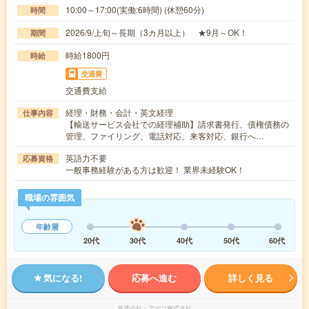
10:00～17:00(実働:6時間) (休憩60分)
時間
2026/9/上旬～長期（3カ月以上） ★9月～OK！
期間
時給1800円
時給
交通費
交通費支給
経理・財務・会計・英文経理
仕事内容
【輸送サービス会社での経理補助】請求書発行、債権債務の
管理、ファイリング、電話対応、来客対応、銀行へ…
英語力不要
応募資格
一般事務経験がある方は歓迎！ 業界未経験OK！
職場の雰囲気
年齢層
20代
30代
40代
50代
60代
気になる!
応募へ進む
詳しく見る
派遣会社
アデコ株式会社