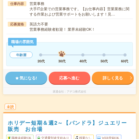
営業事務
仕事内容
大手IT企業での営業事務です。【お仕事内容】営業業務に関
する作業および営業サポートをお願いします！見…
英語力不要
応募資格
営業事務経験者歓迎！ 業界未経験OK！
職場の雰囲気
年齢層
20代
30代
40代
50代
60代
気になる!
応募へ進む
詳しく見る
派遣会社
アデコ株式会社
未読
ホリデー短期＆週2～【パンドラ】ジュエリー
販売 お台場
職種未経験OK
交通費別途支給あり
残業なし
WEB登録OK