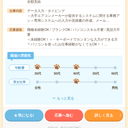
全額支給
データ入力・タイピング
仕事内容
＜大手エアコンメーカーが提供するシステムに関する事務ア
シ＞専用システムへの入力や見積書の作成、メール…
職種未経験OK / ブランクOK / パソコンスキル不要 / 英語力不
応募資格
要
＜未経験OK！＞・キーボードでカンタンな入力ができる方
＊パソコンを使ったお仕事経験がなくてもOK！！…
職場の雰囲気
年齢層
20代
30代
40代
50代
60代
男女比率
女性
男性
もっと見る
気になる!
応募へ進む
詳しく見る
派遣会社
株式会社KOSMO