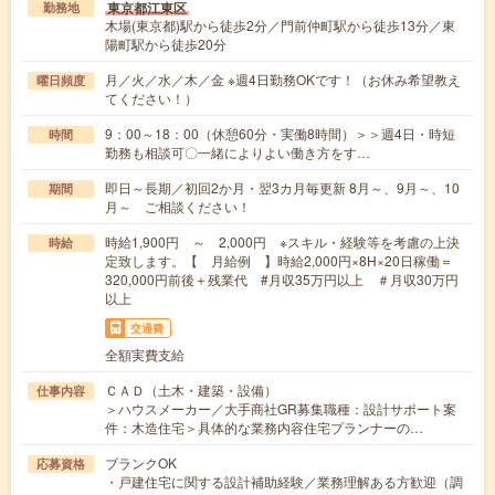
東京都江東区
勤務地
木場(東京都)駅から徒歩2分／門前仲町駅から徒歩13分／東
陽町駅から徒歩20分
月／火／水／木／金 ※週4日勤務OKです！（お休み希望教え
曜日頻度
てください！）
9：00～18：00（休憩60分・実働8時間）＞＞週4日・時短
時間
勤務も相談可〇一緒によりよい働き方をす…
即日～長期／初回2か月・翌3カ月毎更新 8月～、9月～、10
期間
月～ ご相談ください！
時給1,900円 ～ 2,000円 ※スキル・経験等を考慮の上決
時給
定致します。【 月給例 】時給2,000円×8H×20日稼働＝
320,000円前後＋残業代 #月収35万円以上 ＃月収30万円
以上
交通費
全額実費支給
ＣＡＤ（土木・建築・設備）
仕事内容
＞ハウスメーカー／大手商社GR募集職種：設計サポート案
件：木造住宅＞具体的な業務内容住宅プランナーの…
ブランクOK
応募資格
・戸建住宅に関する設計補助経験／業務理解ある方歓迎（調