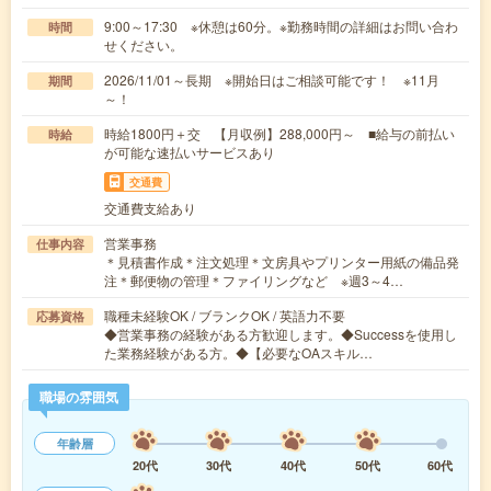
9:00～17:30 ※休憩は60分。※勤務時間の詳細はお問い合わ
時間
せください。
2026/11/01～長期 ※開始日はご相談可能です！ ※11月
期間
～！
時給1800円＋交 【月収例】288,000円～ ■給与の前払い
時給
が可能な速払いサービスあり
交通費
交通費支給あり
営業事務
仕事内容
＊見積書作成＊注文処理＊文房具やプリンター用紙の備品発
注＊郵便物の管理＊ファイリングなど ※週3～4…
職種未経験OK / ブランクOK / 英語力不要
応募資格
◆営業事務の経験がある方歓迎します。◆Successを使用し
た業務経験がある方。◆【必要なOAスキル…
職場の雰囲気
年齢層
20代
30代
40代
50代
60代