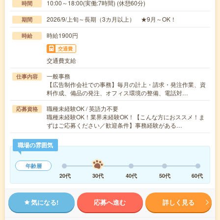
10:00～18:00(実働:7時間) (休憩60分)
時間
2026/9/上旬～長期（3カ月以上） ★9月～OK！
期間
時給1900円
時給
交通費
交通費支給
一般事務
仕事内容
【広告制作会社での事務】毎月の計上・請求・発注作業、資
料作成、備品の発注、オフィス環境の整備、電話対…
職種未経験OK / 英語力不要
応募資格
職種未経験OK！業界未経験OK！【こんな方におススメ！ま
ずはご応募ください／歓迎条件】事務経験がある…
職場の雰囲気
年齢層
20代
30代
40代
50代
60代
気になる!
応募へ進む
詳しく見る