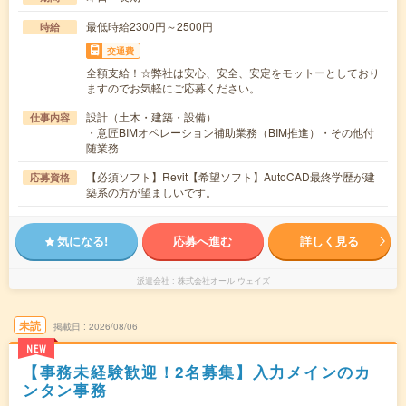
最低時給2300円～2500円
時給
交通費
全額支給！☆弊社は安心、安全、安定をモットーとしており
ますのでお気軽にご応募ください。
設計（土木・建築・設備）
仕事内容
・意匠BIMオペレーション補助業務（BIM推進）・その他付
随業務
【必須ソフト】Revit【希望ソフト】AutoCAD最終学歴が建
応募資格
築系の方が望ましいです。
気になる!
応募へ進む
詳しく見る
派遣会社
株式会社オール ウェイズ
未読
掲載日
2026/08/06
NEW
【事務未経験歓迎！2名募集】入力メインのカ
ンタン事務