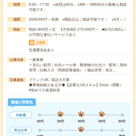
9:00～17:30 ※休憩は60分。※9時～16時30分の勤務も相談
時間
可能です。
2026/09/07～長期 ※開始日はご相談可能です！ ※9月～！
期間
時給1800円＋交 【月収例】270,000円～ ■給与の前払い
時給
が可能な速払いサービスあり
交通費
交通費支給あり
一般事務
仕事内容
＊支払い処理｜社内メール便・郵便物の仕分け・配布｜契約
管理（台帳入力・関係部署連絡）｜備品管理・発注…
ブランクOK / 英語力不要
応募資格
◆事務経験がある方◆【必要なOAスキル】Excel（関数）
#初めての派遣歓迎
職場の雰囲気
年齢層
20代
30代
40代
50代
60代
男女比率