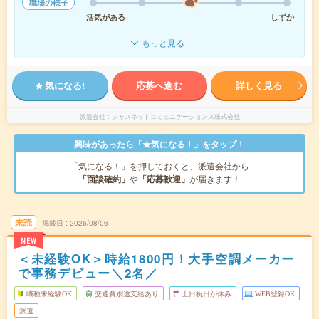
職場の様子
活気がある
しずか
もっと見る
気になる!
応募へ進む
詳しく見る
派遣会社
ジャスネットコミュニケーションズ株式会社
興味があったら「★気になる！」をタップ！
「気になる！」を押しておくと、派遣会社から
「面談確約」
や
「応募歓迎」
が届きます！
未読
掲載日
2026/08/06
NEW
＜未経験OK＞時給1800円！大手空調メーカー
で事務デビュー＼2名／
職種未経験OK
交通費別途支給あり
土日祝日が休み
WEB登録OK
派遣