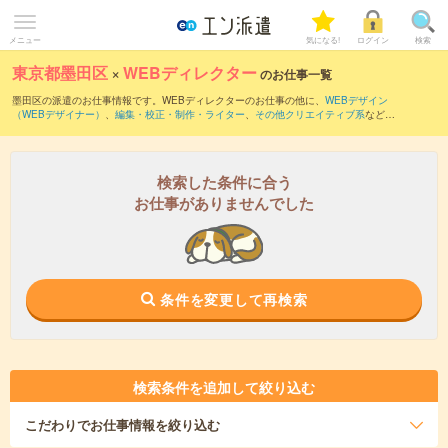
メニュー
気になる!
ログイン
検索
東京都墨田区
×
WEBディレクター
のお仕事一覧
墨田区の派遣のお仕事情報です。WEBディレクターのお仕事の他に、
WEBデザイン
（WEBデザイナー）
、
編集・校正・制作・ライター
、
その他クリエイティブ系
などを
取り揃えています。さらに、
短期
・
単発
などの期間や、
職種未経験OK
などのこだわり
条件で絞り込んでいただけます。職種辞典：
WEBディレクターのお仕事とは？とは？
検索した条件に合う
お仕事がありませんでした
条件を変更して再検索
検索条件を追加して絞り込む
こだわり
でお仕事情報を絞り込む