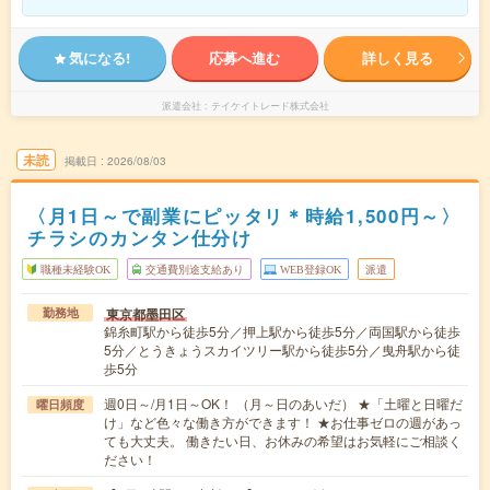
気になる!
応募へ進む
詳しく見る
派遣会社
テイケイトレード株式会社
未読
掲載日
2026/08/03
〈月1日～で副業にピッタリ＊時給1,500円～〉
チラシのカンタン仕分け
職種未経験OK
交通費別途支給あり
WEB登録OK
派遣
東京都墨田区
勤務地
錦糸町駅から徒歩5分／押上駅から徒歩5分／両国駅から徒歩
5分／とうきょうスカイツリー駅から徒歩5分／曳舟駅から徒
歩5分
週0日～/月1日～OK！ （月～日のあいだ） ★「土曜と日曜だ
曜日頻度
け」など色々な働き方ができます！ ★お仕事ゼロの週があっ
ても大丈夫。 働きたい日、お休みの希望はお気軽にご相談く
ださい！