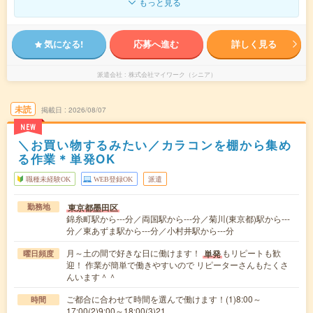
もっと見る
気になる!
応募へ進む
詳しく見る
派遣会社
株式会社マイワーク（シニア）
未読
掲載日
2026/08/07
NEW
＼お買い物するみたい／カラコンを棚から集め
る作業＊単発OK
職種未経験OK
WEB登録OK
派遣
東京都墨田区
勤務地
錦糸町駅から---分／両国駅から---分／菊川(東京都)駅から---
分／東あずま駅から---分／小村井駅から---分
月～土の間で好きな日に働けます！
もリピートも歓
単発
曜日頻度
迎！ 作業が簡単で働きやすいので リピーターさんもたくさ
んいます＾＾
ご都合に合わせて時間を選んで働けます！(1)8:00～
時間
17:00(2)9:00～18:00(3)21…