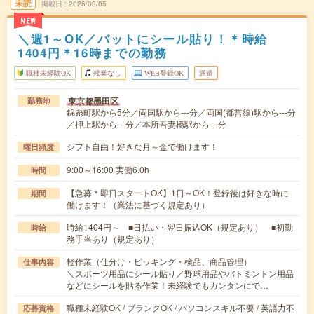
未読
掲載日
2026/08/05
NEW
＼週1～OK／バットにシール貼り！＊時給
1404円＊16時までの勤務
職種未経験OK
残業なし
WEB登録OK
派遣
東京都墨田区
勤務地
錦糸町駅から5分／両国駅から---分／両国(都営線)駅から---分
／押上駅から---分／本所吾妻橋駅から---分
シフト自由！好きな月～金で働けます！
曜日頻度
9:00～16:00 実働6.0h
時間
【急募＊即日スタートOK】1日～OK！登録後は好きな時に
期間
働けます！（業法に基づく規定あり）
時給1404円～ ■日払い・翌日振込OK（規定あり） ■初勤
時給
務手当あり（規定あり）
軽作業（仕分け・ピッキング・検品、商品管理）
仕事内容
＼スポーツ用品にシール貼り／野球用品やバトミントン用品
などにシールを貼る作業！未経験でもカンタンにで…
職種未経験OK / ブランクOK / パソコンスキル不要 / 英語力不
応募資格