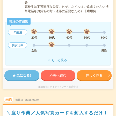
要
高校生は不可過度な染髪、ヒゲ、ネイルはご遠慮ください携
帯電話をお持ちの方（連絡に必要なため）【雇用契…
職場の雰囲気
年齢層
20代
30代
40代
50代
60代
男女比率
女性
男性
もっと見る
気になる!
応募へ進む
詳しく見る
派遣会社
テイケイトレード株式会社
未読
掲載日
2026/08/04
＼座り作業／人気写真カードを封入するだけ！