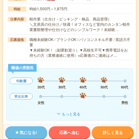
時給1,500円～1,875円
時給
軽作業（仕分け・ピッキング・検品、商品管理）
仕事内容
＼文房具の仕分け／快適！オフィスなど室内のカンタン軽作
業書類整理や仕分けなどのシンプルワーク！未経験…
職種未経験OK / ブランクOK / パソコンスキル不要 / 英語力不
応募資格
要
▼未経験OK！（副業歓迎☆）▼高校生不可▼携帯電話をお
持ちの方（業務連絡に使用）※応募後のご連絡はメ…
職場の雰囲気
年齢層
20代
30代
40代
50代
60代
男女比率
女性
男性
もっと見る
気になる!
応募へ進む
詳しく見る