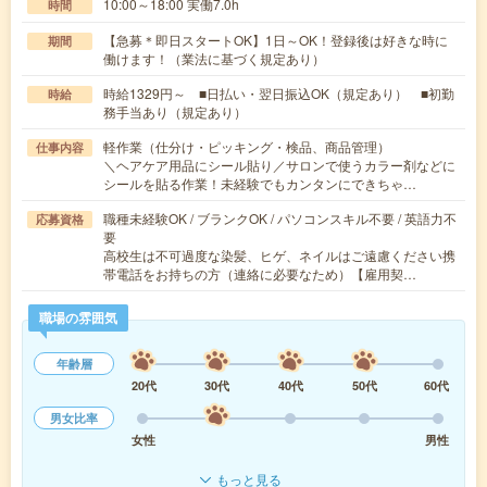
10:00～18:00 実働7.0h
時間
【急募＊即日スタートOK】1日～OK！登録後は好きな時に
期間
働けます！（業法に基づく規定あり）
時給1329円～ ■日払い・翌日振込OK（規定あり） ■初勤
時給
務手当あり（規定あり）
軽作業（仕分け・ピッキング・検品、商品管理）
仕事内容
＼ヘアケア用品にシール貼り／サロンで使うカラー剤などに
シールを貼る作業！未経験でもカンタンにできちゃ…
職種未経験OK / ブランクOK / パソコンスキル不要 / 英語力不
応募資格
要
高校生は不可過度な染髪、ヒゲ、ネイルはご遠慮ください携
帯電話をお持ちの方（連絡に必要なため）【雇用契…
職場の雰囲気
年齢層
20代
30代
40代
50代
60代
男女比率
女性
男性
もっと見る