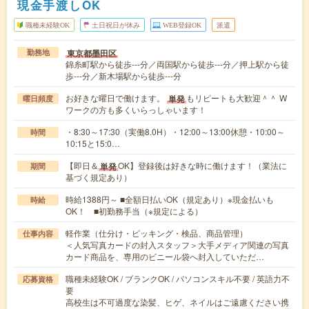
現金手渡しOK
職種未経験OK
土日祝日が休み
WEB登録OK
派遣
東京都墨田区
勤務地
錦糸町駅から徒歩---分／両国駅から徒歩---分／押上駅から徒
歩---分／新木場駅から徒歩---分
お好きな曜日で働けます。
もリピートも大歓迎＾＾ W
単発
曜日頻度
ワークの方も多くいらっしゃいます！
・8:30～17:30（実働8.0H）・12:00～13:00休憩・10:00～
時間
10:15と15:0…
【即日＆
OK】登録後は好きな時に働けます！（業法に
単発
期間
基づく規定あり）
時給1388円～ ■全額日払いOK（規定あり）※現金払いも
時給
OK！ ■初勤務手当（※規定による）
軽作業（仕分け・ピッキング・検品、商品管理）
仕事内容
＜人気写真カードの封入スタッフ＞大手メディア関連の写真
カード商品を、専用のビニール袋へ封入していただ…
職種未経験OK / ブランクOK / パソコンスキル不要 / 英語力不
応募資格
要
高校生は不可過度な染髪、ヒゲ、ネイルはご遠慮ください携