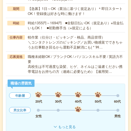
【急募】1日～OK（業法に基づく規定あり）＊即日スタート
期間
OK！登録後は好きな時に働けます！
時給1355円～1694円 ■全額日払いOK（規定あり）※現金払
時給
いもOK！ ■初勤務手当（※規定による）
軽作業（仕分け・ピッキング・検品、商品管理）
仕事内容
＼コンタクトレンズのピッキング／お買い物感覚でできちゃ
うお仕事動き回るから運動不足解消にも( *´艸…
職種未経験OK / ブランクOK / パソコンスキル不要 / 英語力不
応募資格
要
高校生は不可過度な染髪、ヒゲ、ネイルはご遠慮ください携
帯電話をお持ちの方（連絡に必要なため）【雇用契…
職場の雰囲気
年齢層
20代
30代
40代
50代
60代
男女比率
女性
男性
もっと見る