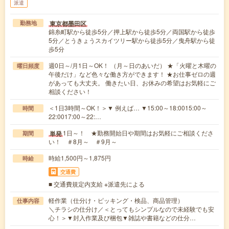
派遣
東京都墨田区
勤務地
錦糸町駅から徒歩5分／押上駅から徒歩5分／両国駅から徒歩
5分／とうきょうスカイツリー駅から徒歩5分／曳舟駅から徒
歩5分
週0日～/月1日～OK！ （月～日のあいだ） ★「火曜と木曜の
曜日頻度
午後だけ」など色々な働き方ができます！ ★お仕事ゼロの週
があっても大丈夫。 働きたい日、お休みの希望はお気軽にご
相談ください！
＜1日3時間～OK！＞▼ 例えば… ▼15:00～18:0015:00～
時間
22:0017:00～22:…
1日～！ ★勤務開始日や期間はお気軽にご相談くださ
単発
期間
い！ ＃8月～ ＃9月～
時給1,500円～1,875円
時給
交通費
■ 交通費規定内支給 ※派遣先による
軽作業（仕分け・ピッキング・検品、商品管理）
仕事内容
＼チラシの仕分け／＜とってもシンプルなので未経験でも安
心！＞▼封入作業及び梱包▼雑誌や書籍などの仕分…