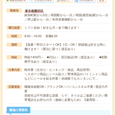
職種未経験OK
土日祝日が休み
残業なし
WEB登録OK
派遣
東京都墨田区
勤務地
錦糸町駅から5分／両国駅から---分／両国(都営線)駅から---分
／押上駅から---分／本所吾妻橋駅から---分
シフト自由！好きな月～金で働けます！
曜日頻度
9:00～16:00 実働6.0h
時間
【急募＊即日スタートOK】1日～OK！登録後は好きな時に
期間
働けます！（業法に基づく規定あり）
時給1404円～ ■日払い・翌日振込OK（規定あり） ■初勤
時給
務手当あり（規定あり）
軽作業（仕分け・ピッキング・検品、商品管理）
仕事内容
＼スポーツ用品にシール貼り／野球用品やバトミントン用品
などにシールを貼る作業！未経験でもカンタンにで…
職種未経験OK / ブランクOK / パソコンスキル不要 / 英語力不
応募資格
要
高校生は不可過度な染髪、ヒゲ、ネイルはご遠慮ください携
帯電話をお持ちの方（連絡に必要なため）【雇用契…
職場の雰囲気