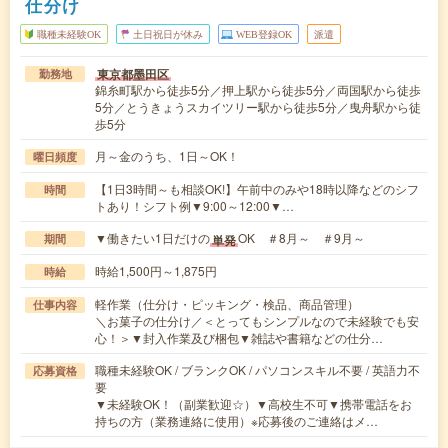
仕分け
職種未経験OK
土日祝日が休み
WEB登録OK
派遣
東京都墨田区
勤務地
錦糸町駅から徒歩5分／押上駅から徒歩5分／両国駅から徒歩
5分／とうきょうスカイツリー駅から徒歩5分／曳舟駅から徒
歩5分
月～金のうち、1日～OK！
曜日頻度
【1日3時間～も相談OK!】午前中のみや18時以降などのシフ
時間
トあり！シフト例▼9:00～12:00▼…
▼働きたい1日だけの
OK ＃8月～ ＃9月～
単発
期間
時給1,500円～1,875円
時給
軽作業（仕分け・ピッキング・検品、商品管理）
仕事内容
＼お菓子の仕分け／＜とってもシンプルなので未経験でも安
心！＞▼封入作業及び梱包▼雑誌や書籍などの仕分…
職種未経験OK / ブランクOK / パソコンスキル不要 / 英語力不
応募資格
要
▼未経験OK！（副業歓迎☆）▼高校生不可▼携帯電話をお
持ちの方（業務連絡に使用）※応募後のご連絡はメ…