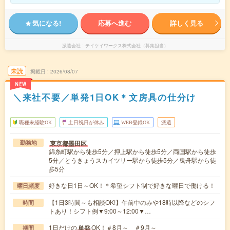
気になる!
応募へ進む
詳しく見る
派遣会社
テイケイワークス株式会社（募集担当）
未読
掲載日
2026/08/07
NEW
＼来社不要／単発1日OK＊文房具の仕分け
職種未経験OK
土日祝日が休み
WEB登録OK
派遣
東京都墨田区
勤務地
錦糸町駅から徒歩5分／押上駅から徒歩5分／両国駅から徒歩
5分／とうきょうスカイツリー駅から徒歩5分／曳舟駅から徒
歩5分
好きな日1日～OK！＊希望シフト制で好きな曜日で働ける！
曜日頻度
【1日3時間～も相談OK!】午前中のみや18時以降などのシフ
時間
トあり！シフト例▼9:00～12:00▼…
1日だけの
OK！＃8月～ ＃9月～
単発
期間