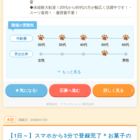
要
◆未経験大歓迎！20代から60代の方が幅広く活躍中です！・
スーツ着用！・履歴書不要！
職場の雰囲気
年齢層
20代
30代
40代
50代
60代
男女比率
女性
男性
もっと見る
気になる!
応募へ進む
詳しく見る
派遣会社
ファンクショット株式会社
未読
掲載日
2026/07/24
【1日～】スマホから3分で登録完了＊お菓子の