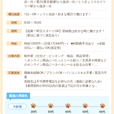
歩---分／菊川(東京都)駅から徒歩---分／とうきょうスカイツ
リー駅から徒歩---分
1日～OK！シフト自由！好きな曜日で働けます！
曜日頻度
9:00～18:00
時間
【急募＊即日スタートOK】登録後は好きな時に働けます！
期間
（業法に基づく規定あり）
時給1305円～(日収1万440円～) ■初勤務手当あり ※全額
時給
日払い・週払いOK(規定有)
軽作業（仕分け・ピッキング・検品、商品管理）
仕事内容
＼オンライン商品にぺたっとシール貼り／文房具や雑貨など
のオンライン商品にペタペタシールを貼るお仕事！…
職種未経験OK / ブランクOK / パソコンスキル不要 / 英語力不
応募資格
要
高校生は不可携帯電話をお持ちの方（連絡に必要なため）
【雇用契約が30日以内の派遣は下記の方が対象とな…
職場の雰囲気
年齢層
20代
30代
40代
50代
60代