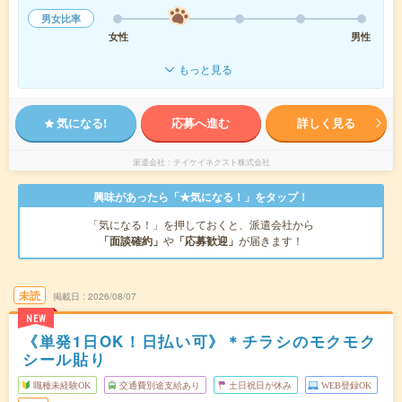
男女比率
女性
男性
もっと見る
気になる!
応募へ進む
詳しく見る
派遣会社
テイケイネクスト株式会社
興味があったら「★気になる！」をタップ！
「気になる！」を押しておくと、派遣会社から
「面談確約」
や
「応募歓迎」
が届きます！
未読
掲載日
2026/08/07
NEW
《単発1日OK！日払い可》＊チラシのモクモク
シール貼り
職種未経験OK
交通費別途支給あり
土日祝日が休み
WEB登録OK