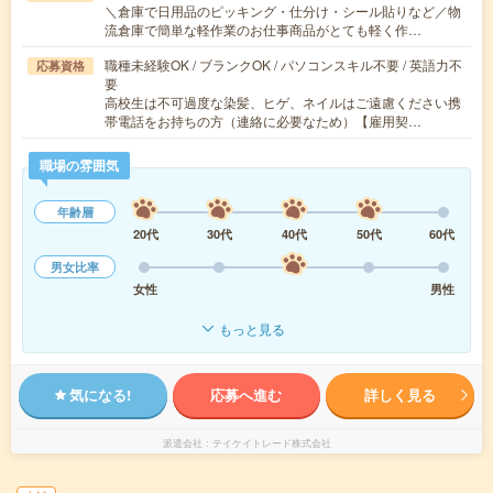
＼倉庫で日用品のピッキング・仕分け・シール貼りなど／物
流倉庫で簡単な軽作業のお仕事商品がとても軽く作…
職種未経験OK / ブランクOK / パソコンスキル不要 / 英語力不
応募資格
要
高校生は不可過度な染髪、ヒゲ、ネイルはご遠慮ください携
帯電話をお持ちの方（連絡に必要なため）【雇用契…
職場の雰囲気
年齢層
20代
30代
40代
50代
60代
男女比率
女性
男性
もっと見る
気になる!
応募へ進む
詳しく見る
派遣会社
テイケイトレード株式会社