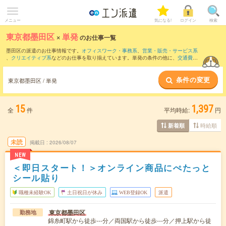
メニュー
気になる!
ログイン
検索
東京都墨田区
×
単発
のお仕事一覧
墨田区の派遣のお仕事情報です。
オフィスワーク・事務系
、
営業・販売・サービス系
、
クリエイティブ系
などのお仕事を取り揃えています。単発の条件の他に、
交通費別
途支給あり
、
職種未経験OK
、
友だちと一緒の応募OK
などでもお探し頂けます。
条件の変更
東京都墨田区 / 単発
15
1,397
全
件
平均時給:
円
時給順
新着順
未読
掲載日
2026/08/07
NEW
＜即日スタート！＞オンライン商品にぺたっと
シール貼り
職種未経験OK
土日祝日が休み
WEB登録OK
派遣
東京都墨田区
勤務地
錦糸町駅から徒歩---分／両国駅から徒歩---分／押上駅から徒