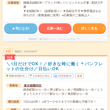
職種未経験OK / ブランクOK / パソコンスキル不要 / 英語力不
応募資格
要
▼未経験OK！（副業歓迎☆）▼高校生不可▼携帯電話をお
持ちの方（業務連絡に使用）※応募後のご連絡はメ…
気になる!
応募へ進む
詳しく見る
派遣会社
株式会社バイトレ（キャムコムグループ）
未読
掲載日
2026/08/07
NEW
＼1日だけでOK！／好きな時に働く＊パンフレ
ットの仕分け／日払いOK
職種未経験OK
土日祝日が休み
WEB登録OK
派遣
東京都墨田区
勤務地
錦糸町駅から---分／押上駅から---分／両国駅から---分／とう
きょうスカイツリー駅から---分／曳舟駅から---分
1日のみOK！ ※Ｗワークやスキマでの勤務も可能です！
曜日頻度
9:00～18:00希望の時間帯を選べます！＜シフト例＞・8：30
時間