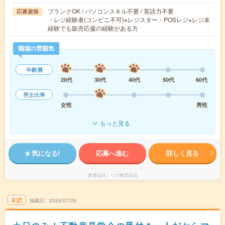
ブランクOK / パソコンスキル不要 / 英語力不要
応募資格
・レジ経験者(コンビニ不可)※レジスター・POSレジ※レジ未
経験でも販売応援の経験がある方
職場の雰囲気
年齢層
20代
30代
40代
50代
60代
男女比率
女性
男性
もっと見る
気になる!
応募へ進む
詳しく見る
派遣会社
リグ株式会社
未読
掲載日
2026/07/29