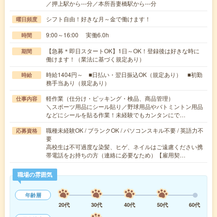
／押上駅から---分／本所吾妻橋駅から---分
シフト自由！好きな月～金で働けます！
曜日頻度
9:00～16:00 実働6.0h
時間
【急募＊即日スタートOK】1日～OK！登録後は好きな時に
期間
働けます！（業法に基づく規定あり）
時給1404円～ ■日払い・翌日振込OK（規定あり） ■初勤
時給
務手当あり（規定あり）
軽作業（仕分け・ピッキング・検品、商品管理）
仕事内容
＼スポーツ用品にシール貼り／野球用品やバトミントン用品
などにシールを貼る作業！未経験でもカンタンにで…
職種未経験OK / ブランクOK / パソコンスキル不要 / 英語力不
応募資格
要
高校生は不可過度な染髪、ヒゲ、ネイルはご遠慮ください携
帯電話をお持ちの方（連絡に必要なため）【雇用契…
職場の雰囲気
年齢層
20代
30代
40代
50代
60代