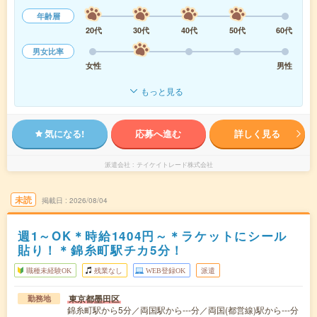
年齢層
20代
30代
40代
50代
60代
男女比率
女性
男性
もっと見る
気になる!
応募へ進む
詳しく見る
派遣会社
テイケイトレード株式会社
未読
掲載日
2026/08/04
週1～OK＊時給1404円～＊ラケットにシール
貼り！＊錦糸町駅チカ5分！
職種未経験OK
残業なし
WEB登録OK
派遣
東京都墨田区
勤務地
錦糸町駅から5分／両国駅から---分／両国(都営線)駅から---分