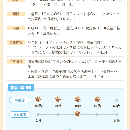
～12：00・10：00～19：0…
【急募】1日のみOK！ 即日スタートもOK！ ＜Ｗワーク
期間
や扶養内での勤務もＯＫです＞
時給1400円 ■日払い・週払いOK！(規定あり) ■現金日払
時給
いもOK（規定あり）
軽作業（仕分け・ピッキング・検品、商品管理）
仕事内容
＼パンフレットの仕分け／▼他にもお仕事いっぱい！▼・カ
ードの封入・出版物の仕分け・パンフレットの仕分…
職種未経験OK / ブランクOK / パソコンスキル不要 / 英語力不
応募資格
要
＜経験・学歴・年齢不問（60代も活躍中！）＞※高校生不可
派遣は派遣法に基づく就業となります。アルバイ…
職場の雰囲気
年齢層
20代
30代
40代
50代
60代
男女比率
女性
男性