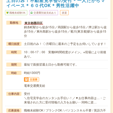
土日のみ！不動産見学会の受付＊一人だからマ
イペース＊６０代OK＊男性活躍中
職種未経験OK
交通費別途支給あり
派遣
東京都墨田区
勤務地
錦糸町駅から徒歩15分／両国駅から徒歩15分／押上駅から徒
歩15分／東向島駅から徒歩15分／菊川(東京都)駅から徒歩15
分
土日祝のみ！ ◇月曜日に週末のご予定をお伺いしています！
曜日頻度
10：00-17：00 実働6時間程度がメイン。※現場により前後
時間
あり。
最短で面接翌週土日から勤務可能です。
期間
時給1300円
時給
交通費
電車交通費支給
受付
仕事内容
＼住宅見学会のカンタンお手伝い！／▼お仕事内容は…・ご
来場された方に受付情報の入力をお願い・同時に資…
職種未経験OK / ブランクOK / パソコンスキル不要 / 英語力不
応募資格