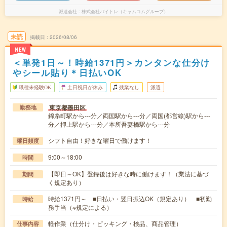
派遣会社
株式会社バイトレ（キャムコムグループ）
未読
掲載日
2026/08/06
NEW
＜単発1日～！時給1371円＞カンタンな仕分け
やシール貼り＊日払いOK
職種未経験OK
土日祝日が休み
残業なし
派遣
東京都墨田区
勤務地
錦糸町駅から---分／両国駅から---分／両国(都営線)駅から---
分／押上駅から---分／本所吾妻橋駅から---分
シフト自由！好きな曜日で働けます！
曜日頻度
9:00～18:00
時間
【即日～OK】登録後は好きな時に働けます！（業法に基づ
期間
く規定あり）
時給1371円～ ■日払い・翌日振込OK（規定あり） ■初勤
時給
務手当（※規定による）
軽作業（仕分け・ピッキング・検品、商品管理）
仕事内容