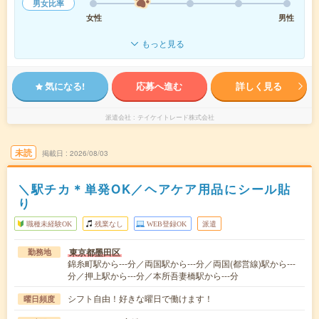
男女比率
女性
男性
もっと見る
気になる!
応募へ進む
詳しく見る
派遣会社
テイケイトレード株式会社
未読
掲載日
2026/08/03
＼駅チカ＊単発OK／ヘアケア用品にシール貼
り
職種未経験OK
残業なし
WEB登録OK
派遣
東京都墨田区
勤務地
錦糸町駅から---分／両国駅から---分／両国(都営線)駅から---
分／押上駅から---分／本所吾妻橋駅から---分
シフト自由！好きな曜日で働けます！
曜日頻度