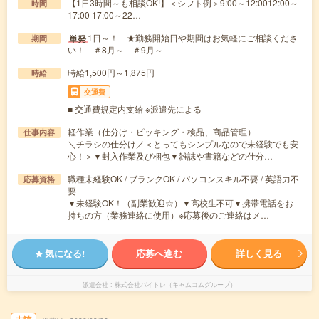
【1日3時間～も相談OK!】＜シフト例＞9:00～12:0012:00～
時間
17:00 17:00～22…
1日～！ ★勤務開始日や期間はお気軽にご相談くださ
単発
期間
い！ ＃8月～ ＃9月～
時給1,500円～1,875円
時給
交通費
■ 交通費規定内支給 ※派遣先による
軽作業（仕分け・ピッキング・検品、商品管理）
仕事内容
＼チラシの仕分け／＜とってもシンプルなので未経験でも安
心！＞▼封入作業及び梱包▼雑誌や書籍などの仕分…
職種未経験OK / ブランクOK / パソコンスキル不要 / 英語力不
応募資格
要
▼未経験OK！（副業歓迎☆）▼高校生不可▼携帯電話をお
持ちの方（業務連絡に使用）※応募後のご連絡はメ…
気になる!
応募へ進む
詳しく見る
派遣会社
株式会社バイトレ（キャムコムグループ）