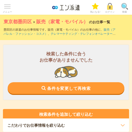
メニュー
気になる!
ログイン
検索
東京都墨田区
×
販売（家電・モバイル）
のお仕事一覧
墨田区の派遣のお仕事情報です。販売（家電・モバイル）のお仕事の他に、
販売（ア
パレル・ファッション・コスメ）
、
テレマーケティング・テレフォンオペレーター・
コールセンター
、
窓口・ショールーム・カウンター受付
などを取り揃えています。さ
らに、
短期
・
単発
などの期間や、
職種未経験OK
などのこだわり条件で絞り込んでいた
だけます。職種辞典：
販売（家電・モバイル）のお仕事とは？とは？
検索した条件に合う
お仕事がありませんでした
条件を変更して再検索
検索条件を追加して絞り込む
こだわり
でお仕事情報を絞り込む