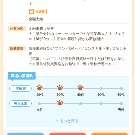
上
交通費
全額支給
金融事務（証券）
仕事内容
大手証券会社のコールセンターでの受電業務≪入社～3ヶ月
≫【8時30分～】証券の基礎知識から研修開始 …
職種未経験OK / ブランクOK / パソコンスキル不要 / 英語力不
応募資格
要
【応募について】・証券外務員資格一種または2種をお持ち
の方証券外務員資格をお勉強中で近々受検予定の方…
職場の雰囲気
年齢層
20代
30代
40代
50代
60代
男女比率
女性
男性
もっと見る