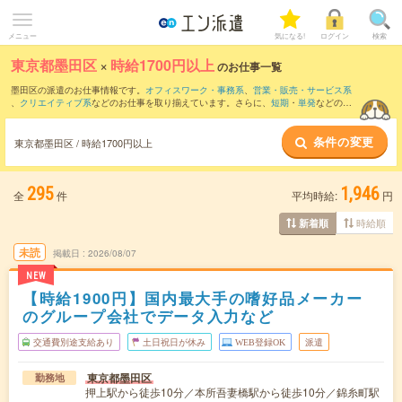
メニュー
気になる!
ログイン
検索
東京都墨田区
×
時給1700円以上
のお仕事一覧
墨田区の派遣のお仕事情報です。
オフィスワーク・事務系
、
営業・販売・サービス系
、
クリエイティブ系
などのお仕事を取り揃えています。さらに、
短期
・
単発
などの期
間や、
職種未経験OK
などのこだわり条件で絞り込んでいただけます。
条件の変更
東京都墨田区 / 時給1700円以上
295
1,946
全
件
平均時給:
円
時給順
新着順
未読
掲載日
2026/08/07
NEW
【時給1900円】国内最大手の嗜好品メーカー
のグループ会社でデータ入力など
交通費別途支給あり
土日祝日が休み
WEB登録OK
派遣
東京都墨田区
勤務地
押上駅から徒歩10分／本所吾妻橋駅から徒歩10分／錦糸町駅