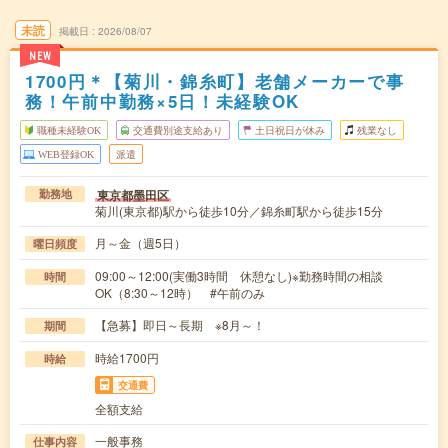
未読
掲載日
2026/08/07
NEW
1700円＊【菊川・錦糸町】老舗メーカーで事
務！午前中勤務×5日！未経験OK
職種未経験OK
交通費別途支給あり
土日祝日が休み
残業なし
WEB登録OK
派遣
東京都墨田区
勤務地
菊川(東京都)駅から徒歩10分／錦糸町駅から徒歩15分
月～金（週5日）
曜日頻度
09:00～12:00(実働3時間 休憩なし)※勤務時間の相談
時間
OK（8:30～12時） #午前のみ
【急募】即日～長期 ※8月～！
期間
時給1700円
時給
交通費
全額支給
一般事務
仕事内容