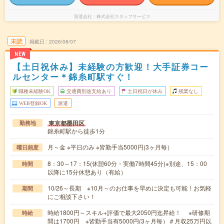
派遣会社
株式会社スタッフサービス
未読
掲載日
2026/08/07
NEW
【土日祝休み】未経験の方歓迎！大手証券コー
ルセンター＊錦糸町駅すぐ！
職種未経験OK
交通費別途支給あり
土日祝日が休み
残業なし
WEB登録OK
派遣
東京都墨田区
勤務地
錦糸町駅から徒歩1分
月～金 ※平日のみ ※皆勤手当5000円(3ヶ月毎）
曜日頻度
8：30～17：15(休憩60分・実働7時間45分)※別途、15：00
時間
以降に15分休憩あり（有給）
10/26～長期 ※10月～のお仕事を早めに決定も可能！お気軽
期間
にご相談下さい！
時給1800円～スキル+評価で最大2050円迄昇給！ ※研修期
時給
間は1700円 ※皆勤手当有5000円(3ヶ月毎）＃月収25万円以