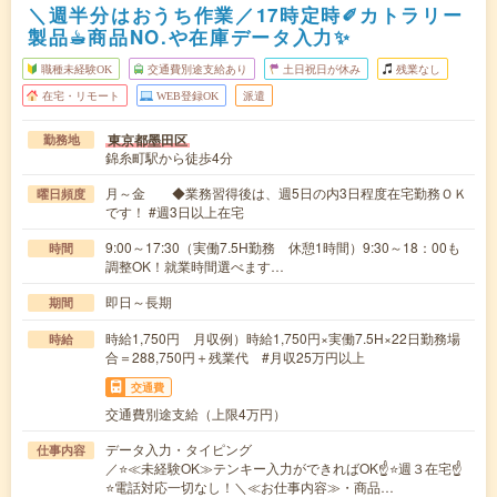
＼週半分はおうち作業／17時定時✐カトラリー
製品☕︎商品NO.や在庫データ入力✨
職種未経験OK
交通費別途支給あり
土日祝日が休み
残業なし
在宅・リモート
WEB登録OK
派遣
東京都墨田区
勤務地
錦糸町駅から徒歩4分
月～金 ◆業務習得後は、週5日の内3日程度在宅勤務ＯＫ
曜日頻度
です！ #週3日以上在宅
9:00～17:30（実働7.5H勤務 休憩1時間）9:30～18：00も
時間
調整OK！就業時間選べます…
即日～長期
期間
時給1,750円 月収例）時給1,750円×実働7.5H×22日勤務場
時給
合＝288,750円＋残業代 #月収25万円以上
交通費
交通費別途支給（上限4万円）
データ入力・タイピング
仕事内容
／⭐≪未経験OK≫テンキー入力ができればOK☝⭐週３在宅☝
⭐電話対応一切なし！＼≪お仕事内容≫・商品…