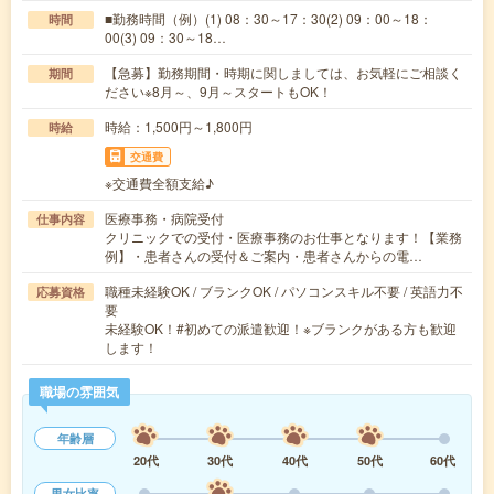
■勤務時間（例）(1) 08：30～17：30(2) 09：00～18：
時間
00(3) 09：30～18…
【急募】勤務期間・時期に関しましては、お気軽にご相談く
期間
ださい※8月～、9月～スタートもOK！
時給：1,500円～1,800円
時給
交通費
※交通費全額支給♪
医療事務・病院受付
仕事内容
クリニックでの受付・医療事務のお仕事となります！【業務
例】・患者さんの受付＆ご案内・患者さんからの電…
職種未経験OK / ブランクOK / パソコンスキル不要 / 英語力不
応募資格
要
未経験OK！#初めての派遣歓迎！※ブランクがある方も歓迎
します！
職場の雰囲気
年齢層
20代
30代
40代
50代
60代
男女比率