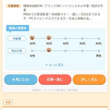
職種未経験OK / ブランクOK / パソコンスキル不要 / 英語力不
応募資格
要
#初めての派遣歓迎＊未経験ＯＫ！・週に～2日出社できる
方・PCタイピング入力できる方・社会人経験があ…
職場の雰囲気
年齢層
20代
30代
40代
50代
60代
男女比率
女性
男性
もっと見る
気になる!
応募へ進む
詳しく見る
派遣会社
ランスタッド株式会社 第2営業部
未読