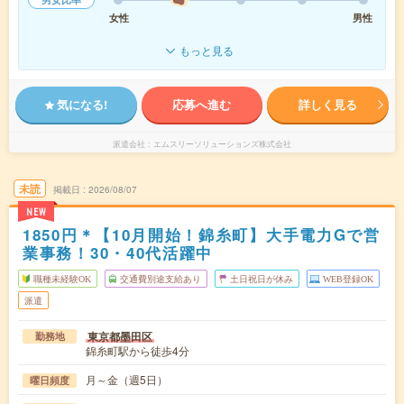
女性
男性
もっと見る
気になる!
応募へ進む
詳しく見る
派遣会社
エムスリーソリューションズ株式会社
未読
掲載日
2026/08/07
NEW
1850円＊【10月開始！錦糸町】大手電力Gで営
業事務！30・40代活躍中
職種未経験OK
交通費別途支給あり
土日祝日が休み
WEB登録OK
派遣
東京都墨田区
勤務地
錦糸町駅から徒歩4分
月～金（週5日）
曜日頻度