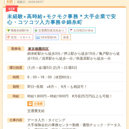
未読
掲載日
2026/08/07
NEW
未経験×高時給×モクモク事務＊大手企業で安
心・コツコツ入力事務＠錦糸町
職種未経験OK
交通費別途支給あり
土日祝日が休み
在宅・リモート
WEB登録OK
派遣
東京都墨田区
勤務地
錦糸町駅から徒歩3分／押上駅から徒歩15分／亀戸駅から徒
歩15分／浅草駅から徒歩---分／秋葉原駅から徒歩---分
(1)月～金/週5日 (2)月～日/週5日
曜日頻度
9：00～18：00（休憩60分）
時間
即日~長期 ※8月～、9月～も相談可！
期間
時給1,800円～時給1900円 #月収25万円以上も可能！
時給
交通費
交通費支給
データ入力・タイピング
仕事内容
大手保険会社の事務センター勤務・書類チェック・データ入