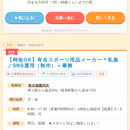
許ある方尚可 ＊20～49歳くらいまでの男…
気になる!
応募へ進む
詳しく見る
派遣会社
株式会社日本ワークプレイス
未読
掲載日
2026/08/07
NEW
【時短OK】有名スポーツ用品メーカー＊私服
／SNS運用（制作）＋事務
交通費別途支給あり
土日祝日が休み
WEB登録OK
派遣
東京都墨田区
勤務地
押上駅から徒歩9分／錦糸町駅から徒歩13分
月～金
曜日頻度
8:50～17:30（実働7時間50分）※時短も相談可【残業】0～5
時間
時間／月
即日～長期 ★スタート日はご相談ください！
期間