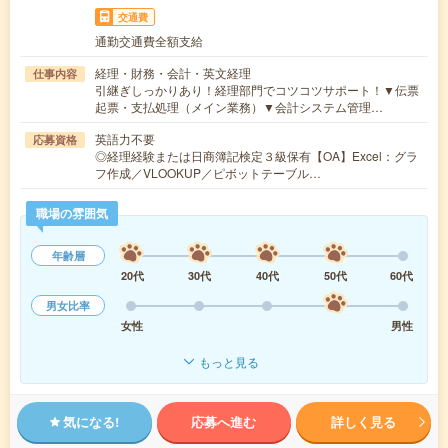
交通費
通勤交通費全額支給
経理・財務・会計・英文経理
仕事内容
引継ぎしっかりあり！経理部門でコツコツサポート！▼伝票
起票・支払処理（メイン業務）▼会計システム管理…
英語力不要
応募資格
◎経理経験または日商簿記検定３級保有【OA】Excel：グラ
フ作成／VLOOKUP／ピボットテーブル…
職場の雰囲気
年齢層
20代
30代
40代
50代
60代
男女比率
女性
男性
もっと見る
気になる!
応募へ進む
詳しく見る