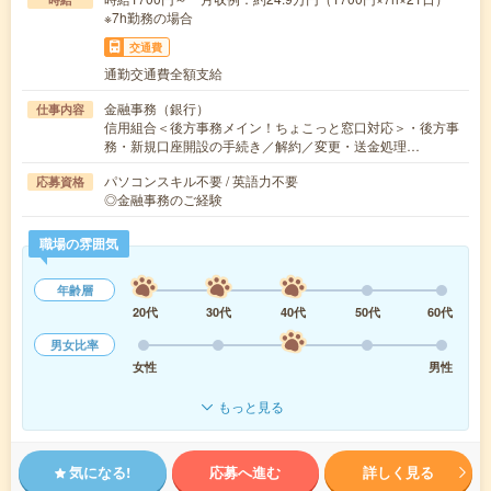
※7h勤務の場合
交通費
通勤交通費全額支給
金融事務（銀行）
仕事内容
信用組合＜後方事務メイン！ちょこっと窓口対応＞・後方事
務・新規口座開設の手続き／解約／変更・送金処理…
パソコンスキル不要 / 英語力不要
応募資格
◎金融事務のご経験
職場の雰囲気
年齢層
20代
30代
40代
50代
60代
男女比率
女性
男性
もっと見る
気になる!
応募へ進む
詳しく見る