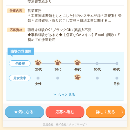
交通費支給あり
営業事務
仕事内容
＊工事関連書類をもとにした社内システム登録＊新規案件登
録＊進捗確認・掘り起こし業務＊修繕工事に関する…
職種未経験OK / ブランクOK / 英語力不要
応募資格
◆事務経験がある方◆【必要なOAスキル】Excel（関数）#
初めての派遣歓迎
職場の雰囲気
年齢層
20代
30代
40代
50代
60代
男女比率
女性
男性
もっと見る
気になる!
応募へ進む
詳しく見る
派遣会社
株式会社スタッフサービス