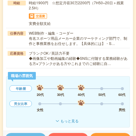
時給1900円 ☆想定月収30万2200円（7H50×20日＋残業
時給
2.5H）
交通費
実費全額支給
WEB制作・編集・コーダー
仕事内容
有名スポーツ用品メーカー企業のマーケティング部門で、制
作と事務業務をお任せします。【具体的には】・S…
ブランクOK / 英語力不要
応募資格
◆画像加工や動画編集の経験◆SNSに付随する業務経験があ
る方※ブランクがある方やこれまでのご経験に自…
職場の雰囲気
年齢層
20代
30代
40代
50代
60代
男女比率
女性
男性
もっと見る