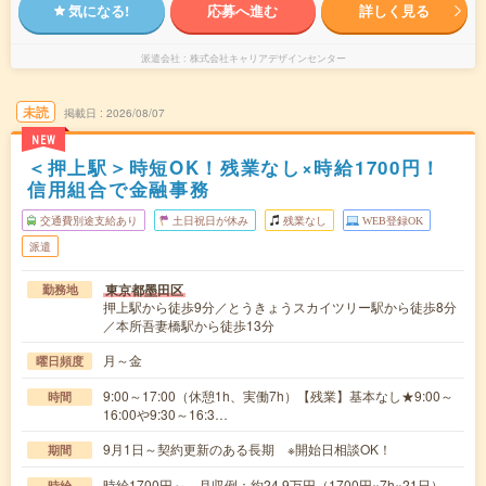
気になる!
応募へ進む
詳しく見る
派遣会社
株式会社キャリアデザインセンター
未読
掲載日
2026/08/07
NEW
＜押上駅＞時短OK！残業なし×時給1700円！
信用組合で金融事務
交通費別途支給あり
土日祝日が休み
残業なし
WEB登録OK
派遣
東京都墨田区
勤務地
押上駅から徒歩9分／とうきょうスカイツリー駅から徒歩8分
／本所吾妻橋駅から徒歩13分
月～金
曜日頻度
9:00～17:00（休憩1h、実働7h）【残業】基本なし★9:00～
時間
16:00や9:30～16:3…
9月1日～契約更新のある長期 ※開始日相談OK！
期間
時給1700円～ 月収例：約24.9万円（1700円×7h×21日）
時給