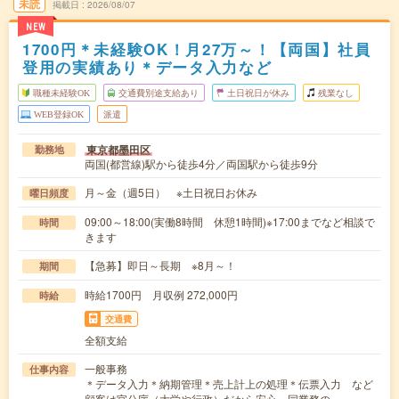
未読
掲載日
2026/08/07
NEW
1700円＊未経験OK！月27万～！【両国】社員
登用の実績あり＊データ入力など
職種未経験OK
交通費別途支給あり
土日祝日が休み
残業なし
WEB登録OK
派遣
東京都墨田区
勤務地
両国(都営線)駅から徒歩4分／両国駅から徒歩9分
月～金（週5日） ※土日祝日お休み
曜日頻度
09:00～18:00(実働8時間 休憩1時間)※17:00までなど相談で
時間
きます
【急募】即日～長期 ※8月～！
期間
時給1700円 月収例 272,000円
時給
交通費
全額支給
一般事務
仕事内容
＊データ入力＊納期管理＊売上計上の処理＊伝票入力 など
顧客は官公庁（大学や行政）だから安心～同業務の…