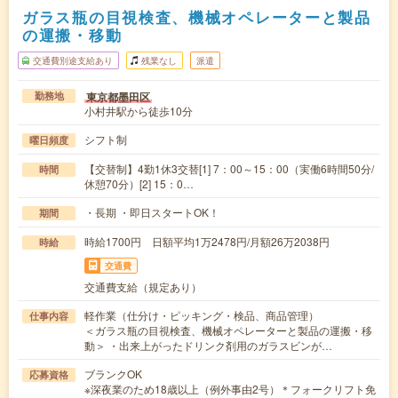
ガラス瓶の目視検査、機械オペレーターと製品
の運搬・移動
交通費別途支給あり
残業なし
派遣
東京都墨田区
勤務地
小村井駅から徒歩10分
シフト制
曜日頻度
【交替制】4勤1休3交替[1] 7：00～15：00（実働6時間50分/
時間
休憩70分）[2] 15：0…
・長期 ・即日スタートOK！
期間
時給1700円 日額平均1万2478円/月額26万2038円
時給
交通費
交通費支給（規定あり）
軽作業（仕分け・ピッキング・検品、商品管理）
仕事内容
＜ガラス瓶の目視検査、機械オペレーターと製品の運搬・移
動＞ ・出来上がったドリンク剤用のガラスビンが…
ブランクOK
応募資格
※深夜業のため18歳以上（例外事由2号）＊フォークリフト免