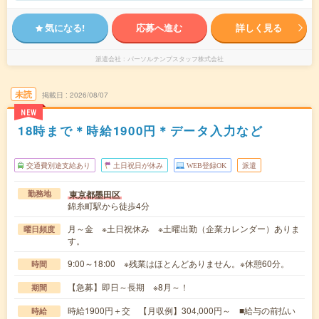
気になる!
応募へ進む
詳しく見る
派遣会社
パーソルテンプスタッフ株式会社
未読
掲載日
2026/08/07
NEW
18時まで＊時給1900円＊データ入力など
交通費別途支給あり
土日祝日が休み
WEB登録OK
派遣
東京都墨田区
勤務地
錦糸町駅から徒歩4分
月～金 ※土日祝休み ※土曜出勤（企業カレンダー）ありま
曜日頻度
す。
9:00～18:00 ※残業はほとんどありません。※休憩60分。
時間
【急募】即日～長期 ※8月～！
期間
時給1900円＋交 【月収例】304,000円～ ■給与の前払い
時給