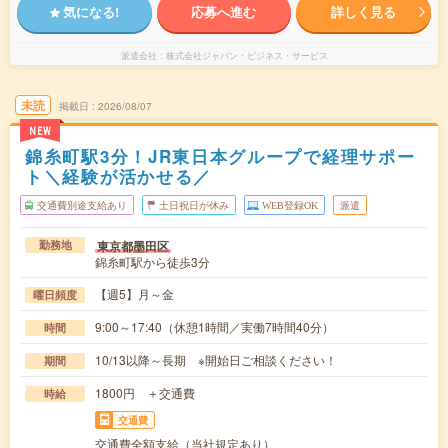
気になる!
応募へ進む
詳しく見る
派遣会社
株式会社ジャパン・ビジネス・サービス
未読
掲載日
2026/08/07
NEW
錦糸町駅3分！JR東日本グループで経理サポー
ト＼経験が活かせる／
交通費別途支給あり
土日祝日が休み
WEB登録OK
派遣
東京都墨田区
勤務地
錦糸町駅から徒歩3分
【週5】月～金
曜日頻度
9:00～17:40（休憩1時間／実働7時間40分）
時間
10/13以降～長期 ※開始日ご相談ください！
期間
1800円 ＋交通費
時給
交通費
交通費全額支給（当社規定あり）