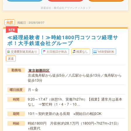
派遣会社
株式会社アヴァンティスタッフ
未読
掲載日
2026/08/07
NEW
≪経理経験者！≫時給1800円コツコツ経理サ
ポ！大手鉄道会社グループ
交通費別途支給あり
土日祝日が休み
残業なし
WEB登録OK
派遣
東京都墨田区
勤務地
京成曳舟駅から徒歩5分／八広駅から徒歩13分／曳舟駅から
徒歩13分
月～金
曜日頻度
9:20～17:47（休憩1h、実働7h27m）【残業】通常月は基本
時間
なし ⇒繁忙時（1・4・7・10…
10/1～契約更新のある長期 ※開始日の相談OK
期間
時給1800円 月収例:約28.1万円（1800円×7h27m×21日）
時給
+残業代