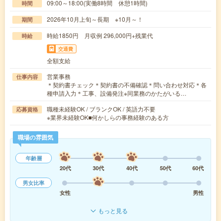
09:00～18:00(実働8時間 休憩1時間)
時間
2026年10月上旬～長期 ※10月～！
期間
時給1850円 月収例 296,000円+残業代
時給
交通費
全額支給
営業事務
仕事内容
＊契約書チェック＊契約書の不備確認＊問い合わせ対応＊各
種申請入力＊工事、設備発注※同業務のかたがいる…
職種未経験OK / ブランクOK / 英語力不要
応募資格
※業界未経験OK■何かしらの事務経験のある方
職場の雰囲気
年齢層
20代
30代
40代
50代
60代
男女比率
女性
男性
もっと見る