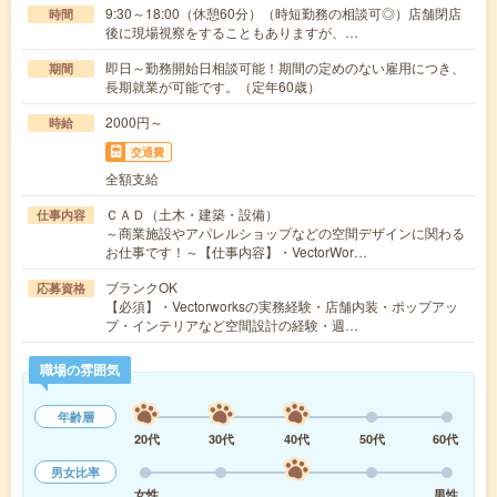
9:30～18:00（休憩60分）（時短勤務の相談可◎）店舗閉店
時間
後に現場視察をすることもありますが、…
即日～勤務開始日相談可能！期間の定めのない雇用につき、
期間
長期就業が可能です。（定年60歳）
2000円～
時給
交通費
全額支給
ＣＡＤ（土木・建築・設備）
仕事内容
～商業施設やアパレルショップなどの空間デザインに関わる
お仕事です！～【仕事内容】・VectorWor…
ブランクOK
応募資格
【必須】・Vectorworksの実務経験・店舗内装・ポップアッ
プ・インテリアなど空間設計の経験・週…
職場の雰囲気
年齢層
20代
30代
40代
50代
60代
男女比率
女性
男性