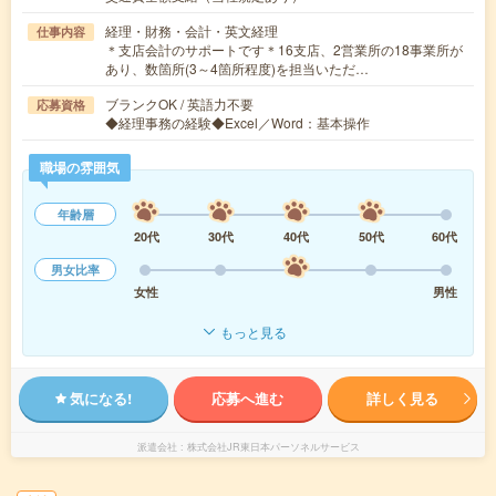
経理・財務・会計・英文経理
仕事内容
＊支店会計のサポートです＊16支店、2営業所の18事業所が
あり、数箇所(3～4箇所程度)を担当いただ…
ブランクOK / 英語力不要
応募資格
◆経理事務の経験◆Excel／Word：基本操作
職場の雰囲気
年齢層
20代
30代
40代
50代
60代
男女比率
女性
男性
もっと見る
気になる!
応募へ進む
詳しく見る
派遣会社
株式会社JR東日本パーソネルサービス