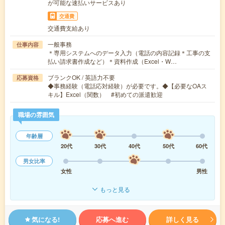
が可能な速払いサービスあり
交通費
交通費支給あり
一般事務
仕事内容
＊専用システムへのデータ入力（電話の内容記録＊工事の支
払い請求書作成など）＊資料作成（Excel・W…
ブランクOK / 英語力不要
応募資格
◆事務経験（電話応対経験）が必要です。◆【必要なOAス
キル】Excel（関数） #初めての派遣歓迎
職場の雰囲気
年齢層
20代
30代
40代
50代
60代
男女比率
女性
男性
もっと見る
気になる!
応募へ進む
詳しく見る