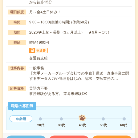
から徒歩15分
月～金※土日休み！
曜日頻度
9:00～18:00(実働:8時間) (休憩60分)
時間
2026/9/上旬～長期（3カ月以上） ★9月～OK！
期間
時給1900円
時給
交通費
交通費支給
一般事務
仕事内容
【大手メーカーグループ会社での事務】運送・倉庫事業に関
するデータ入力や管理をはじめ、請求・支払業務の…
英語力不要
応募資格
事務経験がある方。 業界未経験OK！
職場の雰囲気
年齢層
20代
30代
40代
50代
60代