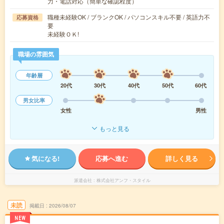
力・電話対応（簡単な確認程度）
職種未経験OK / ブランクOK / パソコンスキル不要 / 英語力不
応募資格
要
未経験ＯＫ!
職場の雰囲気
年齢層
20代
30代
40代
50代
60代
男女比率
女性
男性
もっと見る
気になる!
応募へ進む
詳しく見る
派遣会社
株式会社アンフ・スタイル
未読
掲載日
2026/08/07
NEW