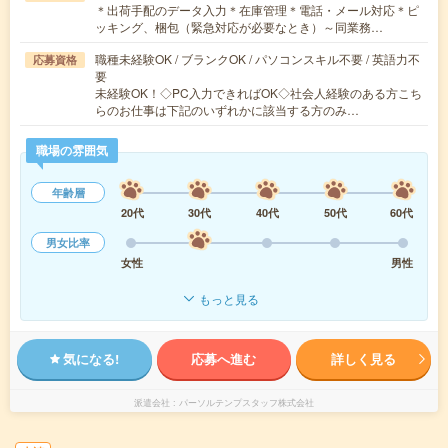
＊出荷手配のデータ入力＊在庫管理＊電話・メール対応＊ピ
ッキング、梱包（緊急対応が必要なとき）～同業務…
職種未経験OK / ブランクOK / パソコンスキル不要 / 英語力不
応募資格
要
未経験OK！◇PC入力できればOK◇社会人経験のある方こち
らのお仕事は下記のいずれかに該当する方のみ…
職場の雰囲気
年齢層
20代
30代
40代
50代
60代
男女比率
女性
男性
もっと見る
気になる!
応募へ進む
詳しく見る
派遣会社
パーソルテンプスタッフ株式会社