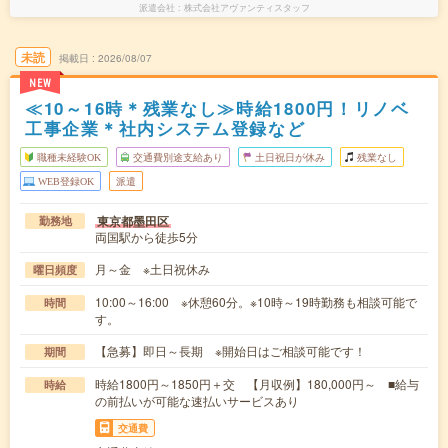
派遣会社
株式会社アヴァンティスタッフ
未読
掲載日
2026/08/07
NEW
≪10～16時＊残業なし≫時給1800円！リノベ
工事企業＊社内システム登録など
職種未経験OK
交通費別途支給あり
土日祝日が休み
残業なし
WEB登録OK
派遣
東京都墨田区
勤務地
両国駅から徒歩5分
月～金 ※土日祝休み
曜日頻度
10:00～16:00 ※休憩60分。※10時～19時勤務も相談可能で
時間
す。
【急募】即日～長期 ※開始日はご相談可能です！
期間
時給1800円～1850円＋交 【月収例】180,000円～ ■給与
時給
の前払いが可能な速払いサービスあり
交通費