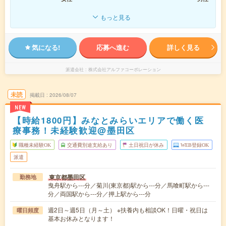
もっと見る
気になる!
応募へ進む
詳しく見る
派遣会社
株式会社アルファコーポレーション
未読
掲載日
2026/08/07
NEW
【時給1800円】みなとみらいエリアで働く医
療事務！未経験歓迎@墨田区
職種未経験OK
交通費別途支給あり
土日祝日が休み
WEB登録OK
派遣
東京都墨田区
勤務地
曳舟駅から---分／菊川(東京都)駅から---分／馬喰町駅から---
分／両国駅から---分／押上駅から---分
週2日～週5日（月～土） ※扶養内も相談OK！日曜・祝日は
曜日頻度
基本お休みとなります！