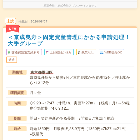
派遣会社
株式会社アヴァンティスタッフ
未読
掲載日
2026/08/07
NEW
＜京成曳舟＞固定資産管理にかかる申請処理！
大手グループ
交通費別途支給あり
土日祝日が休み
残業なし
WEB登録OK
派遣
東京都墨田区
勤務地
京成曳舟駅から徒歩8分／東向島駅から徒歩12分／押上駅か
らバス12分
月～金
曜日頻度
◇9:20～17:47（休憩1h、実働7h27m）［残業］月1～5h程
時間
度◇繁忙期（4.6.9.12.…
即日～契約更新のある長期 ※開始日ご相談可能◎
期間
時給1850円 月収例:約28.9万円（1850円×7h27m×21日）
時給
+残業代