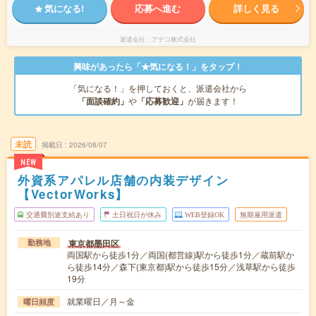
気になる!
応募へ進む
詳しく見る
派遣会社
アデコ株式会社
興味があったら「★気になる！」をタップ！
「気になる！」を押しておくと、派遣会社から
「面談確約」
や
「応募歓迎」
が届きます！
未読
掲載日
2026/08/07
NEW
外資系アパレル店舗の内装デザイン
【VectorWorks】
交通費別途支給あり
土日祝日が休み
WEB登録OK
無期雇用派遣
東京都墨田区
勤務地
両国駅から徒歩1分／両国(都営線)駅から徒歩1分／蔵前駅か
ら徒歩14分／森下(東京都)駅から徒歩15分／浅草駅から徒歩
19分
就業曜日／月～金
曜日頻度