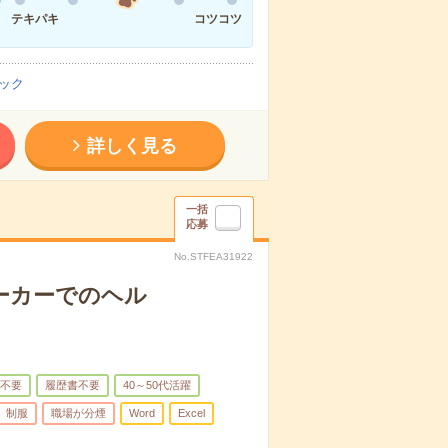
テキパキ
コツコツ
ック
詳しく見る
一括
応募
No.STFEA31922
メーカーでのヘル
不要
履歴書不要
40～50代活躍
制服
職場が分煙
Word
Excel