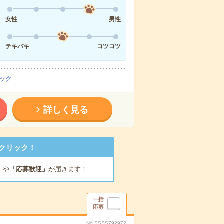
女性
男性
テキパキ
コツコツ
ック
詳しく見る
クリック！
」
や
「応募歓迎」
が届きます！
一括
応募
No.SSSS792972