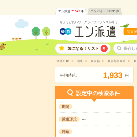
エン派遣
71573
件
エンバイト
82531
件
ちょうど良いワークライフバランスが叶う
関東版
気になる！リスト
0
保存し
派遣TOP
関東
東京都
東京都台東区
東
,
1
9
3
3
平均時給:
円
設定中の検索条件
期間
---
派遣形式
---
時給
---