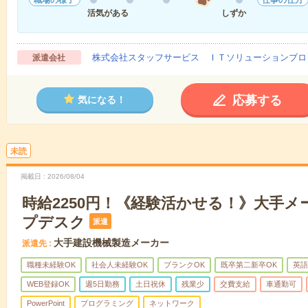
活気がある
しずか
株式会社スタッフサービス ＩＴソリューションブロ
派遣会社
応募する
気になる！
未読
掲載日
2026/08/04
時給2250円！《経験活かせる！》大手
プデスク
派遣
大手建設機械製造メーカー
派遣先
職種未経験OK
社会人未経験OK
ブランクOK
既卒第二新卒OK
英語
WEB登録OK
週5日勤務
土日祝休
残業少
交費支給
車通勤可
PowerPoint
プログラミング
ネットワーク