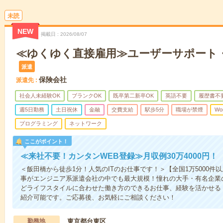
未読
NEW
掲載日
2026/08/07
≪ゆくゆく直接雇用≫ユーザーサポート
派遣
保険会社
派遣先
社会人未経験OK
ブランクOK
既卒第二新卒OK
英語不要
履歴書不
週5日勤務
土日祝休
金融
交費支給
駅歩5分
職場が禁煙
Wo
プログラミング
ネットワーク
ここがポイント！
≪来社不要！カンタンWEB登録≫月収例30万4000円！
＜飯田橋から徒歩1分！人気のITのお仕事です！＞【全国1万5000
事がエンジニア系派遣会社の中でも最大規模！憧れの大手・有名企業
どライフスタイルに合わせた働き方のできるお仕事、経験を活かせる
紹介可能です。ご応募後、お気軽にご相談ください！
勤務地
東京都台東区