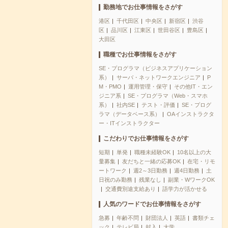
勤務地でお仕事情報をさがす
港区
千代田区
中央区
新宿区
渋谷
区
品川区
江東区
世田谷区
豊島区
大田区
職種でお仕事情報をさがす
SE・プログラマ（ビジネスアプリケーション
系）
サーバ・ネットワークエンジニア
P
M・PMO
運用管理・保守
その他IT・エン
ジニア系
SE・プログラマ（Web・スマホ
系）
社内SE
テスト・評価
SE・プログ
ラマ（データベース系）
OAインストラクタ
ー・ITインストラクター
こだわりでお仕事情報をさがす
短期
単発
職種未経験OK
10名以上の大
量募集
友だちと一緒の応募OK
在宅・リモ
ートワーク
週2～3日勤務
週4日勤務
土
日祝のみ勤務
残業なし
副業・WワークOK
交通費別途支給あり
語学力が活かせる
人気のワードでお仕事情報をさがす
急募
年齢不問
財団法人
英語
書類チェ
ック
テレビ局
封入
大学