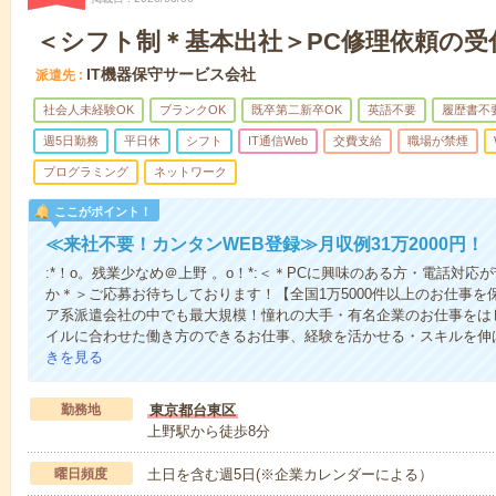
＜シフト制＊基本出社＞PC修理依頼の受
IT機器保守サービス会社
派遣先
社会人未経験OK
ブランクOK
既卒第二新卒OK
英語不要
履歴書不
週5日勤務
平日休
シフト
IT通信Web
交費支給
職場が禁煙
プログラミング
ネットワーク
ここがポイント！
≪来社不要！カンタンWEB登録≫月収例31万2000円！
:*！o。残業少なめ＠上野 。o！*:＜＊PCに興味のある方・電話対
か＊＞ご応募お待ちしております！【全国1万5000件以上のお仕事
ア系派遣会社の中でも最大規模！憧れの大手・有名企業のお仕事をは
イルに合わせた働き方のできるお仕事、経験を活かせる・スキルを伸
きを見る
勤務地
東京都台東区
上野駅から徒歩8分
曜日頻度
土日を含む週5日(※企業カレンダーによる）