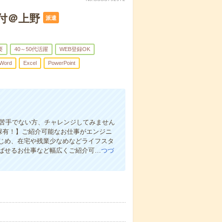
付＠上野
派遣
要
40～50代活躍
WEB登録OK
Word
Excel
PowerPoint
応が苦手でない方、チャレンジしてみません
を保有！】ご紹介可能なお仕事がエンジニ
じめ、在宅や残業少なめなどライフスタ
ばせるお仕事など幅広くご紹介可…
つづ