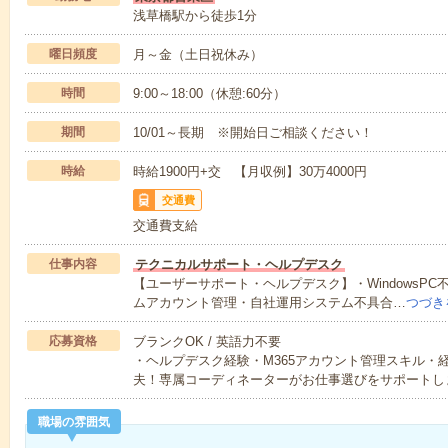
浅草橋駅から徒歩1分
曜日頻度
月～金（土日祝休み）
時間
9:00～18:00（休憩:60分）
期間
10/01～長期 ※開始日ご相談ください！
時給
時給1900円+交 【月収例】30万4000円
交通費
交通費支給
仕事内容
テクニカルサポート・ヘルプデスク
【ユーザーサポート・ヘルプデスク】・WindowsPC不
ムアカウント管理・自社運用システム不具合…
つづき
応募資格
ブランクOK / 英語力不要
・ヘルプデスク経験・M365アカウント管理スキル・
夫！専属コーディネーターがお仕事選びをサポートし
職場の雰囲気