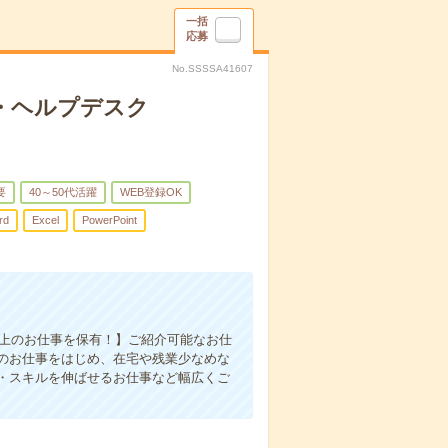
一括
応募
No.SSSSA41607
・ヘルプデスク
要
40～50代活躍
WEB登録OK
rd
Excel
PowerPoint
件以上のお仕事を保有！】ご紹介可能なお仕
のお仕事をはじめ、在宅や残業少なめな
・スキルを伸ばせるお仕事など幅広くご