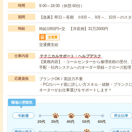
時間
9:00～18:00（休憩:60分）
期間
【急募】即日～長期 ※8月～、9月～、10月～のス
時給
時給1950円+交 【月収例】31万2000円
交通費
交通費支給
仕事内容
テクニカルサポート・ヘルプデスク
【業務内容】・コールセンターから修理依頼の受付、
手配・社内システムへのオーダー登録～クローズ処理
応募資格
ブランクOK / 英語力不要
・PCのハード面に詳しい方スキル・経験・ブランク
ネーターがお仕事選びをサポートします＊
職場の雰囲気
年齢層
男女比率
20代
30代
40代
50代
60代
職場の様子
仕事の仕方