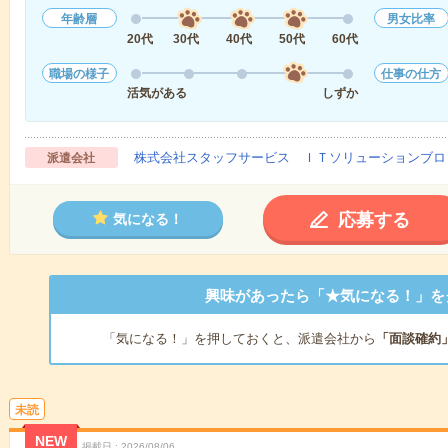
年齢層
男女比率
20代
30代
40代
50代
60代
職場の様子
仕事の仕方
活気がある
しずか
株式会社スタッフサービス ＩＴソリューションブロ
派遣会社
応募する
気になる！
興味があったら「★気になる！」を
「気になる！」を押しておくと、派遣会社から
「面談確約
未読
NEW
掲載日
2026/08/06