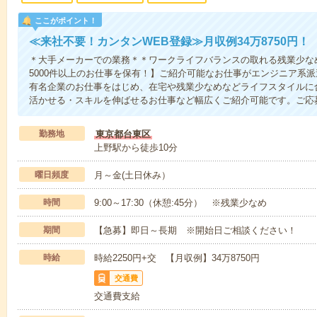
ここがポイント！
≪来社不要！カンタンWEB登録≫月収例34万8750円！
＊大手メーカーでの業務＊＊ワークライフバランスの取れる残業少な
5000件以上のお仕事を保有！】ご紹介可能なお仕事がエンジニア系
有名企業のお仕事をはじめ、在宅や残業少なめなどライフスタイルに
活かせる・スキルを伸ばせるお仕事など幅広くご紹介可能です。ご応
勤務地
東京都台東区
上野駅から徒歩10分
曜日頻度
月～金(土日休み）
時間
9:00～17:30（休憩:45分） ※残業少なめ
期間
【急募】即日～長期 ※開始日ご相談ください！
時給
時給2250円+交 【月収例】34万8750円
交通費
交通費支給