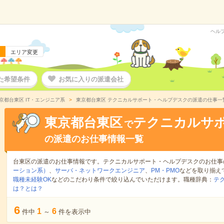
ヘル
エリア変更
た希望条件
お気に入りの派遣会社
京都台東区 IT・エンジニア系
東京都台東区 テクニカルサポート・ヘルプデスクの派遣の仕事一
東京都台東区
テクニカルサ
で
の派遣のお仕事情報一覧
台東区の派遣のお仕事情報です。テクニカルサポート・ヘルプデスクのお仕事
ーション系）
、
サーバ・ネットワークエンジニア
、
PM・PMO
などを取り揃え
職種未経験OK
などのこだわり条件で絞り込んでいただけます。職種辞典：
テ
は？とは？
6
1
6
件中
～
件を表示中