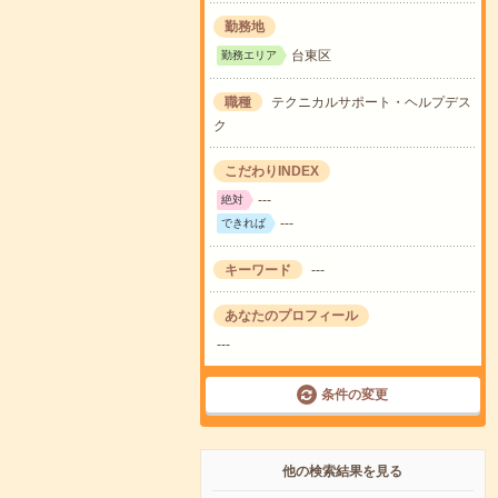
勤務地
台東区
勤務エリア
職種
テクニカルサポート・ヘルプデス
ク
こだわりINDEX
---
絶対
---
できれば
キーワード
---
あなたのプロフィール
---
条件の変更
他の検索結果を見る