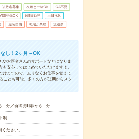
複数名募集
友達と一緒OK
OA不要
WEB登録OK
週5日勤務
土日祝休
給
服装自由
職場が禁煙
派遣多
なし！2ヶ月～OK
んやお医者さんのサポートなどになりま
方も安心してはじめていただけますよ。
だけますので、ムリなくお仕事を覚えて
めることも可能。多くの方が短期からスタ
---分／新御徒町駅から---分
ト制
ご相談ください。