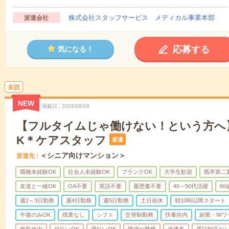
株式会社スタッフサービス メディカル事業本部
派遣会社
応募する
気になる！
未読
NEW
掲載日
2026/08/08
【フルタイムじゃ働けない！という方へ
K＊ケアスタッフ
派遣
＜シニア向けマンション＞
派遣先
職種未経験OK
社会人未経験OK
ブランクOK
大学生歓迎
既卒第二
友達と一緒OK
OA不要
英語不要
履歴書不要
40～50代活躍
6
週2～3日勤務
週4日勤務
週5日勤務
土日祝休
朝10時以降スタート
午後のみOK
残業なし
シフト
交替制勤務
扶養控内
副業・Wワ