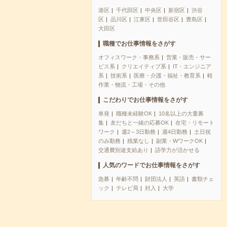
港区
千代田区
中央区
新宿区
渋谷
区
品川区
江東区
世田谷区
豊島区
大田区
職種でお仕事情報をさがす
オフィスワーク・事務系
営業・販売・サー
ビス系
クリエイティブ系
IT・エンジニア
系
技術系
医療・介護・福祉・教育系
軽
作業・物流・工場・その他
こだわりでお仕事情報をさがす
単発
職種未経験OK
10名以上の大量募
集
友だちと一緒の応募OK
在宅・リモート
ワーク
週2～3日勤務
週4日勤務
土日祝
のみ勤務
残業なし
副業・WワークOK
交通費別途支給あり
語学力が活かせる
人気のワードでお仕事情報をさがす
急募
年齢不問
財団法人
英語
書類チェ
ック
テレビ局
封入
大学