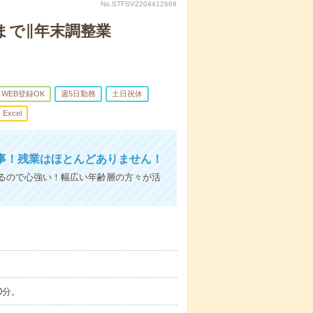
No.STFSV2204412668
まで∥年末調整業
WEB登録OK
週5日勤務
土日祝休
Excel
事！残業はほとんどありません！
るので心強い！幅広い年齢層の方々が活
0分。