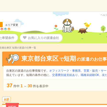
ヘル
エリア変更
た希望条件
お気に入りの派遣会社
京都台東区 短期の派遣の仕事一覧
東京都台東区
短期
で
の派遣のお仕事
台東区の派遣のお仕事情報です。
オフィスワーク・事務系
、
営業・販売・サー
揃えています。短期の条件の他に、
交通費別途支給あり
、
職種未経験OK
、
友
37
1
30
件中
～
件を表示中
未読