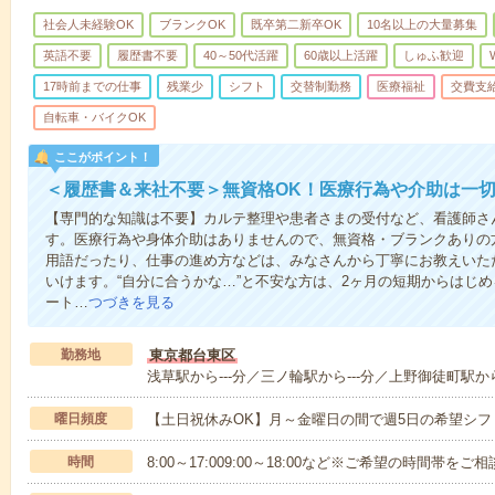
社会人未経験OK
ブランクOK
既卒第二新卒OK
10名以上の大量募集
英語不要
履歴書不要
40～50代活躍
60歳以上活躍
しゅふ歓迎
17時前までの仕事
残業少
シフト
交替制勤務
医療福祉
交費支
自転車・バイクOK
ここがポイント！
＜履歴書＆来社不要＞無資格OK！医療行為や介助は一切
【専門的な知識は不要】カルテ整理や患者さまの受付など、看護師さ
す。医療行為や身体介助はありませんので、無資格・ブランクありの
用語だったり、仕事の進め方などは、みなさんから丁寧にお教えいた
いけます。“自分に合うかな…”と不安な方は、2ヶ月の短期からはじ
ート…
つづきを見る
勤務地
東京都台東区
浅草駅から---分／三ノ輪駅から---分／上野御徒町駅から
曜日頻度
【土日祝休みOK】月～金曜日の間で週5日の希望シフ
時間
8:00～17:009:00～18:00など※ご希望の時間帯を