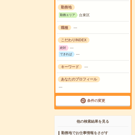
勤務地
台東区
勤務エリア
職種
---
こだわりINDEX
---
絶対
---
できれば
キーワード
---
あなたのプロフィール
---
条件の変更
他の検索結果を見る
勤務地でお仕事情報をさがす