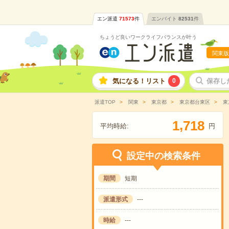
エン派遣
71573
件
エンバイト
82531
件
ちょうど良いワークライフバランスが叶う
関東版
気になる！リスト
0
保存し
派遣TOP
関東
東京都
東京都台東区
東
,
1
7
1
8
平均時給:
円
設定中の検索条件
期間
短期
派遣形式
---
時給
---