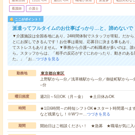
服装自由
日払いOK
週払いOK
職場が禁煙
派遣多
電話対応な
看護師
介護士
ここがポイント！
派遣ってフルタイムのお仕事ばっかり…と、諦めないで
▼介護施設は全国各地にあり、24時間体制でスタッフが常駐。だか
とにお探しできるんです！お仕事は最短、応募日に決まる事もあり、
てストレスもありません。▼事務から介護への転職者が多いのは、誰
ら。スタッフからは、「相手の反応がすぐにわかったり、動きのある
た。」「お…
つづきを見る
勤務地
東京都台東区
上野駅から---分／浅草橋駅から---分／御徒町駅から---
--分
曜日頻度
週2日～5日OK（月～金） ★土日休みOK
時間
★1日6時間～の時短シフトOK★スタート時間選べます！7:00～1
など残業なし！※Wワー…
つづきを見る
期間
開始日はご相談ください！ ★急募 ★職場が気に入