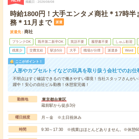
NEW
掲載日
2026/08/08
時給1800円！大手エンタメ商社＊17時半
務＊11月まで
派遣
商社
派遣先
ブランクOK
既卒第二新卒OK
英語不要
履歴書不要
しゅふ歓迎
残業少
交費支給
駅歩5分
大手
職場が分煙
派遣多
Word
ここがポイント！
人形やカプセルトイなどの玩具を取り扱う会社でのお仕
不明点はすぐ確認できるので働きやすい環境！当社スタッフさんがい
躍中！安心の自社ビル勤務！休憩室完備！
勤務地
東京都台東区
蔵前駅から徒歩3分
曜日頻度
月～金 ※土日祝休み
時間
9:30～17:30 ※残業はほとんどありません。※休憩6