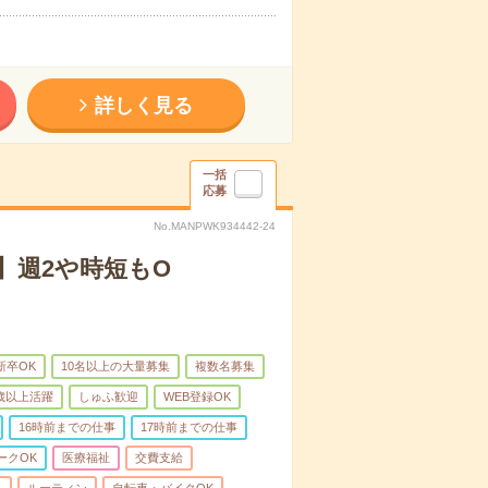
詳しく見る
一括
応募
No.MANPWK934442-24
】週2や時短もO
新卒OK
10名以上の大量募集
複数名募集
0歳以上活躍
しゅふ歓迎
WEB登録OK
16時前までの仕事
17時前までの仕事
ークOK
医療福祉
交費支給