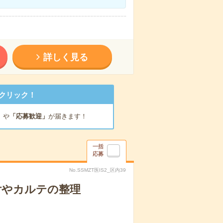
詳しく見る
クリック！
」
や
「応募歓迎」
が届きます！
一括
応募
No.SSMZT医IS2_区内39
付やカルテの整理