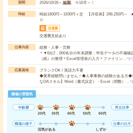
期間
2026/10/26～
短期
※10月～！
時給
時給1800円～1930円＋交 【月収例】299,250
り
交通費
交通費支給あり
仕事内容
総務・人事・労務
＊▼6社2，000名分の年末調整：申告データの不備
（紙）の整理＊Excel管理表の入力＊ファイリン…
つ
応募資格
ブランクOK / 英語力不要
◆業界経験問いません！◆人事事務の経験がある方◆
なOAスキル】Word（書式設定）・Excel（関数）…
職場の雰囲気
年齢層
男女比率
20代
30代
40代
50代
60代
職場の様子
仕事の仕方
活気がある
しずか