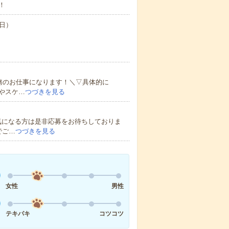
！
0日）
務のお仕事になります！＼▽具体的に
やスケ…
つづきを見る
気になる方は是非応募をお待ちしておりま
でご…
つづきを見る
女性
男性
テキパキ
コツコツ