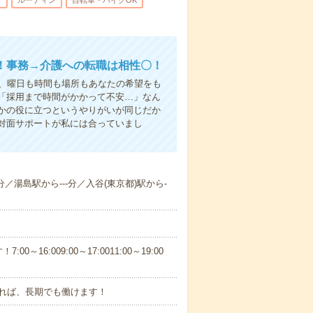
し
ルーティン
自転車・バイクOK
！事務→介護への転職は相性〇！
ら、曜日も時間も場所もあなたの希望をも
「採用まで時間がかかって不安…」なん
かの役に立つというやりがいが同じだか
対面サポートが私には合っていまし
分／湯島駅から---分／入谷(東京都)駅から-
6:009:00～17:0011:00～19:00
れば、長期でも働けます！