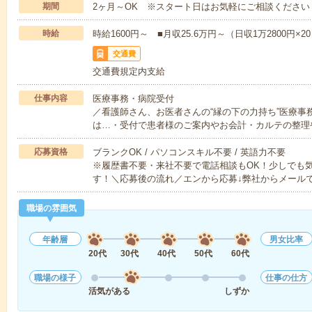
期間
2ヶ月～OK ※スタート日はお気軽にご相談ください
時給
時給1600円～ ■月収25.6万円～（日収1万2800円×2
交通費
交通費規定内支給
仕事内容
医療事務・病院受付
／看護師さん、お医者さんの“縁の下の力持ち”医療事
は…・受付で患者様のご案内やお会計・カルテの整理
応募資格
ブランクOK / パソコンスキル不要 / 英語力不要
※履歴書不要・来社不要で電話相談もOK！少しでも
す！＼応募後の流れ／エンから応募↓弊社からメール
職場の雰囲気
年齢層
男女比率
20代
30代
40代
50代
60代
職場の様子
仕事の仕方
活気がある
しずか