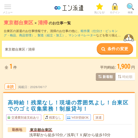
メニュー
気になる!
ログイン
検索
東京都台東区
×
清掃
のお仕事一覧
台東区の派遣のお仕事情報です。清掃のお仕事の他に、
軽作業（仕分け・ピッキン
グ・検品、商品管理）
、
製造（組立・加工）
、
マシンオペレーター
などを取り揃えて
います。さらに、
短期
・
単発
などの期間や、
職種未経験OK
などのこだわり条件で絞り
込んでいただけます。職種辞典：
清掃のお仕事とは？とは？
条件の変更
東京都台東区 / 清掃
1
1,900
全
件
平均時給:
円
時給順
新着順
未読
掲載日
2026/06/17
高時給！残業なし！現場の雰囲気よし！台東区
でのゴミ収集業務！制服貸与！
交通費別途支給あり
残業なし
WEB登録OK
派遣
東京都台東区
勤務地
浅草駅から徒歩10分／浅草(ＴＸ)駅から徒歩10分