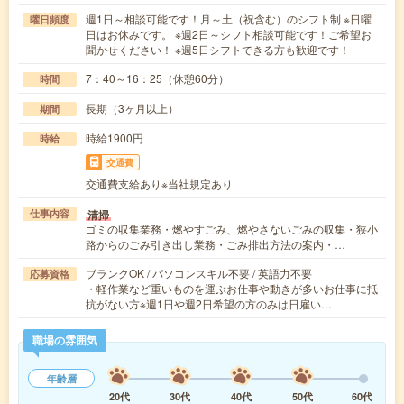
週1日～相談可能です！月～土（祝含む）のシフト制 ※日曜
曜日頻度
日はお休みです。 ※週2日～シフト相談可能です！ご希望お
聞かせください！ ※週5日シフトできる方も歓迎です！
7：40～16：25（休憩60分）
時間
長期（3ヶ月以上）
期間
時給1900円
時給
交通費
交通費支給あり※当社規定あり
清掃
仕事内容
ゴミの収集業務・燃やすごみ、燃やさないごみの収集・狭小
路からのごみ引き出し業務・ごみ排出方法の案内・…
ブランクOK / パソコンスキル不要 / 英語力不要
応募資格
・軽作業など重いものを運ぶお仕事や動きが多いお仕事に抵
抗がない方※週1日や週2日希望の方のみは日雇い…
職場の雰囲気
年齢層
20代
30代
40代
50代
60代