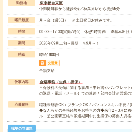
勤務地
東京都台東区
仲御徒町駅から徒歩8分／秋葉原駅から徒歩5分
曜日頻度
月～金（週5日） ※土日祝日お休みです。
時間
09:00～17:00(実働7時間 休憩1時間)※ ※基本出社
期間
2026年09月上旬～長期 ※9月～！
時給
時給1900円
交通費
全額支給
仕事内容
金融事務（生保・損保）
＊保険料の受領に関する事務＊申込書やパンフレット
の返送・電話（メール）での連絡＊部内会計※営業の
応募資格
職種未経験OK / ブランクOK / パソコンスキル不要 /
◆なんらかの事務経験をお持ちの方◆来年2～3月に
ル 芝公園駅直結※派遣期間中に生損保の募集人資格
職場の雰囲気