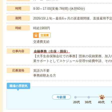
時間
9:00～17:00(実働:7時間) (休憩60分)
期間
2026/10/上旬～最長6ヶ月の派遣期間後、直接雇用予
時給
時給1900円
交通費
交通費支給
仕事内容
金融事務（生保・損保）
【大手生命保険会社での事務】団体の収納業務、加入
業サポートとしてスケジュール管理や経費申請、その
応募資格
英語力不要
事務経験ある方
職場の雰囲気
年齢層
20代
30代
40代