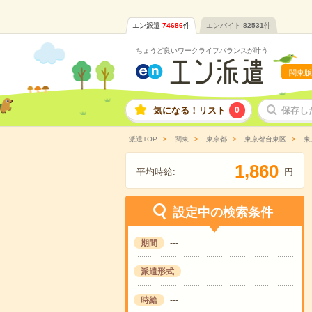
エン派遣
74686
件
エンバイト
82531
件
ちょうど良いワークライフバランスが叶う
関東版
気になる！リスト
0
保存し
派遣TOP
関東
東京都
東京都台東区
東
,
1
8
6
0
平均時給:
円
設定中の検索条件
期間
---
派遣形式
---
時給
---