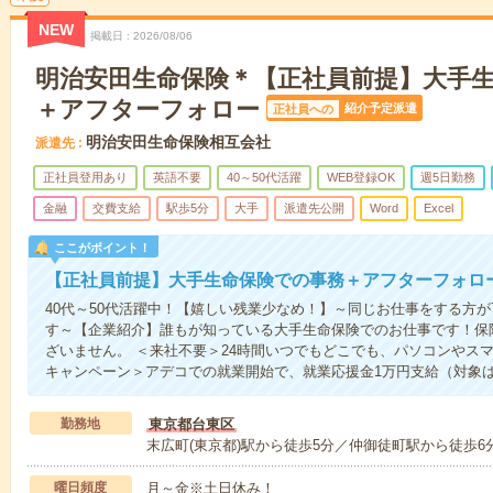
NEW
掲載日
2026/08/06
明治安田生命保険＊【正社員前提】大手
＋アフターフォロー
紹介予定派遣
正社員への
明治安田生命保険相互会社
派遣先
正社員登用あり
英語不要
40～50代活躍
WEB登録OK
週5日勤務
金融
交費支給
駅歩5分
大手
派遣先公開
Word
Excel
ここがポイント！
【正社員前提】大手生命保険での事務＋アフターフォロ
40代～50代活躍中！【嬉しい残業少なめ！】～同じお仕事をする方
す～【企業紹介】誰もが知っている大手生命保険でのお仕事です！保
ざいません。 ＜来社不要＞24時間いつでもどこでも、パソコンやス
キャンペーン＞アデコでの就業開始で、就業応援金1万円支給（対象
勤務地
東京都台東区
末広町(東京都)駅から徒歩5分／仲御徒町駅から徒歩6
曜日頻度
月～金※土日休み！