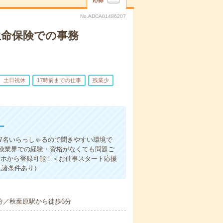
応募
No.ADCA01486207
生命保険での事務
土日祝休
17時前までの仕事
残業少
ー
が7名いらっしゃるので聞きやすい環境で
険業界での経験・資格がなくても問題ご
マホから登録可能！＜お仕事スタート応援
は諸条件あり）
分／秋葉原駅から徒歩6分