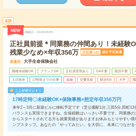
未読
NEW
掲載日
2026/08/05
正社員前提＊同業務の仲間あり！未経験O
残業少なめ×年収356万
紹介予定派遣
正社員への
大手生命保険会社
派遣先
職種未経験OK
ブランクOK
正社員登用あり
OA不要
英語不要
土日祝休
17時前までの仕事
金融
交費支給
駅歩5分
大手
職
ここがポイント！
17時定時〇未経験OK×保険事務×想定年収356万円
来年2～3月に新築ビルに移転予定です（芝公園駅1分,三田5分,田町13分）
バランスも実現できますね。生保経験はいっさい不要です。同業務の
からスタートされてる方も就業実績がありますお休みもとりやすい環
ンプスタッフ。あなたの「やってみたい」を大切に、未来につながる