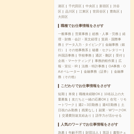
港区
千代田区
中央区
新宿区
渋谷
区
品川区
江東区
世田谷区
豊島区
大田区
職種でお仕事情報をさがす
一般事務
営業事務
総務・人事・労務
経
理・財務・会計・英文経理
貿易・国際事
務
データ入力・タイピング
金融事務（銀
行）
その他事務系
秘書・セクレタリー
外国語事務
学校事務
通訳・翻訳
受付
企画・マーケティング
事務的軽作業
広
報・宣伝・IR
法務・特許事務
OA事務・O
Aオペレーター
金融事務（証券）
金融事
務（その他）
こだわりでお仕事情報をさがす
短期
単発
職種未経験OK
10名以上の大
量募集
友だちと一緒の応募OK
在宅・リモ
ートワーク
週2～3日勤務
週4日勤務
土
日祝のみ勤務
残業なし
副業・WワークOK
交通費別途支給あり
語学力が活かせる
人気のワードでお仕事情報をさがす
急募
年齢不問
財団法人
英語
書類チェ