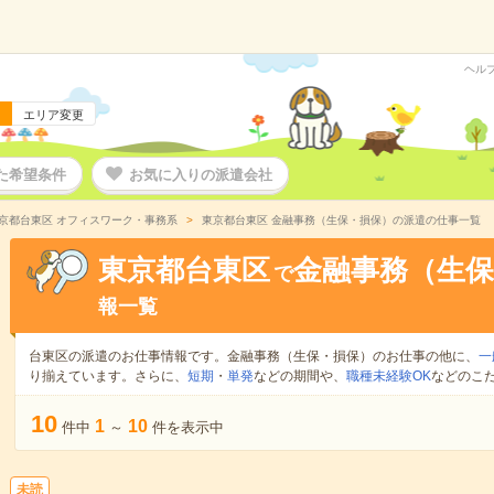
ヘル
エリア変更
た希望条件
お気に入りの派遣会社
京都台東区 オフィスワーク・事務系
東京都台東区 金融事務（生保・損保）の派遣の仕事一覧
東京都台東区
金融事務（生保
で
報一覧
台東区の派遣のお仕事情報です。金融事務（生保・損保）のお仕事の他に、
一
り揃えています。さらに、
短期
・
単発
などの期間や、
職種未経験OK
などのこ
10
1
10
件中
～
件を表示中
未読