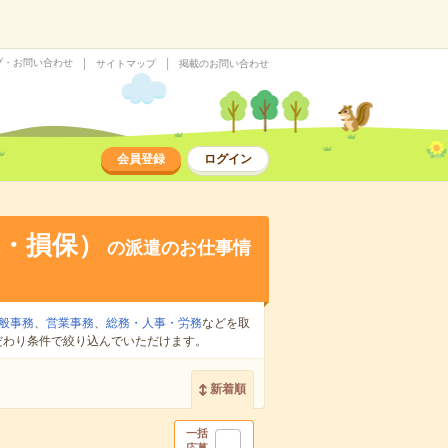
プ・お問い合わせ
サイトマップ
掲載のお問い合わせ
会員登録
ログイン
・損保）
の派遣のお仕事情
般事務
、
営業事務
、
総務・人事・労務
などを取
だわり条件で絞り込んでいただけます。
新着順
一括