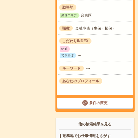
勤務地
台東区
勤務エリア
職種
金融事務（生保・損保）
こだわりINDEX
---
絶対
---
できれば
キーワード
---
あなたのプロフィール
---
条件の変更
他の検索結果を見る
勤務地でお仕事情報をさがす