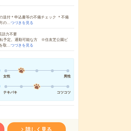
の送付＊申込書等の不備チェック ＊不備
方の…
つづきを見る
 英語力不要
移転予定。通勤可能な方 ※住友芝公園ビ
を取…
つづきを見る
女性
男性
テキパキ
コツコツ
詳しく見る