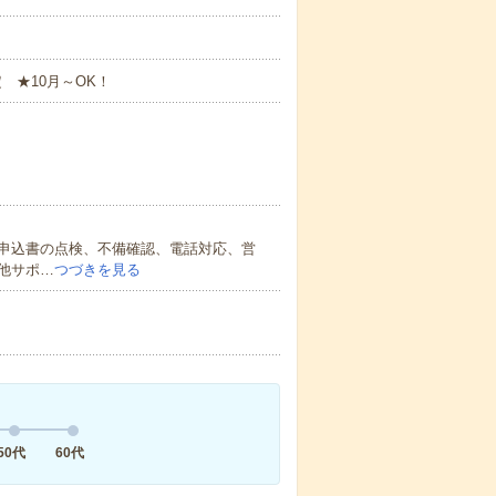
定 ★10月～OK！
申込書の点検、不備確認、電話対応、営
他サポ…
つづきを見る
50代
60代