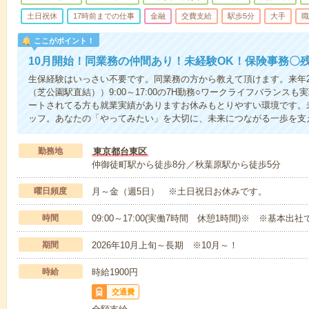
土日祝休
17時前までの仕事
金融
交費支給
駅歩5分
大手
職
ここがポイント！
10月開始！同業務の仲間あり！未経験OK！保険事務〇残
生保経験はいっさい不要です。同業務の方から教えて頂けます。来年
（芝公園駅直結））9:00～17:00の7H勤務○ワークライフバランス
ートされてる方も就業実績がありますお休みもとりやすい環境です。
ッフ。あなたの「やってみたい」を大切に、未来につながる一歩を支
勤務地
東京都台東区
仲御徒町駅から徒歩8分／秋葉原駅から徒歩5分
曜日頻度
月～金（週5日） ※土日祝日お休みです。
時間
09:00～17:00(実働7時間 休憩1時間)※ ※基本出社
期間
2026年10月上旬～長期 ※10月～！
時給
時給1900円
交通費