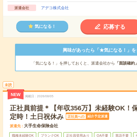
アデコ株式会社
派遣会社
応募する
気になる！
興味があったら「★気になる！」を
「気になる！」を押しておくと、派遣会社から
「面談確約
未読
NEW
掲載日
2026/08/05
正社員前提＊【年収356万】未経験OK！
定時！土日祝休み
紹介予定派遣
正社員への
大手生命保険会社
派遣先
職種未経験OK
ブランクOK
正社員登用あり
OA不要
英語不要