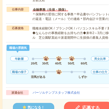
全額支給
仕事内容
金融事務（生保・損保）
＊保険料の受領に関する事務＊申込書やパンフレット
の返送・電話（メール）での連絡＊部内会計※営業の
応募資格
職種未経験OK / ブランクOK / パソコンスキル不要 /
◆なんらかの事務経験をお持ちの方◆来年2～3月に
ル 芝公園駅直結※派遣期間中に生損保の募集人資格
職場の雰囲気
年齢層
男女比率
20代
30代
40代
50代
60代
職場の様子
仕事の仕方
活気がある
しずか
パーソルテンプスタッフ株式会社
派遣会社
応募する
気になる！