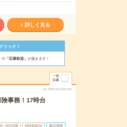
詳しく見る
クリック！
」
や
「応募歓迎」
が届きます！
一括
応募
No.TMPE26-0591630
保険事務！17時台
40～50代活躍
WEB登録OK
週5日勤務