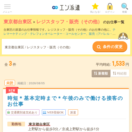
メニュー
気になる!
ログイン
検索
東京都台東区
×
レジスタッフ・販売（その他）
のお仕事一覧
台東区の派遣のお仕事情報です。レジスタッフ・販売（その他）のお仕事の他に、
テ
レマーケティング・テレフォンオペレーター・コールセンター
、
販売（アパレル・フ
ァッション・コスメ）
、
窓口・ショールーム・カウンター受付
などを取り揃えていま
す。さらに、
短期
・
単発
などの期間や、
職種未経験OK
などのこだわり条件で絞り込ん
条件の変更
でいただけます。職種辞典：
レジスタッフ・販売（その他）のお仕事とは？とは？
東京都台東区 / レジスタッフ・販売（その他）
3
1,533
全
件
平均時給:
円
時給順
新着順
未読
掲載日
2026/08/05
NEW
時短＊基本定時まで＊午後のみで働ける接客の
お仕事
交通費別途支給あり
WEB登録OK
派遣
東京都台東区
勤務地
上野駅から徒歩3分／京成上野駅から徒歩1分