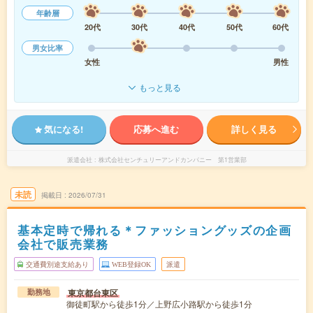
年齢層
20代
30代
40代
50代
60代
男女比率
女性
男性
もっと見る
気になる!
応募へ進む
詳しく見る
派遣会社
株式会社センチュリーアンドカンパニー 第1営業部
未読
掲載日
2026/07/31
基本定時で帰れる＊ファッショングッズの企画
会社で販売業務
交通費別途支給あり
WEB登録OK
派遣
東京都台東区
勤務地
御徒町駅から徒歩1分／上野広小路駅から徒歩1分