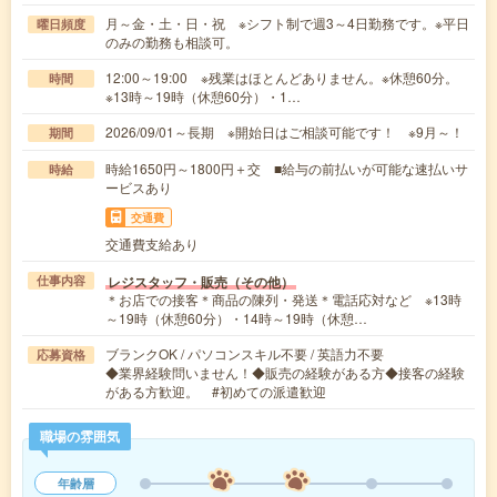
月～金・土・日・祝 ※シフト制で週3～4日勤務です。※平日
曜日頻度
のみの勤務も相談可。
12:00～19:00 ※残業はほとんどありません。※休憩60分。
時間
※13時～19時（休憩60分）・1…
2026/09/01～長期 ※開始日はご相談可能です！ ※9月～！
期間
時給1650円～1800円＋交 ■給与の前払いが可能な速払いサ
時給
ービスあり
交通費
交通費支給あり
レジスタッフ・販売（その他）
仕事内容
＊お店での接客＊商品の陳列・発送＊電話応対など ※13時
～19時（休憩60分）・14時～19時（休憩…
ブランクOK / パソコンスキル不要 / 英語力不要
応募資格
◆業界経験問いません！◆販売の経験がある方◆接客の経験
がある方歓迎。 #初めての派遣歓迎
職場の雰囲気
年齢層