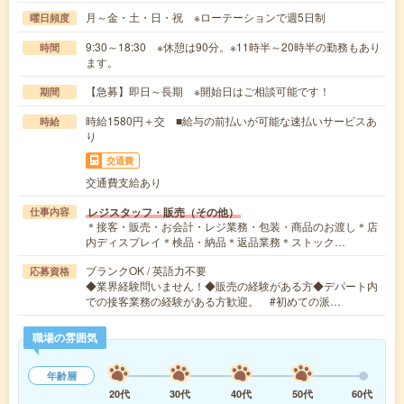
月～金・土・日・祝 ※ローテーションで週5日制
曜日頻度
9:30～18:30 ※休憩は90分。※11時半～20時半の勤務もあり
時間
ます。
【急募】即日～長期 ※開始日はご相談可能です！
期間
時給1580円＋交 ■給与の前払いが可能な速払いサービスあ
時給
り
交通費
交通費支給あり
レジスタッフ・販売（その他）
仕事内容
＊接客・販売・お会計・レジ業務・包装・商品のお渡し＊店
内ディスプレイ＊検品・納品＊返品業務＊ストック…
ブランクOK / 英語力不要
応募資格
◆業界経験問いません！◆販売の経験がある方◆デパート内
での接客業務の経験がある方歓迎。 #初めての派…
職場の雰囲気
年齢層
20代
30代
40代
50代
60代