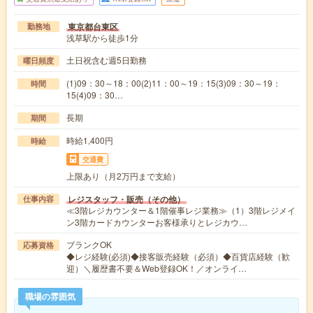
東京都台東区
勤務地
浅草駅から徒歩1分
土日祝含む週5日勤務
曜日頻度
(1)09：30～18：00(2)11：00～19：15(3)09：30～19：
時間
15(4)09：30…
長期
期間
時給1,400円
時給
交通費
上限あり（月2万円まで支給）
レジスタッフ・販売（その他）
仕事内容
≪3階レジカウンター＆1階催事レジ業務≫（1）3階レジメイ
ン3階カードカウンターお客様承りとレジカウ…
ブランクOK
応募資格
◆レジ経験(必須)◆接客販売経験（必須）◆百貨店経験（歓
迎）＼履歴書不要＆Web登録OK！／オンライ…
職場の雰囲気