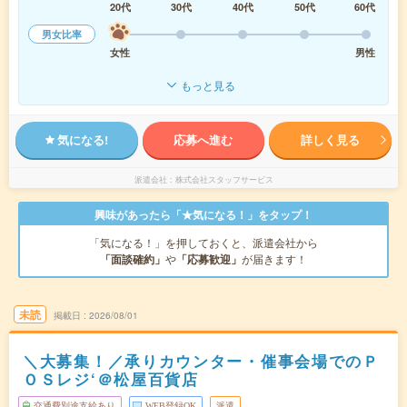
20代
30代
40代
50代
60代
男女比率
女性
男性
もっと見る
気になる!
応募へ進む
詳しく見る
派遣会社
株式会社スタッフサービス
興味があったら「★気になる！」をタップ！
「気になる！」を押しておくと、派遣会社から
「面談確約」
や
「応募歓迎」
が届きます！
未読
掲載日
2026/08/01
＼大募集！／承りカウンター・催事会場でのＰ
ＯＳレジ‘＠松屋百貨店
交通費別途支給あり
WEB登録OK
派遣