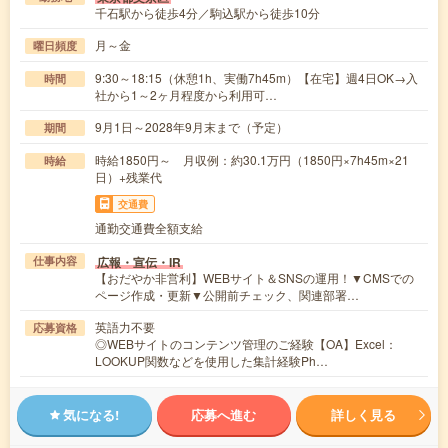
千石駅から徒歩4分／駒込駅から徒歩10分
月～金
曜日頻度
9:30～18:15（休憩1h、実働7h45m）【在宅】週4日OK→入
時間
社から1～2ヶ月程度から利用可…
9月1日～2028年9月末まで（予定）
期間
時給1850円～ 月収例：約30.1万円（1850円×7h45m×21
時給
日）+残業代
交通費
通勤交通費全額支給
広報・宣伝・IR
仕事内容
【おだやか非営利】WEBサイト＆SNSの運用！▼CMSでの
ページ作成・更新▼公開前チェック、関連部署…
英語力不要
応募資格
◎WEBサイトのコンテンツ管理のご経験【OA】Excel：
LOOKUP関数などを使用した集計経験Ph…
気になる!
応募へ進む
詳しく見る