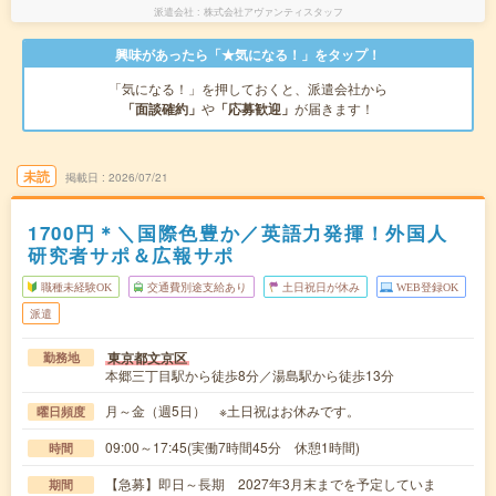
派遣会社
株式会社アヴァンティスタッフ
興味があったら「★気になる！」をタップ！
「気になる！」を押しておくと、派遣会社から
「面談確約」
や
「応募歓迎」
が届きます！
未読
掲載日
2026/07/21
1700円＊＼国際色豊か／英語力発揮！外国人
研究者サポ＆広報サポ
職種未経験OK
交通費別途支給あり
土日祝日が休み
WEB登録OK
派遣
東京都文京区
勤務地
本郷三丁目駅から徒歩8分／湯島駅から徒歩13分
月～金（週5日） ※土日祝はお休みです。
曜日頻度
09:00～17:45(実働7時間45分 休憩1時間)
時間
【急募】即日～長期 2027年3月末までを予定していま
期間