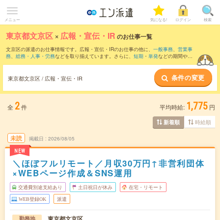
メニュー
気になる!
ログイン
検索
東京都文京区
×
広報・宣伝・IR
のお仕事一覧
文京区の派遣のお仕事情報です。広報・宣伝・IRのお仕事の他に、
一般事務
、
営業事
務
、
総務・人事・労務
などを取り揃えています。さらに、
短期
・
単発
などの期間や、
職種未経験OK
などのこだわり条件で絞り込んでいただけます。職種辞典：
広報・宣
伝・IRのお仕事とは？とは？
条件の変更
東京都文京区 / 広報・宣伝・IR
2
1,775
全
件
平均時給:
円
時給順
新着順
未読
掲載日
2026/08/05
NEW
＼ほぼフルリモート／月収30万円↑非営利団体
×WEBページ作成＆SNS運用
交通費別途支給あり
土日祝日が休み
在宅・リモート
WEB登録OK
派遣
東京都文京区
勤務地