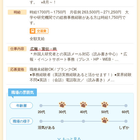
す。 ※8月～！
時給1700円～1750円 月収例 263,500円～271,250円 大
時給
学や研究機関での総務事務経験がある方は時給1,750円で
す。
交通費
全額支給
広報・宣伝・IR
仕事内容
＊外国人研究者との英語メール対応（読み書き中心）＊広
報・イベントサポート事務（プレス・HP・WEB・…
職種未経験OK / ブランクOK
応募資格
●事務経験者（英語実務経験あると活かせます！）●業界経験
不問●英語：（会話）電話取次／（読み書き）メ…
職場の雰囲気
年齢層
20代
30代
40代
50代
60代
職場の様子
活気がある
しずか
もっと見る