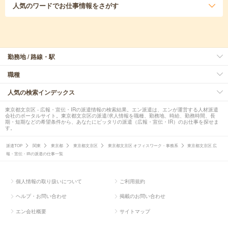
人気のワード
でお仕事情報をさがす
勤務地 / 路線・駅
職種
人気の検索インデックス
東京都文京区 - 広報・宣伝・IRの派遣情報の検索結果。エン派遣は、エンが運営する人材派遣
会社のポータルサイト。東京都文京区の派遣/求人情報を職種、勤務地、時給、勤務時間、長
期・短期などの希望条件から、あなたにピッタリの派遣（広報・宣伝・IR）のお仕事を探せま
す。
派遣TOP
関東
東京都
東京都文京区
東京都文京区 オフィスワーク・事務系
東京都文京区 広
報・宣伝・IRの派遣の仕事一覧
個人情報の取り扱いについて
ご利用規約
ヘルプ・お問い合わせ
掲載のお問い合わせ
エン会社概要
サイトマップ