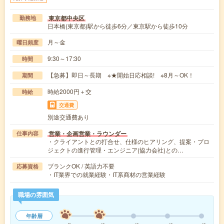
東京都中央区
勤務地
日本橋(東京都)駅から徒歩6分／東京駅から徒歩10分
月～金
曜日頻度
9:30～17:30
時間
【急募】即日～長期 ※★開始日応相談! ※8月～OK！
期間
時給2000円＋交
時給
交通費
別途交通費あり
営業・企画営業・ラウンダー
仕事内容
・クライアントとの打合せ、仕様のヒアリング、提案・プロ
ジェクトの進行管理・エンジニア(協力会社)との…
ブランクOK / 英語力不要
応募資格
・IT業界での就業経験・IT系商材の営業経験
職場の雰囲気
年齢層