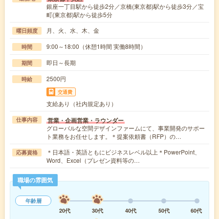
銀座一丁目駅から徒歩2分／京橋(東京都)駅から徒歩3分／宝
町(東京都)駅から徒歩5分
月、火、水、木、金
曜日頻度
9:00～18:00（休憩1時間 実働8時間）
時間
即日～長期
期間
2500円
時給
交通費
支給あり（社内規定あり）
営業・企画営業・ラウンダー
仕事内容
グローバルな空間デザインファームにて、事業開発のサポー
ト業務をお任せします。＊提案依頼書（RFP）の…
＊日本語・英語ともにビジネスレベル以上＊PowerPoint、
応募資格
Word、Excel（プレゼン資料等の…
職場の雰囲気
年齢層
20代
30代
40代
50代
60代