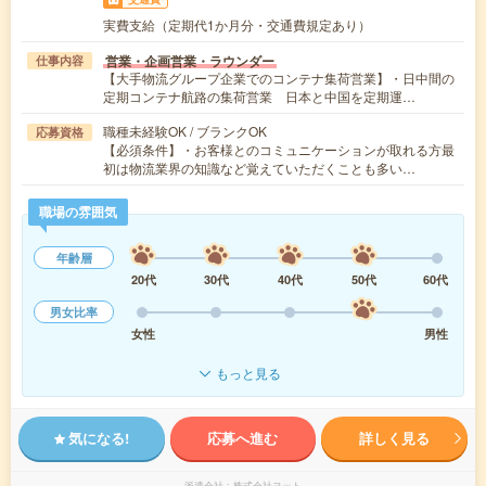
実費支給（定期代1か月分・交通費規定あり）
営業・企画営業・ラウンダー
仕事内容
【大手物流グループ企業でのコンテナ集荷営業】・日中間の
定期コンテナ航路の集荷営業 日本と中国を定期運…
職種未経験OK / ブランクOK
応募資格
【必須条件】・お客様とのコミュニケーションが取れる方最
初は物流業界の知識など覚えていただくことも多い…
職場の雰囲気
年齢層
20代
30代
40代
50代
60代
男女比率
女性
男性
もっと見る
気になる!
応募へ進む
詳しく見る
派遣会社
株式会社ヨット