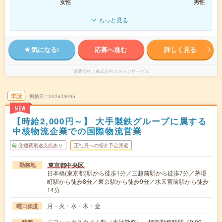
女性
男性
もっと見る
気になる!
応募へ進む
詳しく見る
派遣会社
株式会社スタッフサービス
未読
掲載日
2026/08/05
NEW
【時給2,000円～】 大手製鉄グループに属する
中核物流企業での国際物流営業
交通費別途支給あり
正社員への紹介予定派遣
東京都中央区
勤務地
日本橋(東京都)駅から徒歩1分／三越前駅から徒歩7分／茅場
町駅から徒歩8分／東京駅から徒歩9分／水天宮前駅から徒歩
14分
月・火・水・木・金
曜日頻度
◇フレックスタイム制（本社勤務）・標準勤務時間／9:00～