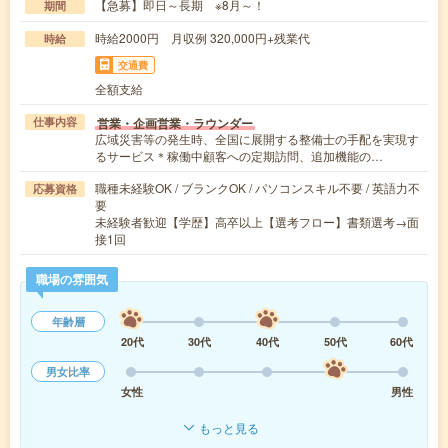
【急募】即日～長期 ※8月～！
期間
時給2000円 月収例 320,000円+残業代
時給
交通費
全額支給
営業・企画営業・ラウンダー
仕事内容
広域災害等の発生時、全国に展開する整備士の手配を実現す
るサービス＊稼働中顧客への定期訪問、追加機能の…
職種未経験OK / ブランクOK / パソコンスキル不要 / 英語力不
応募資格
要
未経験者歓迎【学歴】高卒以上【選考フロー】書類選考→面
接1回
職場の雰囲気
年齢層
20代
30代
40代
50代
60代
男女比率
女性
男性
もっと見る