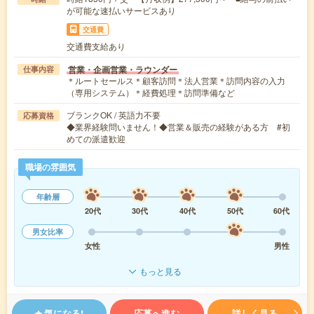
が可能な速払いサービスあり
交通費
交通費支給あり
営業・企画営業・ラウンダー
仕事内容
＊ルートセールス＊顧客訪問＊法人営業＊訪問内容の入力
（専用システム）＊経費処理＊訪問準備など
ブランクOK / 英語力不要
応募資格
◆業界経験問いません！◆営業＆販売の経験がある方 #初
めての派遣歓迎
職場の雰囲気
年齢層
20代
30代
40代
50代
60代
男女比率
女性
男性
もっと見る
気になる!
応募へ進む
詳しく見る