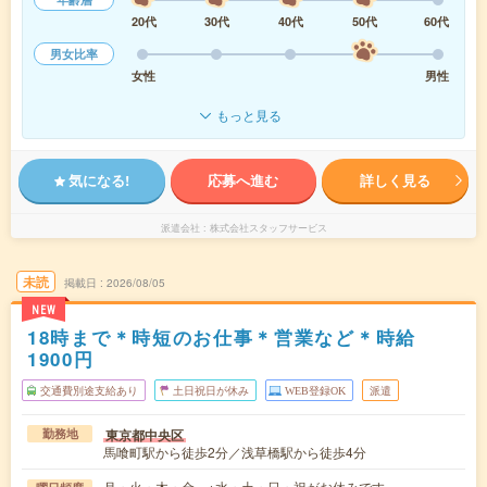
20代
30代
40代
50代
60代
男女比率
女性
男性
もっと見る
気になる!
応募へ進む
詳しく見る
派遣会社
株式会社スタッフサービス
未読
掲載日
2026/08/05
NEW
18時まで＊時短のお仕事＊営業など＊時給
1900円
交通費別途支給あり
土日祝日が休み
WEB登録OK
派遣
東京都中央区
勤務地
馬喰町駅から徒歩2分／浅草橋駅から徒歩4分
月・火・木・金 ※水・土・日・祝がお休みです。