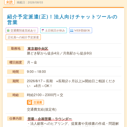
未読
掲載日
2026/08/03
紹介予定派遣(正)！法人向けチャットツールの
営業
交通費別途支給あり
土日祝日が休み
WEB登録OK
正社員への紹介予定派遣
東京都中央区
勤務地
勝どき駅から徒歩4分／月島駅から徒歩9分
月～金
曜日頻度
9:00～18:00
時間
2026/8/17～長期 ※長期(2ヶ月以上)※開始日ご相談くださ
期間
い ※8月～OK！
時給2100～2300円＋交
時給
交通費
交通費支給(規定有)
営業・企画営業・ラウンダー
仕事内容
・法人顧客へのヒアリング、提案書や見積書の作成・問題解