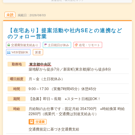
未読
掲載日
2026/08/03
【在宅あり】提案活動や社内SEとの連携など
のフォロー営業
交通費別途支給あり
土日祝日が休み
在宅・リモート
WEB登録OK
派遣
東京都中央区
勤務地
築地駅から徒歩7分／新富町(東京都)駅から徒歩8分
月～金（土日祝休み）
曜日頻度
9:00～17:30 （実働7時間45分）休憩45分
時間
【急募】即日～長期 ※スタート日相談OK！
期間
月給制のお仕事です：固定月給 354700円 ※時給換算 時給
時給
2260円（残業代・交通費は別途支給あり）
交通費
交通費規定に基づき交通費支給