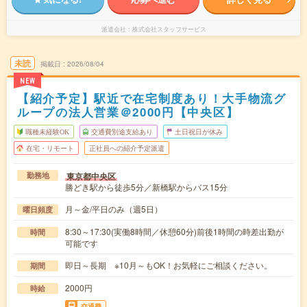
派遣会社
株式会社スタッフサービス
未読
掲載日
2026/08/04
NEW
【紹介予定】駅近で在宅制度あり！大手物流グ
ループの法人営業＠2000円【中央区】
職種未経験OK
交通費別途支給あり
土日祝日が休み
在宅・リモート
正社員への紹介予定派遣
東京都中央区
勤務地
勝どき駅から徒歩5分／新橋駅からバス15分
月～金/平日のみ（週5日）
曜日頻度
8:30～17:30(実働8時間／休憩60分)前後1時間の時差出勤が
時間
可能です
即日～長期 ※10月～もOK！お気軽にご相談ください。
期間
2000円
時給
交通費