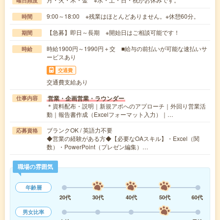
曜日頻度
9:00～18:00 ※残業はほとんどありません。※休憩60分。
時間
【急募】即日～長期 ※開始日はご相談可能です！
期間
時給1900円～1990円＋交 ■給与の前払いが可能な速払いサ
時給
ービスあり
交通費
交通費支給あり
営業・企画営業・ラウンダー
仕事内容
＊資料配布・説明｜新規アポへのアプローチ｜外回り営業活
動｜報告書作成（Excelフォーマット入力）｜…
ブランクOK / 英語力不要
応募資格
◆営業の経験がある方◆【必要なOAスキル】・Excel（関
数）・PowerPoint（プレゼン編集）…
職場の雰囲気
年齢層
20代
30代
40代
50代
60代
男女比率