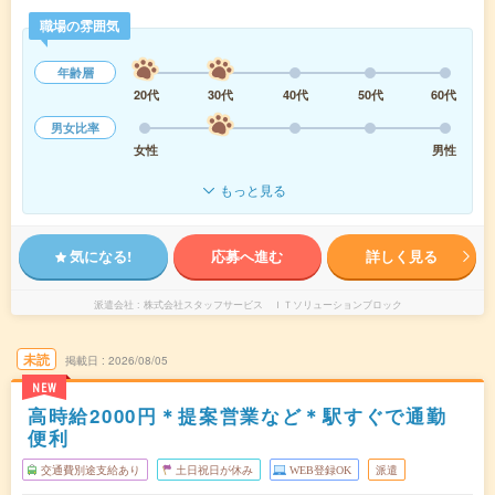
職場の雰囲気
年齢層
20代
30代
40代
50代
60代
男女比率
女性
男性
もっと見る
気になる!
応募へ進む
詳しく見る
派遣会社
株式会社スタッフサービス ＩＴソリューションブロック
未読
掲載日
2026/08/05
NEW
高時給2000円＊提案営業など＊駅すぐで通勤
便利
交通費別途支給あり
土日祝日が休み
WEB登録OK
派遣