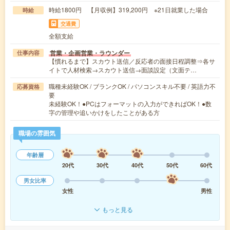
時給1800円 【月収例】319,200円 ※21日就業した場合
時給
交通費
全額支給
営業・企画営業・ラウンダー
仕事内容
【慣れるまで】スカウト送信／反応者の面接日程調整⇒各サ
イトで人材検索→スカウト送信→面談設定（文面テ…
職種未経験OK / ブランクOK / パソコンスキル不要 / 英語力不
応募資格
要
未経験OK！●PCはフォーマットの入力ができればOK！●数
字の管理や追いかけをしたことがある方
職場の雰囲気
年齢層
20代
30代
40代
50代
60代
男女比率
女性
男性
もっと見る