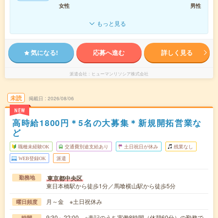
女性
男性
もっと見る
気になる!
応募へ進む
詳しく見る
派遣会社
ヒューマンリソシア株式会社
未読
掲載日
2026/08/06
NEW
高時給1800円＊5名の大募集＊新規開拓営業な
ど
職種未経験OK
交通費別途支給あり
土日祝日が休み
残業なし
WEB登録OK
派遣
東京都中央区
勤務地
東日本橋駅から徒歩1分／馬喰横山駅から徒歩5分
月～金 ※土日祝休み
曜日頻度
9:30～22:00 ※表記のうち実働8時間（休憩60分）の勤務で
時間