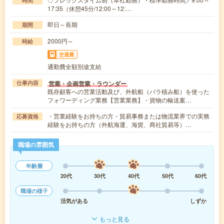
時間
17:35（休憩45分/12:00～12:…
即日～長期
期間
2000円～
時給
交通費
通勤費全額別途支給
営業・企画営業・ラウンダー
仕事内容
既存顧客への営業活動及び、外航船（バラ積み船）を使った
フォワーディング業務【営業業務】・貨物の輸送案…
・営業経験をお持ちの方・貿易事務または物流業界での実務
応募資格
経験をお持ちの方（外航海運、海貨、商社貿易等）…
職場の雰囲気
年齢層
20代
30代
40代
50代
60代
職場の様子
活気がある
しずか
もっと見る