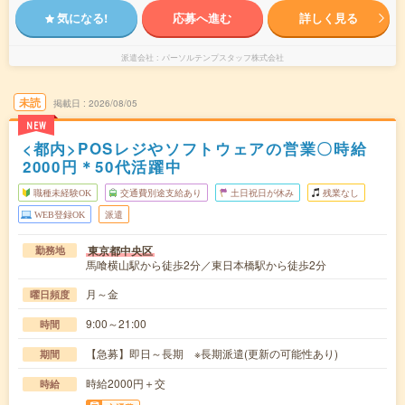
気になる!
応募へ進む
詳しく見る
派遣会社
パーソルテンプスタッフ株式会社
未読
掲載日
2026/08/05
NEW
<都内>POSレジやソフトウェアの営業〇時給
2000円＊50代活躍中
職種未経験OK
交通費別途支給あり
土日祝日が休み
残業なし
WEB登録OK
派遣
東京都中央区
勤務地
馬喰横山駅から徒歩2分／東日本橋駅から徒歩2分
月～金
曜日頻度
9:00～21:00
時間
【急募】即日～長期 ※長期派遣(更新の可能性あり)
期間
時給2000円＋交
時給