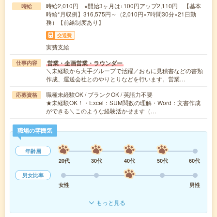
時給2,010円 ※開始3ヶ月は+100円アップ2,110円 【基本
時給
時給*月収例】316,575円～（2,010円×7時間30分×21日勤
務）【前給制度あり】
交通費
実費支給
営業・企画営業・ラウンダー
仕事内容
＼未経験から大手グループで活躍／おもに見積書などの書類
作成、運送会社とのやりとりなどを行います。営業…
職種未経験OK / ブランクOK / 英語力不要
応募資格
★未経験OK！・Excel：SUM関数の理解・Word：文書作成
ができる＼このような経験活かせます（…
職場の雰囲気
年齢層
20代
30代
40代
50代
60代
男女比率
女性
男性
もっと見る