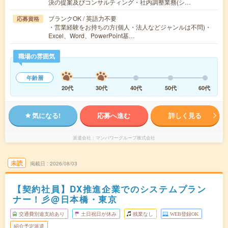
決の提案及びコンサルティング・社内調整業務(シ…
ブランクOK / 英語力不要
応募資格
・営業経験をお持ちの方(個人・法人などジャンルは不問)・
Excel、Word、PowerPoint基…
職場の雰囲気
年齢層
20代
30代
40代
50代
60代
気になる!
応募へ進む
詳しく見る
派遣会社
マンパワーグループ株式会社
未読
掲載日
2026/08/03
【契約社員】DX推進企業でのシステムプラン
ナー！彡@日本橋・東京
交通費別途支給あり
土日祝日が休み
残業なし
WEB登録OK
紹介予定派遣