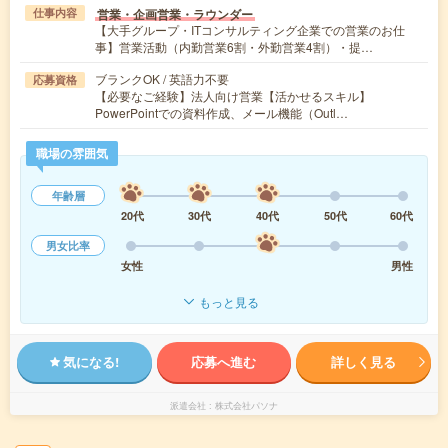
営業・企画営業・ラウンダー
仕事内容
【大手グループ・ITコンサルティング企業での営業のお仕
事】営業活動（内勤営業6割・外勤営業4割）・提…
ブランクOK / 英語力不要
応募資格
【必要なご経験】法人向け営業【活かせるスキル】
PowerPointでの資料作成、メール機能（Outl…
職場の雰囲気
年齢層
20代
30代
40代
50代
60代
男女比率
女性
男性
もっと見る
気になる!
応募へ進む
詳しく見る
派遣会社
株式会社パソナ