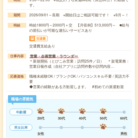
す。
2026/09/01～長期 ※開始日はご相談可能です！ ※9月～！
期間
時給1800円～2000円＋交 【月収例】513,000円～ ■給与
時給
の前払いが可能な速払いサービスあり
交通費
交通費支給あり
営業・企画営業・ラウンダー
仕事内容
＊新規開拓（とびこみ営業：訪問25件／日） ＊架電業務：
営業日報作成（自社アプリに訪問件数や訪問内容…
職種未経験OK / ブランクOK / パソコンスキル不要 / 英語力不
応募資格
要
◆営業の経験がある方歓迎します。 #初めての派遣歓迎
職場の雰囲気
年齢層
20代
30代
40代
50代
60代
男女比率
女性
男性