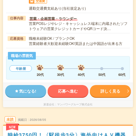
交通費
通勤交通費支給あり(当社規定あり)
営業・企画営業・ラウンダー
仕事内容
営業POSレジやレジ・キャッシュレス端末に内蔵されたソフ
トウェアの営業クレジットカードやQRコード決…
職種未経験OK / ブランクOK
応募資格
営業経験者大歓迎未経験OK!英語または中国語が出来る方
職場の雰囲気
年齢層
20代
30代
40代
50代
60代
気になる!
応募へ進む
詳しく見る
派遣会社
マンパワーグループ株式会社
未読
掲載日
2026/08/05
NEW
時給3750円！〈駅徒歩3分〉海外向けＡＶ機器