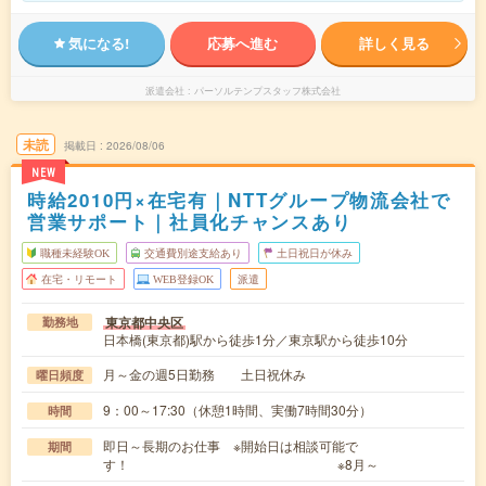
気になる!
応募へ進む
詳しく見る
派遣会社
パーソルテンプスタッフ株式会社
未読
掲載日
2026/08/06
NEW
時給2010円×在宅有｜NTTグループ物流会社で
営業サポート｜社員化チャンスあり
職種未経験OK
交通費別途支給あり
土日祝日が休み
在宅・リモート
WEB登録OK
派遣
東京都中央区
勤務地
日本橋(東京都)駅から徒歩1分／東京駅から徒歩10分
月～金の週5日勤務 土日祝休み
曜日頻度
9：00～17:30（休憩1時間、実働7時間30分）
時間
即日～長期のお仕事 ※開始日は相談可能で
期間
す！ ※8月～