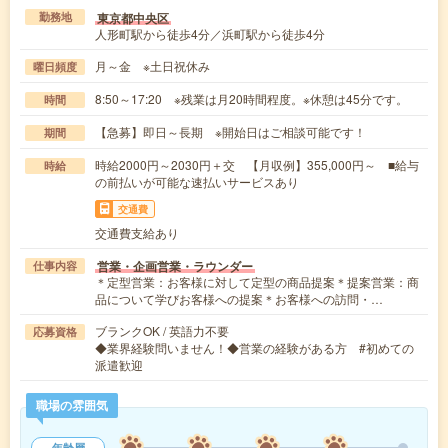
東京都中央区
勤務地
人形町駅から徒歩4分／浜町駅から徒歩4分
月～金 ※土日祝休み
曜日頻度
8:50～17:20 ※残業は月20時間程度。※休憩は45分です。
時間
【急募】即日～長期 ※開始日はご相談可能です！
期間
時給2000円～2030円＋交 【月収例】355,000円～ ■給与
時給
の前払いが可能な速払いサービスあり
交通費
交通費支給あり
営業・企画営業・ラウンダー
仕事内容
＊定型営業：お客様に対して定型の商品提案＊提案営業：商
品について学びお客様への提案＊お客様への訪問・…
ブランクOK / 英語力不要
応募資格
◆業界経験問いません！◆営業の経験がある方 #初めての
派遣歓迎
職場の雰囲気
年齢層