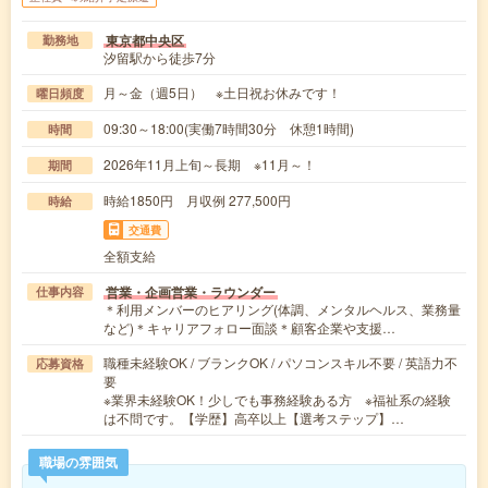
東京都中央区
勤務地
汐留駅から徒歩7分
月～金（週5日） ※土日祝お休みです！
曜日頻度
09:30～18:00(実働7時間30分 休憩1時間)
時間
2026年11月上旬～長期 ※11月～！
期間
時給1850円 月収例 277,500円
時給
交通費
全額支給
営業・企画営業・ラウンダー
仕事内容
＊利用メンバーのヒアリング(体調、メンタルヘルス、業務量
など)＊キャリアフォロー面談＊顧客企業や支援…
職種未経験OK / ブランクOK / パソコンスキル不要 / 英語力不
応募資格
要
※業界未経験OK！少しでも事務経験ある方 ※福祉系の経験
は不問です。【学歴】高卒以上【選考ステップ】…
職場の雰囲気