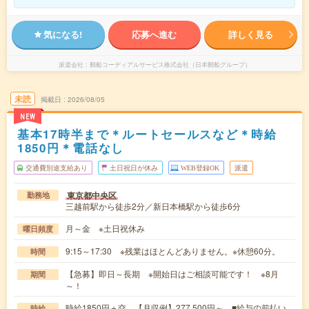
気になる!
応募へ進む
詳しく見る
派遣会社
郵船コーディアルサービス株式会社（日本郵船グループ）
未読
掲載日
2026/08/05
NEW
基本17時半まで＊ルートセールスなど＊時給
1850円＊電話なし
交通費別途支給あり
土日祝日が休み
WEB登録OK
派遣
東京都中央区
勤務地
三越前駅から徒歩2分／新日本橋駅から徒歩6分
月～金 ※土日祝休み
曜日頻度
9:15～17:30 ※残業はほとんどありません。※休憩60分。
時間
【急募】即日～長期 ※開始日はご相談可能です！ ※8月
期間
～！
時給1850円＋交 【月収例】277,500円～ ■給与の前払い
時給