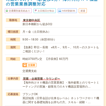
の営業業務調整対応
交通費別途支給あり
土日祝日が休み
WEB登録OK
派遣
東京都中央区
勤務地
新日本橋駅から徒歩3分
月～金（土日祝休み）
曜日頻度
9:00～18:00（休憩:60分）
時間
【急募】即日～長期 ※8月～、9月～、10月～のスタートも
期間
ご相談ください！
時給3750円+交 【月収例】60万円
時給
交通費
交通費支給
営業・企画営業・ラウンダー
仕事内容
【海外向けＡＶ機器の営業業務】・海外顧客とのリモートミ
ーティングの実施・顧客先でのＡＶ機器設置場所の…
ブランクOK
応募資格
英語知識（日常会話が出来るレベル）ネットワークやＩＴ機
器に関する基礎知識をお持ちの方。スキル・経験・…