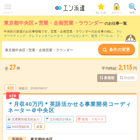
メニュー
気になる!
ログイン
検索
東京都中央区
×
営業・企画営業・ラウンダー
のお仕事一覧
中央区の派遣のお仕事情報です。営業・企画営業・ラウンダーのお仕事の他に、
テレ
マーケティング・テレフォンオペレーター・コールセンター
、
販売（アパレル・ファ
ッション・コスメ）
、
窓口・ショールーム・カウンター受付
などを取り揃えていま
す。さらに、
短期
・
単発
などの期間や、
職種未経験OK
などのこだわり条件で絞り込ん
条件の変更
でいただけます。職種辞典：
営業・企画営業・ラウンダーのお仕事とは？とは？
東京都中央区 / 営業・企画営業・ラウンダー
27
2,115
全
件
平均時給:
円
時給順
新着順
未読
掲載日
2026/08/07
NEW
＊月収40万円＊英語活かせる事業開発コーディ
ネーター＠中央区
交通費別途支給あり
土日祝日が休み
在宅・リモート
WEB登録OK
派遣
東京都中央区
勤務地