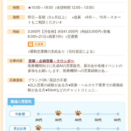
★10:00～19:00（休憩時間 12:00～13:00）
時間
即日～長期（3ヵ月以上） ※急募 ○9月～、10月～スター
期間
トもご相談ください♪
3,000円【月収例】約541,000円（時給3,000円×実働
時給
8.00h×21日+残業10h）+交通費
交通費
○通勤交通費の支給あり（当社規定による）
営業・企画営業・ラウンダー
仕事内容
医療機関向けに生成AIの営業販売、展示会や各種イベントの
参加をお願いします。医療機関への営業経験があ…
ブランクOK / 英語力不要
応募資格
●法人営業の経験がある方●医療・ヘルスケア業界での業務経
験がある方●Slackなどのチャットコミュニ…
職場の雰囲気
年齢層
20代
30代
40代
50代
60代
男女比率