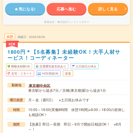
気になる!
応募へ進む
詳しく見る
派遣会社
株式会社リンクトゥモロー
未読
掲載日
2026/08/06
NEW
1800円＊【5名募集】未経験OK！大手人材サ
ービス！コーディネーター
職種未経験OK
交通費別途支給あり
土日祝日が休み
在宅・リモート
WEB登録OK
派遣
東京都中央区
勤務地
東京駅から徒歩7分／京橋(東京都)駅から徒歩1分
月～金（週5日） ※土日祝お休みです
曜日頻度
10:00～19:00(実働8時間 休憩1時間)※9:00～18:00の前倒し
時間
も相談OK！
【急募】即日～長期 即日～9月で開始日相談OK！ ※8月
期間
～！