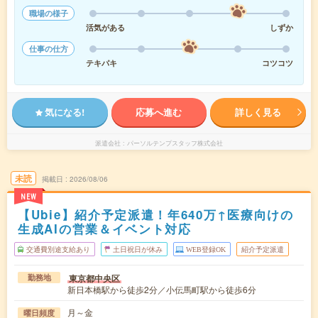
職場の様子
活気がある
しずか
仕事の仕方
テキパキ
コツコツ
気になる!
応募へ進む
詳しく見る
派遣会社
パーソルテンプスタッフ株式会社
未読
掲載日
2026/08/06
NEW
【Ubie】紹介予定派遣！年640万↑医療向けの
生成AIの営業＆イベント対応
交通費別途支給あり
土日祝日が休み
WEB登録OK
紹介予定派遣
東京都中央区
勤務地
新日本橋駅から徒歩2分／小伝馬町駅から徒歩6分
月～金
曜日頻度