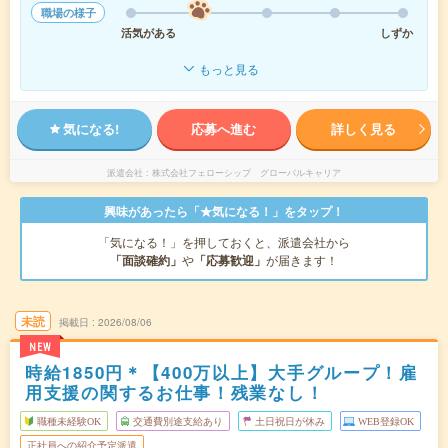
職場の様子
活気がある
しずか
もっと見る
気になる!
応募へ進む
詳しく見る
派遣会社
株式会社フェローシップ グローバルキャリア
興味があったら「★気になる！」をタップ！
「気になる！」を押しておくと、派遣会社から
「面談確約」
や
「応募歓迎」
が届きます！
未読
掲載日
2026/08/06
NEW
時給1850円＊【400万以上】大手グループ！雇
用支援の関するお仕事！残業なし！
職種未経験OK
交通費別途支給あり
土日祝日が休み
WEB登録OK
正社員への紹介予定派遣