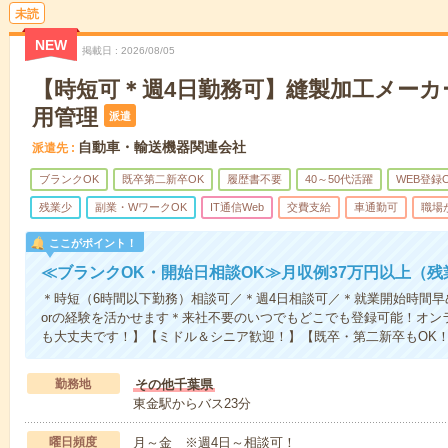
未読
NEW
掲載日
2026/08/05
【時短可＊週4日勤務可】縫製加工メーカ
用管理
派遣
自動車・輸送機器関連会社
派遣先
ブランクOK
既卒第二新卒OK
履歴書不要
40～50代活躍
WEB登録
残業少
副業・WワークOK
IT通信Web
交費支給
車通勤可
職場
ここがポイント！
≪ブランクOK・開始日相談OK≫月収例37万円以上（残
＊時短（6時間以下勤務）相談可／＊週4日相談可／＊就業開始時間早め／＊H
orの経験を活かせます＊来社不要のいつでもどこでも登録可能！オン
も大丈夫です！】【ミドル＆シニア歓迎！】【既卒・第二新卒もOK
勤務地
その他千葉県
東金駅からバス23分
曜日頻度
月～金 ※週4日～相談可！