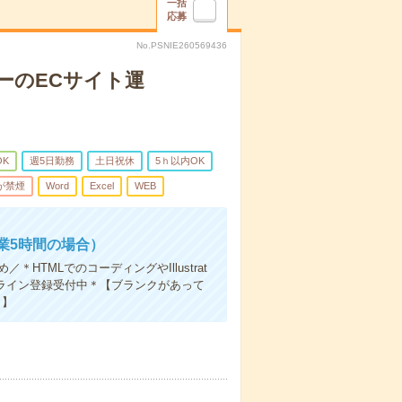
一括
応募
No.PSNIE260569436
ーのECサイト運
OK
週5日勤務
土日祝休
5ｈ以内OK
が禁煙
Word
Excel
WEB
業5時間の場合）
TMLでのコーディングやIllustrat
ライン登録受付中＊【ブランクがあって
！】