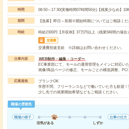
時間
08:50～17:30(実働時間07時間50分)【残業少なめ】
期間
【急募】即日～長期※開始時期についてはご相談くだ
時給
時給2300円【月収例】37万円以上（残業5時間の場
交通費
交通費別途支給 ※詳細はお問い合わせください。
仕事内容
WEB制作・編集・コーダー
EC事業部にて、モールの運用管理をメインに対応い
画像/商品ページの修正、モールごとの構造調整、PC/
応募資格
ブランクOK
学歴不問、フリーランスなどで働いていた方も歓迎！
少し先での就業開始希望などもご相談ください。
職場の雰囲気
職場の様子
仕事の仕方
活気がある
しずか