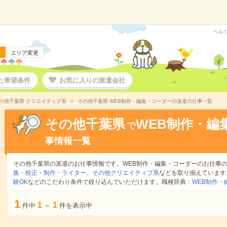
ヘル
エリア変更
た希望条件
お気に入りの派遣会社
の他千葉県 クリエイティブ系
その他千葉県 WEB制作・編集・コーダーの派遣の仕事一覧
その他千葉県
WEB制作・編
で
事情報一覧
その他千葉県の派遣のお仕事情報です。WEB制作・編集・コーダーのお仕事
集・校正・制作・ライター
、
その他クリエイティブ系
などを取り揃えています
験OK
などのこだわり条件で絞り込んでいただけます。職種辞典：
WEB制作
1
1
1
件中
～
件を表示中