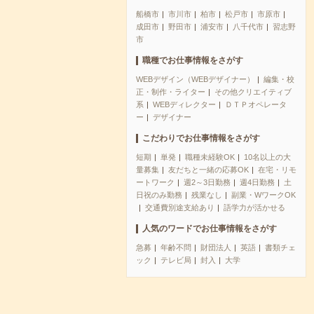
船橋市
市川市
柏市
松戸市
市原市
成田市
野田市
浦安市
八千代市
習志野
市
職種でお仕事情報をさがす
WEBデザイン（WEBデザイナー）
編集・校
正・制作・ライター
その他クリエイティブ
系
WEBディレクター
ＤＴＰオペレータ
ー
デザイナー
こだわりでお仕事情報をさがす
短期
単発
職種未経験OK
10名以上の大
量募集
友だちと一緒の応募OK
在宅・リモ
ートワーク
週2～3日勤務
週4日勤務
土
日祝のみ勤務
残業なし
副業・WワークOK
交通費別途支給あり
語学力が活かせる
人気のワードでお仕事情報をさがす
急募
年齢不問
財団法人
英語
書類チェ
ック
テレビ局
封入
大学