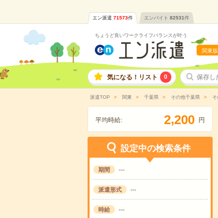
エン派遣
71573
件
エンバイト
82531
件
ちょうど良いワークライフバランスが叶う
関東版
気になる！リスト
0
保存し
派遣TOP
関東
千葉県
その他千葉県
そ
,
2
2
0
0
平均時給:
円
設定中の検索条件
期間
---
派遣形式
---
時給
---