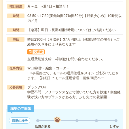
月～金 ※週4日～相談可！
曜日頻度
08:50～17:30(実働時間07時間50分)【残業少なめ】10時間以
時間
内／月
【急募】即日～長期※開始時期についてはご相談ください
期間
時給2300円【月収例】37万円以上（残業5時間の場合）※ご
時給
経験やスキルにより異なります
交通費
交通費別途支給 ※詳細はお問い合わせください。
WEB制作・編集・コーダー
仕事内容
EC事業部にて、モールの運用管理をメインに対応いただき
ます。【詳細】＊モール運用管理・画像/商品ペー…
ブランクOK
応募資格
学歴不問、フリーランスなどで働いていた方も歓迎！実務経
験が浅い方やブランクがある方、少し先での就業開…
職場の雰囲気
職場の様子
活気がある
しずか