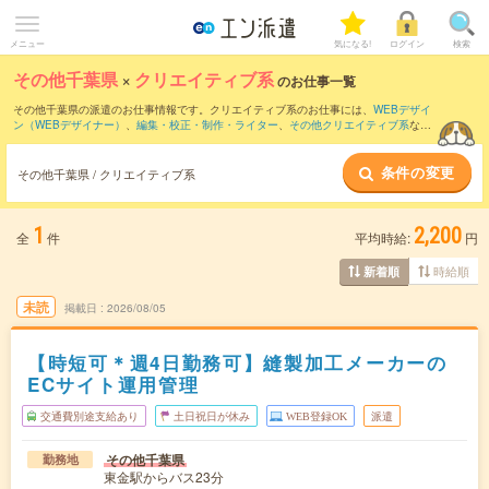
メニュー
気になる!
ログイン
検索
その他千葉県
×
クリエイティブ系
のお仕事一覧
その他千葉県の派遣のお仕事情報です。クリエイティブ系のお仕事には、
WEBデザイ
ン（WEBデザイナー）
、
編集・校正・制作・ライター
、
その他クリエイティブ系
など
があります。さらに、
短期
・
単発
などの期間や、
職種未経験OK
などのこだわり条件で
絞り込んでいただけます。
条件の変更
その他千葉県 / クリエイティブ系
1
2,200
全
件
平均時給:
円
時給順
新着順
未読
掲載日
2026/08/05
【時短可＊週4日勤務可】縫製加工メーカーの
ECサイト運用管理
交通費別途支給あり
土日祝日が休み
WEB登録OK
派遣
その他千葉県
勤務地
東金駅からバス23分