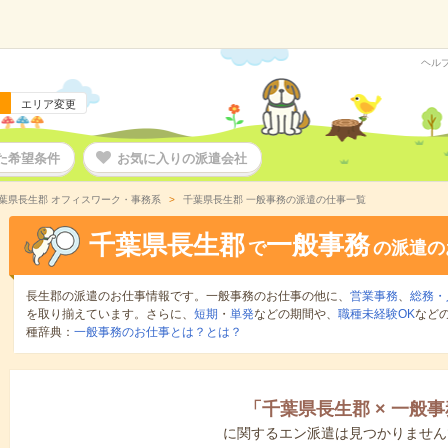
ヘル
エリア変更
た希望条件
お気に入りの派遣会社
葉県長生郡 オフィスワーク・事務系
千葉県長生郡 一般事務の派遣の仕事一覧
千葉県長生郡
一般事務
で
の派遣の
長生郡の派遣のお仕事情報です。一般事務のお仕事の他に、
営業事務
、
総務・
を取り揃えています。さらに、
短期
・
単発
などの期間や、
職種未経験OK
など
種辞典：
一般事務のお仕事とは？とは？
「
千葉県長生郡
×
一般事
に関するエン派遣は見つかりません