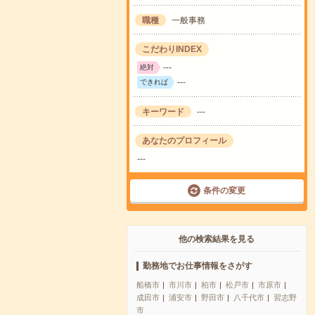
職種
一般事務
こだわりINDEX
---
絶対
---
できれば
キーワード
---
あなたのプロフィール
---
条件の変更
他の検索結果を見る
勤務地でお仕事情報をさがす
船橋市
市川市
柏市
松戸市
市原市
成田市
浦安市
野田市
八千代市
習志野
市