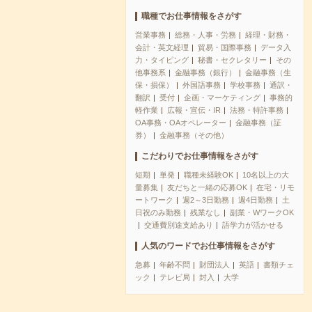
職種でお仕事情報をさがす
営業事務
総務・人事・労務
経理・財務・
会計・英文経理
貿易・国際事務
データ入
力・タイピング
秘書・セクレタリー
その
他事務系
金融事務（銀行）
金融事務（生
保・損保）
外国語事務
学校事務
通訳・
翻訳
受付
企画・マーケティング
事務的
軽作業
広報・宣伝・IR
法務・特許事務
OA事務・OAオペレーター
金融事務（証
券）
金融事務（その他）
こだわりでお仕事情報をさがす
短期
単発
職種未経験OK
10名以上の大
量募集
友だちと一緒の応募OK
在宅・リモ
ートワーク
週2～3日勤務
週4日勤務
土
日祝のみ勤務
残業なし
副業・WワークOK
交通費別途支給あり
語学力が活かせる
人気のワードでお仕事情報をさがす
急募
年齢不問
財団法人
英語
書類チェ
ック
テレビ局
封入
大学