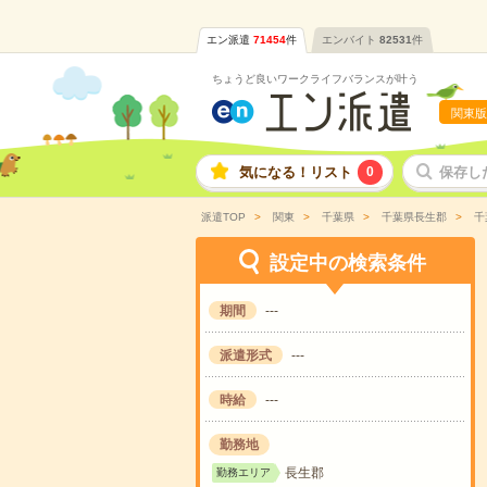
エン派遣
71454
件
エンバイト
82531
件
ちょうど良いワークライフバランスが叶う
関東版
気になる！リスト
0
保存し
派遣TOP
関東
千葉県
千葉県長生郡
千
設定中の検索条件
期間
---
派遣形式
---
時給
---
勤務地
長生郡
勤務エリア