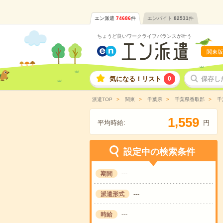
エン派遣
74686
件
エンバイト
82531
件
ちょうど良いワークライフバランスが叶う
関東版
気になる！リスト
0
保存し
派遣TOP
関東
千葉県
千葉県香取郡
千
,
1
5
5
9
平均時給:
円
設定中の検索条件
期間
---
派遣形式
---
時給
---