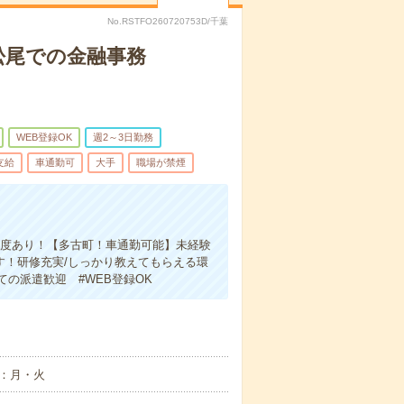
No.RSTFO260720753D/千葉
松尾での金融事務
WEB登録OK
週2～3日勤務
支給
車通勤可
大手
職場が禁煙
制度あり！【多古町！車通勤可能】未経験
す！研修充実/しっかり教えてもらえる環
ての派遣歓迎 #WEB登録OK
：月・火