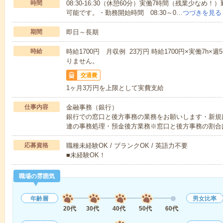
時間
08:30-16:30（休憩60分）実働7時間（残業少な
可能です。・勤務開始時間 08:30～0…
つづきを見る
期間
即日～長期
時給
時給1700円 月収例 23万円 時給1700円×実働7h
りません。
交通費
1ヶ月3万円を上限として実費支給
仕事内容
金融事務（銀行）
銀行での窓口と後方事務の業務をお願いします・新規
連の事務処理・預金後方業務※窓口と後方事務の割合
応募資格
職種未経験OK / ブランクOK / 英語力不要
■未経験OK！
職場の雰囲気
年齢層
男女比率
20代
30代
40代
50代
60代