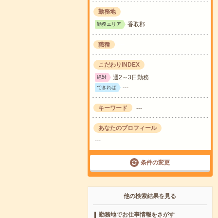
勤務地
香取郡
勤務エリア
職種
---
こだわりINDEX
週2～3日勤務
絶対
---
できれば
キーワード
---
あなたのプロフィール
---
条件の変更
他の検索結果を見る
勤務地でお仕事情報をさがす