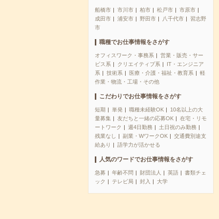
船橋市
市川市
柏市
松戸市
市原市
成田市
浦安市
野田市
八千代市
習志野
市
職種でお仕事情報をさがす
オフィスワーク・事務系
営業・販売・サー
ビス系
クリエイティブ系
IT・エンジニア
系
技術系
医療・介護・福祉・教育系
軽
作業・物流・工場・その他
こだわりでお仕事情報をさがす
短期
単発
職種未経験OK
10名以上の大
量募集
友だちと一緒の応募OK
在宅・リモ
ートワーク
週4日勤務
土日祝のみ勤務
残業なし
副業・WワークOK
交通費別途支
給あり
語学力が活かせる
人気のワードでお仕事情報をさがす
急募
年齢不問
財団法人
英語
書類チェ
ック
テレビ局
封入
大学