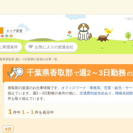
ヘル
エリア変更
た希望条件
お気に入りの派遣会社
葉県香取郡 週2～3日勤務の派遣の仕事一覧
千葉県香取郡
週2～3日勤務
で
の
香取郡の派遣のお仕事情報です。
オフィスワーク・事務系
、
営業・販売・サー
揃えています。週2～3日勤務の条件の他に、
交通費別途支給あり
、
職種未経験
件も取り揃えています。
1
1
1
件中
～
件を表示中
未読