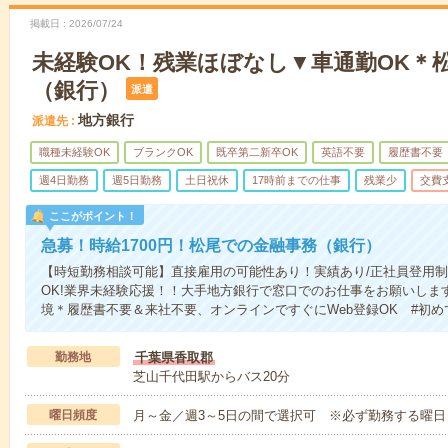
掲載日
2026/07/24
未経験OK！残業ほぼなし▼車通勤OK＊
（銀行）
派遣
地方銀行
派遣先
職種未経験OK
ブランクOK
既卒第二新卒OK
英語不要
履歴書不要
週4日勤務
週5日勤務
土日祝休
17時前までの仕事
残業少
交費
ここがポイント！
急募！時給1700円！松尾での金融事務（銀行）
【時短勤務相談可能】直接雇用の可能性あり！実績あり/正社員登用
OK!業界未経験応援！！大手地方銀行で窓口でのお仕事をお願いしま
境＊履歴書不要＆来社不要、オンラインですぐにWeb登録OK #初め
勤務地
千葉県香取郡
芝山千代田駅からバス20分
曜日頻度
月～金／週3～5日の間で選択可 ※必ず勤務する曜日