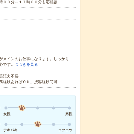
９時００分～１７時００分も応相談
がメインのお仕事になります。しっかり
心です…
つづきを見る
 英語力不要
務経験あればＯＫ。接客経験尚可
女性
男性
テキパキ
コツコツ