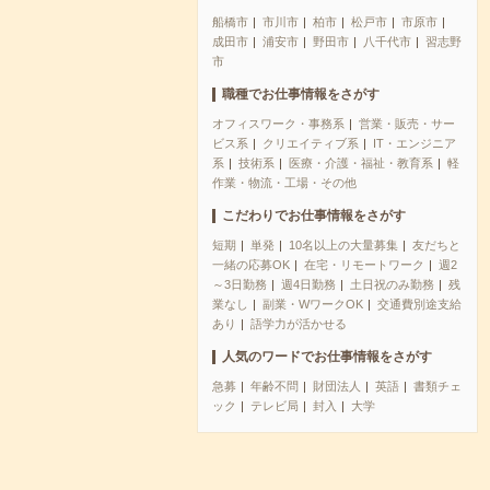
船橋市
市川市
柏市
松戸市
市原市
成田市
浦安市
野田市
八千代市
習志野
市
職種でお仕事情報をさがす
オフィスワーク・事務系
営業・販売・サー
ビス系
クリエイティブ系
IT・エンジニア
系
技術系
医療・介護・福祉・教育系
軽
作業・物流・工場・その他
こだわりでお仕事情報をさがす
短期
単発
10名以上の大量募集
友だちと
一緒の応募OK
在宅・リモートワーク
週2
～3日勤務
週4日勤務
土日祝のみ勤務
残
業なし
副業・WワークOK
交通費別途支給
あり
語学力が活かせる
人気のワードでお仕事情報をさがす
急募
年齢不問
財団法人
英語
書類チェ
ック
テレビ局
封入
大学