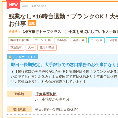
NEW
掲載日
2026/08/06
残業なし×16時台退勤＊ブランクOK！大
お仕事
派遣
【地方銀行トップクラス！】千葉を拠点にしている大手銀
派遣先
職種未経験OK
ブランクOK
OA不要
英語不要
土日祝休
17時
車通勤可
大手
職場が禁煙
ここがポイント！
即日～長期安定。大手銀行での窓口業務のお仕事になり
▼【銀行窓口の実務経験が活かせる】実務経験不問！ブランクがある
い環境でお仕事】お休みも土日祝固定で有給休暇あり！年末年始休暇
リン代補助あり）、社会保険完備されています！
勤務地
千葉県香取郡
八日市場駅から車15分
曜日頻度
平日月曜～金曜(土日祝休み)