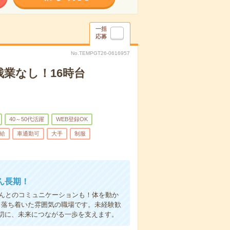
一括
応募
No.TEMPGT26-0616957
残業なし！16時台
40～50代活躍
WEB登録OK
給
車通勤可
大手
制服
ん長期！
さんとのコミュニケーションも！体を動か
！落ち着いた雰囲気の職場です。未経験歓
切に、未来につながる一歩を支えます。