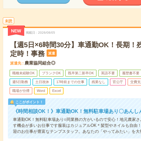
未読
NEW
掲載日
2026/08/05
【週5日×6時間30分】車通勤OK！長期！
定時！事務
派遣
農業協同組合◎
派遣先
職種未経験OK
ブランクOK
既卒第二新卒OK
英語不要
履歴書不要
週5日勤務
土日祝休
17時前までの仕事
残業なし
官公庁
交費支
職場が分煙
Word
Excel
ここがポイント！
《時間相談OK！》車通勤OK！無料駐車場あり〇あんし
車通勤OK！無料駐車場あり○同業務の方がいるので安心！地元農家
す機会が多いお仕事です服装はカジュアルOK＊髪型やネイルも自由
迎のお仕事が豊富なテンプスタッフ。あなたの「やってみたい」を大