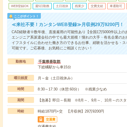
WEB登録OK
週5日勤務
土日祝休
残業少
交費支給
車通勤可
ここがポイント！
≪来社不要！カンタンWEB登録≫月収例29万9200円！
CAD経験者※数年後、直接雇用の可能性あり【全国1万5000件以上
エンジニア系派遣会社の中でも最大規模！憧れの大手・有名企業のお
イフスタイルに合わせた働き方のできるお仕事、経験を活かせる・ス
可能です。ご応募後、お気軽にご相談ください！
勤務地
千葉県香取郡
下総橘駅から車15分
曜日頻度
月～金（土日祝休み）
時間
8:30～17:30（休憩:60分） ※残業少なめ
期間
【急募】即日～長期 ※8月～、9月～、10月～のス
時給
時給1870円+交 【月収例】29万9200円
交通費
交通費支給