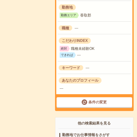
勤務地
香取郡
勤務エリア
職種
---
こだわりINDEX
職種未経験OK
絶対
---
できれば
キーワード
---
あなたのプロフィール
---
条件の変更
他の検索結果を見る
勤務地でお仕事情報をさがす