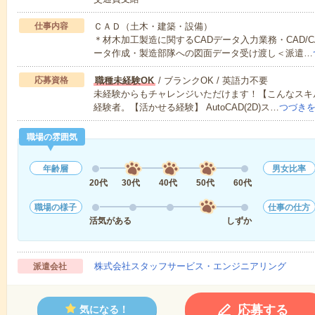
仕事内容
ＣＡＤ（土木・建築・設備）
＊材木加工製造に関するCADデータ入力業務・CAD/
ータ作成・製造部隊への図面データ受け渡し＜派遣…
応募資格
職種未経験OK
/ ブランクOK / 英語力不要
未経験からもチャレンジいただけます！【こんなスキル
経験者。【活かせる経験】 AutoCAD(2D)ス…
つづき
職場の雰囲気
年齢層
男女比率
20代
30代
40代
50代
60代
職場の様子
仕事の仕方
活気がある
しずか
株式会社スタッフサービス・エンジニアリング
派遣会社
応募する
気になる！