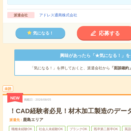
アドレス通商株式会社
派遣会社
応募する
気になる！
興味があったら「★気になる！」を
「気になる！」を押しておくと、派遣会社から
「面談確約
未読
NEW
掲載日
2026/08/05
！CAD経験者必見！材木加工製造のデー
鹿島エリア
派遣先
職種未経験OK
社会人未経験OK
ブランクOK
既卒第二新卒OK
英語