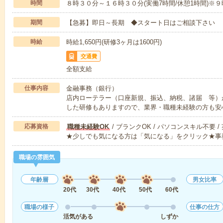
時間
８時３０分～１６時３０分(実働7時間/休憩1時間)※
期間
【急募】即日～長期 ◆スタート日はご相談下さい
時給
時給1,650円(研修3ヶ月は1600円)
交通費
全額支給
仕事内容
金融事務（銀行）
店内ローテラー（口座新規、振込、納税、諸届 等）
した研修もありますので、業界・職種未経験の方も安
応募資格
職種未経験OK
/ ブランクOK / パソコンスキル不要 /
★少しでも気になる方は「気になる」をクリック★事
職場の雰囲気
年齢層
男女比率
20代
30代
40代
50代
60代
職場の様子
仕事の仕方
活気がある
しずか