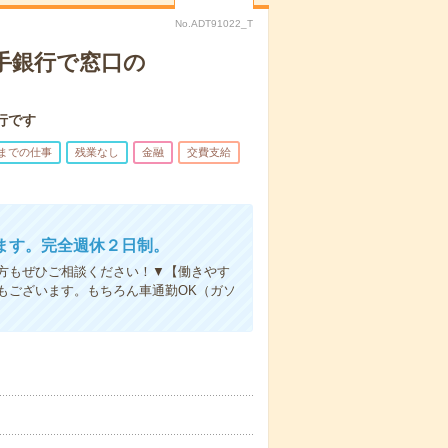
No.ADT91022_T
手銀行で窓口の
行です
前までの仕事
残業なし
金融
交費支給
ます。完全週休２日制。
方もぜひご相談ください！▼【働きやす
もございます。もちろん車通勤OK（ガソ