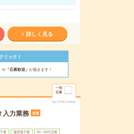
詳しく見る
クリック！
」
や
「応募歓迎」
が届きます！
一括
応募
No.STFE729366
タ入力業務
派遣
不要
履歴書不要
40～50代活躍