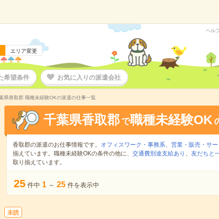
ヘル
エリア変更
た希望条件
お気に入りの派遣会社
葉県香取郡 職種未経験OKの派遣の仕事一覧
千葉県香取郡
職種未経験OK
で
香取郡の派遣のお仕事情報です。
オフィスワーク・事務系
、
営業・販売・サー
揃えています。職種未経験OKの条件の他に、
交通費別途支給あり
、
友だちと一
取り揃えています。
25
1
25
件中
～
件を表示中
未読