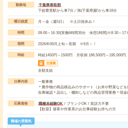
勤務地
千葉県香取郡
下総豊里駅から車7分／旭(千葉県)駅から車18分
曜日頻度
月～金（週5日） ※土日祝休み！
時間
09:00～16:30(実働6時間30分 休憩1時間)※8:30
期間
2026年09月上旬～長期 ※9月～！
時給
時給1450円～1500円 月収例 188,500円～195,000円
交通費
全額支給
仕事内容
一般事務
＊農作物の商品積込みのサポート（お米や野菜などを
在庫確認＊品出し・棚卸しなどの商品管理業務＊現金
応募資格
職種未経験OK
/ ブランクOK / 英語力不要
【歓迎】接客や作業系のお仕事経験お持ちの方
職場の雰囲気