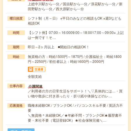
上総中川駅から---分／国吉駅から---分／浪花駅から---分／新
田野駅から---分／西大原駅から---分
シフト制（月～日） ※平日のみなどの相談もOK ※週3なども
曜日頻度
相談OK
【シフト例】07:00～16:0009:00～18:0017:00～09:00※ 上記
時間
は一例です！そ…
即日～2ヶ月以上 ■開始日の相談OK！
期間
無資格の方：時給1500円～1875円 / 介護福祉士：時給1800
時給
円～2250円 / 初任者以上：時給1600円～2000円
交通費
全額支給
介護関連
仕事内容
／利用者の方の日常生活をサポート！＼▽具体的には…・買
い物や散歩に付き添ったり・折り紙や体操などのレ…
職種未経験OK / ブランクOK / パソコンスキル不要 / 英語力不
応募資格
要
＼無資格＊未経験OK／★年齢不問・ブランクOK★履歴書不
要・来社不要（電話登録OK）★社会保険完備＼…