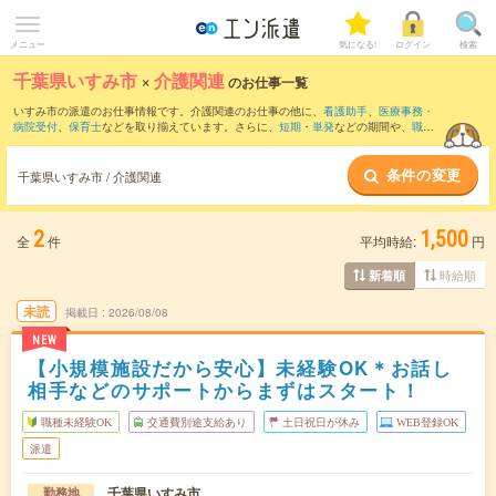
メニュー
気になる!
ログイン
検索
千葉県いすみ市
×
介護関連
のお仕事一覧
いすみ市の派遣のお仕事情報です。介護関連のお仕事の他に、
看護助手
、
医療事務・
病院受付
、
保育士
などを取り揃えています。さらに、
短期
・
単発
などの期間や、
職種
未経験OK
などのこだわり条件で絞り込んでいただけます。職種辞典：
介護関連のお仕
事とは？とは？
条件の変更
千葉県いすみ市 / 介護関連
2
1,500
全
件
平均時給:
円
時給順
新着順
未読
掲載日
2026/08/08
NEW
【小規模施設だから安心】未経験OK＊お話し
相手などのサポートからまずはスタート！
職種未経験OK
交通費別途支給あり
土日祝日が休み
WEB登録OK
派遣
千葉県いすみ市
勤務地