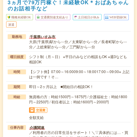
3ヵ月で79万円稼ぐ！未経験OK＊おばあちゃん
のお話相手など
職種未経験OK
交通費別途支給あり
土日祝日が休み
WEB登録OK
派遣
千葉県いすみ市
勤務地
大原(千葉県)駅から---分／太東駅から---分／長者町駅から---
分／上総東駅から---分／三門駅から---分
シフト制（月～日） ※平日のみなどの相談もOK ※週3なども
曜日頻度
相談OK
【シフト例】07:00～16:0009:00～18:0017:00～09:00※ 上記
時間
は一例です！そ…
即日～2ヶ月以上 ■開始日の相談OK！
期間
無資格の方：時給1500円～1875円 / 介護福祉士：時給1800
時給
円～2250円 / 初任者以上：時給1600円～2000円
交通費
全額支給
介護関連
仕事内容
／利用者の方の日常生活をサポート！＼▽具体的には…・買