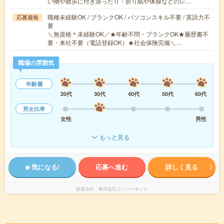
い物や散歩に付き添ったり・折り紙や体操などのレ…
職種未経験OK / ブランクOK / パソコンスキル不要 / 英語力不
応募資格
要
＼無資格＊未経験OK／★年齢不問・ブランクOK★履歴書不
要・来社不要（電話登録OK）★社会保険完備＼…
職場の雰囲気
年齢層
20代
30代
40代
50代
60代
男女比率
女性
男性
もっと見る
気になる!
応募へ進む
詳しく見る
派遣会社
株式会社ニッソーネット