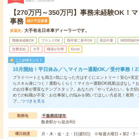
掲載日
2026/08/06
【270万円～350万円】事務未経験OK！
事務
紹介予定派遣
大手有名日本車ディーラーです。
派遣先
職種未経験OK
ブランクOK
既卒第二新卒OK
英語不要
WEB登録O
交費支給
大手
職場が分煙
Excel
ここがポイント！
10月開始！平日休み／＼マイカー通勤OK／受付事務！27
プライベートとも両立○気になった方はすぐにエントリー！安心×安定
らスキル身につく！通勤らくらく！マイカー通勤OK残業ほぼなし＊
のお仕事が豊富なテンプスタッフ。あなたの「やってみたい」を大切
めての転職が不安・お仕事探しの悩みを聞いてほしい方必見！夜間・
プ…
つづきを見る
勤務地
千葉県匝瑳市
飯倉駅から徒歩9分
曜日頻度
月・木・金・土・日(週5日) ※毎週火曜日＋第2・3