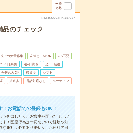
一括
応募
No.NISSOETRK-1BJ287
で備品のチェック
名以上の大量募集
友達と一緒OK
OA不要
2～3日勤務
週4日勤務
週5日勤務
午後のみOK
残業少
シフト
煙
派遣多
電話対応なし
ルーティン
す！お電話での登録もOK！
シワを伸ばしたり、お食事を配ったり。ご
ます！医療行為は一切ないので経験や知
倒な来社は必要ありません。お給料の日