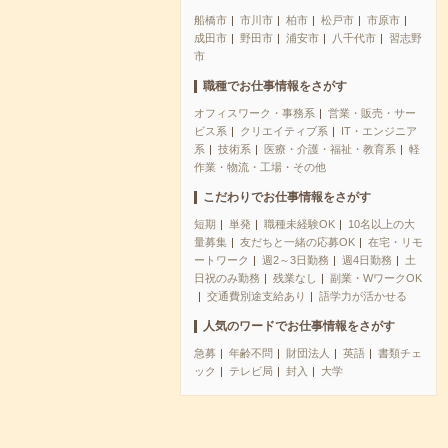
船橋市
市川市
柏市
松戸市
市原市
成田市
野田市
浦安市
八千代市
習志野
市
職種でお仕事情報をさがす
オフィスワーク・事務系
営業・販売・サー
ビス系
クリエイティブ系
IT・エンジニア
系
技術系
医療・介護・福祉・教育系
軽
作業・物流・工場・その他
こだわりでお仕事情報をさがす
短期
単発
職種未経験OK
10名以上の大
量募集
友だちと一緒の応募OK
在宅・リモ
ートワーク
週2～3日勤務
週4日勤務
土
日祝のみ勤務
残業なし
副業・WワークOK
交通費別途支給あり
語学力が活かせる
人気のワードでお仕事情報をさがす
急募
年齢不問
財団法人
英語
書類チェ
ック
テレビ局
封入
大学