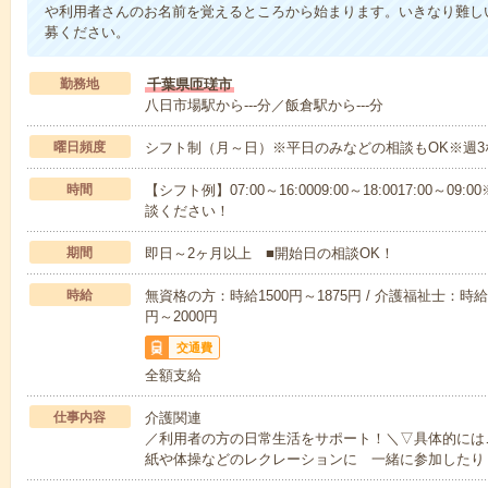
や利用者さんのお名前を覚えるところから始まります。いきなり難し
募ください。
勤務地
千葉県匝瑳市
八日市場駅から---分／飯倉駅から---分
曜日頻度
シフト制（月～日）※平日のみなどの相談もOK※週3
時間
【シフト例】07:00～16:0009:00～18:0017:00
談ください！
期間
即日～2ヶ月以上 ■開始日の相談OK！
時給
無資格の方：時給1500円～1875円 / 介護福祉士：時給1
円～2000円
交通費
全額支給
仕事内容
介護関連
／利用者の方の日常生活をサポート！＼▽具体的には
紙や体操などのレクレーションに 一緒に参加したり