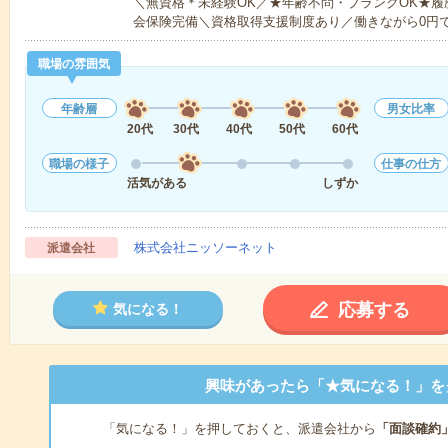
＼無資格＊未経験OK／★年齢不問・ブランクOK★履
会保険完備＼資格取得支援制度あり／働きながら0円
職場の雰囲気
年齢層
男女比率
20代
30代
40代
50代
60代
職場の様子
仕事の仕方
活気がある
しずか
株式会社ニッソーネット
派遣会社
応募する
気になる！
興味があったら「★気になる！」を
「気になる！」を押しておくと、派遣会社から
「面談確約