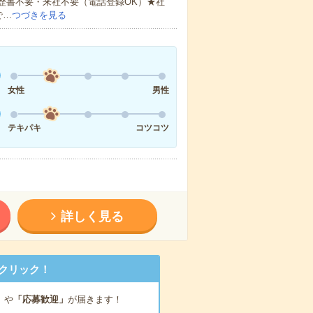
歴書不要・来社不要（電話登録OK）★社
で…
つづきを見る
女性
男性
テキパキ
コツコツ
詳しく見る
クリック！
」
や
「応募歓迎」
が届きます！