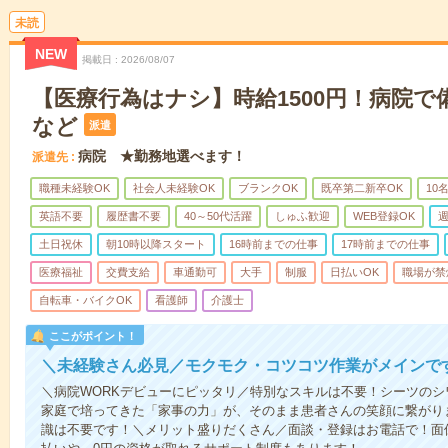
未読
NEW
掲載日
2026/08/07
【医療行為はナシ】時給1500円！病院
など
派遣
病院 ★勤務地選べます！
派遣先
職種未経験OK
社会人未経験OK
ブランクOK
既卒第二新卒OK
10
英語不要
履歴書不要
40～50代活躍
しゅふ歓迎
WEB登録OK
週
土日祝休
朝10時以降スタート
16時前までの仕事
17時前までの仕事
医療福祉
交費支給
車通勤可
大手
制服
日払いOK
職場が禁
自転車・バイクOK
看護師
介護士
ここがポイント！
＼未経験さん必見／モクモク・コツコツ作業がメインで
＼病院WORKデビューにピッタリ／特別なスキルは不要！シーツの
家庭で培ってきた「家事の力」が、そのまま患者さんの笑顔に繋がり
識は不要です！＼メリット盛りだくさん／面談・登録はお電話で！面