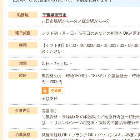
払いや、0円の資格が取れるサポート制度もあります！
勤務地
千葉県匝瑳市
八日市場駅から---分／飯倉駅から---分
曜日頻度
シフト制（月～日）※平日のみなどの相談もOK※週3
時間
【シフト例】07:00～16:0009:00～18:0017:00
談ください！
期間
即日～2ヶ月以上
時給
無資格の方：時給1500円～1875円 / 介護福祉士：時給1
円～2000円
交通費
全額支給
仕事内容
看護助手
＼無資格・未経験OKの看護助手／医療行為は一切行
は…・リネンやシーツの交換・病院内の備品管理やチ
応募資格
職種未経験OK / ブランクOK / パソコンスキル不要 /