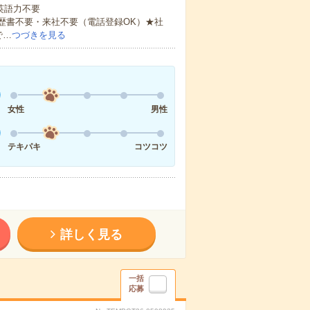
 英語力不要
歴書不要・来社不要（電話登録OK）★社
で…
つづきを見る
女性
男性
テキパキ
コツコツ
詳しく見る
一括
応募