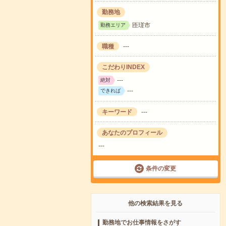
勤務地
匝瑳市
勤務エリア
職種
---
こだわりINDEX
---
絶対
---
できれば
キーワード
---
あなたのプロフィール
---
条件の変更
他の検索結果を見る
勤務地でお仕事情報をさがす