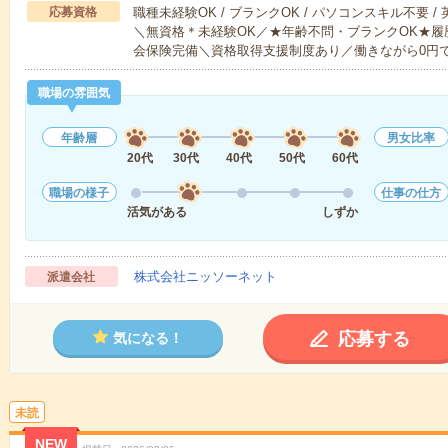
応募資格
職種未経験OK / ブランクOK / パソコンスキル不要 /
＼無資格＊未経験OK／★年齢不問・ブランクOK★履
会保険完備＼資格取得支援制度あり／働きながら0円
職場の雰囲気
年齢層
男女比率
20代
30代
40代
50代
60代
職場の様子
仕事の仕方
活気がある
しずか
株式会社ニッソーネット
派遣会社
応募する
気になる！
未読
NEW