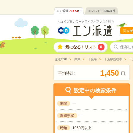
エン派遣
71573
件
エンバイト
82531
件
ちょうど良いワークライフバランスが叶う
関東版
気になる！リスト
0
保存し
派遣TOP
関東
千葉県
千葉県匝瑳市
千
,
1
4
5
0
平均時給:
円
設定中の検索条件
期間
---
派遣形式
---
時給
1050円以上