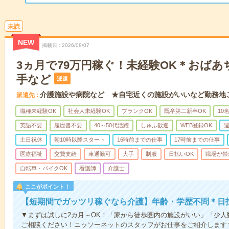
未読
NEW
掲載日
2026/08/07
3ヵ月で79万円稼ぐ！未経験OK＊おば
手など
派遣
介護施設や病院など ★自宅近くの施設がいいなど勤務地
派遣先
職種未経験OK
社会人未経験OK
ブランクOK
既卒第二新卒OK
10
英語不要
履歴書不要
40～50代活躍
しゅふ歓迎
WEB登録OK
週
土日祝休
朝10時以降スタート
16時前までの仕事
17時前までの仕事
医療福祉
交費支給
車通勤可
大手
制服
日払いOK
職場が禁
自転車・バイクOK
看護師
介護士
ここがポイント！
【短期間でガッツリ稼ぐなら介護】年齢・学歴不問＊日払
▼まずは試しに2カ月～OK！「家から徒歩圏内の施設がいい」「少
ご相談ください！ニッソーネットのスタッフがお仕事をご紹介します