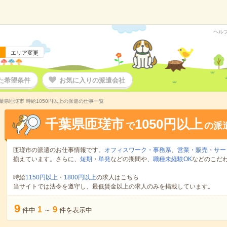
ヘル
エリア変更
た希望条件
お気に入りの派遣会社
葉県匝瑳市 時給1050円以上の派遣の仕事一覧
千葉県匝瑳市
1050円以上
で
の派
匝瑳市の派遣のお仕事情報です。
オフィスワーク・事務系
、
営業・販売・サー
揃えています。さらに、
短期
・
単発
などの期間や、
職種未経験OK
などのこだ
時給
1150円以上
・
1800円以上
の求人はこちら
当サイトでは法令を遵守し、最低賃金以上の求人のみを掲載しています。
9
1
9
件中
～
件を表示中