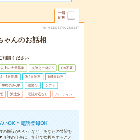
一括
応募
No.NISSOETRK-2SG287
あちゃんのお話相
ご相談ください
名以上の大量募集
友達と一緒OK
OA不要
2～3日勤務
週4日勤務
週5日勤務
午後のみOK
残業少
シフト
煙
派遣多
電話対応なし
ルーティン
いOK＊電話登録OK
人数の施設がいい」など、あなたの希望を
▼介護の仕事は、笑顔で挨拶をすること