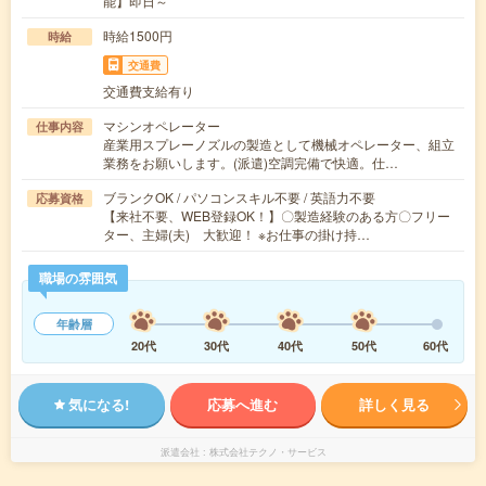
能】即日～
時給1500円
時給
交通費
交通費支給有り
マシンオペレーター
仕事内容
産業用スプレーノズルの製造として機械オペレーター、組立
業務をお願いします。(派遣)空調完備で快適。仕…
ブランクOK / パソコンスキル不要 / 英語力不要
応募資格
【来社不要、WEB登録OK！】〇製造経験のある方〇フリー
ター、主婦(夫) 大歓迎！ ※お仕事の掛け持…
職場の雰囲気
年齢層
20代
30代
40代
50代
60代
気になる!
応募へ進む
詳しく見る
派遣会社
株式会社テクノ・サービス