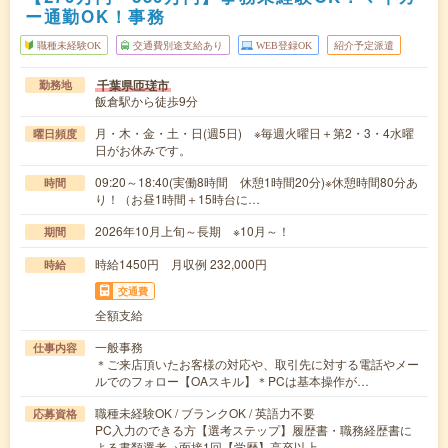
ー通勤OK！事務
職種未経験OK
交通費別途支給あり
WEB登録OK
紹介予定派遣
千葉県匝瑳市
勤務地
飯倉駅から徒歩9分
月・木・金・土・日(週5日) ※毎週火曜日＋第2・3・4水曜
曜日頻度
日がお休みです。
09:20～18:40(実働8時間 休憩1時間20分)※休憩時間80分あ
時間
り！（お昼1時間＋15時台に…
2026年10月上旬～長期 ※10月～！
期間
時給1450円 月収例 232,000円
時給
交通費
全額支給
一般事務
仕事内容
＊ご来店頂いたお客様の対応や、取引先に対する電話やメー
ルでのフォロー【OAスキル】＊PCは基本操作が…
職種未経験OK / ブランクOK / 英語力不要
応募資格
PC入力のできる方【選考ステップ】履歴書・職務経歴書に
よる書類選考→面接1回【学歴】高卒以上