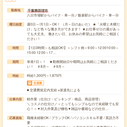
千葉県匝瑳市
勤務地
八日市場駅からバイク・車---分／飯倉駅からバイク・車---分
週0日～/月1日～OK！ （月～日のあいだ） ★「火曜と木曜だ
曜日頻度
け」など色々な働き方ができます！ ★お仕事ゼロの週があっ
ても大丈夫。 働きたい日、お休みの希望はお気軽にご相談く
ださい！
【1日3時間～も相談OK!】＜シフト例＞9:00～12:0010:00～
時間
15:00 12:00～17…
単発1日～！ ★勤務開始日や期間はお気軽にご相談くださ
期間
い！ ＃8月～ ＃9月～
時給1,300円～1,875円
時給
交通費
■ 交通費規定内支給 ※派遣先による
軽作業（仕分け・ピッキング・検品、商品管理）
仕事内容
＼コスメの仕分け／＜とってもシンプルなので未経験でも安
心！＞▼封入作業及び梱包▼雑誌や書籍などの仕分…
職種未経験OK / ブランクOK / パソコンスキル不要 / 英語力不
応募資格
要