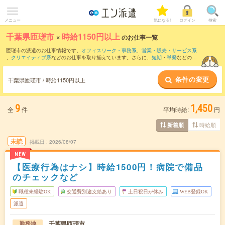
メニュー
気になる!
ログイン
検索
千葉県匝瑳市
×
時給1150円以上
のお仕事一覧
匝瑳市の派遣のお仕事情報です。
オフィスワーク・事務系
、
営業・販売・サービス系
、
クリエイティブ系
などのお仕事を取り揃えています。さらに、
短期
・
単発
などの期
間や、
職種未経験OK
などのこだわり条件で絞り込んでいただけます。
条件の変更
千葉県匝瑳市 / 時給1150円以上
9
1,450
全
件
平均時給:
円
時給順
新着順
未読
掲載日
2026/08/07
NEW
【医療行為はナシ】時給1500円！病院で備品
のチェックなど
職種未経験OK
交通費別途支給あり
土日祝日が休み
WEB登録OK
派遣
千葉県匝瑳市
勤務地