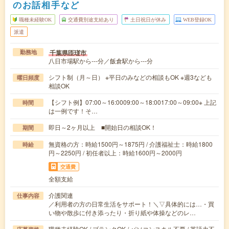
のお話相手など
職種未経験OK
交通費別途支給あり
土日祝日が休み
WEB登録OK
派遣
千葉県匝瑳市
勤務地
八日市場駅から---分／飯倉駅から---分
シフト制（月～日） ※平日のみなどの相談もOK ※週3なども
曜日頻度
相談OK
【シフト例】07:00～16:0009:00～18:0017:00～09:00※ 上記
時間
は一例です！そ…
即日～2ヶ月以上 ■開始日の相談OK！
期間
無資格の方：時給1500円～1875円 / 介護福祉士：時給1800
時給
円～2250円 / 初任者以上：時給1600円～2000円
交通費
全額支給
介護関連
仕事内容
／利用者の方の日常生活をサポート！＼▽具体的には…・買
い物や散歩に付き添ったり・折り紙や体操などのレ…
職種未経験OK / ブランクOK / パソコンスキル不要 / 英語力不