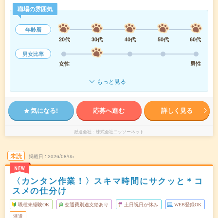
職場の雰囲気
年齢層
20代
30代
40代
50代
60代
男女比率
女性
男性
もっと見る
気になる!
応募へ進む
詳しく見る
派遣会社
株式会社ニッソーネット
未読
掲載日
2026/08/05
NEW
〈カンタン作業！〉スキマ時間にサクッと＊コ
スメの仕分け
職種未経験OK
交通費別途支給あり
土日祝日が休み
WEB登録OK
派遣