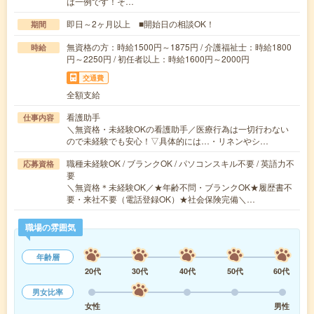
は一例です！そ…
即日～2ヶ月以上 ■開始日の相談OK！
期間
無資格の方：時給1500円～1875円 / 介護福祉士：時給1800
時給
円～2250円 / 初任者以上：時給1600円～2000円
交通費
全額支給
看護助手
仕事内容
＼無資格・未経験OKの看護助手／医療行為は一切行わない
ので未経験でも安心！▽具体的には…・リネンやシ…
職種未経験OK / ブランクOK / パソコンスキル不要 / 英語力不
応募資格
要
＼無資格＊未経験OK／★年齢不問・ブランクOK★履歴書不
要・来社不要（電話登録OK）★社会保険完備＼…
職場の雰囲気
年齢層
20代
30代
40代
50代
60代
男女比率
女性
男性