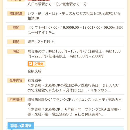
八日市場駅から---分／飯倉駅から---分
シフト制（月～日） ※平日のみなどの相談もOK ※週3なども
曜日頻度
相談OK
【シフト例】07:00～16:0009:00～18:0017:00～09:00※ 上記
時間
は一例です！そ…
即日～2ヶ月以上
期間
無資格の方：時給1500円～1875円 / 介護福祉士：時給1800
時給
円～2250円 / 初任者以上：時給1600円～2000円
交通費
全額支給
看護助手
仕事内容
＼無資格・未経験OKの看護助手／医療行為は一切行わない
ので未経験でも安心！▽具体的には…・リネンやシ…
職種未経験OK / ブランクOK / パソコンスキル不要 / 英語力不
応募資格
要
＼無資格＊未経験OK／★年齢不問・ブランクOK★履歴書不
要・来社不要（電話登録OK）★社会保険完備＼…
職場の雰囲気