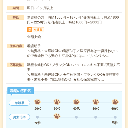
即日～2ヶ月以上
期間
無資格の方：時給1500円～1875円 / 介護福祉士：時給1800
時給
円～2250円 / 初任者以上：時給1600円～2000円
交通費
全額支給
看護助手
仕事内容
＼無資格・未経験OKの看護助手／医療行為は一切行わない
ので未経験でも安心！▽具体的には…・リネンやシ…
職種未経験OK / ブランクOK / パソコンスキル不要 / 英語力不
応募資格
要
＼無資格＊未経験OK／★年齢不問・ブランクOK★履歴書不
要・来社不要（電話登録OK）★社会保険完備＼…
職場の雰囲気
年齢層
20代
30代
40代
50代
60代
男女比率
女性
男性