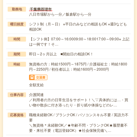
千葉県匝瑳市
勤務地
八日市場駅から---分／飯倉駅から---分
シフト制（月～日） ※平日のみなどの相談もOK ※週3なども
曜日頻度
相談OK
【シフト例】07:00～16:0009:00～18:0017:00～09:00※ 上記
時間
は一例です！そ…
即日～2ヶ月以上 ■開始日の相談OK！
期間
無資格の方：時給1500円～1875円 / 介護福祉士：時給1800
時給
円～2250円 / 初任者以上：時給1600円～2000円
交通費
全額支給
介護関連
仕事内容
／利用者の方の日常生活をサポート！＼▽具体的には…・買
い物や散歩に付き添ったり・折り紙や体操などのレ…
職種未経験OK / ブランクOK / パソコンスキル不要 / 英語力不
応募資格
要
＼無資格＊未経験OK／★年齢不問・ブランクOK★履歴書不
要・来社不要（電話登録OK）★社会保険完備＼…