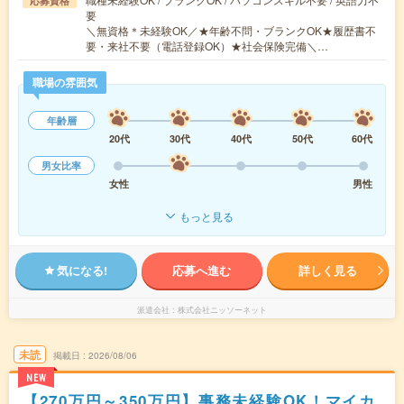
応募資格
要
＼無資格＊未経験OK／★年齢不問・ブランクOK★履歴書不
要・来社不要（電話登録OK）★社会保険完備＼…
職場の雰囲気
年齢層
20代
30代
40代
50代
60代
男女比率
女性
男性
もっと見る
気になる!
応募へ進む
詳しく見る
派遣会社
株式会社ニッソーネット
未読
掲載日
2026/08/06
NEW
【270万円～350万円】事務未経験OK！マイカ