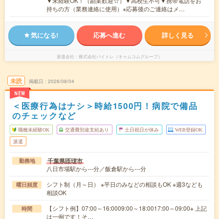
▼未経験OK！（副業歓迎☆）▼高校生不可▼携帯電話をお
持ちの方（業務連絡に使用）※応募後のご連絡はメ…
気になる!
応募へ進む
詳しく見る
派遣会社
株式会社バイトレ（キャムコムグループ）
未読
掲載日
2026/08/04
NEW
＜医療行為はナシ＞時給1500円！病院で備品
のチェックなど
職種未経験OK
交通費別途支給あり
土日祝日が休み
WEB登録OK
派遣
千葉県匝瑳市
勤務地
八日市場駅から---分／飯倉駅から---分
シフト制（月～日） ※平日のみなどの相談もOK ※週3なども
曜日頻度
相談OK
【シフト例】07:00～16:0009:00～18:0017:00～09:00※ 上記
時間
は一例です！そ…