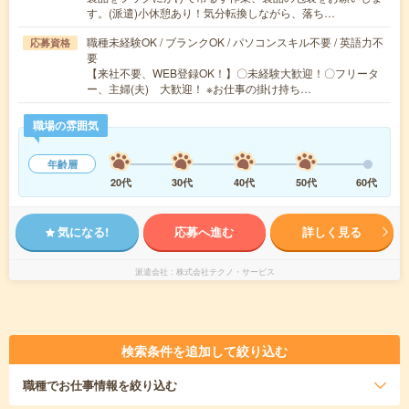
す。(派遣)小休憩あり！気分転換しながら、落ち…
職種未経験OK / ブランクOK / パソコンスキル不要 / 英語力不
応募資格
要
【来社不要、WEB登録OK！】〇未経験大歓迎！〇フリータ
ー、主婦(夫) 大歓迎！ ※お仕事の掛け持ち…
職場の雰囲気
年齢層
20代
30代
40代
50代
60代
気になる!
応募へ進む
詳しく見る
派遣会社
株式会社テクノ・サービス
検索条件を追加して絞り込む
職種
でお仕事情報を絞り込む