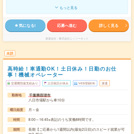
もっと見る
気になる!
応募へ進む
詳しく見る
派遣会社
株式会社ニッソーネット
未読
高時給！車通勤OK！土日休み！日勤のお仕
事！機械オペレーター
交通費別途支給あり
土日祝日が休み
WEB登録OK
派遣
千葉県匝瑳市
勤務地
八日市場駅から車10分
月～金
曜日頻度
8:00～16:45※表記のうち実働8時間です。
時間
長期【ご応募から1週間以内(最短2日目)のスピード就業が可
期間