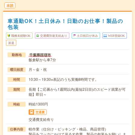
未読
車通勤OK！土日休み！日勤のお仕事！製品の
包装
職種未経験OK
交通費別途支給あり
土日祝日が休み
WEB登録OK
派遣
千葉県匝瑳市
勤務地
飯倉駅から車7分
月～金・祝
曜日頻度
10:30～19:30※表記のうち実働8時間です。
時間
長期【ご応募から1週間以内(最短2日目)のスピード就業が可
期間
能】即日～
時給1300円
時給
交通費
交通費支給有り
軽作業（仕分け・ピッキング・検品、商品管理）
仕事内容
製品をフックにかけて吊るす作業、製品の包装をお願いしま