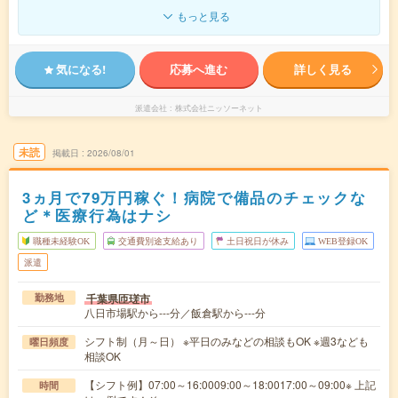
もっと見る
気になる!
応募へ進む
詳しく見る
派遣会社
株式会社ニッソーネット
未読
掲載日
2026/08/01
3ヵ月で79万円稼ぐ！病院で備品のチェックな
ど＊医療行為はナシ
職種未経験OK
交通費別途支給あり
土日祝日が休み
WEB登録OK
派遣
千葉県匝瑳市
勤務地
八日市場駅から---分／飯倉駅から---分
シフト制（月～日） ※平日のみなどの相談もOK ※週3なども
曜日頻度
相談OK
【シフト例】07:00～16:0009:00～18:0017:00～09:00※ 上記
時間