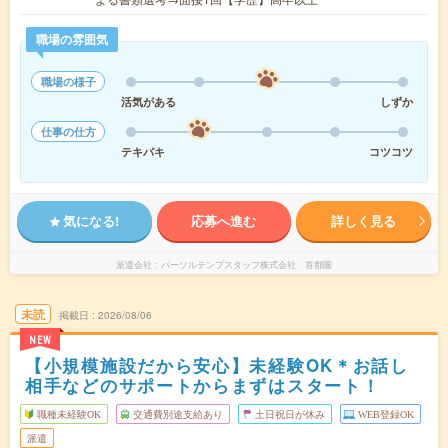
職場の雰囲気
職場の様子
活気がある
しずか
仕事の仕方
テキパキ
コツコツ
気になる!
応募へ進む
詳しく見る
派遣会社
パーソルテンプスタッフ株式会社 首都圏
未読
掲載日
2026/08/06
NEW
【小規模施設だから安心】未経験OK＊お話し
相手などのサポートからまずはスタート！
職種未経験OK
交通費別途支給あり
土日祝日が休み
WEB登録OK
派遣