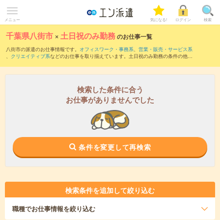
メニュー
気になる!
ログイン
検索
千葉県八街市
×
土日祝のみ勤務
のお仕事一覧
八街市の派遣のお仕事情報です。
オフィスワーク・事務系
、
営業・販売・サービス系
、
クリエイティブ系
などのお仕事を取り揃えています。土日祝のみ勤務の条件の他
に、
交通費別途支給あり
、
職種未経験OK
、
友だちと一緒の応募OK
などのこだわり条
件も取り揃えています。
検索した条件に合う
お仕事がありませんでした
条件を変更して再検索
検索条件を追加して絞り込む
職種
でお仕事情報を絞り込む