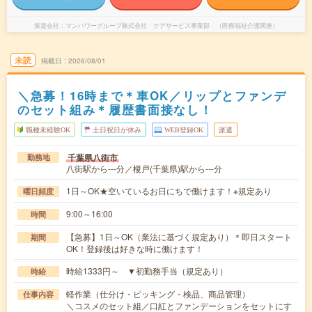
派遣会社
マンパワーグループ株式会社 ケアサービス事業部 （医療福祉介護関連）
未読
掲載日
2026/08/01
＼急募！16時まで＊車OK／リップとファンデ
のセット組み＊履歴書面接なし！
職種未経験OK
土日祝日が休み
WEB登録OK
派遣
千葉県八街市
勤務地
八街駅から---分／榎戸(千葉県)駅から---分
1日～OK★空いているお日にちで働けます！※規定あり
曜日頻度
9:00～16:00
時間
【急募】1日～OK（業法に基づく規定あり）＊即日スタート
期間
OK！登録後は好きな時に働けます！
時給1333円～ ▼初勤務手当（規定あり）
時給
軽作業（仕分け・ピッキング・検品、商品管理）
仕事内容
＼コスメのセット組／口紅とファンデーションをセットにす