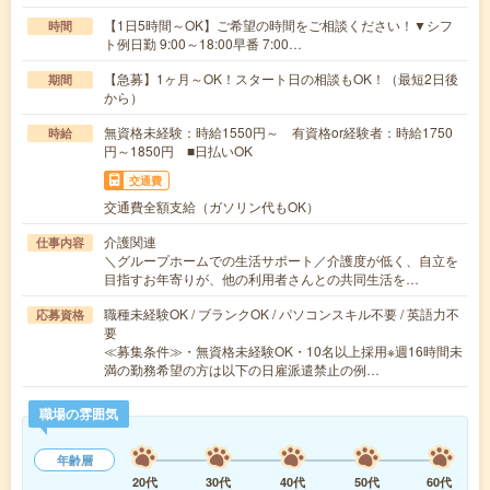
【1日5時間～OK】ご希望の時間をご相談ください！▼シフ
時間
ト例日勤 9:00～18:00早番 7:00…
【急募】1ヶ月～OK！スタート日の相談もOK！（最短2日後
期間
から）
無資格未経験：時給1550円～ 有資格or経験者：時給1750
時給
円～1850円 ■日払いOK
交通費
交通費全額支給（ガソリン代もOK）
介護関連
仕事内容
＼グループホームでの生活サポート／介護度が低く、自立を
目指すお年寄りが、他の利用者さんとの共同生活を…
職種未経験OK / ブランクOK / パソコンスキル不要 / 英語力不
応募資格
要
≪募集条件≫・無資格未経験OK・10名以上採用※週16時間未
満の勤務希望の方は以下の日雇派遣禁止の例…
職場の雰囲気
年齢層
20代
30代
40代
50代
60代