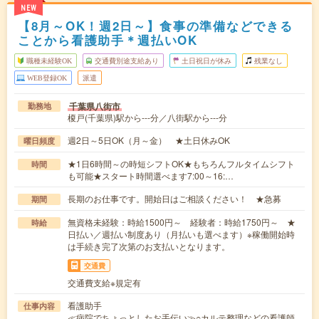
NEW
【8月～OK！週2日～】食事の準備などできる
ことから看護助手＊週払いOK
職種未経験OK
交通費別途支給あり
土日祝日が休み
残業なし
WEB登録OK
派遣
千葉県八街市
勤務地
榎戸(千葉県)駅から---分／八街駅から---分
週2日～5日OK（月～金） ★土日休みOK
曜日頻度
★1日6時間～の時短シフトOK★もちろんフルタイムシフト
時間
も可能★スタート時間選べます7:00～16:…
長期のお仕事です。開始日はご相談ください！ ★急募
期間
無資格未経験：時給1500円～ 経験者：時給1750円～ ★
時給
日払い／週払い制度あり（月払いも選べます）※稼働開始時
は手続き完了次第のお支払いとなります。
交通費
交通費支給※規定有
看護助手
仕事内容
≪病院でちょっとしたお手伝い≫○カルテ整理などの看護師