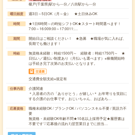
榎戸(千葉県)駅から---分／八街駅から---分
週3日～5日OK（月～金） ★土日休みOK
曜日頻度
★1日6時間～の時短シフトOK★スタート時間選べます！
時間
7:00～16:009:00～17:0011:…
開始日はご相談ください！ ★急募 ★職場が気に入れば、
期間
長期でも働けます！
無資格未経験：時給1500円～ 経験者：時給1750円～ ★
時給
日払い／週払い制度あり（月払いも選べます）※稼働開始時
は手続き完了次第のお支払いとなります。
交通費
交通費全額支給※規定有
介護関連
仕事内容
＊入居者の方の「ありがとう」が嬉しい＊ お年寄りを笑顔に
する介護のお仕事です。おじいちゃん、おばあち…
職種未経験OK / ブランクOK / パソコンスキル不要 / 英語力不
応募資格
要
無資格・未経験OK年齢不問★10名以上採用予定★履歴書は
不要です▽応募後の流れ1)翌営業日までに担当…