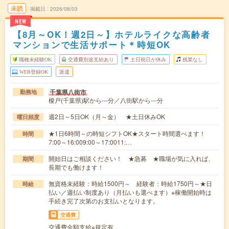
未読
掲載日
2026/08/03
NEW
【8月～OK！週2日～】ホテルライクな高齢者
マンションで生活サポート＊時短OK
職種未経験OK
交通費別途支給あり
土日祝日が休み
残業なし
WEB登録OK
派遣
千葉県八街市
勤務地
榎戸(千葉県)駅から---分／八街駅から---分
週2日～5日OK（月～金） ★土日休みOK
曜日頻度
★1日6時間～の時短シフトOK★スタート時間選べます！
時間
7:00～16:009:00～17:0011:…
開始日はご相談ください！ ★急募 ★職場が気に入れば、
期間
長期でも働けます！
無資格未経験：時給1500円～ 経験者：時給1750円～★日
時給
払い／週払い制度あり（月払いも選べます）※稼働開始時は
手続き完了次第のお支払いとなります。
交通費
交通費全額支給※規定有