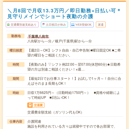
＼月8回で月収13.3万円／即日勤務×日払い可＊
見守りメインでショート夜勤の介護
交通費別途支給あり
土日祝日が休み
WEB登録OK
派遣
千葉県八街市
勤務地
八街駅から---分／榎戸(千葉県)駅から---分
【週2日～OK】シフト自由・自己申告制 ■曜日固定OK ■ご希
曜日頻度
望の曜日をご相談ください。
【夜勤のみ】▽シフト例22:00～翌07:00(休憩60分)★日勤希
時間
望の方は別途ご相談ください！※週…
【最短2日でお仕事スタート！】お試しで1ヶ月～！自分に合
期間
えばそのまま長期もOK！
日収1万6625円～（日勤時給1750円～） ■資格や経験によ
時給
って時給UP ■日払いOK！
交通費
交通費全額支給（ガソリン代もOK）
介護関連
仕事内容
施設を利用されている方々は就寝中ですので各お部屋で、