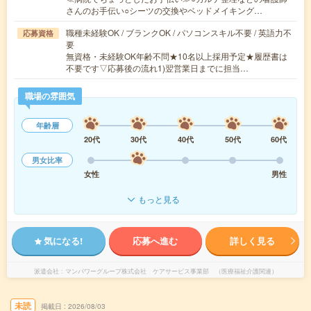
さんのお手伝い○シーツの交換やベッドメイキング…
職種未経験OK / ブランクOK / パソコンスキル不要 / 英語力不
応募資格
要
無資格・未経験OK年齢不問★10名以上採用予定★履歴書は
不要です▽応募後の流れ1)翌営業日までに担当…
職場の雰囲気
年齢層
20代
30代
40代
50代
60代
男女比率
女性
男性
もっと見る
気になる!
応募へ進む
詳しく見る
派遣会社
マンパワーグループ株式会社 ケアサービス事業部 （医療福祉介護関連）
未読
掲載日
2026/08/03