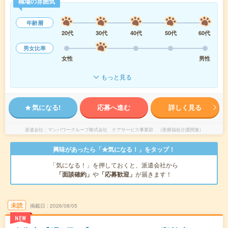
職場の雰囲気
年齢層
20代
30代
40代
50代
60代
男女比率
女性
男性
もっと見る
気になる!
応募へ進む
詳しく見る
派遣会社
マンパワーグループ株式会社 ケアサービス事業部 （医療福祉介護関連）
興味があったら「★気になる！」をタップ！
「気になる！」を押しておくと、派遣会社から
「面談確約」
や
「応募歓迎」
が届きます！
未読
掲載日
2026/08/05
NEW