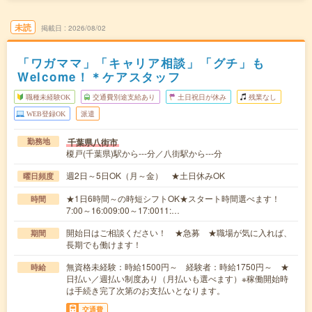
未読
掲載日
2026/08/02
「ワガママ」「キャリア相談」「グチ」も
Welcome！＊ケアスタッフ
職種未経験OK
交通費別途支給あり
土日祝日が休み
残業なし
WEB登録OK
派遣
千葉県八街市
勤務地
榎戸(千葉県)駅から---分／八街駅から---分
週2日～5日OK（月～金） ★土日休みOK
曜日頻度
★1日6時間～の時短シフトOK★スタート時間選べます！
時間
7:00～16:009:00～17:0011:…
開始日はご相談ください！ ★急募 ★職場が気に入れば、
期間
長期でも働けます！
無資格未経験：時給1500円～ 経験者：時給1750円～ ★
時給
日払い／週払い制度あり（月払いも選べます）※稼働開始時
は手続き完了次第のお支払いとなります。
交通費