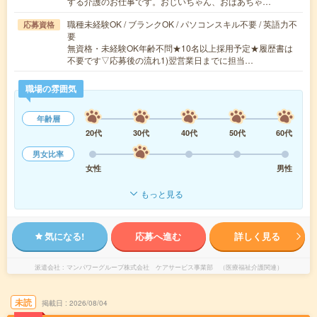
する介護のお仕事です。おじいちゃん、おばあちゃ…
職種未経験OK / ブランクOK / パソコンスキル不要 / 英語力不
応募資格
要
無資格・未経験OK年齢不問★10名以上採用予定★履歴書は
不要です▽応募後の流れ1)翌営業日までに担当…
職場の雰囲気
年齢層
20代
30代
40代
50代
60代
男女比率
女性
男性
もっと見る
気になる!
応募へ進む
詳しく見る
派遣会社
マンパワーグループ株式会社 ケアサービス事業部 （医療福祉介護関連）
未読
掲載日
2026/08/04