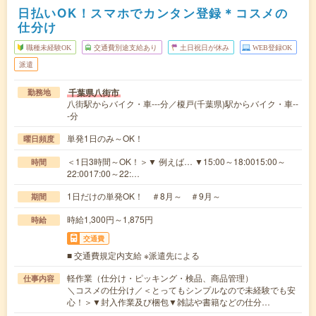
日払いOK！スマホでカンタン登録＊コスメの
仕分け
職種未経験OK
交通費別途支給あり
土日祝日が休み
WEB登録OK
派遣
千葉県八街市
勤務地
八街駅からバイク・車---分／榎戸(千葉県)駅からバイク・車--
-分
単発1日のみ～OK！
曜日頻度
＜1日3時間～OK！＞▼ 例えば… ▼15:00～18:0015:00～
時間
22:0017:00～22:…
1日だけの単発OK！ ＃8月～ ＃9月～
期間
時給1,300円～1,875円
時給
交通費
■ 交通費規定内支給 ※派遣先による
軽作業（仕分け・ピッキング・検品、商品管理）
仕事内容
＼コスメの仕分け／＜とってもシンプルなので未経験でも安
心！＞▼封入作業及び梱包▼雑誌や書籍などの仕分…