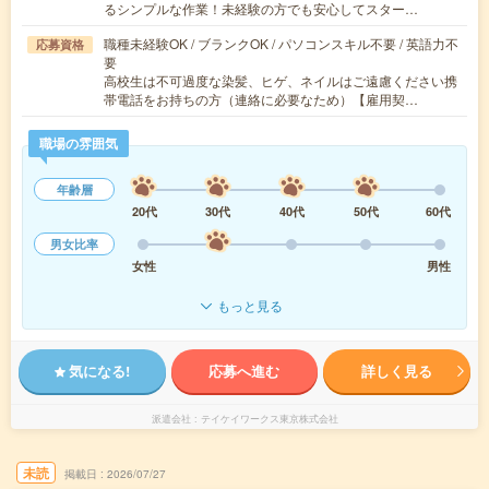
るシンプルな作業！未経験の方でも安心してスター…
職種未経験OK / ブランクOK / パソコンスキル不要 / 英語力不
応募資格
要
高校生は不可過度な染髪、ヒゲ、ネイルはご遠慮ください携
帯電話をお持ちの方（連絡に必要なため）【雇用契…
職場の雰囲気
年齢層
20代
30代
40代
50代
60代
男女比率
女性
男性
もっと見る
気になる!
応募へ進む
詳しく見る
派遣会社
テイケイワークス東京株式会社
未読
掲載日
2026/07/27