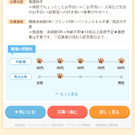
看護助手
仕事内容
≪病院でちょっとしたお手伝い≫〇お手洗い・入浴など生活
のお手伝い○診察室への付き添い○食事のサポート…
職種未経験OK / ブランクOK / パソコンスキル不要 / 英語力不
応募資格
要
≪無資格・未経験OK≫年齢不問★10名以上採用予定★履歴
書は不要です。▽応募後の流れ1)翌営業日まで…
職場の雰囲気
年齢層
20代
30代
40代
50代
60代
男女比率
女性
男性
もっと見る
気になる!
応募へ進む
詳しく見る
派遣会社
マンパワーグループ株式会社 ケアサービス事業部 （医療福祉介護関連）