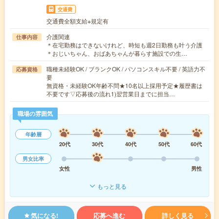
交通費
交通費全額支給※規定有
介護関連
仕事内容
＊在宅勤務はできないけれど、時短も週2日勤務も叶う介護
＊おじいちゃん、おばあちゃんが暮らす施設での生…
職種未経験OK / ブランクOK / パソコンスキル不要 / 英語力不
応募資格
要
無資格・未経験OK年齢不問★10名以上採用予定★履歴書は
不要です▽応募後の流れ1)翌営業日までに担当…
職場の雰囲気
年齢層
20代
30代
40代
50代
60代
男女比率
女性
男性
もっと見る
気になる!
応募へ進む
詳しく見る