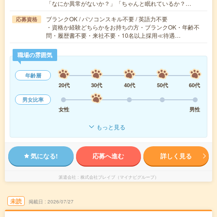
「なにか異常がないか？」「ちゃんと眠れているか？…
ブランクOK / パソコンスキル不要 / 英語力不要
応募資格
・資格か経験どちらかをお持ちの方・ブランクOK・年齢不
問・履歴書不要・来社不要・10名以上採用≪待遇…
職場の雰囲気
年齢層
20代
30代
40代
50代
60代
男女比率
女性
男性
もっと見る
気になる!
応募へ進む
詳しく見る
派遣会社
株式会社ブレイブ（マイナビグループ）
未読
掲載日
2026/07/27