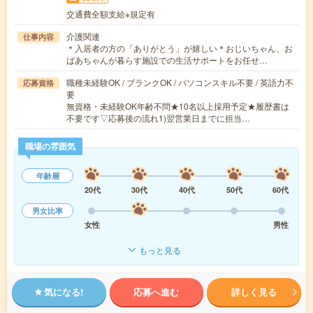
交通費全額支給※規定有
介護関連
仕事内容
＊入居者の方の「ありがとう」が嬉しい＊おじいちゃん、お
ばあちゃんが暮らす施設での生活サポートをお任せ…
職種未経験OK / ブランクOK / パソコンスキル不要 / 英語力不
応募資格
要
無資格・未経験OK年齢不問★10名以上採用予定★履歴書は
不要です▽応募後の流れ1)翌営業日までに担当…
職場の雰囲気
年齢層
20代
30代
40代
50代
60代
男女比率
女性
男性
もっと見る
気になる!
応募へ進む
詳しく見る