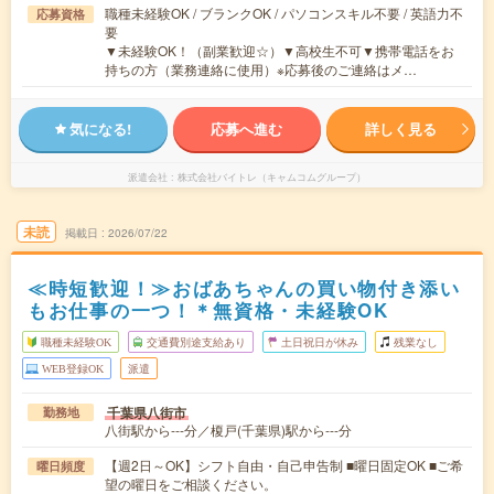
職種未経験OK / ブランクOK / パソコンスキル不要 / 英語力不
応募資格
要
▼未経験OK！（副業歓迎☆）▼高校生不可▼携帯電話をお
持ちの方（業務連絡に使用）※応募後のご連絡はメ…
気になる!
応募へ進む
詳しく見る
派遣会社
株式会社バイトレ（キャムコムグループ）
未読
掲載日
2026/07/22
≪時短歓迎！≫おばあちゃんの買い物付き添い
もお仕事の一つ！＊無資格・未経験OK
職種未経験OK
交通費別途支給あり
土日祝日が休み
残業なし
WEB登録OK
派遣
千葉県八街市
勤務地
八街駅から---分／榎戸(千葉県)駅から---分
【週2日～OK】シフト自由・自己申告制 ■曜日固定OK ■ご希
曜日頻度
望の曜日をご相談ください。