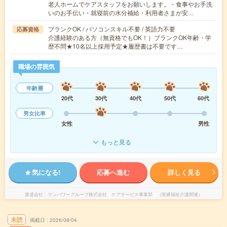
老人ホームでケアスタッフをお願いします。・食事やお手洗
いのお手伝い・就寝前の水分補給・利用者さまが安…
ブランクOK / パソコンスキル不要 / 英語力不要
応募資格
介護経験のある方（無資格でもOK！）ブランクOK年齢・学
歴不問★10名以上採用予定★履歴書は不要です…
職場の雰囲気
年齢層
20代
30代
40代
50代
60代
男女比率
女性
男性
もっと見る
気になる!
応募へ進む
詳しく見る
派遣会社
マンパワーグループ株式会社 ケアサービス事業部 （医療福祉介護関連）
未読
掲載日
2026/08/04