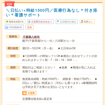
NEW
＼日払い×時給1500円／医療行為なし＊付き添
い＊看護サポート
職種未経験OK
交通費別途支給あり
土日祝日が休み
残業なし
WEB登録OK
派遣
千葉県八街市
勤務地
榎戸(千葉県)駅から---分／八街駅から---分
週2日～5日OK（月～金） ★土日休みOK
曜日頻度
★1日6時間～の時短シフトOK★都合に合わせてシフトが決
時間
められますシフト例：7：00～16：009：…
開始日はご相談ください！ ★急募 ★職場が気に入れば、
期間
長期でも働けます！
無資格未経験：時給1500円～ 経験者：時給1750円～ ★
時給
日払い／週払い制度あり（月払いも選べます）※稼働開始時
は手続き完了次第のお支払いとなります。
交通費
交通費全額支給※規定有