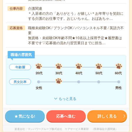
介護関連
仕事内容
＊入居者の方の「ありがとう」が嬉しい＊お年寄りを笑顔に
する介護のお仕事です。おじいちゃん、おばあちゃ…
職種未経験OK / ブランクOK / パソコンスキル不要 / 英語力不
応募資格
要
無資格・未経験OK年齢不問★10名以上採用予定★履歴書は
不要です▽応募後の流れ1)翌営業日までに担当…
職場の雰囲気
年齢層
20代
30代
40代
50代
60代
男女比率
女性
男性
もっと見る
気になる!
応募へ進む
詳しく見る
派遣会社
マンパワーグループ株式会社 ケアサービス事業部 （医療福祉介護関連）