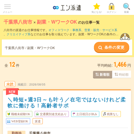
メニュー
気になる!
ログイン
検索
千葉県八街市
×
副業・WワークOK
のお仕事一覧
八街市の派遣のお仕事情報です。
オフィスワーク・事務系
、
営業・販売・サービス系
、
クリエイティブ系
などのお仕事を取り揃えています。副業・WワークOKの条件の他
に、
交通費別途支給あり
、
職種未経験OK
、
友だちと一緒の応募OK
などのこだわり条
件も取り揃えています。
条件の変更
千葉県八街市 / 副業・WワークOK
12
1,466
全
件
平均時給:
円
時給順
新着順
未読
掲載日
2026/08/05
NEW
＼時短×週3日～も叶う／在宅ではないけれど柔
軟に働ける！高齢者サポ
職種未経験OK
交通費別途支給あり
土日祝日が休み
残業なし
WEB登録OK
派遣
千葉県八街市
勤務地