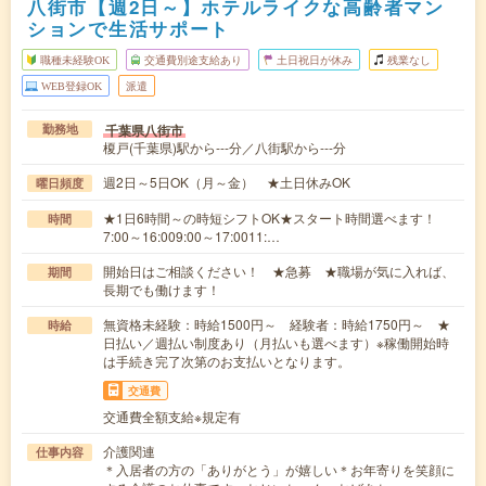
八街市【週2日～】ホテルライクな高齢者マン
ションで生活サポート
職種未経験OK
交通費別途支給あり
土日祝日が休み
残業なし
WEB登録OK
派遣
千葉県八街市
勤務地
榎戸(千葉県)駅から---分／八街駅から---分
週2日～5日OK（月～金） ★土日休みOK
曜日頻度
★1日6時間～の時短シフトOK★スタート時間選べます！
時間
7:00～16:009:00～17:0011:…
開始日はご相談ください！ ★急募 ★職場が気に入れば、
期間
長期でも働けます！
無資格未経験：時給1500円～ 経験者：時給1750円～ ★
時給
日払い／週払い制度あり（月払いも選べます）※稼働開始時
は手続き完了次第のお支払いとなります。
交通費
交通費全額支給※規定有
介護関連
仕事内容
＊入居者の方の「ありがとう」が嬉しい＊お年寄りを笑顔に