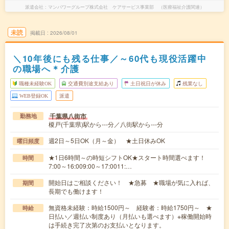
派遣会社
マンパワーグループ株式会社 ケアサービス事業部 （医療福祉介護関連）
未読
掲載日
2026/08/01
＼10年後にも残る仕事／～60代も現役活躍中
の職場へ＊介護
職種未経験OK
交通費別途支給あり
土日祝日が休み
残業なし
WEB登録OK
派遣
千葉県八街市
勤務地
榎戸(千葉県)駅から---分／八街駅から---分
週2日～5日OK（月～金） ★土日休みOK
曜日頻度
★1日6時間～の時短シフトOK★スタート時間選べます！
時間
7:00～16:009:00～17:0011:…
開始日はご相談ください！ ★急募 ★職場が気に入れば、
期間
長期でも働けます！
無資格未経験：時給1500円～ 経験者：時給1750円～ ★
時給
日払い／週払い制度あり（月払いも選べます）※稼働開始時
は手続き完了次第のお支払いとなります。