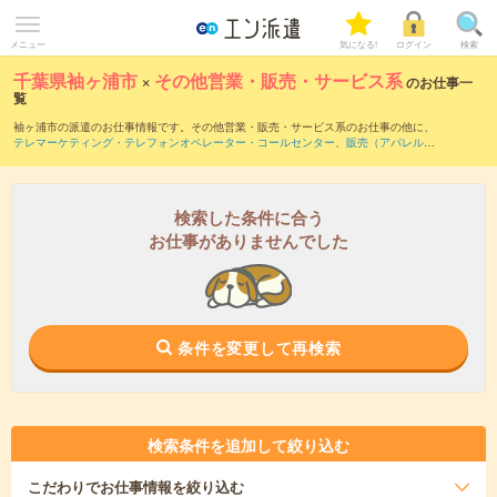
メニュー
気になる!
ログイン
検索
千葉県袖ヶ浦市
×
その他営業・販売・サービス系
のお仕事一
覧
袖ヶ浦市の派遣のお仕事情報です。その他営業・販売・サービス系のお仕事の他に、
テレマーケティング・テレフォンオペレーター・コールセンター
、
販売（アパレル・
ファッション・コスメ）
、
窓口・ショールーム・カウンター受付
などを取り揃えてい
ます。さらに、
短期
・
単発
などの期間や、
職種未経験OK
などのこだわり条件で絞り込
んでいただけます。
検索した条件に合う
お仕事がありませんでした
条件を変更して再検索
検索条件を追加して絞り込む
こだわり
でお仕事情報を絞り込む