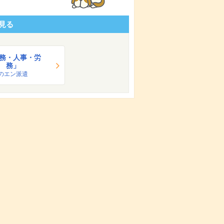
見る
務・人事・労
務」
のエン派遣