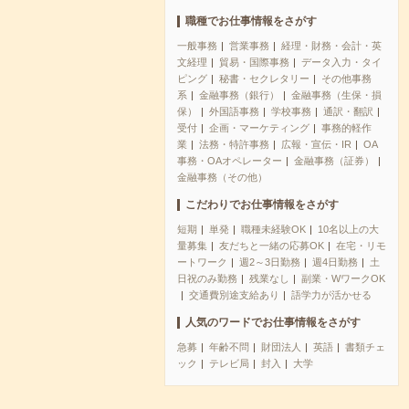
職種でお仕事情報をさがす
一般事務
営業事務
経理・財務・会計・英
文経理
貿易・国際事務
データ入力・タイ
ピング
秘書・セクレタリー
その他事務
系
金融事務（銀行）
金融事務（生保・損
保）
外国語事務
学校事務
通訳・翻訳
受付
企画・マーケティング
事務的軽作
業
法務・特許事務
広報・宣伝・IR
OA
事務・OAオペレーター
金融事務（証券）
金融事務（その他）
こだわりでお仕事情報をさがす
短期
単発
職種未経験OK
10名以上の大
量募集
友だちと一緒の応募OK
在宅・リモ
ートワーク
週2～3日勤務
週4日勤務
土
日祝のみ勤務
残業なし
副業・WワークOK
交通費別途支給あり
語学力が活かせる
人気のワードでお仕事情報をさがす
急募
年齢不問
財団法人
英語
書類チェ
ック
テレビ局
封入
大学