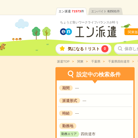
エン派遣
71573
件
エンバイト
82531
件
ちょうど良いワークライフバランスが叶う
関東版
気になる！リスト
0
保存し
派遣TOP
関東
千葉県
千葉県四街道市
設定中の検索条件
期間
---
派遣形式
---
時給
---
勤務地
四街道市
勤務エリア