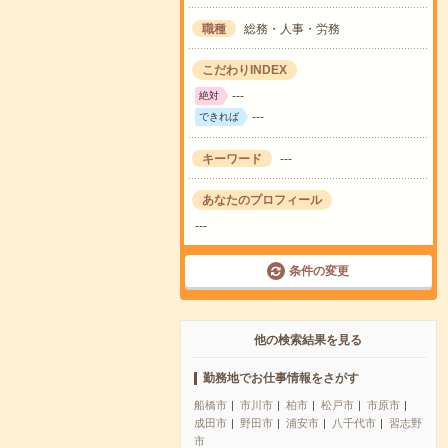
職種
総務・人事・労務
こだわりINDEX
---
絶対
---
できれば
キーワード
---
あなたのプロフィール
---
条件の変更
他の検索結果を見る
勤務地でお仕事情報をさがす
船橋市
市川市
柏市
松戸市
市原市
成田市
野田市
浦安市
八千代市
習志野
市