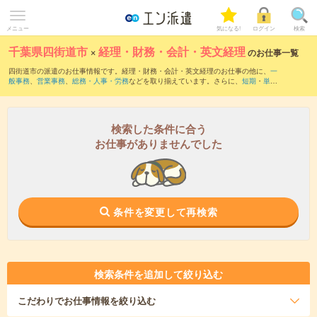
メニュー
気になる!
ログイン
検索
千葉県四街道市
×
経理・財務・会計・英文経理
のお仕事一覧
四街道市の派遣のお仕事情報です。経理・財務・会計・英文経理のお仕事の他に、
一
般事務
、
営業事務
、
総務・人事・労務
などを取り揃えています。さらに、
短期
・
単発
などの期間や、
職種未経験OK
などのこだわり条件で絞り込んでいただけます。職種辞
典：
経理・財務・会計・英文経理のお仕事とは？とは？
検索した条件に合う
お仕事がありませんでした
条件を変更して再検索
検索条件を追加して絞り込む
こだわり
でお仕事情報を絞り込む