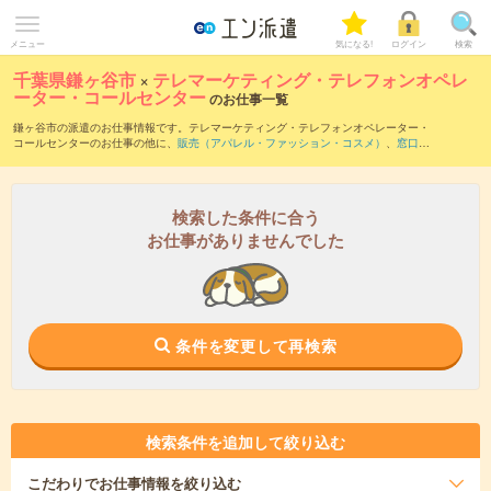
メニュー
気になる!
ログイン
検索
千葉県鎌ヶ谷市
×
テレマーケティング・テレフォンオペレ
ーター・コールセンター
のお仕事一覧
鎌ヶ谷市の派遣のお仕事情報です。テレマーケティング・テレフォンオペレーター・
コールセンターのお仕事の他に、
販売（アパレル・ファッション・コスメ）
、
窓口・
ショールーム・カウンター受付
、
営業・企画営業・ラウンダー
などを取り揃えていま
す。さらに、
短期
・
単発
などの期間や、
職種未経験OK
などのこだわり条件で絞り込ん
でいただけます。職種辞典：
テレマーケティング・テレフォンオペレーター・コール
センターのお仕事とは？とは？
検索した条件に合う
お仕事がありませんでした
条件を変更して再検索
検索条件を追加して絞り込む
こだわり
でお仕事情報を絞り込む