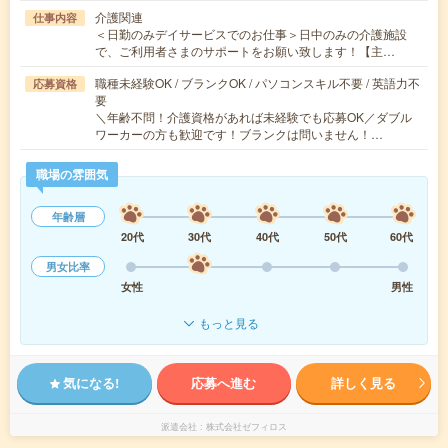
介護関連
仕事内容
＜日勤のみデイサービスでのお仕事＞日中のみの介護施設
で、ご利用者さまのサポートをお願い致します！【主…
職種未経験OK / ブランクOK / パソコンスキル不要 / 英語力不
応募資格
要
＼年齢不問！介護資格があれば未経験でも応募OK／ダブル
ワーカーの方も歓迎です！ブランクは問いません！…
職場の雰囲気
年齢層
20代
30代
40代
50代
60代
男女比率
女性
男性
もっと見る
気になる!
応募へ進む
詳しく見る
派遣会社
株式会社ゼフィロス