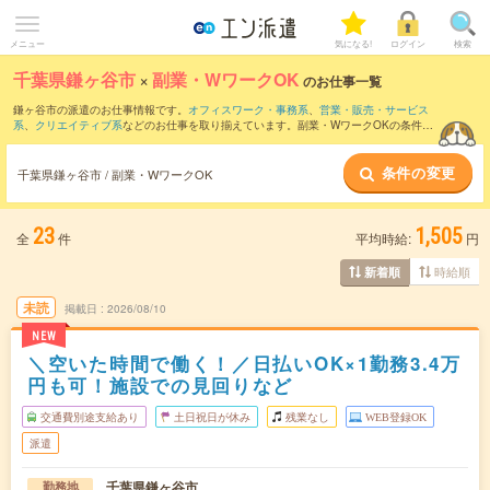
メニュー
気になる!
ログイン
検索
千葉県鎌ヶ谷市
×
副業・WワークOK
のお仕事一覧
鎌ヶ谷市の派遣のお仕事情報です。
オフィスワーク・事務系
、
営業・販売・サービス
系
、
クリエイティブ系
などのお仕事を取り揃えています。副業・WワークOKの条件の
他に、
交通費別途支給あり
、
職種未経験OK
、
友だちと一緒の応募OK
などのこだわり
条件も取り揃えています。
条件の変更
千葉県鎌ヶ谷市 / 副業・WワークOK
23
1,505
全
件
平均時給:
円
時給順
新着順
未読
掲載日
2026/08/10
NEW
＼空いた時間で働く！／日払いOK×1勤務3.4万
円も可！施設での見回りなど
交通費別途支給あり
土日祝日が休み
残業なし
WEB登録OK
派遣
千葉県鎌ヶ谷市
勤務地