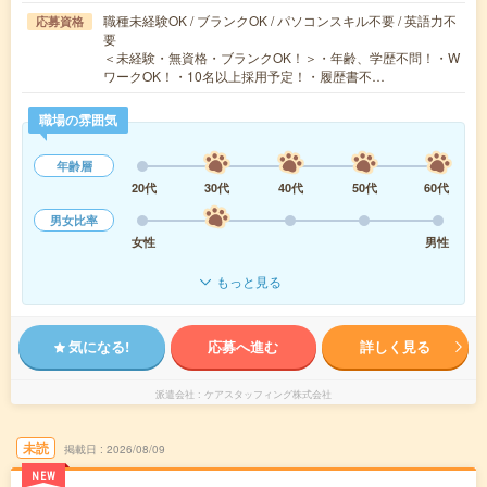
職種未経験OK / ブランクOK / パソコンスキル不要 / 英語力不
応募資格
要
＜未経験・無資格・ブランクOK！＞・年齢、学歴不問！・W
ワークOK！・10名以上採用予定！・履歴書不…
職場の雰囲気
年齢層
20代
30代
40代
50代
60代
男女比率
女性
男性
もっと見る
気になる!
応募へ進む
詳しく見る
派遣会社
ケアスタッフィング株式会社
未読
掲載日
2026/08/09
NEW