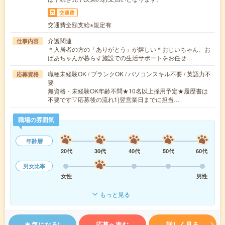
交通費
交通費全額支給※規定有
介護関連
仕事内容
＊入居者の方の「ありがとう」が嬉しい＊おじいちゃん、お
ばあちゃんが暮らす施設での生活サポートをお任せ…
職種未経験OK / ブランクOK / パソコンスキル不要 / 英語力不
応募資格
要
無資格・未経験OK年齢不問★10名以上採用予定★履歴書は
不要です▽応募後の流れ1)翌営業日までに担当…
職場の雰囲気
年齢層
20代
30代
40代
50代
60代
男女比率
女性
男性
もっと見る
気になる!
応募へ進む
詳しく見る