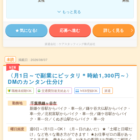
女性
男性
もっと見る
気になる!
応募へ進む
詳しく見る
派遣会社
ケアスタッフィング株式会社
未読
掲載日
2026/08/07
NEW
〈月1日～で副業にピッタリ＊時給1,300円～〉
DMのカンタン仕分け
職種未経験OK
交通費別途支給あり
WEB登録OK
派遣
千葉県鎌ヶ谷市
勤務地
新鎌ケ谷駅からバイク・車---分／鎌ケ谷大仏駅からバイク・
車---分／北初富駅からバイク・車---分／鎌ケ谷駅からバイ
ク・車---分／くぬぎ山駅からバイク・車---分
週0日～/月1日～OK！ （月～日のあいだ） ★「土曜と日曜だ
曜日頻度
け」など色々な働き方ができます！ ★お仕事ゼロの週があっ
ても大丈夫。 働きたい日、お休みの希望はお気軽にご相談く