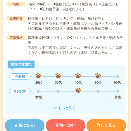
時給1284円～ ■全額日払いOK（規定あり）※現金払いも
時給
OK！ ■初勤務手当（※規定による）
軽作業（仕分け・ピッキング・検品、商品管理）
仕事内容
▼ご紹介できるお仕事例▼・雑貨にシール貼り・アパレル商
品の検品・書類の封入・通販商品を棚から集めて梱…
職種未経験OK / ブランクOK / パソコンスキル不要 / 英語力不
応募資格
要
高校生は不可過度な染髪、ネイル、男性の方のヒゲはご遠慮
ください携帯電話をお持ちの方（連絡に必要なため…
職場の雰囲気
年齢層
20代
30代
40代
50代
60代
男女比率
女性
男性
もっと見る
気になる!
応募へ進む
詳しく見る