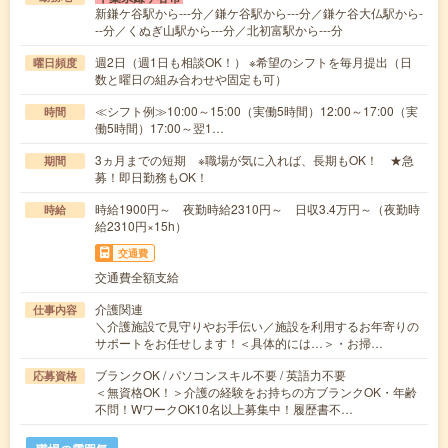
新鎌ケ谷駅から---分／鎌ケ谷駅から---分／鎌ケ谷大仏駅から-
--分／くぬぎ山駅から---分／北初富駅から---分
週2日（週1日も相談OK！） ※希望のシフトを毎月提出（日
曜日頻度
数と曜日の組み合わせや固定も可）
≪シフト例≫10:00～15:00（実働5時間）12:00～17:00（実
時間
働5時間）17:00～翌1…
3ヵ月までの短期 ※職場が気に入れば、長期もOK！ ★急
期間
募！即日勤務もOK！
時給1900円～ 夜勤時給2310円～ 日収3.4万円～（夜勤時
時給
給2310円×15h）
交通費
交通費全額支給
介護関連
仕事内容
＼介護施設で見守りやお手伝い／施設を利用するお年寄りの
サポートをお任せします！＜具体的には…＞・お掃…
ブランクOK / パソコンスキル不要 / 英語力不要
応募資格
＜無資格OK！＞介護の経験をお持ちの方ブランクOK・年齢
不問！WワークOK10名以上募集中！履歴書不…