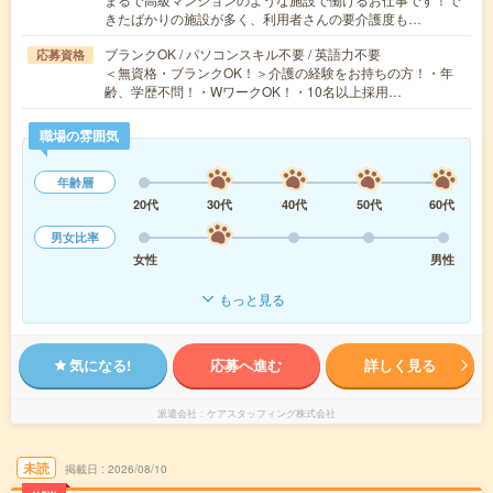
きたばかりの施設が多く、利用者さんの要介護度も…
ブランクOK / パソコンスキル不要 / 英語力不要
応募資格
＜無資格・ブランクOK！＞介護の経験をお持ちの方！・年
齢、学歴不問！・WワークOK！・10名以上採用…
職場の雰囲気
年齢層
20代
30代
40代
50代
60代
男女比率
女性
男性
もっと見る
気になる!
応募へ進む
詳しく見る
派遣会社
ケアスタッフィング株式会社
未読
掲載日
2026/08/10