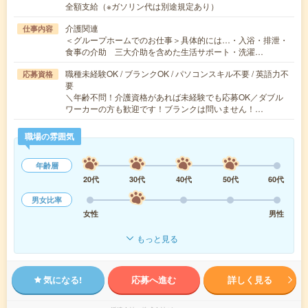
全額支給（※ガソリン代は別途規定あり）
介護関連
仕事内容
＜グループホームでのお仕事＞具体的には…・入浴・排泄・
食事の介助 三大介助を含めた生活サポート・洗濯…
職種未経験OK / ブランクOK / パソコンスキル不要 / 英語力不
応募資格
要
＼年齢不問！介護資格があれば未経験でも応募OK／ダブル
ワーカーの方も歓迎です！ブランクは問いません！…
職場の雰囲気
年齢層
20代
30代
40代
50代
60代
男女比率
女性
男性
もっと見る
気になる!
応募へ進む
詳しく見る