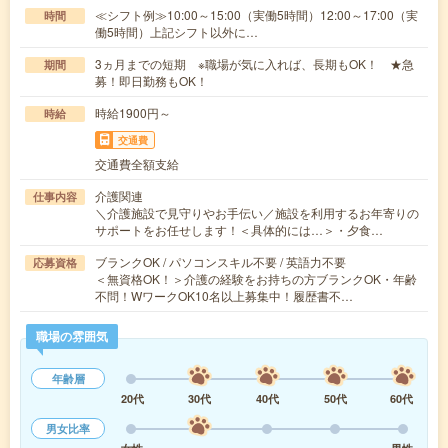
≪シフト例≫10:00～15:00（実働5時間）12:00～17:00（実
時間
働5時間）上記シフト以外に…
3ヵ月までの短期 ※職場が気に入れば、長期もOK！ ★急
期間
募！即日勤務もOK！
時給1900円～
時給
交通費
交通費全額支給
介護関連
仕事内容
＼介護施設で見守りやお手伝い／施設を利用するお年寄りの
サポートをお任せします！＜具体的には…＞・夕食…
ブランクOK / パソコンスキル不要 / 英語力不要
応募資格
＜無資格OK！＞介護の経験をお持ちの方ブランクOK・年齢
不問！WワークOK10名以上募集中！履歴書不…
職場の雰囲気
年齢層
20代
30代
40代
50代
60代
男女比率