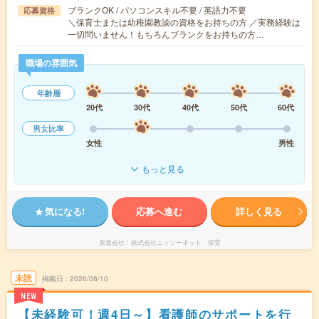
ブランクOK / パソコンスキル不要 / 英語力不要
応募資格
＼保育士または幼稚園教諭の資格をお持ちの方 ／実務経験は
一切問いません！もちろんブランクをお持ちの方…
職場の雰囲気
年齢層
20代
30代
40代
50代
60代
男女比率
女性
男性
もっと見る
気になる!
応募へ進む
詳しく見る
派遣会社
株式会社ニッソーネット 保育
未読
掲載日
2026/08/10
NEW
【未経験可！週4日～】看護師のサポートを行