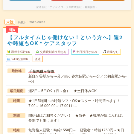
派遣会社
テイケイワークス株式会社（募集担当）
未読
掲載日
2026/08/08
NEW
【フルタイムじゃ働けない！という方へ】週2
や時短もOK＊ケアスタッフ
職種未経験OK
交通費別途支給あり
土日祝日が休み
残業なし
WEB登録OK
派遣
千葉県鎌ヶ谷市
勤務地
新鎌ケ谷駅から---分／鎌ケ谷大仏駅から---分／北初富駅から-
--分
週2日～5日OK（月～金） ★土日休みOK
曜日頻度
★1日5時間～の時短シフトOK★スタート時間選べます！
時間
7:00～16:009:00～17:0011:…
開始日はご相談ください！ ★急募 ★職場が気に入れば、
期間
長期でも働けます！
無資格未経験：時給1550円～ 経験者：時給1750円～★日
時給