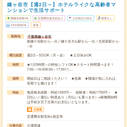
鎌ヶ谷市【週2日～】ホテルライクな高齢者マ
ンションで生活サポート
職種未経験OK
交通費別途支給あり
土日祝日が休み
残業なし
WEB登録OK
派遣
千葉県鎌ヶ谷市
勤務地
新鎌ケ谷駅から---分／鎌ケ谷大仏駅から---分／北初富駅から-
--分
週2日～5日OK（月～金） ★土日休みOK
曜日頻度
★1日5時間～の時短シフトOK★スタート時間選べます！
時間
7:00～16:009:00～17:0011:…
開始日はご相談ください！ ★急募 ★職場が気に入れば、
期間
長期でも働けます！
無資格未経験：時給1550円～ 経験者：時給1750円～ ★
時給
日払い／週払い制度あり（月払いも選べます）※稼働開始時
は手続き完了次第のお支払いとなります。
交通費
交通費全額支給※規定有
介護関連
仕事内容