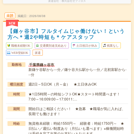
派遣会社
株式会社ゼフィロス
未読
掲載日
2026/08/08
NEW
【鎌ヶ谷市】フルタイムじゃ働けない！という
方へ＊週2や時短も＊ケアスタッフ
職種未経験OK
交通費別途支給あり
土日祝日が休み
残業なし
WEB登録OK
派遣
千葉県鎌ヶ谷市
勤務地
新鎌ケ谷駅から---分／鎌ケ谷大仏駅から---分／北初富駅から-
--分
週2日～5日OK（月～金） ★土日休みOK
曜日頻度
★1日5時間～の時短シフトOK★スタート時間選べます！
時間
7:00～16:009:00～17:0011:…
開始日はご相談ください！ ★急募 ★職場が気に入れば、
期間
長期でも働けます！
無資格未経験：時給1550円～ 経験者：時給1750円～ ★
時給
日払い／週払い制度あり（月払いも選べます）※稼働開始時
は手続き完了次第のお支払いとなります。