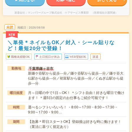
派遣会社
マンパワーグループ株式会社 ケアサービス事業部 （医療福祉介護関連）
未読
掲載日
2026/08/08
NEW
＼単発＊ネイルもOK／封入・シール貼りな
ど！最短20分で登録！
職種未経験OK
土日祝日が休み
WEB登録OK
派遣
千葉県鎌ヶ谷市
勤務地
新鎌ケ谷駅から徒歩---分／鎌ケ谷駅から徒歩---分／鎌ケ谷大
仏駅から徒歩---分／初富駅から徒歩---分／くぬぎ山駅から徒
歩---分
月～日曜の中で1日～OK！ ＊シフト自由！好きな曜日で働け
曜日頻度
ます！ ＊週5日の固定のお仕事もご紹介可能です！
選べるシフトいろいろ！ ・8:00～17:00・8:30～17:30・
時間
9:00～17:00・9:00…
【急募＊即日スタートOK】登録後は好きな時に働けます！
期間
（業法に基づく規定あり）