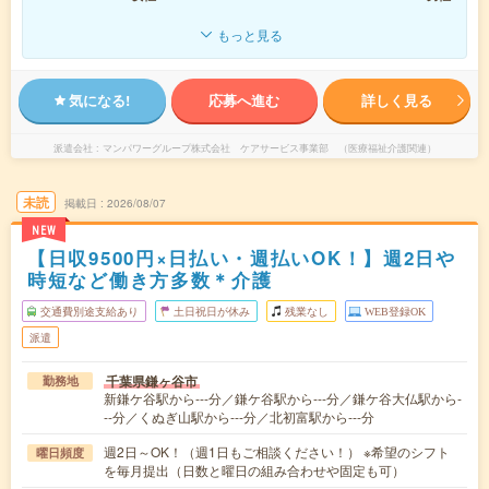
もっと見る
気になる!
応募へ進む
詳しく見る
派遣会社
マンパワーグループ株式会社 ケアサービス事業部 （医療福祉介護関連）
未読
掲載日
2026/08/07
NEW
【日収9500円×日払い・週払いOK！】週2日や
時短など働き方多数＊介護
交通費別途支給あり
土日祝日が休み
残業なし
WEB登録OK
派遣
千葉県鎌ヶ谷市
勤務地
新鎌ケ谷駅から---分／鎌ケ谷駅から---分／鎌ケ谷大仏駅から-
--分／くぬぎ山駅から---分／北初富駅から---分
週2日～OK！（週1日もご相談ください！） ※希望のシフト
曜日頻度
を毎月提出（日数と曜日の組み合わせや固定も可）