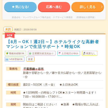
気になる!
応募へ進む
詳しく見る
派遣会社
マンパワーグループ株式会社 ケアサービス事業部 （医療福祉介護関連）
未読
掲載日
2026/08/08
NEW
【8月～OK！週2日～】ホテルライクな高齢者
マンションで生活サポート＊時短OK
職種未経験OK
交通費別途支給あり
土日祝日が休み
残業なし
WEB登録OK
派遣
千葉県鎌ヶ谷市
勤務地
新鎌ケ谷駅から---分／鎌ケ谷大仏駅から---分／北初富駅から-
--分
週2日～5日OK（月～金） ★土日休みOK
曜日頻度
★1日5時間～の時短シフトOK★スタート時間選べます！
時間
7:00～16:009:00～17:0011:…
開始日はご相談ください！ ★急募 ★職場が気に入れば、
期間