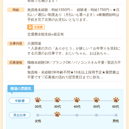
長期でも働けます！
無資格未経験：時給1550円～ 経験者：時給1750円～★日
時給
払い／週払い制度あり（月払いも選べます）※稼働開始時は
手続き完了次第のお支払いとなります。
交通費
交通費全額支給※規定有
介護関連
仕事内容
＊入居者の方の「ありがとう」が嬉しい＊お年寄りを笑顔に
する介護のお仕事です。おじいちゃん、おばあちゃ…
職種未経験OK / ブランクOK / パソコンスキル不要 / 英語力不
応募資格
要
無資格・未経験OK年齢不問★10名以上採用予定★履歴書は
不要です▽応募後の流れ1)翌営業日までに担当…
職場の雰囲気
年齢層
20代
30代
40代
50代
60代
男女比率
女性
男性