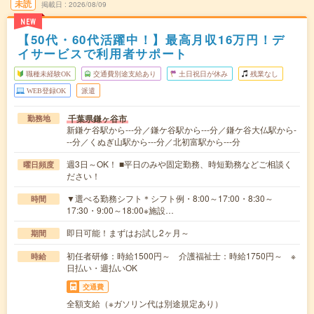
未読
掲載日
2026/08/09
NEW
【50代・60代活躍中！】最高月収16万円！デ
イサービスで利用者サポート
職種未経験OK
交通費別途支給あり
土日祝日が休み
残業なし
WEB登録OK
派遣
千葉県鎌ヶ谷市
勤務地
新鎌ケ谷駅から---分／鎌ケ谷駅から---分／鎌ケ谷大仏駅から-
--分／くぬぎ山駅から---分／北初富駅から---分
週3日～OK！ ■平日のみや固定勤務、時短勤務などご相談く
曜日頻度
ださい！
▼選べる勤務シフト＊シフト例・8:00～17:00・8:30～
時間
17:30・9:00～18:00※施設…
即日可能！まずはお試し2ヶ月～
期間
初任者研修：時給1500円～ 介護福祉士：時給1750円～ ※
時給
日払い・週払いOK
交通費
全額支給（※ガソリン代は別途規定あり）