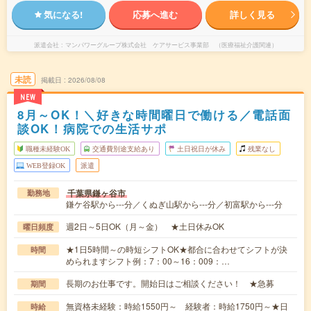
気になる!
応募へ進む
詳しく見る
派遣会社
マンパワーグループ株式会社 ケアサービス事業部 （医療福祉介護関連）
未読
掲載日
2026/08/08
NEW
8月～OK！＼好きな時間曜日で働ける／電話面
談OK！病院での生活サポ
職種未経験OK
交通費別途支給あり
土日祝日が休み
残業なし
WEB登録OK
派遣
千葉県鎌ヶ谷市
勤務地
鎌ケ谷駅から---分／くぬぎ山駅から---分／初富駅から---分
週2日～5日OK（月～金） ★土日休みOK
曜日頻度
★1日5時間～の時短シフトOK★都合に合わせてシフトが決
時間
められますシフト例：7：00～16：009：…
長期のお仕事です。開始日はご相談ください！ ★急募
期間
無資格未経験：時給1550円～ 経験者：時給1750円～★日
時給