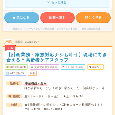
もっと見る
気になる!
応募へ進む
詳しく見る
派遣会社
マンパワーグループ株式会社 ケアサービス事業部 （医療福祉介護関連）
未読
掲載日
2026/08/07
NEW
【計画業務・家族対応ナシも叶う】現場に向き
合える＊高齢者ケアスタッフ
職種未経験OK
交通費別途支給あり
土日祝日が休み
残業なし
WEB登録OK
派遣
千葉県鎌ヶ谷市
勤務地
鎌ケ谷駅から---分／くぬぎ山駅から---分／初富駅から---分
週2日～5日OK（月～金） ★土日休みOK
曜日頻度
★1日5時間～の時短シフトOK★スタート時間選べます！
時間
7:00～16:009:00～17:0011:…