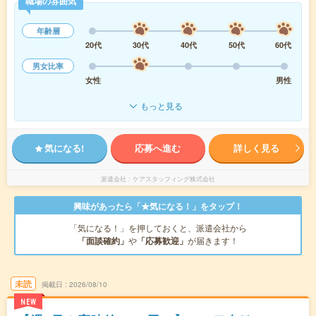
職場の雰囲気
年齢層
20代
30代
40代
50代
60代
男女比率
女性
男性
もっと見る
気になる!
応募へ進む
詳しく見る
派遣会社
ケアスタッフィング株式会社
興味があったら「★気になる！」をタップ！
「気になる！」を押しておくと、派遣会社から
「面談確約」
や
「応募歓迎」
が届きます！
未読
掲載日
2026/08/10
NEW