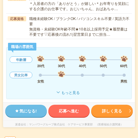
＊入居者の方の「ありがとう」が嬉しい＊お年寄りを笑顔に
する介護のお仕事です。おじいちゃん、おばあちゃ…
職種未経験OK / ブランクOK / パソコンスキル不要 / 英語力不
応募資格
要
無資格・未経験OK年齢不問★10名以上採用予定★履歴書は
不要です▽応募後の流れ1)翌営業日までに担当…
職場の雰囲気
年齢層
20代
30代
40代
50代
60代
男女比率
女性
男性
もっと見る
気になる!
応募へ進む
詳しく見る
派遣会社
マンパワーグループ株式会社 ケアサービス事業部 （医療福祉介護関連）