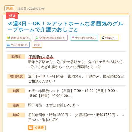
未読
掲載日
2026/08/08
NEW
≪週3日～OK！≫アットホームな雰囲気のグル
ープホームで介護のおしごと
職種未経験OK
交通費別途支給あり
土日祝日が休み
残業なし
WEB登録OK
派遣
千葉県鎌ヶ谷市
勤務地
新鎌ケ谷駅から---分／鎌ケ谷駅から---分／鎌ケ谷大仏駅から-
--分／くぬぎ山駅から---分／北初富駅から---分
週3日～OK！ 平日のみ、夜勤のみ、日勤のみ、固定勤務など
曜日頻度
ご相談ください！
▼選べる勤務シフト【早番】7:00～16:00【日勤】9:00～
時間
18:00【遅番】10:00～20:…
即日可能！まずはお試し2ヶ月～
期間
初任者研修：時給1500円～ 介護福祉士：時給1750円～ ※
時給
日払い・週払いOK
交通費