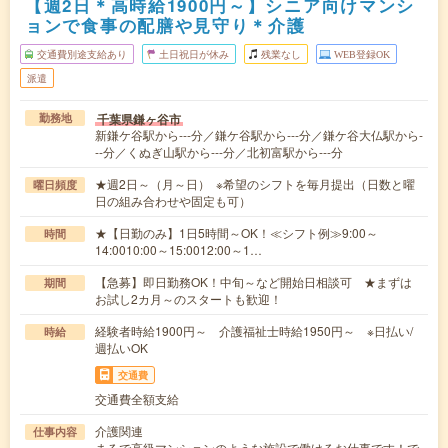
【週2日＊高時給1900円～】シニア向けマンシ
ョンで食事の配膳や見守り＊介護
交通費別途支給あり
土日祝日が休み
残業なし
WEB登録OK
派遣
千葉県鎌ヶ谷市
勤務地
新鎌ケ谷駅から---分／鎌ケ谷駅から---分／鎌ケ谷大仏駅から-
--分／くぬぎ山駅から---分／北初富駅から---分
★週2日～（月～日） ※希望のシフトを毎月提出（日数と曜
曜日頻度
日の組み合わせや固定も可）
★【日勤のみ】1日5時間～OK！≪シフト例≫9:00～
時間
14:0010:00～15:0012:00～1…
【急募】即日勤務OK！中旬～など開始日相談可 ★まずは
期間
お試し2カ月～のスタートも歓迎！
経験者時給1900円～ 介護福祉士時給1950円～ ※日払い/
時給
週払いOK
交通費
交通費全額支給
介護関連
仕事内容
まるで高級マンションのような施設で働けるお仕事です！で