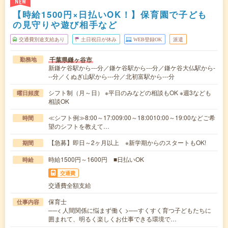
NEW
【時給1500円×日払いOK！】保育園で子ども
の見守りや遊び相手など
交通費別途支給あり
土日祝日が休み
WEB登録OK
派遣
千葉県鎌ヶ谷市
勤務地
新鎌ケ谷駅から---分／鎌ケ谷駅から---分／鎌ケ谷大仏駅から-
--分／くぬぎ山駅から---分／北初富駅から---分
シフト制（月～日） ※平日のみなどの相談もOK ※週3なども
曜日頻度
相談OK
≪シフト例≫8:00～17:009:00～18:0010:00～19:00などご希
時間
望のシフトを教えて…
【急募】即日～2ヶ月以上 ※新学期からのスタートもOK!
期間
時給1500円～1600円 ■日払いOK
時給
交通費
交通費全額支給
保育士
仕事内容
──< 人間関係に悩まず働く >──すくすく育つ子どもたちに
囲まれて、明るく楽しくお仕事できる環境で…