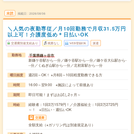
未読
掲載日
2026/08/06
＼人気の夜勤専従／月10回勤務で月収31.5万円
以上可！介護度低め＊日払いOK
交通費別途支給あり
残業なし
WEB登録OK
派遣
千葉県鎌ヶ谷市
勤務地
新鎌ケ谷駅から---分／鎌ケ谷駅から---分／鎌ケ谷大仏駅から-
--分／くぬぎ山駅から---分／北初富駅から---分
週2回～OK！ ※月8回～10回程度勤務できる方
曜日頻度
16:00～翌9:00 ※施設によって前後あり
時間
即日可能！まずはお試し2ヶ月～
期間
経験者：1回3万1579円！／介護福祉士：1回3万2725円
時給
～！ ※日払い・週払いOK
交通費
全額支給（※ガソリン代は別途規定あり）