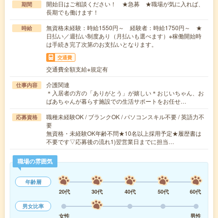
開始日はご相談ください！ ★急募 ★職場が気に入れば、
期間
長期でも働けます！
無資格未経験：時給1550円～ 経験者：時給1750円～ ★
時給
日払い／週払い制度あり（月払いも選べます）※稼働開始時
は手続き完了次第のお支払いとなります。
交通費
交通費全額支給※規定有
介護関連
仕事内容
＊入居者の方の「ありがとう」が嬉しい＊おじいちゃん、お
ばあちゃんが暮らす施設での生活サポートをお任せ…
職種未経験OK / ブランクOK / パソコンスキル不要 / 英語力不
応募資格
要
無資格・未経験OK年齢不問★10名以上採用予定★履歴書は
不要です▽応募後の流れ1)翌営業日までに担当…
職場の雰囲気
年齢層
20代
30代
40代
50代
60代
男女比率
女性
男性