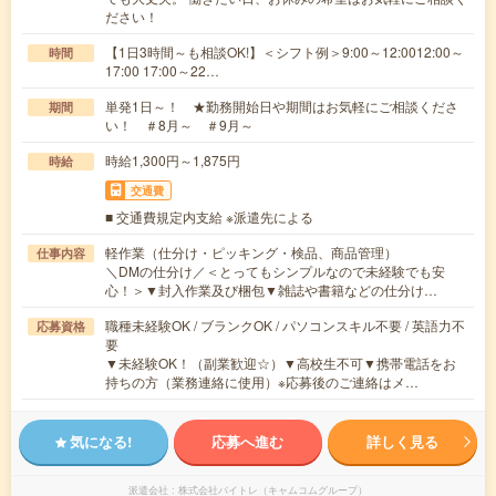
ださい！
【1日3時間～も相談OK!】＜シフト例＞9:00～12:0012:00～
時間
17:00 17:00～22…
単発1日～！ ★勤務開始日や期間はお気軽にご相談くださ
期間
い！ ＃8月～ ＃9月～
時給1,300円～1,875円
時給
交通費
■ 交通費規定内支給 ※派遣先による
軽作業（仕分け・ピッキング・検品、商品管理）
仕事内容
＼DMの仕分け／＜とってもシンプルなので未経験でも安
心！＞▼封入作業及び梱包▼雑誌や書籍などの仕分け…
職種未経験OK / ブランクOK / パソコンスキル不要 / 英語力不
応募資格
要
▼未経験OK！（副業歓迎☆）▼高校生不可▼携帯電話をお
持ちの方（業務連絡に使用）※応募後のご連絡はメ…
気になる!
応募へ進む
詳しく見る
派遣会社
株式会社バイトレ（キャムコムグループ）