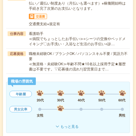
払い／週払い制度あり（月払いも選べます）※稼働開始時は
手続き完了次第のお支払いとなります。
交通費
交通費支給※規定有
看護助手
仕事内容
≪病院でちょっとしたお手伝い≫○シーツの交換やベッドメ
イキング〇お手洗い・入浴など生活のお手伝い○診…
職種未経験OK / ブランクOK / パソコンスキル不要 / 英語力不
応募資格
要
≪無資格・未経験OK≫年齢不問★10名以上採用予定★履歴
書は不要です。▽応募後の流れ1)翌営業日まで…
職場の雰囲気
年齢層
20代
30代
40代
50代
60代
男女比率
女性
男性
もっと見る