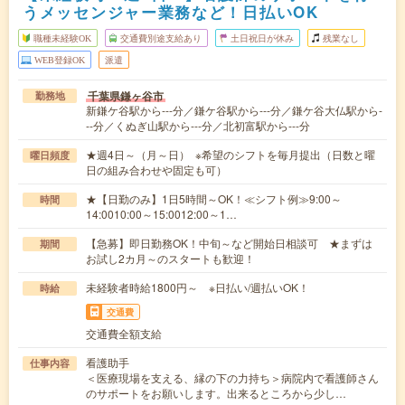
うメッセンジャー業務など！日払いOK
職種未経験OK
交通費別途支給あり
土日祝日が休み
残業なし
WEB登録OK
派遣
千葉県鎌ヶ谷市
勤務地
新鎌ケ谷駅から---分／鎌ケ谷駅から---分／鎌ケ谷大仏駅から-
--分／くぬぎ山駅から---分／北初富駅から---分
★週4日～（月～日） ※希望のシフトを毎月提出（日数と曜
曜日頻度
日の組み合わせや固定も可）
★【日勤のみ】1日5時間～OK！≪シフト例≫9:00～
時間
14:0010:00～15:0012:00～1…
【急募】即日勤務OK！中旬～など開始日相談可 ★まずは
期間
お試し2カ月～のスタートも歓迎！
未経験者時給1800円～ ※日払い/週払いOK！
時給
交通費
交通費全額支給
看護助手
仕事内容
＜医療現場を支える、縁の下の力持ち＞病院内で看護師さん
のサポートをお願いします。出来るところから少し…