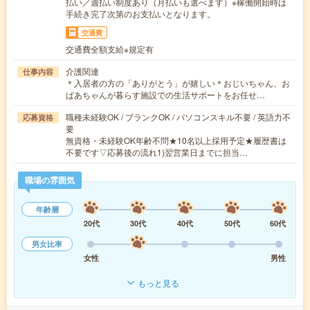
払い／週払い制度あり（月払いも選べます）※稼働開始時は
手続き完了次第のお支払いとなります。
交通費
交通費全額支給※規定有
介護関連
仕事内容
＊入居者の方の「ありがとう」が嬉しい＊おじいちゃん、お
ばあちゃんが暮らす施設での生活サポートをお任せ…
職種未経験OK / ブランクOK / パソコンスキル不要 / 英語力不
応募資格
要
無資格・未経験OK年齢不問★10名以上採用予定★履歴書は
不要です▽応募後の流れ1)翌営業日までに担当…
職場の雰囲気
年齢層
20代
30代
40代
50代
60代
男女比率
女性
男性
もっと見る