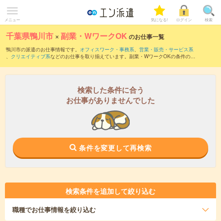
メニュー
気になる!
ログイン
検索
千葉県鴨川市
×
副業・WワークOK
のお仕事一覧
鴨川市の派遣のお仕事情報です。
オフィスワーク・事務系
、
営業・販売・サービス系
、
クリエイティブ系
などのお仕事を取り揃えています。副業・WワークOKの条件の他
に、
交通費別途支給あり
、
職種未経験OK
、
友だちと一緒の応募OK
などのこだわり条
件も取り揃えています。
検索した条件に合う
お仕事がありませんでした
条件を変更して再検索
検索条件を追加して絞り込む
職種
でお仕事情報を絞り込む